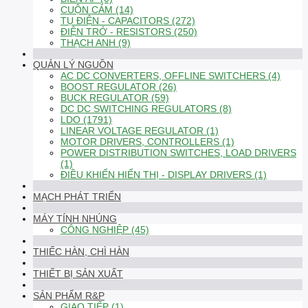
CUỘN CẢM (14)
TỤ ĐIỆN - CAPACITORS (272)
ĐIỆN TRỞ - RESISTORS (250)
THẠCH ANH (9)
QUẢN LÝ NGUỒN
AC DC CONVERTERS, OFFLINE SWITCHERS (4)
BOOST REGULATOR (26)
BUCK REGULATOR (59)
DC DC SWITCHING REGULATORS (8)
LDO (1791)
LINEAR VOLTAGE REGULATOR (1)
MOTOR DRIVERS, CONTROLLERS (1)
POWER DISTRIBUTION SWITCHES, LOAD DRIVERS
(1)
ĐIỀU KHIỂN HIỂN THỊ - DISPLAY DRIVERS (1)
MẠCH PHÁT TRIỂN
MÁY TÍNH NHÚNG
CÔNG NGHIỆP (45)
THIẾC HÀN, CHÌ HÀN
THIẾT BỊ SẢN XUẤT
SẢN PHẨM R&P
GIAO TIẾP (1)