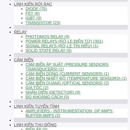
LINH KIỆN RỜI RẠC
DIODE (75)
FET (6)
IGBT (0)
TRANSISTOR (23)
RELAY
PHOTOMOS RELAY (0)
POWER RELAYS (RỜ-LE ĐIỆN TỪ) (301)
SIGNAL RELAYS (RỜ-LE TÍN HIỆU) (1)
SOLID STATE RELAY (0)
CẢM BIẾN
CẢM BIẾN ÁP SUẤT (PRESSURE SENSORS,
TRANSDUCERS) (1)
CẢM BIẾN DÒNG (CURRENT SENSORS) (1)
CẢM BIẾN NHIỆT ĐỘ (TEMPERATURE SENSORS) (1)
CẢM BIẾN QUANG (OPTICAL SENSORS) (2)
GIA TỐC (2)
NHẬN DIỆN (DETECTOR) (0)
ĐO KHOẢNG CÁCH (0)
LINH KIỆN TUYẾN TÍNH
AMPLIFIERS - INSTRUMENTATION, OP AMPS,
BUFFER AMPS (2)
LINH KIỆN THỤ ĐỘNG
BIẾN ÁP (0)