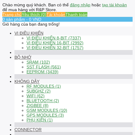
Chào mừng quý khách. Bạn có thể
đăng nhập
hoặc
tạo tài khoản
để mua hàng với R&P Store.
Trang chủ
Yêu thích (0)
Tài khoản
Thanh toán
0 sản phẩm - 0 VND
Giỏ hàng của bạn đang trống!
VI ĐIỀU KHIỂN
VI ĐIỀU KHIỂN 8-BIT (7337)
VI ĐIỀU KHIỂN 16-BIT (2992)
VI ĐIỀU KHIỂN 32-BIT (1757)
BỘ NHỚ
SRAM (102)
SST FLASH (561)
EEPROM (3439)
KHÔNG DÂY
RF MODULES (1)
SUBGHZ (2)
WIFI (62)
BLUETOOTH (2)
ZIGBEE (8)
GSM MODULES (10)
GPS MODULES (3)
PHỤ KIỆN (1)
CONNECTOR