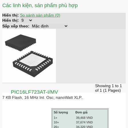
Các linh kiện, sản phẩm phù hợp
Hiển thị:
So sánh sản phẩm (0)
Hiển thị:
Sắp xếp theo:
Showing 1 to 1
of 1 (1 Pages)
PIC16LF723AT-I/MV
7 KB Flash, 16 MHz Int. Osc, nanoWatt XLP..
Số lượng
Đơn giá
1+
39,468 VND
10+
37,674 VND
26+
34,320 VND