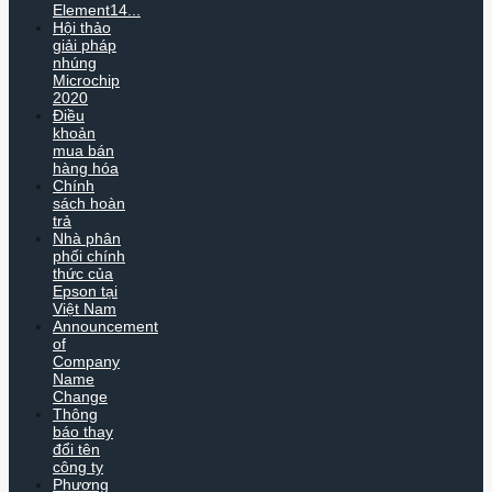
Element14...
Hội thảo
giải pháp
nhúng
Microchip
2020
Điều
khoản
mua bán
hàng hóa
Chính
sách hoàn
trả
Nhà phân
phối chính
thức của
Epson tại
Việt Nam
Announcement
of
Company
Name
Change
Thông
báo thay
đổi tên
công ty
Phương