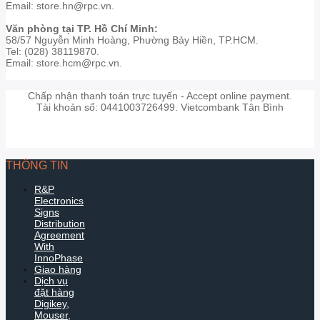
Email: store.hn@rpc.vn.
Văn phòng tại TP. Hồ Chí Minh:
58/57 Nguyễn Minh Hoàng, Phường Bảy Hiền, TP.HCM.
Tel: (028) 38119870.
Email: store.hcm@rpc.vn.
Chấp nhận thanh toán trực tuyến - Accept online payment.
Tài khoản số: 0441003726499. Vietcombank Tân Bình
THÔNG TIN
R&P
Electronics
Signs
Distribution
Agreement
With
InnoPhase
Giao hàng
Dịch vụ
đặt hàng
Digikey,
Mouser,