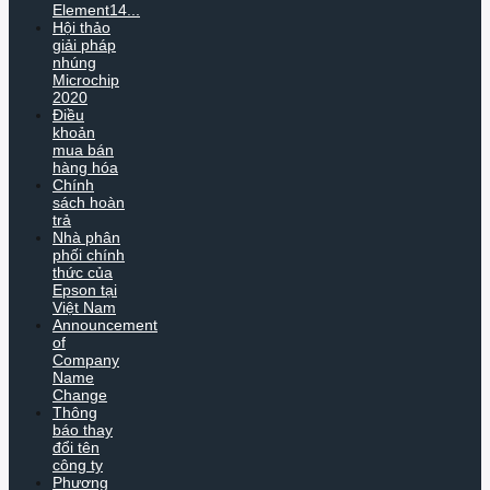
Element14...
Hội thảo
giải pháp
nhúng
Microchip
2020
Điều
khoản
mua bán
hàng hóa
Chính
sách hoàn
trả
Nhà phân
phối chính
thức của
Epson tại
Việt Nam
Announcement
of
Company
Name
Change
Thông
báo thay
đổi tên
công ty
Phương