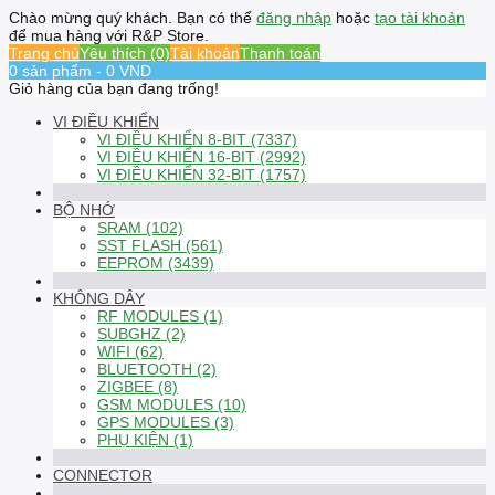
Chào mừng quý khách. Bạn có thể
đăng nhập
hoặc
tạo tài khoản
để mua hàng với R&P Store.
Trang chủ
Yêu thích (0)
Tài khoản
Thanh toán
0 sản phẩm - 0 VND
Giỏ hàng của bạn đang trống!
VI ĐIỀU KHIỂN
VI ĐIỀU KHIỂN 8-BIT (7337)
VI ĐIỀU KHIỂN 16-BIT (2992)
VI ĐIỀU KHIỂN 32-BIT (1757)
BỘ NHỚ
SRAM (102)
SST FLASH (561)
EEPROM (3439)
KHÔNG DÂY
RF MODULES (1)
SUBGHZ (2)
WIFI (62)
BLUETOOTH (2)
ZIGBEE (8)
GSM MODULES (10)
GPS MODULES (3)
PHỤ KIỆN (1)
CONNECTOR