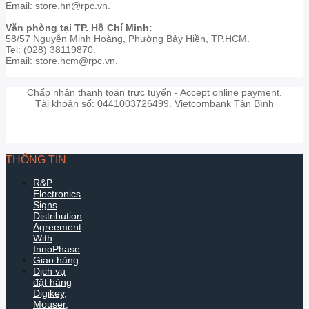
Email: store.hn@rpc.vn.
Văn phòng tại TP. Hồ Chí Minh:
58/57 Nguyễn Minh Hoàng, Phường Bảy Hiền, TP.HCM.
Tel: (028) 38119870.
Email: store.hcm@rpc.vn.
Chấp nhận thanh toán trực tuyến - Accept online payment.
Tài khoản số: 0441003726499. Vietcombank Tân Bình
THÔNG TIN
R&P
Electronics
Signs
Distribution
Agreement
With
InnoPhase
Giao hàng
Dịch vụ
đặt hàng
Digikey,
Mouser,