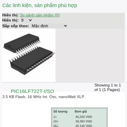
Các linh kiện, sản phẩm phù hợp
Hiển thị:
So sánh sản phẩm (0)
Hiển thị:
Sắp xếp theo:
Showing 1 to 1
of 1 (1 Pages)
PIC16LF722T-I/SO
3.5 KB Flash, 16 MHz Int. Osc, nanoWatt XLP..
Số lượng
Đơn giá
1+
40,326 VND
10+
38,493 VND
26+
35,100 VND