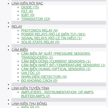
LINH KIỆN RỜI RẠC
DIODE (75)
FET (6)
IGBT (0)
TRANSISTOR (23)
RELAY
PHOTOMOS RELAY (0)
POWER RELAYS (RỜ-LE ĐIỆN TỪ) (301)
SIGNAL RELAYS (RỜ-LE TÍN HIỆU) (1)
SOLID STATE RELAY (0)
CẢM BIẾN
CẢM BIẾN ÁP SUẤT (PRESSURE SENSORS,
TRANSDUCERS) (1)
CẢM BIẾN DÒNG (CURRENT SENSORS) (1)
CẢM BIẾN NHIỆT ĐỘ (TEMPERATURE SENSORS) (1)
CẢM BIẾN QUANG (OPTICAL SENSORS) (2)
GIA TỐC (2)
NHẬN DIỆN (DETECTOR) (0)
ĐO KHOẢNG CÁCH (0)
LINH KIỆN TUYẾN TÍNH
AMPLIFIERS - INSTRUMENTATION, OP AMPS,
BUFFER AMPS (2)
LINH KIỆN THỤ ĐỘNG
BIẾN ÁP (0)