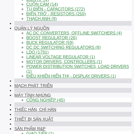
CUỘN CẢM (14)
TỤ ĐIỆN - CAPACITORS (272)
ĐIỆN TRỞ - RESISTORS (250)
THẠCH ANH (9)
QUẢN LÝ NGUỒN
AC DC CONVERTERS, OFFLINE SWITCHERS (4)
BOOST REGULATOR (26)
BUCK REGULATOR (59)
DC DC SWITCHING REGULATORS (8)
LDO (1791)
LINEAR VOLTAGE REGULATOR (1)
MOTOR DRIVERS, CONTROLLERS (1)
POWER DISTRIBUTION SWITCHES, LOAD DRIVERS
(1)
ĐIỀU KHIỂN HIỂN THỊ - DISPLAY DRIVERS (1)
MẠCH PHÁT TRIỂN
MÁY TÍNH NHÚNG
CÔNG NGHIỆP (45)
THIẾC HÀN, CHÌ HÀN
THIẾT BỊ SẢN XUẤT
SẢN PHẨM R&P
GIAO TIẾP (1)