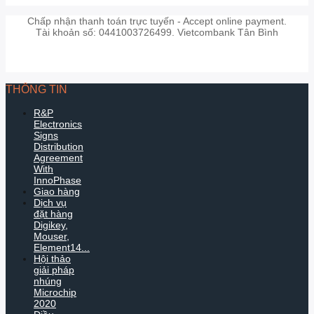
Chấp nhận thanh toán trực tuyến - Accept online payment.
Tài khoản số: 0441003726499. Vietcombank Tân Bình
THÔNG TIN
R&P
Electronics
Signs
Distribution
Agreement
With
InnoPhase
Giao hàng
Dịch vụ
đặt hàng
Digikey,
Mouser,
Element14...
Hội thảo
giải pháp
nhúng
Microchip
2020