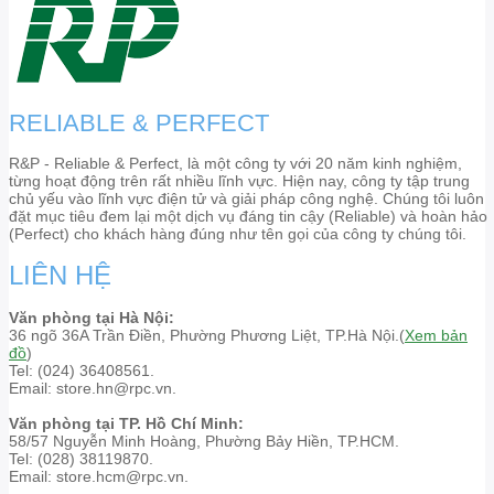
RELIABLE & PERFECT
R&P - Reliable & Perfect, là một công ty với 20 năm kinh nghiệm,
từng hoạt động trên rất nhiều lĩnh vực. Hiện nay, công ty tập trung
chủ yếu vào lĩnh vực điện tử và giải pháp công nghệ. Chúng tôi luôn
đặt mục tiêu đem lại một dịch vụ đáng tin cậy (Reliable) và hoàn hảo
(Perfect) cho khách hàng đúng như tên gọi của công ty chúng tôi.
LIÊN HỆ
Văn phòng tại Hà Nội:
36 ngõ 36A Trần Điền, Phường Phương Liệt, TP.Hà Nội.(
Xem bản
đồ
)
Tel: (024) 36408561.
Email: store.hn@rpc.vn.
Văn phòng tại TP. Hồ Chí Minh:
58/57 Nguyễn Minh Hoàng, Phường Bảy Hiền, TP.HCM.
Tel: (028) 38119870.
Email: store.hcm@rpc.vn.