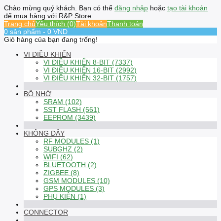
Chào mừng quý khách. Bạn có thể
đăng nhập
hoặc
tạo tài khoản
để mua hàng với R&P Store.
Trang chủ
Yêu thích (0)
Tài khoản
Thanh toán
0 sản phẩm - 0 VND
Giỏ hàng của bạn đang trống!
VI ĐIỀU KHIỂN
VI ĐIỀU KHIỂN 8-BIT (7337)
VI ĐIỀU KHIỂN 16-BIT (2992)
VI ĐIỀU KHIỂN 32-BIT (1757)
BỘ NHỚ
SRAM (102)
SST FLASH (561)
EEPROM (3439)
KHÔNG DÂY
RF MODULES (1)
SUBGHZ (2)
WIFI (62)
BLUETOOTH (2)
ZIGBEE (8)
GSM MODULES (10)
GPS MODULES (3)
PHỤ KIỆN (1)
CONNECTOR