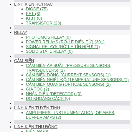
LINH KIỆN RỜI RẠC
DIODE (75)
FET (6)
IGBT (0)
TRANSISTOR (23)
RELAY
PHOTOMOS RELAY (0)
POWER RELAYS (RỜ-LE ĐIỆN TỪ) (301)
SIGNAL RELAYS (RỜ-LE TÍN HIỆU) (1)
SOLID STATE RELAY (0)
CẢM BIẾN
CẢM BIẾN ÁP SUẤT (PRESSURE SENSORS,
TRANSDUCERS) (1)
CẢM BIẾN DÒNG (CURRENT SENSORS) (1)
CẢM BIẾN NHIỆT ĐỘ (TEMPERATURE SENSORS) (1)
CẢM BIẾN QUANG (OPTICAL SENSORS) (2)
GIA TỐC (2)
NHẬN DIỆN (DETECTOR) (0)
ĐO KHOẢNG CÁCH (0)
LINH KIỆN TUYẾN TÍNH
AMPLIFIERS - INSTRUMENTATION, OP AMPS,
BUFFER AMPS (2)
LINH KIỆN THỤ ĐỘNG
BIẾN ÁP (0)