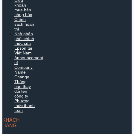
Điều
khoản
mua bán
hàng hóa
Chính
sách hoàn
trả
Nhà phân
phối chính
thức của
Epson tại
Việt Nam
Announcement
of
Company
Name
Change
Thông
báo thay
đổi tên
công ty
Phương
thức thanh
toán
KHÁCH
HÀNG