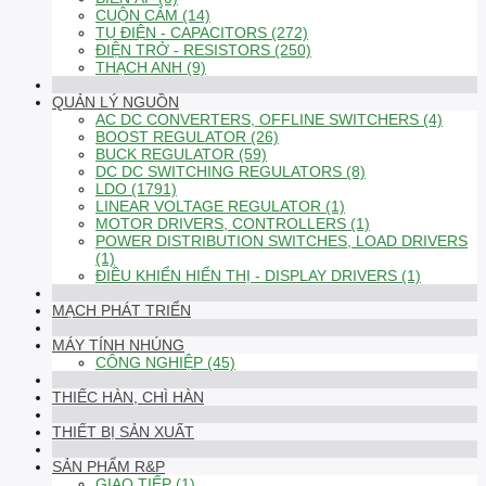
CUỘN CẢM (14)
TỤ ĐIỆN - CAPACITORS (272)
ĐIỆN TRỞ - RESISTORS (250)
THẠCH ANH (9)
QUẢN LÝ NGUỒN
AC DC CONVERTERS, OFFLINE SWITCHERS (4)
BOOST REGULATOR (26)
BUCK REGULATOR (59)
DC DC SWITCHING REGULATORS (8)
LDO (1791)
LINEAR VOLTAGE REGULATOR (1)
MOTOR DRIVERS, CONTROLLERS (1)
POWER DISTRIBUTION SWITCHES, LOAD DRIVERS
(1)
ĐIỀU KHIỂN HIỂN THỊ - DISPLAY DRIVERS (1)
MẠCH PHÁT TRIỂN
MÁY TÍNH NHÚNG
CÔNG NGHIỆP (45)
THIẾC HÀN, CHÌ HÀN
THIẾT BỊ SẢN XUẤT
SẢN PHẨM R&P
GIAO TIẾP (1)