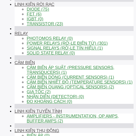
LINH KIỆN RỜI RẠC
DIODE (75)
FET (6)
IGBT (0)
TRANSISTOR (23)
RELAY
PHOTOMOS RELAY (0)
POWER RELAYS (RỜ-LE ĐIỆN TỪ) (301)
SIGNAL RELAYS (RỜ-LE TÍN HIỆU) (1)
SOLID STATE RELAY (0)
CẢM BIẾN
CẢM BIẾN ÁP SUẤT (PRESSURE SENSORS,
TRANSDUCERS) (1)
CẢM BIẾN DÒNG (CURRENT SENSORS) (1)
CẢM BIẾN NHIỆT ĐỘ (TEMPERATURE SENSORS) (1)
CẢM BIẾN QUANG (OPTICAL SENSORS) (2)
GIA TỐC (2)
NHẬN DIỆN (DETECTOR) (0)
ĐO KHOẢNG CÁCH (0)
LINH KIỆN TUYẾN TÍNH
AMPLIFIERS - INSTRUMENTATION, OP AMPS,
BUFFER AMPS (2)
LINH KIỆN THỤ ĐỘNG
BIẾN ÁP (0)