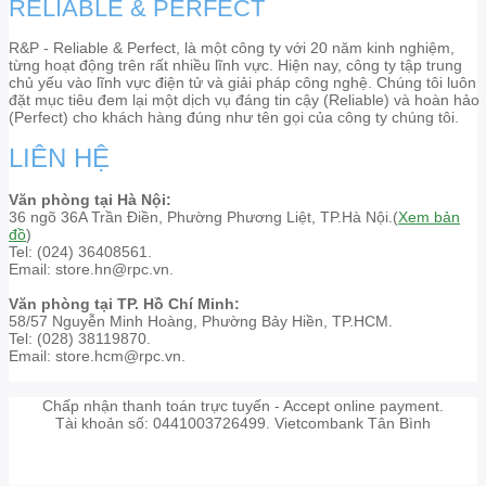
RELIABLE & PERFECT
R&P - Reliable & Perfect, là một công ty với 20 năm kinh nghiệm,
từng hoạt động trên rất nhiều lĩnh vực. Hiện nay, công ty tập trung
chủ yếu vào lĩnh vực điện tử và giải pháp công nghệ. Chúng tôi luôn
đặt mục tiêu đem lại một dịch vụ đáng tin cậy (Reliable) và hoàn hảo
(Perfect) cho khách hàng đúng như tên gọi của công ty chúng tôi.
LIÊN HỆ
Văn phòng tại Hà Nội:
36 ngõ 36A Trần Điền, Phường Phương Liệt, TP.Hà Nội.(
Xem bản
đồ
)
Tel: (024) 36408561.
Email: store.hn@rpc.vn.
Văn phòng tại TP. Hồ Chí Minh:
58/57 Nguyễn Minh Hoàng, Phường Bảy Hiền, TP.HCM.
Tel: (028) 38119870.
Email: store.hcm@rpc.vn.
Chấp nhận thanh toán trực tuyến - Accept online payment.
Tài khoản số: 0441003726499. Vietcombank Tân Bình