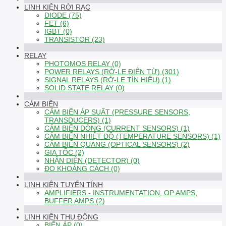
LINH KIỆN RỜI RẠC
DIODE (75)
FET (6)
IGBT (0)
TRANSISTOR (23)
RELAY
PHOTOMOS RELAY (0)
POWER RELAYS (RỜ-LE ĐIỆN TỪ) (301)
SIGNAL RELAYS (RỜ-LE TÍN HIỆU) (1)
SOLID STATE RELAY (0)
CẢM BIẾN
CẢM BIẾN ÁP SUẤT (PRESSURE SENSORS,
TRANSDUCERS) (1)
CẢM BIẾN DÒNG (CURRENT SENSORS) (1)
CẢM BIẾN NHIỆT ĐỘ (TEMPERATURE SENSORS) (1)
CẢM BIẾN QUANG (OPTICAL SENSORS) (2)
GIA TỐC (2)
NHẬN DIỆN (DETECTOR) (0)
ĐO KHOẢNG CÁCH (0)
LINH KIỆN TUYẾN TÍNH
AMPLIFIERS - INSTRUMENTATION, OP AMPS,
BUFFER AMPS (2)
LINH KIỆN THỤ ĐỘNG
BIẾN ÁP (0)