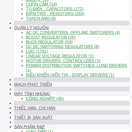
CUỘN CẢM (14)
TỤ ĐIỆN - CAPACITORS (272)
ĐIỆN TRỞ - RESISTORS (250)
THẠCH ANH (9)
QUẢN LÝ NGUỒN
AC DC CONVERTERS, OFFLINE SWITCHERS (4)
BOOST REGULATOR (26)
BUCK REGULATOR (59)
DC DC SWITCHING REGULATORS (8)
LDO (1791)
LINEAR VOLTAGE REGULATOR (1)
MOTOR DRIVERS, CONTROLLERS (1)
POWER DISTRIBUTION SWITCHES, LOAD DRIVERS
(1)
ĐIỀU KHIỂN HIỂN THỊ - DISPLAY DRIVERS (1)
MẠCH PHÁT TRIỂN
MÁY TÍNH NHÚNG
CÔNG NGHIỆP (45)
THIẾC HÀN, CHÌ HÀN
THIẾT BỊ SẢN XUẤT
SẢN PHẨM R&P
GIAO TIẾP (1)