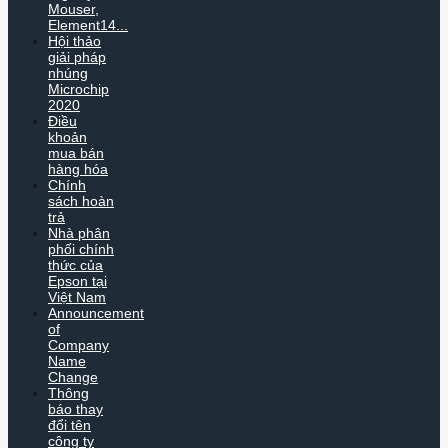
Mouser,
Element14...
Hội thảo
giải pháp
nhúng
Microchip
2020
Điều
khoản
mua bán
hàng hóa
Chính
sách hoàn
trả
Nhà phân
phối chính
thức của
Epson tại
Việt Nam
Announcement
of
Company
Name
Change
Thông
báo thay
đổi tên
công ty