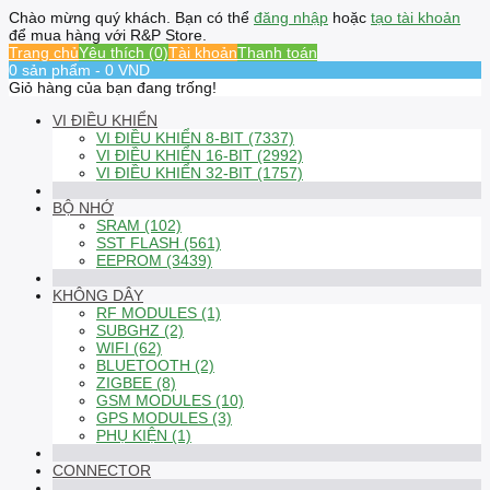
Chào mừng quý khách. Bạn có thể
đăng nhập
hoặc
tạo tài khoản
để mua hàng với R&P Store.
Trang chủ
Yêu thích (0)
Tài khoản
Thanh toán
0 sản phẩm - 0 VND
Giỏ hàng của bạn đang trống!
VI ĐIỀU KHIỂN
VI ĐIỀU KHIỂN 8-BIT (7337)
VI ĐIỀU KHIỂN 16-BIT (2992)
VI ĐIỀU KHIỂN 32-BIT (1757)
BỘ NHỚ
SRAM (102)
SST FLASH (561)
EEPROM (3439)
KHÔNG DÂY
RF MODULES (1)
SUBGHZ (2)
WIFI (62)
BLUETOOTH (2)
ZIGBEE (8)
GSM MODULES (10)
GPS MODULES (3)
PHỤ KIỆN (1)
CONNECTOR