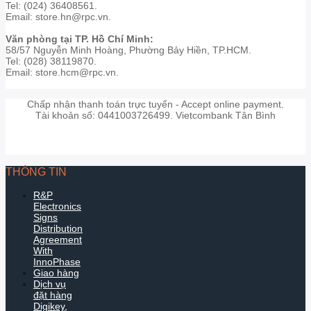
Tel: (024) 36408561.
Email: store.hn@rpc.vn.
Văn phòng tại TP. Hồ Chí Minh:
58/57 Nguyễn Minh Hoàng, Phường Bảy Hiền, TP.HCM.
Tel: (028) 38119870.
Email: store.hcm@rpc.vn.
Chấp nhận thanh toán trực tuyến - Accept online payment.
Tài khoản số: 0441003726499. Vietcombank Tân Bình
THÔNG TIN
R&P
Electronics
Signs
Distribution
Agreement
With
InnoPhase
Giao hàng
Dịch vụ
đặt hàng
Digikey,