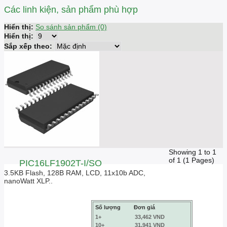
Các linh kiện, sản phẩm phù hợp
Hiển thị:
So sánh sản phẩm (0)
Hiển thị:
Sắp xếp theo:
Showing 1 to 1
of 1 (1 Pages)
PIC16LF1902T-I/SO
3.5KB Flash, 128B RAM, LCD, 11x10b ADC,
nanoWatt XLP..
Số lượng
Đơn giá
1+
33,462 VND
10+
31,941 VND