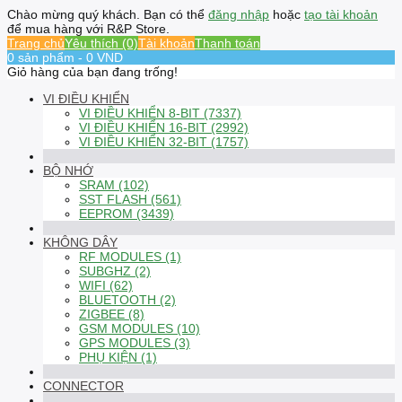
Chào mừng quý khách. Bạn có thể
đăng nhập
hoặc
tạo tài khoản
để mua hàng với R&P Store.
Trang chủ
Yêu thích (0)
Tài khoản
Thanh toán
0 sản phẩm - 0 VND
Giỏ hàng của bạn đang trống!
VI ĐIỀU KHIỂN
VI ĐIỀU KHIỂN 8-BIT (7337)
VI ĐIỀU KHIỂN 16-BIT (2992)
VI ĐIỀU KHIỂN 32-BIT (1757)
BỘ NHỚ
SRAM (102)
SST FLASH (561)
EEPROM (3439)
KHÔNG DÂY
RF MODULES (1)
SUBGHZ (2)
WIFI (62)
BLUETOOTH (2)
ZIGBEE (8)
GSM MODULES (10)
GPS MODULES (3)
PHỤ KIỆN (1)
CONNECTOR