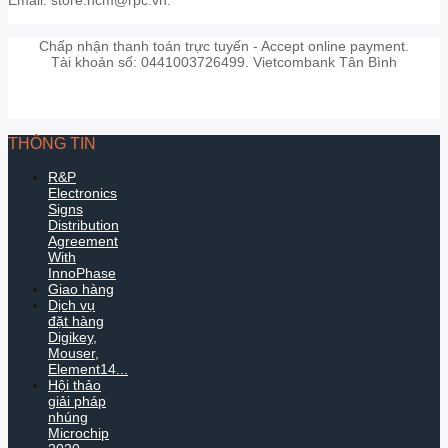
Chấp nhận thanh toán trực tuyến - Accept online payment.
Tài khoản số: 0441003726499. Vietcombank Tân Bình
THÔNG TIN
R&P
Electronics
Signs
Distribution
Agreement
With
InnoPhase
Giao hàng
Dịch vụ
đặt hàng
Digikey,
Mouser,
Element14...
Hội thảo
giải pháp
nhúng
Microchip