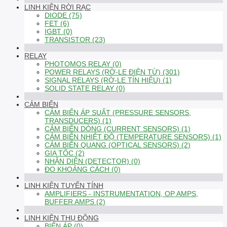
LINH KIỆN RỜI RẠC
DIODE (75)
FET (6)
IGBT (0)
TRANSISTOR (23)
RELAY
PHOTOMOS RELAY (0)
POWER RELAYS (RỜ-LE ĐIỆN TỪ) (301)
SIGNAL RELAYS (RỜ-LE TÍN HIỆU) (1)
SOLID STATE RELAY (0)
CẢM BIẾN
CẢM BIẾN ÁP SUẤT (PRESSURE SENSORS,
TRANSDUCERS) (1)
CẢM BIẾN DÒNG (CURRENT SENSORS) (1)
CẢM BIẾN NHIỆT ĐỘ (TEMPERATURE SENSORS) (1)
CẢM BIẾN QUANG (OPTICAL SENSORS) (2)
GIA TỐC (2)
NHẬN DIỆN (DETECTOR) (0)
ĐO KHOẢNG CÁCH (0)
LINH KIỆN TUYẾN TÍNH
AMPLIFIERS - INSTRUMENTATION, OP AMPS,
BUFFER AMPS (2)
LINH KIỆN THỤ ĐỘNG
BIẾN ÁP (0)