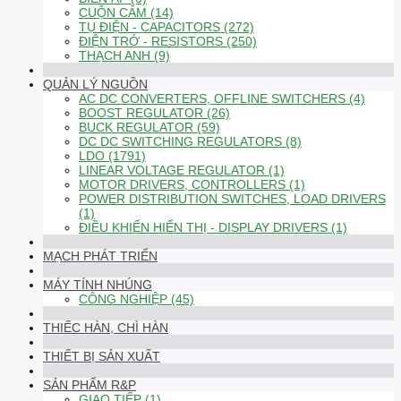
CUỘN CẢM (14)
TỤ ĐIỆN - CAPACITORS (272)
ĐIỆN TRỞ - RESISTORS (250)
THẠCH ANH (9)
QUẢN LÝ NGUỒN
AC DC CONVERTERS, OFFLINE SWITCHERS (4)
BOOST REGULATOR (26)
BUCK REGULATOR (59)
DC DC SWITCHING REGULATORS (8)
LDO (1791)
LINEAR VOLTAGE REGULATOR (1)
MOTOR DRIVERS, CONTROLLERS (1)
POWER DISTRIBUTION SWITCHES, LOAD DRIVERS
(1)
ĐIỀU KHIỂN HIỂN THỊ - DISPLAY DRIVERS (1)
MẠCH PHÁT TRIỂN
MÁY TÍNH NHÚNG
CÔNG NGHIỆP (45)
THIẾC HÀN, CHÌ HÀN
THIẾT BỊ SẢN XUẤT
SẢN PHẨM R&P
GIAO TIẾP (1)