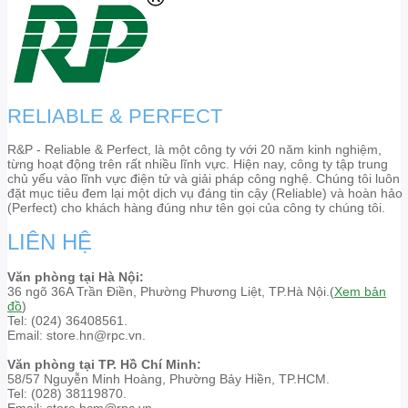
RELIABLE & PERFECT
R&P - Reliable & Perfect, là một công ty với 20 năm kinh nghiệm,
từng hoạt động trên rất nhiều lĩnh vực. Hiện nay, công ty tập trung
chủ yếu vào lĩnh vực điện tử và giải pháp công nghệ. Chúng tôi luôn
đặt mục tiêu đem lại một dịch vụ đáng tin cậy (Reliable) và hoàn hảo
(Perfect) cho khách hàng đúng như tên gọi của công ty chúng tôi.
LIÊN HỆ
Văn phòng tại Hà Nội:
36 ngõ 36A Trần Điền, Phường Phương Liệt, TP.Hà Nội.(
Xem bản
đồ
)
Tel: (024) 36408561.
Email: store.hn@rpc.vn.
Văn phòng tại TP. Hồ Chí Minh:
58/57 Nguyễn Minh Hoàng, Phường Bảy Hiền, TP.HCM.
Tel: (028) 38119870.
Email: store.hcm@rpc.vn.