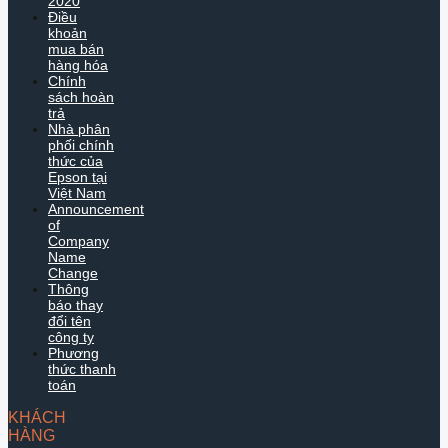
2020
Điều
khoản
mua bán
hàng hóa
Chính
sách hoàn
trả
Nhà phân
phối chính
thức của
Epson tại
Việt Nam
Announcement
of
Company
Name
Change
Thông
báo thay
đổi tên
công ty
Phương
thức thanh
toán
KHÁCH
HÀNG