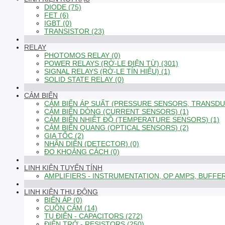
DIODE (75)
FET (6)
IGBT (0)
TRANSISTOR (23)
RELAY
PHOTOMOS RELAY (0)
POWER RELAYS (RỜ-LE ĐIỆN TỪ) (301)
SIGNAL RELAYS (RỜ-LE TÍN HIỆU) (1)
SOLID STATE RELAY (0)
CẢM BIẾN
CẢM BIẾN ÁP SUẤT (PRESSURE SENSORS, TRANSDUC
CẢM BIẾN DÒNG (CURRENT SENSORS) (1)
CẢM BIẾN NHIỆT ĐỘ (TEMPERATURE SENSORS) (1)
CẢM BIẾN QUANG (OPTICAL SENSORS) (2)
GIA TỐC (2)
NHẬN DIỆN (DETECTOR) (0)
ĐO KHOẢNG CÁCH (0)
LINH KIỆN TUYẾN TÍNH
AMPLIFIERS - INSTRUMENTATION, OP AMPS, BUFFER
LINH KIỆN THỤ ĐỘNG
BIẾN ÁP (0)
CUỘN CẢM (14)
TỤ ĐIỆN - CAPACITORS (272)
ĐIỆN TRỞ - RESISTORS (250)