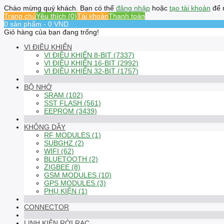
Chào mừng quý khách. Bạn có thể
đăng nhập
hoặc
tạo tài khoản
để 
Trang chủ
Yêu thích (0)
Tài khoản
Thanh toán
0 sản phẩm - 0 VND
Giỏ hàng của bạn đang trống!
VI ĐIỀU KHIỂN
VI ĐIỀU KHIỂN 8-BIT (7337)
VI ĐIỀU KHIỂN 16-BIT (2992)
VI ĐIỀU KHIỂN 32-BIT (1757)
BỘ NHỚ
SRAM (102)
SST FLASH (561)
EEPROM (3439)
KHÔNG DÂY
RF MODULES (1)
SUBGHZ (2)
WIFI (62)
BLUETOOTH (2)
ZIGBEE (8)
GSM MODULES (10)
GPS MODULES (3)
PHỤ KIỆN (1)
CONNECTOR
LINH KIỆN RỜI RẠC