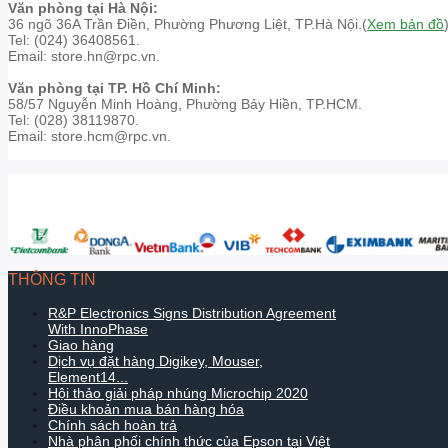
Văn phòng tại Hà Nội:
36 ngõ 36A Trần Điền, Phường Phương Liệt, TP.Hà Nội.(
Xem bản đồ
Tel: (024) 36408561.
Email: store.hn@rpc.vn.
Văn phòng tại TP. Hồ Chí Minh:
58/57 Nguyễn Minh Hoàng, Phường Bảy Hiền, TP.HCM.
Tel: (028) 38119870.
Email: store.hcm@rpc.vn.
THÔNG TIN
R&P Electronics Signs Distribution Agreement
With InnoPhase
Giao hàng
Dịch vụ đặt hàng Digikey, Mouser,
Element14...
Hội thảo giải pháp nhúng Microchip 2020
Điều khoản mua bán hàng hóa
Chính sách hoàn trả
Nhà phân phối chính thức của Epson tại Việt