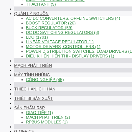
THẠCH ANH (9)
QUẢN LÝ NGUỒN
AC DC CONVERTERS, OFFLINE SWITCHERS (4)
BOOST REGULATOR (26)
BUCK REGULATOR (59)
DC DC SWITCHING REGULATORS (8)
LDO (1791)
LINEAR VOLTAGE REGULATOR (1)
MOTOR DRIVERS, CONTROLLERS (1)
POWER DISTRIBUTION SWITCHES, LOAD DRIVERS (1
ĐIỀU KHIỂN HIỂN THỊ - DISPLAY DRIVERS (1)
MẠCH PHÁT TRIỂN
MÁY TÍNH NHÚNG
CÔNG NGHIỆP (45)
THIẾC HÀN, CHÌ HÀN
THIẾT BỊ SẢN XUẤT
SẢN PHẨM R&P
GIAO TIẾP (1)
MẠCH PHÁT TRIỂN (2)
RPBUS MODULES (1)
G-OFFICE