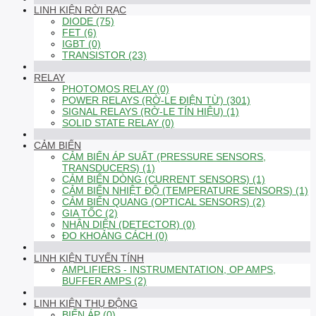
LINH KIỆN RỜI RẠC
DIODE (75)
FET (6)
IGBT (0)
TRANSISTOR (23)
RELAY
PHOTOMOS RELAY (0)
POWER RELAYS (RỜ-LE ĐIỆN TỪ) (301)
SIGNAL RELAYS (RỜ-LE TÍN HIỆU) (1)
SOLID STATE RELAY (0)
CẢM BIẾN
CẢM BIẾN ÁP SUẤT (PRESSURE SENSORS,
TRANSDUCERS) (1)
CẢM BIẾN DÒNG (CURRENT SENSORS) (1)
CẢM BIẾN NHIỆT ĐỘ (TEMPERATURE SENSORS) (1)
CẢM BIẾN QUANG (OPTICAL SENSORS) (2)
GIA TỐC (2)
NHẬN DIỆN (DETECTOR) (0)
ĐO KHOẢNG CÁCH (0)
LINH KIỆN TUYẾN TÍNH
AMPLIFIERS - INSTRUMENTATION, OP AMPS,
BUFFER AMPS (2)
LINH KIỆN THỤ ĐỘNG
BIẾN ÁP (0)