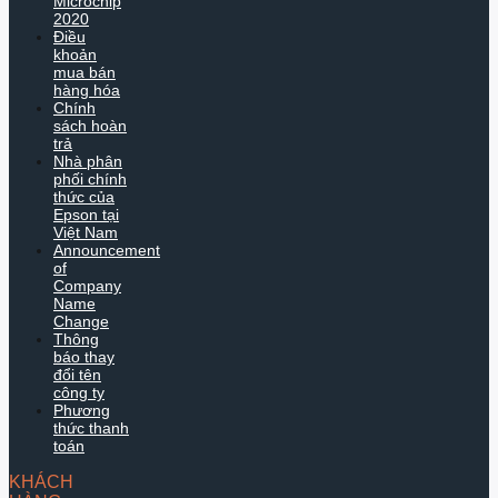
Microchip
2020
Điều
khoản
mua bán
hàng hóa
Chính
sách hoàn
trả
Nhà phân
phối chính
thức của
Epson tại
Việt Nam
Announcement
of
Company
Name
Change
Thông
báo thay
đổi tên
công ty
Phương
thức thanh
toán
KHÁCH