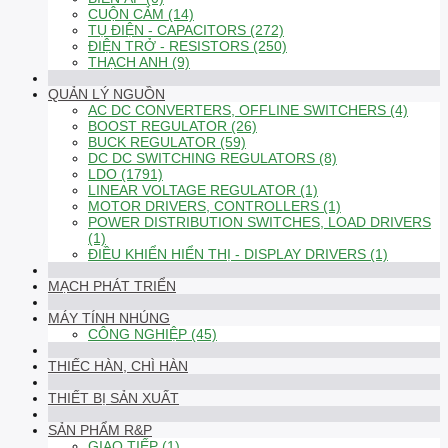
CUỘN CẢM (14)
TỤ ĐIỆN - CAPACITORS (272)
ĐIỆN TRỞ - RESISTORS (250)
THẠCH ANH (9)
QUẢN LÝ NGUỒN
AC DC CONVERTERS, OFFLINE SWITCHERS (4)
BOOST REGULATOR (26)
BUCK REGULATOR (59)
DC DC SWITCHING REGULATORS (8)
LDO (1791)
LINEAR VOLTAGE REGULATOR (1)
MOTOR DRIVERS, CONTROLLERS (1)
POWER DISTRIBUTION SWITCHES, LOAD DRIVERS
(1)
ĐIỀU KHIỂN HIỂN THỊ - DISPLAY DRIVERS (1)
MẠCH PHÁT TRIỂN
MÁY TÍNH NHÚNG
CÔNG NGHIỆP (45)
THIẾC HÀN, CHÌ HÀN
THIẾT BỊ SẢN XUẤT
SẢN PHẨM R&P
GIAO TIẾP (1)