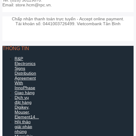
Email: store.hcm@rpc.vn.
Chấp nhận thanh toán trực tuyến - Accept online payment.
Tài khoản số: 0441003726499. Vietcombank Tân Bình
THÔNG TIN
R&P
Electronics
Signs
Distribution
Agreement
With
InnoPhase
Giao hàng
Dịch vụ
đặt hàng
Digikey,
Mouser,
Element14...
Hội thảo
giải pháp
nhúng