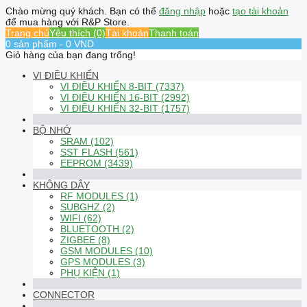
Chào mừng quý khách. Bạn có thể
đăng nhập
hoặc
tạo tài khoản
để mua hàng với R&P Store.
Trang chủ
Yêu thích (0)
Tài khoản
Thanh toán
0 sản phẩm - 0 VND
Giỏ hàng của bạn đang trống!
VI ĐIỀU KHIỂN
VI ĐIỀU KHIỂN 8-BIT (7337)
VI ĐIỀU KHIỂN 16-BIT (2992)
VI ĐIỀU KHIỂN 32-BIT (1757)
BỘ NHỚ
SRAM (102)
SST FLASH (561)
EEPROM (3439)
KHÔNG DÂY
RF MODULES (1)
SUBGHZ (2)
WIFI (62)
BLUETOOTH (2)
ZIGBEE (8)
GSM MODULES (10)
GPS MODULES (3)
PHỤ KIỆN (1)
CONNECTOR