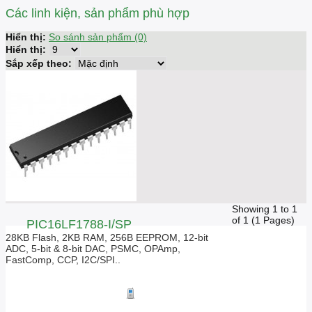
Các linh kiện, sản phẩm phù hợp
Hiển thị:
So sánh sản phẩm (0)
Hiển thị:
Sắp xếp theo:
Showing 1 to 1
of 1 (1 Pages)
PIC16LF1788-I/SP
28KB Flash, 2KB RAM, 256B EEPROM, 12-bit
ADC, 5-bit & 8-bit DAC, PSMC, OPAmp,
FastComp, CCP, I2C/SPI..
Giá liên hệ