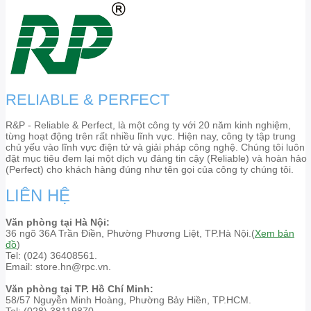
RELIABLE & PERFECT
R&P - Reliable & Perfect, là một công ty với 20 năm kinh nghiệm,
từng hoạt động trên rất nhiều lĩnh vực. Hiện nay, công ty tập trung
chủ yếu vào lĩnh vực điện tử và giải pháp công nghệ. Chúng tôi luôn
đặt mục tiêu đem lại một dịch vụ đáng tin cậy (Reliable) và hoàn hảo
(Perfect) cho khách hàng đúng như tên gọi của công ty chúng tôi.
LIÊN HỆ
Văn phòng tại Hà Nội:
36 ngõ 36A Trần Điền, Phường Phương Liệt, TP.Hà Nội.(
Xem bản
đồ
)
Tel: (024) 36408561.
Email: store.hn@rpc.vn.
Văn phòng tại TP. Hồ Chí Minh:
58/57 Nguyễn Minh Hoàng, Phường Bảy Hiền, TP.HCM.
Tel: (028) 38119870.