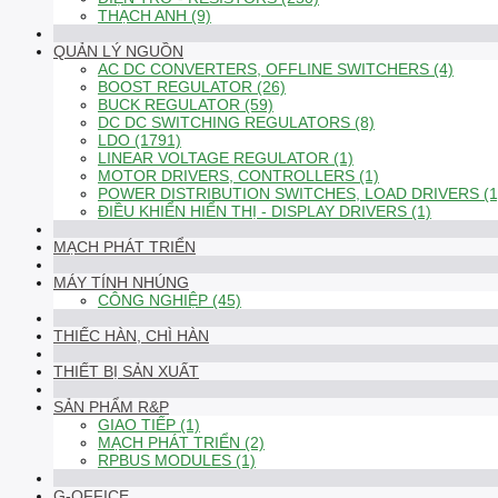
THẠCH ANH (9)
QUẢN LÝ NGUỒN
AC DC CONVERTERS, OFFLINE SWITCHERS (4)
BOOST REGULATOR (26)
BUCK REGULATOR (59)
DC DC SWITCHING REGULATORS (8)
LDO (1791)
LINEAR VOLTAGE REGULATOR (1)
MOTOR DRIVERS, CONTROLLERS (1)
POWER DISTRIBUTION SWITCHES, LOAD DRIVERS (1
ĐIỀU KHIỂN HIỂN THỊ - DISPLAY DRIVERS (1)
MẠCH PHÁT TRIỂN
MÁY TÍNH NHÚNG
CÔNG NGHIỆP (45)
THIẾC HÀN, CHÌ HÀN
THIẾT BỊ SẢN XUẤT
SẢN PHẨM R&P
GIAO TIẾP (1)
MẠCH PHÁT TRIỂN (2)
RPBUS MODULES (1)
G-OFFICE