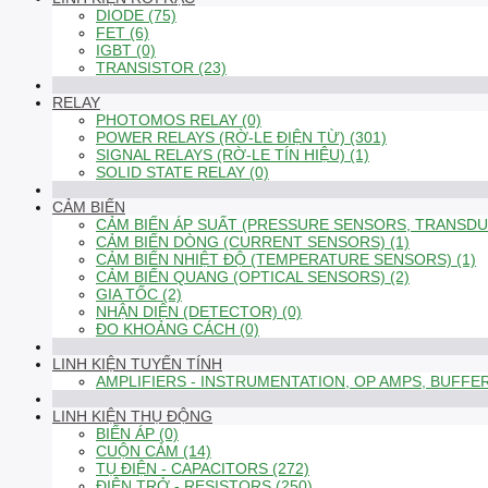
DIODE (75)
FET (6)
IGBT (0)
TRANSISTOR (23)
RELAY
PHOTOMOS RELAY (0)
POWER RELAYS (RỜ-LE ĐIỆN TỪ) (301)
SIGNAL RELAYS (RỜ-LE TÍN HIỆU) (1)
SOLID STATE RELAY (0)
CẢM BIẾN
CẢM BIẾN ÁP SUẤT (PRESSURE SENSORS, TRANSDUC
CẢM BIẾN DÒNG (CURRENT SENSORS) (1)
CẢM BIẾN NHIỆT ĐỘ (TEMPERATURE SENSORS) (1)
CẢM BIẾN QUANG (OPTICAL SENSORS) (2)
GIA TỐC (2)
NHẬN DIỆN (DETECTOR) (0)
ĐO KHOẢNG CÁCH (0)
LINH KIỆN TUYẾN TÍNH
AMPLIFIERS - INSTRUMENTATION, OP AMPS, BUFFER
LINH KIỆN THỤ ĐỘNG
BIẾN ÁP (0)
CUỘN CẢM (14)
TỤ ĐIỆN - CAPACITORS (272)
ĐIỆN TRỞ - RESISTORS (250)