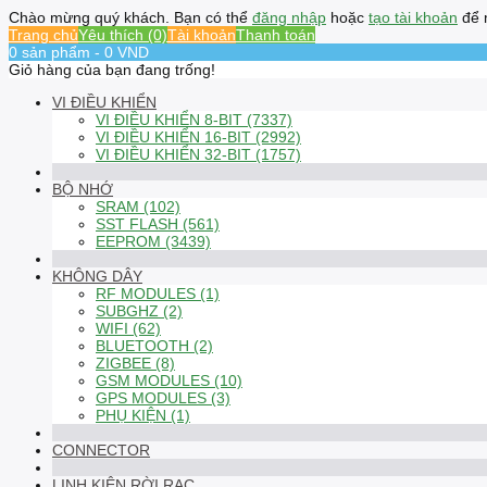
Chào mừng quý khách. Bạn có thể
đăng nhập
hoặc
tạo tài khoản
để 
Trang chủ
Yêu thích (0)
Tài khoản
Thanh toán
0 sản phẩm - 0 VND
Giỏ hàng của bạn đang trống!
VI ĐIỀU KHIỂN
VI ĐIỀU KHIỂN 8-BIT (7337)
VI ĐIỀU KHIỂN 16-BIT (2992)
VI ĐIỀU KHIỂN 32-BIT (1757)
BỘ NHỚ
SRAM (102)
SST FLASH (561)
EEPROM (3439)
KHÔNG DÂY
RF MODULES (1)
SUBGHZ (2)
WIFI (62)
BLUETOOTH (2)
ZIGBEE (8)
GSM MODULES (10)
GPS MODULES (3)
PHỤ KIỆN (1)
CONNECTOR
LINH KIỆN RỜI RẠC