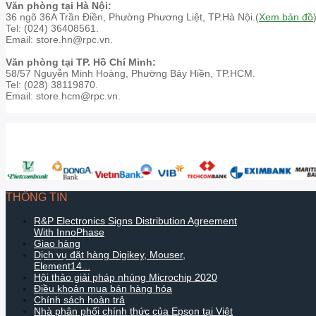
Văn phòng tại Hà Nội:
36 ngõ 36A Trần Điền, Phường Phương Liệt, TP.Hà Nội.(
Xem bản đồ
Tel: (024) 36408561.
Email: store.hn@rpc.vn.
Văn phòng tại TP. Hồ Chí Minh:
58/57 Nguyễn Minh Hoàng, Phường Bảy Hiền, TP.HCM.
Tel: (028) 38119870.
Email: store.hcm@rpc.vn.
THÔNG TIN
R&P Electronics Signs Distribution Agreement
With InnoPhase
Giao hàng
Dịch vụ đặt hàng Digikey, Mouser,
Element14...
Hội thảo giải pháp nhúng Microchip 2020
Điều khoản mua bán hàng hóa
Chính sách hoàn trả
Nhà phân phối chính thức của Epson tại Việt