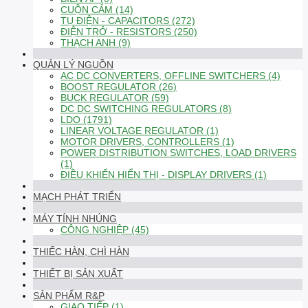
CUỘN CẢM (14)
TỤ ĐIỆN - CAPACITORS (272)
ĐIỆN TRỞ - RESISTORS (250)
THẠCH ANH (9)
QUẢN LÝ NGUỒN
AC DC CONVERTERS, OFFLINE SWITCHERS (4)
BOOST REGULATOR (26)
BUCK REGULATOR (59)
DC DC SWITCHING REGULATORS (8)
LDO (1791)
LINEAR VOLTAGE REGULATOR (1)
MOTOR DRIVERS, CONTROLLERS (1)
POWER DISTRIBUTION SWITCHES, LOAD DRIVERS
(1)
ĐIỀU KHIỂN HIỂN THỊ - DISPLAY DRIVERS (1)
MẠCH PHÁT TRIỂN
MÁY TÍNH NHÚNG
CÔNG NGHIỆP (45)
THIẾC HÀN, CHÌ HÀN
THIẾT BỊ SẢN XUẤT
SẢN PHẨM R&P
GIAO TIẾP (1)