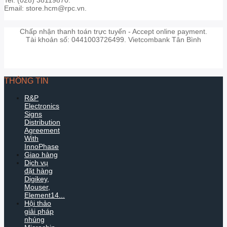
Email: store.hcm@rpc.vn.
Chấp nhận thanh toán trực tuyến - Accept online payment.
Tài khoản số: 0441003726499. Vietcombank Tân Bình
THÔNG TIN
R&P
Electronics
Signs
Distribution
Agreement
With
InnoPhase
Giao hàng
Dịch vụ
đặt hàng
Digikey,
Mouser,
Element14...
Hội thảo
giải pháp
nhúng