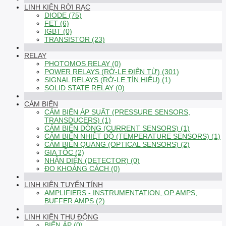
LINH KIỆN RỜI RẠC
DIODE (75)
FET (6)
IGBT (0)
TRANSISTOR (23)
RELAY
PHOTOMOS RELAY (0)
POWER RELAYS (RỜ-LE ĐIỆN TỪ) (301)
SIGNAL RELAYS (RỜ-LE TÍN HIỆU) (1)
SOLID STATE RELAY (0)
CẢM BIẾN
CẢM BIẾN ÁP SUẤT (PRESSURE SENSORS,
TRANSDUCERS) (1)
CẢM BIẾN DÒNG (CURRENT SENSORS) (1)
CẢM BIẾN NHIỆT ĐỘ (TEMPERATURE SENSORS) (1)
CẢM BIẾN QUANG (OPTICAL SENSORS) (2)
GIA TỐC (2)
NHẬN DIỆN (DETECTOR) (0)
ĐO KHOẢNG CÁCH (0)
LINH KIỆN TUYẾN TÍNH
AMPLIFIERS - INSTRUMENTATION, OP AMPS,
BUFFER AMPS (2)
LINH KIỆN THỤ ĐỘNG
BIẾN ÁP (0)