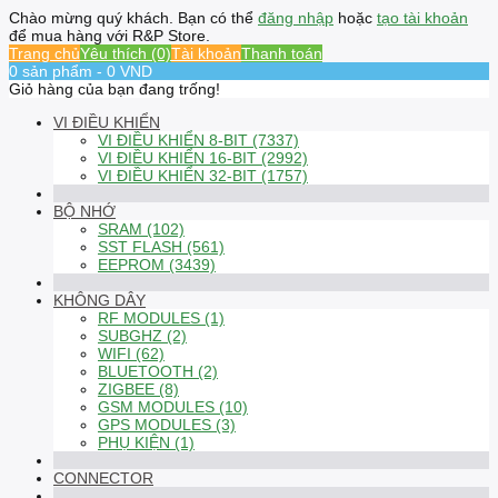
Chào mừng quý khách. Bạn có thể
đăng nhập
hoặc
tạo tài khoản
để mua hàng với R&P Store.
Trang chủ
Yêu thích (0)
Tài khoản
Thanh toán
0 sản phẩm - 0 VND
Giỏ hàng của bạn đang trống!
VI ĐIỀU KHIỂN
VI ĐIỀU KHIỂN 8-BIT (7337)
VI ĐIỀU KHIỂN 16-BIT (2992)
VI ĐIỀU KHIỂN 32-BIT (1757)
BỘ NHỚ
SRAM (102)
SST FLASH (561)
EEPROM (3439)
KHÔNG DÂY
RF MODULES (1)
SUBGHZ (2)
WIFI (62)
BLUETOOTH (2)
ZIGBEE (8)
GSM MODULES (10)
GPS MODULES (3)
PHỤ KIỆN (1)
CONNECTOR