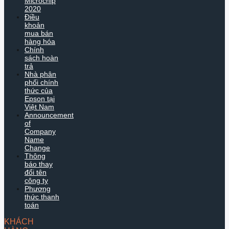
Microchip
2020
Điều
khoản
mua bán
hàng hóa
Chính
sách hoàn
trả
Nhà phân
phối chính
thức của
Epson tại
Việt Nam
Announcement
of
Company
Name
Change
Thông
báo thay
đổi tên
công ty
Phương
thức thanh
toán
KHÁCH