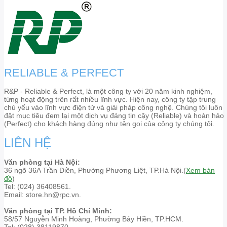
RELIABLE & PERFECT
R&P - Reliable & Perfect, là một công ty với 20 năm kinh nghiệm,
từng hoạt động trên rất nhiều lĩnh vực. Hiện nay, công ty tập trung
chủ yếu vào lĩnh vực điện tử và giải pháp công nghệ. Chúng tôi luôn
đặt mục tiêu đem lại một dịch vụ đáng tin cậy (Reliable) và hoàn hảo
(Perfect) cho khách hàng đúng như tên gọi của công ty chúng tôi.
LIÊN HỆ
Văn phòng tại Hà Nội:
36 ngõ 36A Trần Điền, Phường Phương Liệt, TP.Hà Nội.(
Xem bản
đồ
)
Tel: (024) 36408561.
Email: store.hn@rpc.vn.
Văn phòng tại TP. Hồ Chí Minh:
58/57 Nguyễn Minh Hoàng, Phường Bảy Hiền, TP.HCM.
Tel: (028) 38119870.