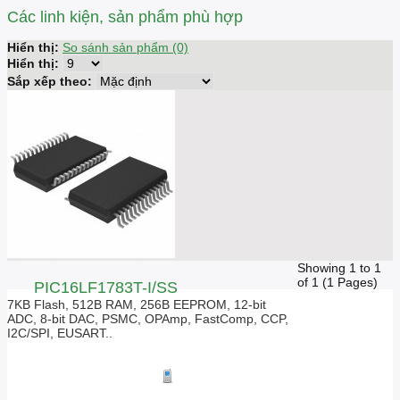
Các linh kiện, sản phẩm phù hợp
Hiển thị:
So sánh sản phẩm (0)
Hiển thị:
Sắp xếp theo:
Showing 1 to 1
of 1 (1 Pages)
PIC16LF1783T-I/SS
7KB Flash, 512B RAM, 256B EEPROM, 12-bit
ADC, 8-bit DAC, PSMC, OPAmp, FastComp, CCP,
I2C/SPI, EUSART..
Giá liên hệ