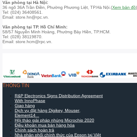
Văn phòng tại Hà Nội:
36 ngõ 36A Trần Điền, Phường Phương Liệt, TP.Hà Nội.(
Xem bản đồ
Tel: (024) 36408561.
Email: store.hn@rpc.vn.
Văn phòng tại TP. Hồ Chí Minh:
58/57 Nguyễn Minh Hoàng, Phường Bảy Hiền, TP.HCM.
Tel: (028) 38119870.
Email: store.hcm@rpc.vn.
THÔNG TIN
R&P Electronics Signs Distribution Agreement
With InnoPhase
Giao hàng
Dịch vụ đặt hàng Digikey, Mouser,
Element14...
Hội thảo giải pháp nhúng Microchip 2020
Điều khoản mua bán hàng hóa
Chính sách hoàn trả
Nhà phân phối chính thức của Epson tại Việt