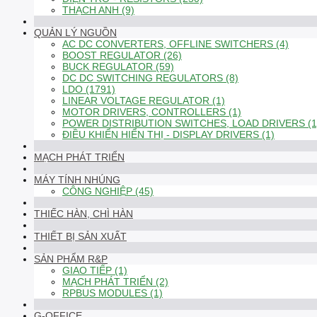
THẠCH ANH (9)
QUẢN LÝ NGUỒN
AC DC CONVERTERS, OFFLINE SWITCHERS (4)
BOOST REGULATOR (26)
BUCK REGULATOR (59)
DC DC SWITCHING REGULATORS (8)
LDO (1791)
LINEAR VOLTAGE REGULATOR (1)
MOTOR DRIVERS, CONTROLLERS (1)
POWER DISTRIBUTION SWITCHES, LOAD DRIVERS (1
ĐIỀU KHIỂN HIỂN THỊ - DISPLAY DRIVERS (1)
MẠCH PHÁT TRIỂN
MÁY TÍNH NHÚNG
CÔNG NGHIỆP (45)
THIẾC HÀN, CHÌ HÀN
THIẾT BỊ SẢN XUẤT
SẢN PHẨM R&P
GIAO TIẾP (1)
MẠCH PHÁT TRIỂN (2)
RPBUS MODULES (1)
G-OFFICE