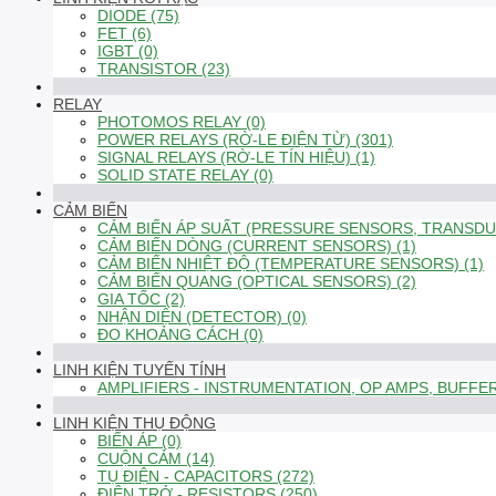
DIODE (75)
FET (6)
IGBT (0)
TRANSISTOR (23)
RELAY
PHOTOMOS RELAY (0)
POWER RELAYS (RỜ-LE ĐIỆN TỪ) (301)
SIGNAL RELAYS (RỜ-LE TÍN HIỆU) (1)
SOLID STATE RELAY (0)
CẢM BIẾN
CẢM BIẾN ÁP SUẤT (PRESSURE SENSORS, TRANSDUC
CẢM BIẾN DÒNG (CURRENT SENSORS) (1)
CẢM BIẾN NHIỆT ĐỘ (TEMPERATURE SENSORS) (1)
CẢM BIẾN QUANG (OPTICAL SENSORS) (2)
GIA TỐC (2)
NHẬN DIỆN (DETECTOR) (0)
ĐO KHOẢNG CÁCH (0)
LINH KIỆN TUYẾN TÍNH
AMPLIFIERS - INSTRUMENTATION, OP AMPS, BUFFER
LINH KIỆN THỤ ĐỘNG
BIẾN ÁP (0)
CUỘN CẢM (14)
TỤ ĐIỆN - CAPACITORS (272)
ĐIỆN TRỞ - RESISTORS (250)