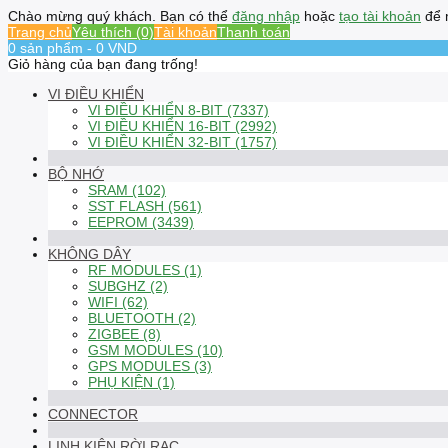
Chào mừng quý khách. Bạn có thể
đăng nhập
hoặc
tạo tài khoản
để 
Trang chủ
Yêu thích (0)
Tài khoản
Thanh toán
0 sản phẩm - 0 VND
Giỏ hàng của bạn đang trống!
VI ĐIỀU KHIỂN
VI ĐIỀU KHIỂN 8-BIT (7337)
VI ĐIỀU KHIỂN 16-BIT (2992)
VI ĐIỀU KHIỂN 32-BIT (1757)
BỘ NHỚ
SRAM (102)
SST FLASH (561)
EEPROM (3439)
KHÔNG DÂY
RF MODULES (1)
SUBGHZ (2)
WIFI (62)
BLUETOOTH (2)
ZIGBEE (8)
GSM MODULES (10)
GPS MODULES (3)
PHỤ KIỆN (1)
CONNECTOR
LINH KIỆN RỜI RẠC