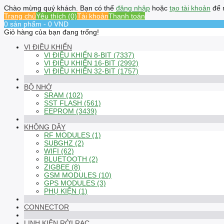
Chào mừng quý khách. Bạn có thể
đăng nhập
hoặc
tạo tài khoản
để 
Trang chủ
Yêu thích (0)
Tài khoản
Thanh toán
0 sản phẩm - 0 VND
Giỏ hàng của bạn đang trống!
VI ĐIỀU KHIỂN
VI ĐIỀU KHIỂN 8-BIT (7337)
VI ĐIỀU KHIỂN 16-BIT (2992)
VI ĐIỀU KHIỂN 32-BIT (1757)
BỘ NHỚ
SRAM (102)
SST FLASH (561)
EEPROM (3439)
KHÔNG DÂY
RF MODULES (1)
SUBGHZ (2)
WIFI (62)
BLUETOOTH (2)
ZIGBEE (8)
GSM MODULES (10)
GPS MODULES (3)
PHỤ KIỆN (1)
CONNECTOR
LINH KIỆN RỜI RẠC