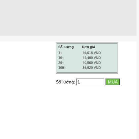
Số lượng
Đơn giá
1+
46,618 VND
10+
44,499 VND
26+
40,560 VND
100+
36,920 VND
Số lượng: