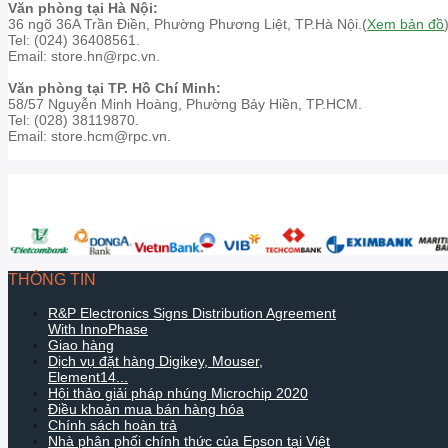
Văn phòng tại Hà Nội:
36 ngõ 36A Trần Điền, Phường Phương Liệt, TP.Hà Nội.(
Xem bản đồ
Tel: (024) 36408561.
Email: store.hn@rpc.vn.
Văn phòng tại TP. Hồ Chí Minh:
58/57 Nguyễn Minh Hoàng, Phường Bảy Hiền, TP.HCM.
Tel: (028) 38119870.
Email: store.hcm@rpc.vn.
THÔNG TIN
R&P Electronics Signs Distribution Agreement
With InnoPhase
Giao hàng
Dịch vụ đặt hàng Digikey, Mouser,
Element14...
Hội thảo giải pháp nhúng Microchip 2020
Điều khoản mua bán hàng hóa
Chính sách hoàn trả
Nhà phân phối chính thức của Epson tại Việt