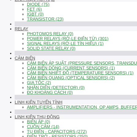
DIODE (75)
FET (6)
IGBT (0)
TRANSISTOR (23)
RELAY
PHOTOMOS RELAY (0)
POWER RELAYS (RỜ-LE ĐIỆN TỪ) (301)
SIGNAL RELAYS (RỜ-LE TÍN HIỆU) (1)
SOLID STATE RELAY (0)
CẢM BIẾN
CẢM BIẾN ÁP SUẤT (PRESSURE SENSORS, TRANSDUC
CẢM BIẾN DÒNG (CURRENT SENSORS) (1)
CẢM BIẾN NHIỆT ĐỘ (TEMPERATURE SENSORS) (1)
CẢM BIẾN QUANG (OPTICAL SENSORS) (2)
GIA TỐC (2)
NHẬN DIỆN (DETECTOR) (0)
ĐO KHOẢNG CÁCH (0)
LINH KIỆN TUYẾN TÍNH
AMPLIFIERS - INSTRUMENTATION, OP AMPS, BUFFER
LINH KIỆN THỤ ĐỘNG
BIẾN ÁP (0)
CUỘN CẢM (14)
TỤ ĐIỆN - CAPACITORS (272)
ĐIỆN TRỞ - RESISTORS (250)