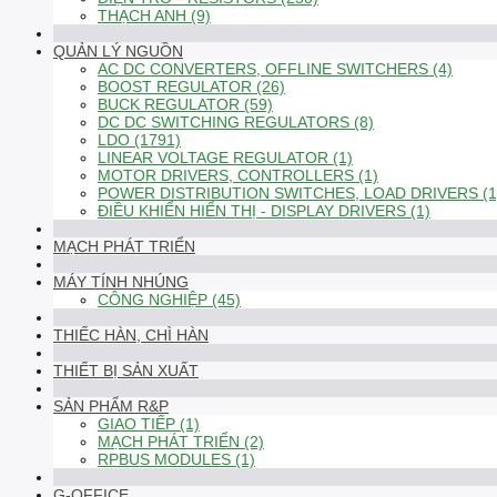
THẠCH ANH (9)
QUẢN LÝ NGUỒN
AC DC CONVERTERS, OFFLINE SWITCHERS (4)
BOOST REGULATOR (26)
BUCK REGULATOR (59)
DC DC SWITCHING REGULATORS (8)
LDO (1791)
LINEAR VOLTAGE REGULATOR (1)
MOTOR DRIVERS, CONTROLLERS (1)
POWER DISTRIBUTION SWITCHES, LOAD DRIVERS (1
ĐIỀU KHIỂN HIỂN THỊ - DISPLAY DRIVERS (1)
MẠCH PHÁT TRIỂN
MÁY TÍNH NHÚNG
CÔNG NGHIỆP (45)
THIẾC HÀN, CHÌ HÀN
THIẾT BỊ SẢN XUẤT
SẢN PHẨM R&P
GIAO TIẾP (1)
MẠCH PHÁT TRIỂN (2)
RPBUS MODULES (1)
G-OFFICE