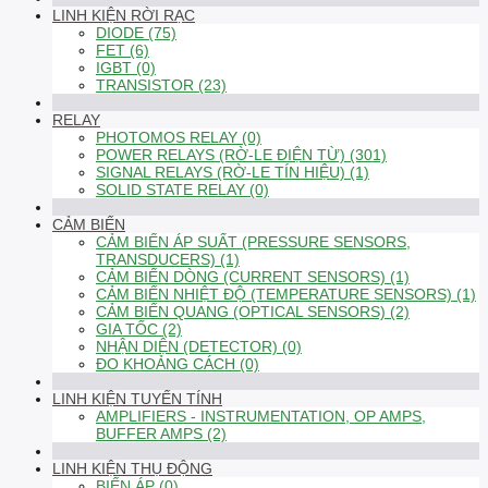
LINH KIỆN RỜI RẠC
DIODE (75)
FET (6)
IGBT (0)
TRANSISTOR (23)
RELAY
PHOTOMOS RELAY (0)
POWER RELAYS (RỜ-LE ĐIỆN TỪ) (301)
SIGNAL RELAYS (RỜ-LE TÍN HIỆU) (1)
SOLID STATE RELAY (0)
CẢM BIẾN
CẢM BIẾN ÁP SUẤT (PRESSURE SENSORS,
TRANSDUCERS) (1)
CẢM BIẾN DÒNG (CURRENT SENSORS) (1)
CẢM BIẾN NHIỆT ĐỘ (TEMPERATURE SENSORS) (1)
CẢM BIẾN QUANG (OPTICAL SENSORS) (2)
GIA TỐC (2)
NHẬN DIỆN (DETECTOR) (0)
ĐO KHOẢNG CÁCH (0)
LINH KIỆN TUYẾN TÍNH
AMPLIFIERS - INSTRUMENTATION, OP AMPS,
BUFFER AMPS (2)
LINH KIỆN THỤ ĐỘNG
BIẾN ÁP (0)