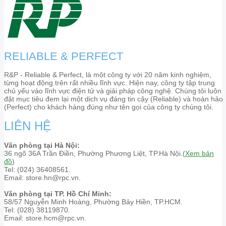
RELIABLE & PERFECT
R&P - Reliable & Perfect, là một công ty với 20 năm kinh nghiệm,
từng hoạt động trên rất nhiều lĩnh vực. Hiện nay, công ty tập trung
chủ yếu vào lĩnh vực điện tử và giải pháp công nghệ. Chúng tôi luôn
đặt mục tiêu đem lại một dịch vụ đáng tin cậy (Reliable) và hoàn hảo
(Perfect) cho khách hàng đúng như tên gọi của công ty chúng tôi.
LIÊN HỆ
Văn phòng tại Hà Nội:
36 ngõ 36A Trần Điền, Phường Phương Liệt, TP.Hà Nội.(
Xem bản
đồ
)
Tel: (024) 36408561.
Email: store.hn@rpc.vn.
Văn phòng tại TP. Hồ Chí Minh:
58/57 Nguyễn Minh Hoàng, Phường Bảy Hiền, TP.HCM.
Tel: (028) 38119870.
Email: store.hcm@rpc.vn.