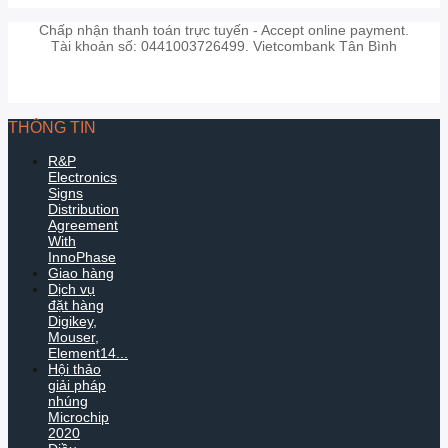
Chấp nhận thanh toán trực tuyến - Accept online payment.
Tài khoản số: 0441003726499. Vietcombank Tân Bình
THÔNG TIN
R&P
Electronics
Signs
Distribution
Agreement
With
InnoPhase
Giao hàng
Dịch vụ
đặt hàng
Digikey,
Mouser,
Element14...
Hội thảo
giải pháp
nhúng
Microchip
2020