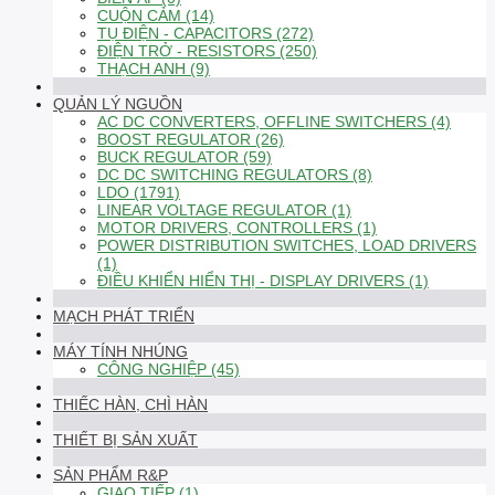
CUỘN CẢM (14)
TỤ ĐIỆN - CAPACITORS (272)
ĐIỆN TRỞ - RESISTORS (250)
THẠCH ANH (9)
QUẢN LÝ NGUỒN
AC DC CONVERTERS, OFFLINE SWITCHERS (4)
BOOST REGULATOR (26)
BUCK REGULATOR (59)
DC DC SWITCHING REGULATORS (8)
LDO (1791)
LINEAR VOLTAGE REGULATOR (1)
MOTOR DRIVERS, CONTROLLERS (1)
POWER DISTRIBUTION SWITCHES, LOAD DRIVERS
(1)
ĐIỀU KHIỂN HIỂN THỊ - DISPLAY DRIVERS (1)
MẠCH PHÁT TRIỂN
MÁY TÍNH NHÚNG
CÔNG NGHIỆP (45)
THIẾC HÀN, CHÌ HÀN
THIẾT BỊ SẢN XUẤT
SẢN PHẨM R&P
GIAO TIẾP (1)