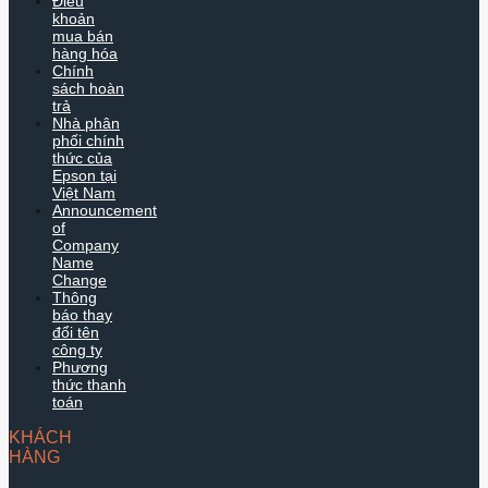
Điều
khoản
mua bán
hàng hóa
Chính
sách hoàn
trả
Nhà phân
phối chính
thức của
Epson tại
Việt Nam
Announcement
of
Company
Name
Change
Thông
báo thay
đổi tên
công ty
Phương
thức thanh
toán
KHÁCH
HÀNG