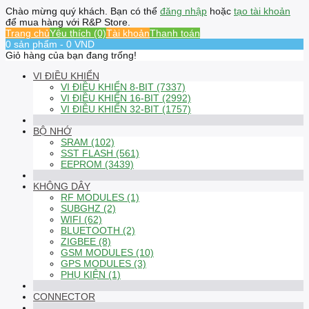
Chào mừng quý khách. Bạn có thể
đăng nhập
hoặc
tạo tài khoản
để mua hàng với R&P Store.
Trang chủ
Yêu thích (0)
Tài khoản
Thanh toán
0 sản phẩm - 0 VND
Giỏ hàng của bạn đang trống!
VI ĐIỀU KHIỂN
VI ĐIỀU KHIỂN 8-BIT (7337)
VI ĐIỀU KHIỂN 16-BIT (2992)
VI ĐIỀU KHIỂN 32-BIT (1757)
BỘ NHỚ
SRAM (102)
SST FLASH (561)
EEPROM (3439)
KHÔNG DÂY
RF MODULES (1)
SUBGHZ (2)
WIFI (62)
BLUETOOTH (2)
ZIGBEE (8)
GSM MODULES (10)
GPS MODULES (3)
PHỤ KIỆN (1)
CONNECTOR