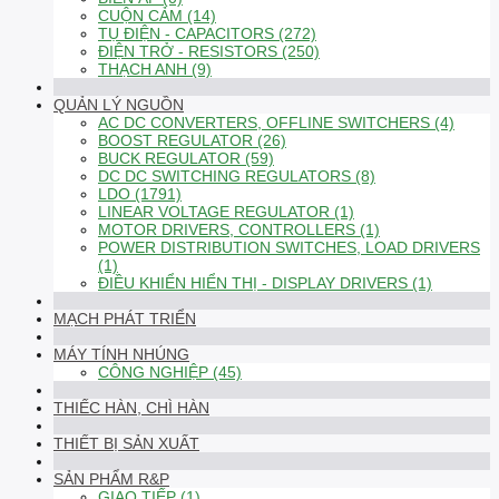
CUỘN CẢM (14)
TỤ ĐIỆN - CAPACITORS (272)
ĐIỆN TRỞ - RESISTORS (250)
THẠCH ANH (9)
QUẢN LÝ NGUỒN
AC DC CONVERTERS, OFFLINE SWITCHERS (4)
BOOST REGULATOR (26)
BUCK REGULATOR (59)
DC DC SWITCHING REGULATORS (8)
LDO (1791)
LINEAR VOLTAGE REGULATOR (1)
MOTOR DRIVERS, CONTROLLERS (1)
POWER DISTRIBUTION SWITCHES, LOAD DRIVERS
(1)
ĐIỀU KHIỂN HIỂN THỊ - DISPLAY DRIVERS (1)
MẠCH PHÁT TRIỂN
MÁY TÍNH NHÚNG
CÔNG NGHIỆP (45)
THIẾC HÀN, CHÌ HÀN
THIẾT BỊ SẢN XUẤT
SẢN PHẨM R&P
GIAO TIẾP (1)