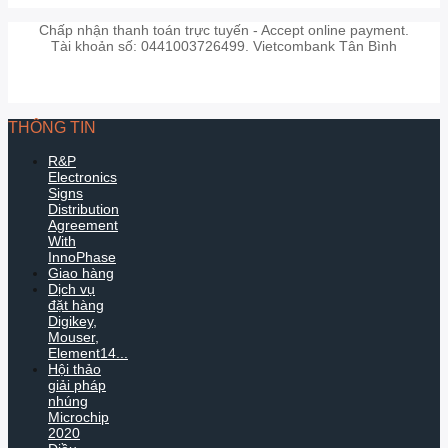
Chấp nhận thanh toán trực tuyến - Accept online payment.
Tài khoản số: 0441003726499. Vietcombank Tân Bình
THÔNG TIN
R&P
Electronics
Signs
Distribution
Agreement
With
InnoPhase
Giao hàng
Dịch vụ
đặt hàng
Digikey,
Mouser,
Element14...
Hội thảo
giải pháp
nhúng
Microchip
2020