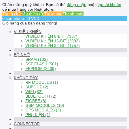
Chào mừng quý khách. Bạn có thể
đăng nhập
hoặc
tạo tài khoản
để mua hàng với R&P Store.
Trang chủ
Yêu thích (0)
Tài khoản
Thanh toán
0 sản phẩm - 0 VND
Giỏ hàng của bạn đang trống!
VI ĐIỀU KHIỂN
VI ĐIỀU KHIỂN 8-BIT (7337)
VI ĐIỀU KHIỂN 16-BIT (2992)
VI ĐIỀU KHIỂN 32-BIT (1757)
BỘ NHỚ
SRAM (102)
SST FLASH (561)
EEPROM (3439)
KHÔNG DÂY
RF MODULES (1)
SUBGHZ (2)
WIFI (62)
BLUETOOTH (2)
ZIGBEE (8)
GSM MODULES (10)
GPS MODULES (3)
PHỤ KIỆN (1)
CONNECTOR