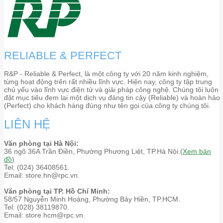
RELIABLE & PERFECT
R&P - Reliable & Perfect, là một công ty với 20 năm kinh nghiệm,
từng hoạt động trên rất nhiều lĩnh vực. Hiện nay, công ty tập trung
chủ yếu vào lĩnh vực điện tử và giải pháp công nghệ. Chúng tôi luôn
đặt mục tiêu đem lại một dịch vụ đáng tin cậy (Reliable) và hoàn hảo
(Perfect) cho khách hàng đúng như tên gọi của công ty chúng tôi.
LIÊN HỆ
Văn phòng tại Hà Nội:
36 ngõ 36A Trần Điền, Phường Phương Liệt, TP.Hà Nội.(
Xem bản
đồ
)
Tel: (024) 36408561.
Email: store.hn@rpc.vn.
Văn phòng tại TP. Hồ Chí Minh:
58/57 Nguyễn Minh Hoàng, Phường Bảy Hiền, TP.HCM.
Tel: (028) 38119870.
Email: store.hcm@rpc.vn.