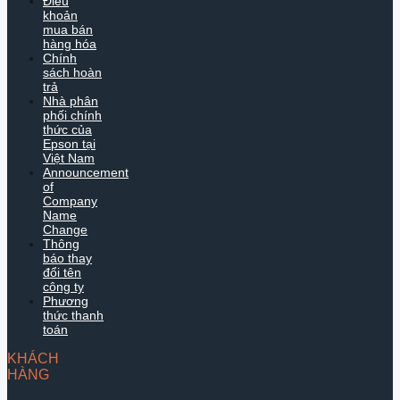
Điều
khoản
mua bán
hàng hóa
Chính
sách hoàn
trả
Nhà phân
phối chính
thức của
Epson tại
Việt Nam
Announcement
of
Company
Name
Change
Thông
báo thay
đổi tên
công ty
Phương
thức thanh
toán
KHÁCH
HÀNG