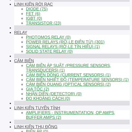
LINH KIỆN RỜI RẠC
DIODE (75)
FET (6)
IGBT (0)
TRANSISTOR (23)
RELAY
PHOTOMOS RELAY (0)
POWER RELAYS (RỜ-LE ĐIỆN TỪ) (301)
SIGNAL RELAYS (RỜ-LE TÍN HIỆU) (1)
SOLID STATE RELAY (0)
CẢM BIẾN
CẢM BIẾN ÁP SUẤT (PRESSURE SENSORS,
TRANSDUCERS) (1)
CẢM BIẾN DÒNG (CURRENT SENSORS) (1)
CẢM BIẾN NHIỆT ĐỘ (TEMPERATURE SENSORS) (1)
CẢM BIẾN QUANG (OPTICAL SENSORS) (2)
GIA TỐC (2)
NHẬN DIỆN (DETECTOR) (0)
ĐO KHOẢNG CÁCH (0)
LINH KIỆN TUYẾN TÍNH
AMPLIFIERS - INSTRUMENTATION, OP AMPS,
BUFFER AMPS (2)
LINH KIỆN THỤ ĐỘNG
BIẾN ÁP (0)