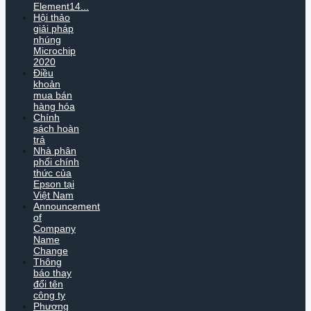
Element14...
Hội thảo
giải pháp
nhúng
Microchip
2020
Điều
khoản
mua bán
hàng hóa
Chính
sách hoàn
trả
Nhà phân
phối chính
thức của
Epson tại
Việt Nam
Announcement
of
Company
Name
Change
Thông
báo thay
đổi tên
công ty
Phương