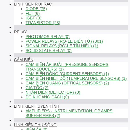
LINH KIỆN RỜI RẠC
DIODE (75)
FET (6)
IGBT (0)
TRANSISTOR (23)
RELAY
PHOTOMOS RELAY (0)
POWER RELAYS (RỜ-LE ĐIỆN TỪ) (301)
SIGNAL RELAYS (RỜ-LE TÍN HIỆU) (1)
SOLID STATE RELAY (0)
CẢM BIẾN
CẢM BIẾN ÁP SUẤT (PRESSURE SENSORS,
TRANSDUCERS) (1)
CẢM BIẾN DÒNG (CURRENT SENSORS) (1)
CẢM BIẾN NHIỆT ĐỘ (TEMPERATURE SENSORS) (1)
CẢM BIẾN QUANG (OPTICAL SENSORS) (2)
GIA TỐC (2)
NHẬN DIỆN (DETECTOR) (0)
ĐO KHOẢNG CÁCH (0)
LINH KIỆN TUYẾN TÍNH
AMPLIFIERS - INSTRUMENTATION, OP AMPS,
BUFFER AMPS (2)
LINH KIỆN THỤ ĐỘNG
BIẾN ÁP (0)