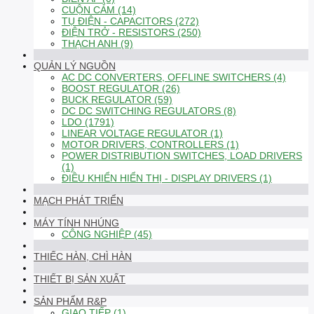
CUỘN CẢM (14)
TỤ ĐIỆN - CAPACITORS (272)
ĐIỆN TRỞ - RESISTORS (250)
THẠCH ANH (9)
QUẢN LÝ NGUỒN
AC DC CONVERTERS, OFFLINE SWITCHERS (4)
BOOST REGULATOR (26)
BUCK REGULATOR (59)
DC DC SWITCHING REGULATORS (8)
LDO (1791)
LINEAR VOLTAGE REGULATOR (1)
MOTOR DRIVERS, CONTROLLERS (1)
POWER DISTRIBUTION SWITCHES, LOAD DRIVERS
(1)
ĐIỀU KHIỂN HIỂN THỊ - DISPLAY DRIVERS (1)
MẠCH PHÁT TRIỂN
MÁY TÍNH NHÚNG
CÔNG NGHIỆP (45)
THIẾC HÀN, CHÌ HÀN
THIẾT BỊ SẢN XUẤT
SẢN PHẨM R&P
GIAO TIẾP (1)