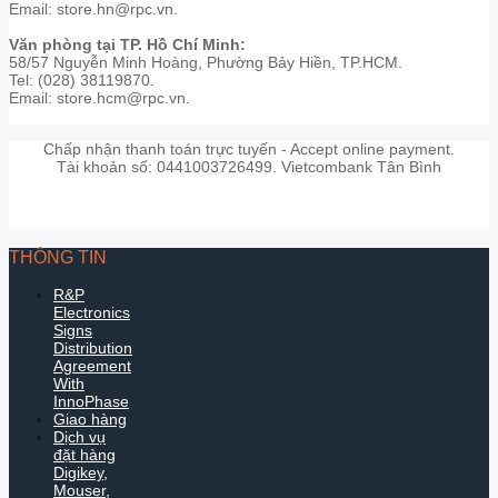
Email: store.hn@rpc.vn.
Văn phòng tại TP. Hồ Chí Minh:
58/57 Nguyễn Minh Hoàng, Phường Bảy Hiền, TP.HCM.
Tel: (028) 38119870.
Email: store.hcm@rpc.vn.
Chấp nhận thanh toán trực tuyến - Accept online payment.
Tài khoản số: 0441003726499. Vietcombank Tân Bình
THÔNG TIN
R&P
Electronics
Signs
Distribution
Agreement
With
InnoPhase
Giao hàng
Dịch vụ
đặt hàng
Digikey,
Mouser,