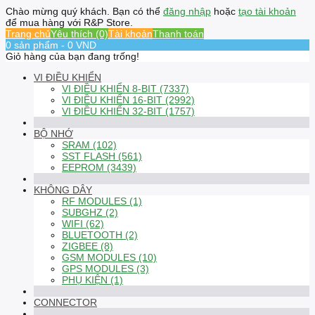
Chào mừng quý khách. Bạn có thể
đăng nhập
hoặc
tạo tài khoản
để mua hàng với R&P Store.
Trang chủ
Yêu thích (0)
Tài khoản
Thanh toán
0 sản phẩm - 0 VND
Giỏ hàng của bạn đang trống!
VI ĐIỀU KHIỂN
VI ĐIỀU KHIỂN 8-BIT (7337)
VI ĐIỀU KHIỂN 16-BIT (2992)
VI ĐIỀU KHIỂN 32-BIT (1757)
BỘ NHỚ
SRAM (102)
SST FLASH (561)
EEPROM (3439)
KHÔNG DÂY
RF MODULES (1)
SUBGHZ (2)
WIFI (62)
BLUETOOTH (2)
ZIGBEE (8)
GSM MODULES (10)
GPS MODULES (3)
PHỤ KIỆN (1)
CONNECTOR