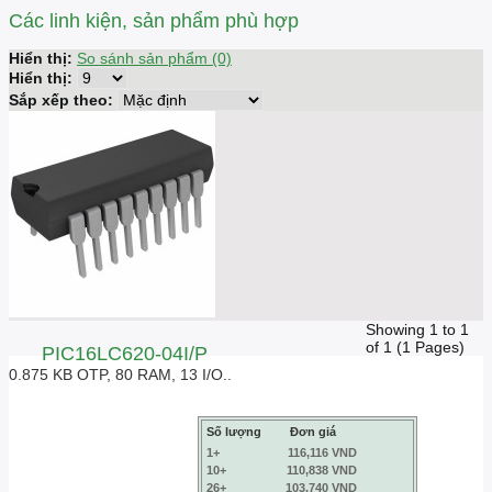
Các linh kiện, sản phẩm phù hợp
Hiển thị:
So sánh sản phẩm (0)
Hiển thị:
Sắp xếp theo:
Showing 1 to 1
of 1 (1 Pages)
PIC16LC620-04I/P
0.875 KB OTP, 80 RAM, 13 I/O..
Số lượng
Đơn giá
1+
116,116 VND
10+
110,838 VND
26+
103,740 VND