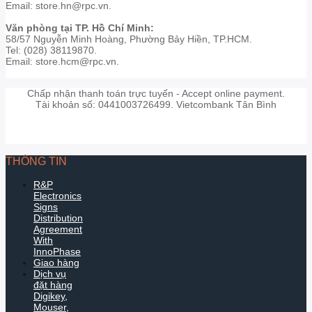
Email: store.hn@rpc.vn.
Văn phòng tại TP. Hồ Chí Minh:
58/57 Nguyễn Minh Hoàng, Phường Bảy Hiền, TP.HCM.
Tel: (028) 38119870.
Email: store.hcm@rpc.vn.
Chấp nhận thanh toán trực tuyến - Accept online payment.
Tài khoản số: 0441003726499. Vietcombank Tân Bình
THÔNG TIN
R&P
Electronics
Signs
Distribution
Agreement
With
InnoPhase
Giao hàng
Dịch vụ
đặt hàng
Digikey,
Mouser,