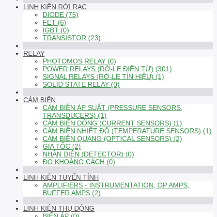
LINH KIỆN RỜI RẠC
DIODE (75)
FET (6)
IGBT (0)
TRANSISTOR (23)
RELAY
PHOTOMOS RELAY (0)
POWER RELAYS (RỜ-LE ĐIỆN TỪ) (301)
SIGNAL RELAYS (RỜ-LE TÍN HIỆU) (1)
SOLID STATE RELAY (0)
CẢM BIẾN
CẢM BIẾN ÁP SUẤT (PRESSURE SENSORS,
TRANSDUCERS) (1)
CẢM BIẾN DÒNG (CURRENT SENSORS) (1)
CẢM BIẾN NHIỆT ĐỘ (TEMPERATURE SENSORS) (1)
CẢM BIẾN QUANG (OPTICAL SENSORS) (2)
GIA TỐC (2)
NHẬN DIỆN (DETECTOR) (0)
ĐO KHOẢNG CÁCH (0)
LINH KIỆN TUYẾN TÍNH
AMPLIFIERS - INSTRUMENTATION, OP AMPS,
BUFFER AMPS (2)
LINH KIỆN THỤ ĐỘNG
BIẾN ÁP (0)