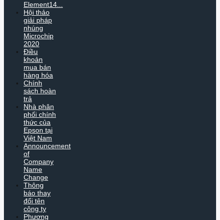
Element14...
Hội thảo
giải pháp
nhúng
Microchip
2020
Điều
khoản
mua bán
hàng hóa
Chính
sách hoàn
trả
Nhà phân
phối chính
thức của
Epson tại
Việt Nam
Announcement
of
Company
Name
Change
Thông
báo thay
đổi tên
công ty
Phương