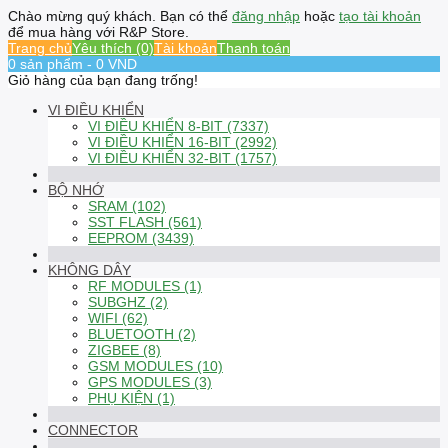
Chào mừng quý khách. Bạn có thể
đăng nhập
hoặc
tạo tài khoản
để mua hàng với R&P Store.
Trang chủ
Yêu thích (0)
Tài khoản
Thanh toán
0 sản phẩm - 0 VND
Giỏ hàng của bạn đang trống!
VI ĐIỀU KHIỂN
VI ĐIỀU KHIỂN 8-BIT (7337)
VI ĐIỀU KHIỂN 16-BIT (2992)
VI ĐIỀU KHIỂN 32-BIT (1757)
BỘ NHỚ
SRAM (102)
SST FLASH (561)
EEPROM (3439)
KHÔNG DÂY
RF MODULES (1)
SUBGHZ (2)
WIFI (62)
BLUETOOTH (2)
ZIGBEE (8)
GSM MODULES (10)
GPS MODULES (3)
PHỤ KIỆN (1)
CONNECTOR