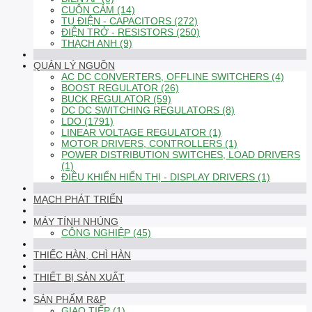
CUỘN CẢM (14)
TỤ ĐIỆN - CAPACITORS (272)
ĐIỆN TRỞ - RESISTORS (250)
THẠCH ANH (9)
QUẢN LÝ NGUỒN
AC DC CONVERTERS, OFFLINE SWITCHERS (4)
BOOST REGULATOR (26)
BUCK REGULATOR (59)
DC DC SWITCHING REGULATORS (8)
LDO (1791)
LINEAR VOLTAGE REGULATOR (1)
MOTOR DRIVERS, CONTROLLERS (1)
POWER DISTRIBUTION SWITCHES, LOAD DRIVERS
(1)
ĐIỀU KHIỂN HIỂN THỊ - DISPLAY DRIVERS (1)
MẠCH PHÁT TRIỂN
MÁY TÍNH NHÚNG
CÔNG NGHIỆP (45)
THIẾC HÀN, CHÌ HÀN
THIẾT BỊ SẢN XUẤT
SẢN PHẨM R&P
GIAO TIẾP (1)