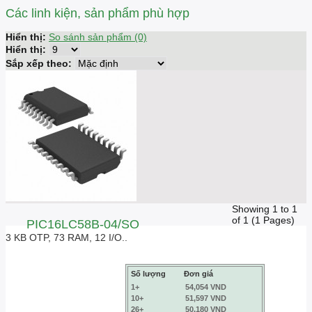
Các linh kiện, sản phẩm phù hợp
Hiển thị:
So sánh sản phẩm (0)
Hiển thị:
Sắp xếp theo:
Showing 1 to 1
of 1 (1 Pages)
PIC16LC58B-04/SO
3 KB OTP, 73 RAM, 12 I/O..
Số lượng
Đơn giá
1+
54,054 VND
10+
51,597 VND
26+
50,180 VND