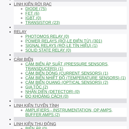
LINH KIỆN RỜI RẠC
DIODE (75)
FET (6)
IGBT (0)
TRANSISTOR (23)
RELAY
PHOTOMOS RELAY (0)
POWER RELAYS (RỜ-LE ĐIỆN TỪ) (301)
SIGNAL RELAYS (RỜ-LE TÍN HIỆU) (1)
SOLID STATE RELAY (0)
CẢM BIẾN
CẢM BIẾN ÁP SUẤT (PRESSURE SENSORS,
TRANSDUCERS) (1)
CẢM BIẾN DÒNG (CURRENT SENSORS) (1)
CẢM BIẾN NHIỆT ĐỘ (TEMPERATURE SENSORS) (1)
CẢM BIẾN QUANG (OPTICAL SENSORS) (2)
GIA TỐC (2)
NHẬN DIỆN (DETECTOR) (0)
ĐO KHOẢNG CÁCH (0)
LINH KIỆN TUYẾN TÍNH
AMPLIFIERS - INSTRUMENTATION, OP AMPS,
BUFFER AMPS (2)
LINH KIỆN THỤ ĐỘNG
BIẾN ÁP (0)