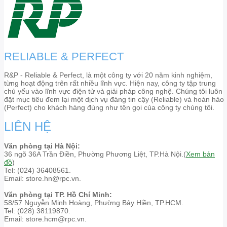
RELIABLE & PERFECT
R&P - Reliable & Perfect, là một công ty với 20 năm kinh nghiệm,
từng hoạt động trên rất nhiều lĩnh vực. Hiện nay, công ty tập trung
chủ yếu vào lĩnh vực điện tử và giải pháp công nghệ. Chúng tôi luôn
đặt mục tiêu đem lại một dịch vụ đáng tin cậy (Reliable) và hoàn hảo
(Perfect) cho khách hàng đúng như tên gọi của công ty chúng tôi.
LIÊN HỆ
Văn phòng tại Hà Nội:
36 ngõ 36A Trần Điền, Phường Phương Liệt, TP.Hà Nội.(
Xem bản
đồ
)
Tel: (024) 36408561.
Email: store.hn@rpc.vn.
Văn phòng tại TP. Hồ Chí Minh:
58/57 Nguyễn Minh Hoàng, Phường Bảy Hiền, TP.HCM.
Tel: (028) 38119870.
Email: store.hcm@rpc.vn.