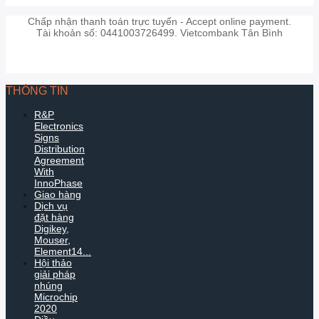
Chấp nhận thanh toán trực tuyến - Accept online payment.
Tài khoản số: 0441003726499. Vietcombank Tân Bình
THÔNG TIN
R&P
Electronics
Signs
Distribution
Agreement
With
InnoPhase
Giao hàng
Dịch vụ
đặt hàng
Digikey,
Mouser,
Element14...
Hội thảo
giải pháp
nhúng
Microchip
2020