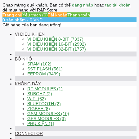
Chào mừng quý khách. Bạn có thể
đăng nhập
hoặc
tạo tài khoản
để mua hàng với R&P Store.
Trang chủ
Yêu thích (0)
Tài khoản
Thanh toán
0 sản phẩm - 0 VND
Giỏ hàng của bạn đang trống!
VI ĐIỀU KHIỂN
VI ĐIỀU KHIỂN 8-BIT (7337)
VI ĐIỀU KHIỂN 16-BIT (2992)
VI ĐIỀU KHIỂN 32-BIT (1757)
BỘ NHỚ
SRAM (102)
SST FLASH (561)
EEPROM (3439)
KHÔNG DÂY
RF MODULES (1)
SUBGHZ (2)
WIFI (62)
BLUETOOTH (2)
ZIGBEE (8)
GSM MODULES (10)
GPS MODULES (3)
PHỤ KIỆN (1)
CONNECTOR