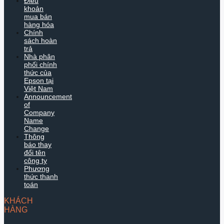
Điều
khoản
mua bán
hàng hóa
Chính
sách hoàn
trả
Nhà phân
phối chính
thức của
Epson tại
Việt Nam
Announcement
of
Company
Name
Change
Thông
báo thay
đổi tên
công ty
Phương
thức thanh
toán
KHÁCH
HÀNG