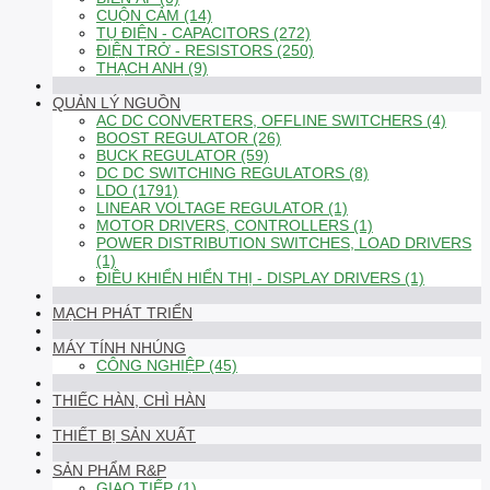
CUỘN CẢM (14)
TỤ ĐIỆN - CAPACITORS (272)
ĐIỆN TRỞ - RESISTORS (250)
THẠCH ANH (9)
QUẢN LÝ NGUỒN
AC DC CONVERTERS, OFFLINE SWITCHERS (4)
BOOST REGULATOR (26)
BUCK REGULATOR (59)
DC DC SWITCHING REGULATORS (8)
LDO (1791)
LINEAR VOLTAGE REGULATOR (1)
MOTOR DRIVERS, CONTROLLERS (1)
POWER DISTRIBUTION SWITCHES, LOAD DRIVERS
(1)
ĐIỀU KHIỂN HIỂN THỊ - DISPLAY DRIVERS (1)
MẠCH PHÁT TRIỂN
MÁY TÍNH NHÚNG
CÔNG NGHIỆP (45)
THIẾC HÀN, CHÌ HÀN
THIẾT BỊ SẢN XUẤT
SẢN PHẨM R&P
GIAO TIẾP (1)