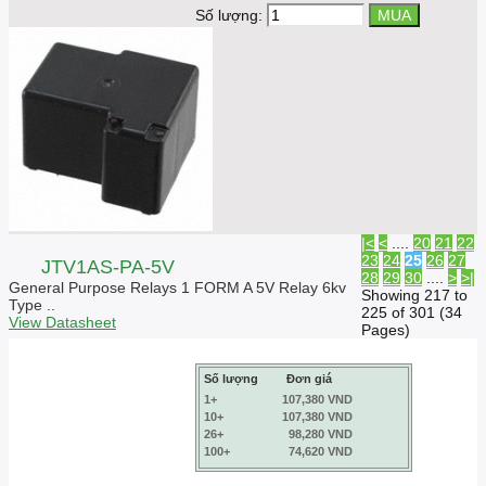
Số lượng:
|<
<
....
20
21
22
23
24
25
26
27
JTV1AS-PA-5V
28
29
30
....
>
>|
General Purpose Relays 1 FORM A 5V Relay 6kv
Showing 217 to
Type ..
225 of 301 (34
View Datasheet
Pages)
Số lượng
Đơn giá
1+
107,380 VND
10+
107,380 VND
26+
98,280 VND
100+
74,620 VND