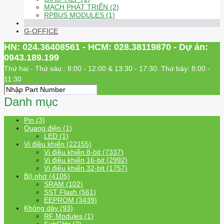
MẠCH PHÁT TRIỂN (2)
RPBUS MODULES (1)
G-OFFICE
HN: 024.36408561 - HCM: 028.38119870 - Dự án:
0943.189.199
Thứ hai - Thứ sáu : 8:00 - 12:00 & 13:30 - 17:30. Thứ bảy: 8:00 -
11:30
Danh mục
Pin (3)
Quang điện (1)
LED (1)
Vi điều khiển (22155)
Vi điều khiển 8-bit (7337)
Vi điều khiển 16-bit (2992)
Vi điều khiển 32-bit (1757)
Bộ nhớ (4105)
SRAM (102)
SST Flash (561)
EEPROM (3439)
Không dây (93)
RF Modules (1)