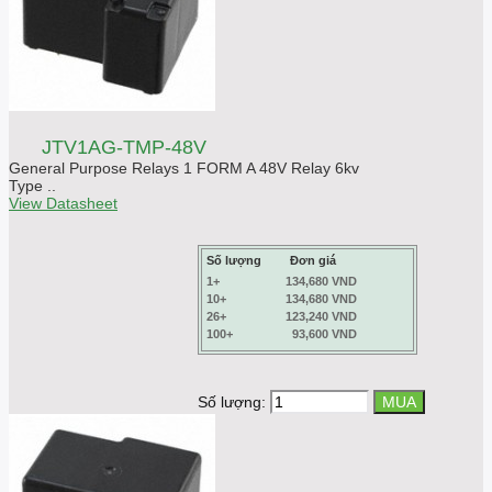
JTV1AG-TMP-48V
General Purpose Relays 1 FORM A 48V Relay 6kv
Type ..
View Datasheet
Số lượng
Đơn giá
1+
134,680 VND
10+
134,680 VND
26+
123,240 VND
100+
93,600 VND
Số lượng: