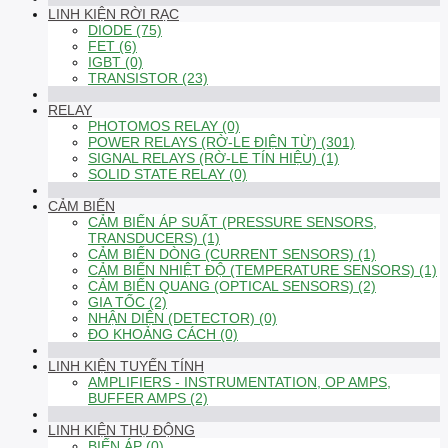
LINH KIỆN RỜI RẠC
DIODE (75)
FET (6)
IGBT (0)
TRANSISTOR (23)
RELAY
PHOTOMOS RELAY (0)
POWER RELAYS (RỜ-LE ĐIỆN TỪ) (301)
SIGNAL RELAYS (RỜ-LE TÍN HIỆU) (1)
SOLID STATE RELAY (0)
CẢM BIẾN
CẢM BIẾN ÁP SUẤT (PRESSURE SENSORS,
TRANSDUCERS) (1)
CẢM BIẾN DÒNG (CURRENT SENSORS) (1)
CẢM BIẾN NHIỆT ĐỘ (TEMPERATURE SENSORS) (1)
CẢM BIẾN QUANG (OPTICAL SENSORS) (2)
GIA TỐC (2)
NHẬN DIỆN (DETECTOR) (0)
ĐO KHOẢNG CÁCH (0)
LINH KIỆN TUYẾN TÍNH
AMPLIFIERS - INSTRUMENTATION, OP AMPS,
BUFFER AMPS (2)
LINH KIỆN THỤ ĐỘNG
BIẾN ÁP (0)