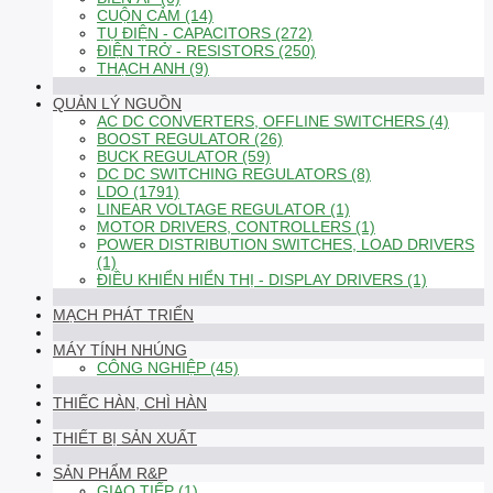
CUỘN CẢM (14)
TỤ ĐIỆN - CAPACITORS (272)
ĐIỆN TRỞ - RESISTORS (250)
THẠCH ANH (9)
QUẢN LÝ NGUỒN
AC DC CONVERTERS, OFFLINE SWITCHERS (4)
BOOST REGULATOR (26)
BUCK REGULATOR (59)
DC DC SWITCHING REGULATORS (8)
LDO (1791)
LINEAR VOLTAGE REGULATOR (1)
MOTOR DRIVERS, CONTROLLERS (1)
POWER DISTRIBUTION SWITCHES, LOAD DRIVERS
(1)
ĐIỀU KHIỂN HIỂN THỊ - DISPLAY DRIVERS (1)
MẠCH PHÁT TRIỂN
MÁY TÍNH NHÚNG
CÔNG NGHIỆP (45)
THIẾC HÀN, CHÌ HÀN
THIẾT BỊ SẢN XUẤT
SẢN PHẨM R&P
GIAO TIẾP (1)