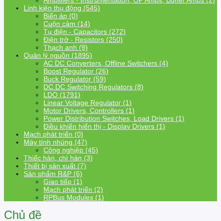
Amplifiers - Instrumentation, OP Amps, Buffer Amps (2)
Linh kiện thụ động (545)
Biến áp (0)
Cuộn cảm (14)
Tụ điện - Capacitors (272)
Điện trở - Resistors (250)
Thạch anh (9)
Quản lý nguồn (1895)
AC DC Converters, Offline Switchers (4)
Boost Regulator (26)
Buck Regulator (59)
DC DC Switching Regulators (8)
LDO (1791)
Linear Voltage Regulator (1)
Motor Drivers, Controllers (1)
Power Distribution Switches, Load Drivers (1)
Điều khiển hiển thị - Display Drivers (1)
Mạch phát triển (0)
Máy tính nhúng (47)
Công nghiệp (45)
Thiếc hàn, chì hàn (3)
Thiết bị sản xuất (7)
Sản phẩm R&P (6)
Giao tiếp (1)
Mạch phát triển (2)
RPBus Modules (1)
Chủ đề