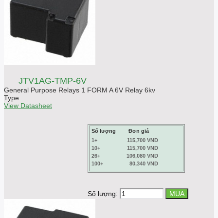
JTV1AG-TMP-6V
General Purpose Relays 1 FORM A 6V Relay 6kv
Type ..
View Datasheet
Số lượng
Đơn giá
1+
115,700 VND
10+
115,700 VND
26+
106,080 VND
100+
80,340 VND
Số lượng: