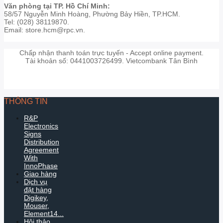
Văn phòng tại TP. Hồ Chí Minh:
58/57 Nguyễn Minh Hoàng, Phường Bảy Hiền, TP.HCM.
Tel: (028) 38119870.
Email: store.hcm@rpc.vn.
Chấp nhận thanh toán trực tuyến - Accept online payment.
Tài khoản số: 0441003726499. Vietcombank Tân Bình
THÔNG TIN
R&P
Electronics
Signs
Distribution
Agreement
With
InnoPhase
Giao hàng
Dịch vụ
đặt hàng
Digikey,
Mouser,
Element14...
Hội thảo