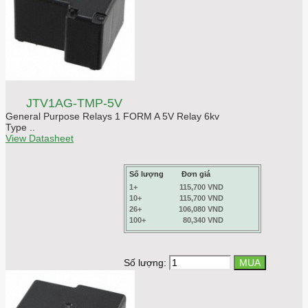
JTV1AG-TMP-5V
General Purpose Relays 1 FORM A 5V Relay 6kv
Type ..
View Datasheet
Số lượng
Đơn giá
1+
115,700 VND
10+
115,700 VND
26+
106,080 VND
100+
80,340 VND
Số lượng: