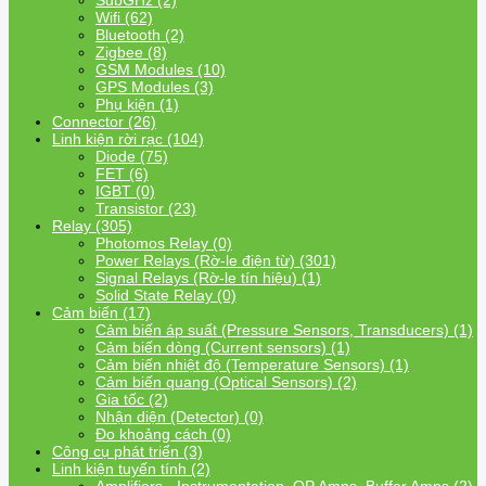
SubGHz (2)
Wifi (62)
Bluetooth (2)
Zigbee (8)
GSM Modules (10)
GPS Modules (3)
Phụ kiện (1)
Connector (26)
Linh kiện rời rạc (104)
Diode (75)
FET (6)
IGBT (0)
Transistor (23)
Relay (305)
Photomos Relay (0)
Power Relays (Rờ-le điện từ) (301)
Signal Relays (Rờ-le tín hiệu) (1)
Solid State Relay (0)
Cảm biến (17)
Cảm biến áp suất (Pressure Sensors, Transducers) (1)
Cảm biến dòng (Current sensors) (1)
Cảm biến nhiệt độ (Temperature Sensors) (1)
Cảm biến quang (Optical Sensors) (2)
Gia tốc (2)
Nhận diện (Detector) (0)
Đo khoảng cách (0)
Công cụ phát triển (3)
Linh kiện tuyến tính (2)