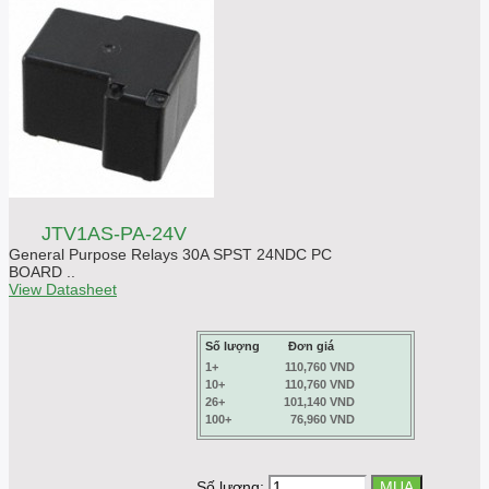
JTV1AS-PA-24V
General Purpose Relays 30A SPST 24NDC PC
BOARD ..
View Datasheet
Số lượng
Đơn giá
1+
110,760 VND
10+
110,760 VND
26+
101,140 VND
100+
76,960 VND
Số lượng: