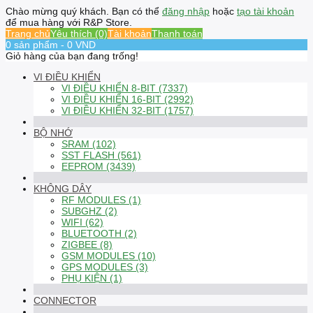
Chào mừng quý khách. Bạn có thể
đăng nhập
hoặc
tạo tài khoản
để mua hàng với R&P Store.
Trang chủ
Yêu thích (0)
Tài khoản
Thanh toán
0 sản phẩm - 0 VND
Giỏ hàng của bạn đang trống!
VI ĐIỀU KHIỂN
VI ĐIỀU KHIỂN 8-BIT (7337)
VI ĐIỀU KHIỂN 16-BIT (2992)
VI ĐIỀU KHIỂN 32-BIT (1757)
BỘ NHỚ
SRAM (102)
SST FLASH (561)
EEPROM (3439)
KHÔNG DÂY
RF MODULES (1)
SUBGHZ (2)
WIFI (62)
BLUETOOTH (2)
ZIGBEE (8)
GSM MODULES (10)
GPS MODULES (3)
PHỤ KIỆN (1)
CONNECTOR