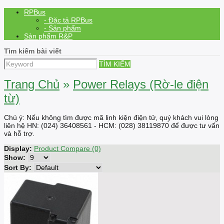
RPBus
- Đặc tả RPBus
- Sản phẩm
Sản phẩm R&P
Tìm kiếm bài viết
TÌM KIẾM
Trang Chủ
»
Power Relays (Rờ-le điện
từ)
Chú ý: Nếu không tìm được mã linh kiện điện tử, quý khách vui lòng
liên hệ HN: (024) 36408561 - HCM: (028) 38119870 để được tư vấn
và hỗ trợ.
Display:
Product Compare (0)
Show:
Sort By: