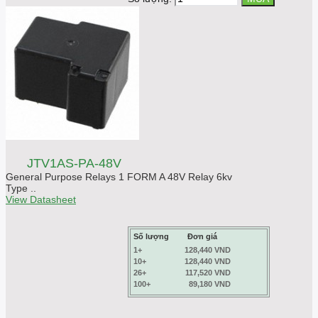
JTV1AS-PA-48V
General Purpose Relays 1 FORM A 48V Relay 6kv
Type ..
View Datasheet
Số lượng
Đơn giá
1+
128,440 VND
10+
128,440 VND
26+
117,520 VND
100+
89,180 VND