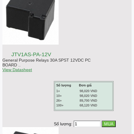
JTV1AS-PA-12V
General Purpose Relays 30A SPST 12VDC PC
BOARD ..
View Datasheet
Số lượng
Đơn giá
1+
98,020 VND
10+
98,020 VND
26+
89,700 VND
100+
68,120 VND
Số lượng: