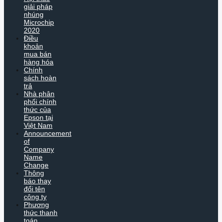
giải pháp
nhúng
Microchip
2020
Điều
khoản
mua bán
hàng hóa
Chính
sách hoàn
trả
Nhà phân
phối chính
thức của
Epson tại
Việt Nam
Announcement
of
Company
Name
Change
Thông
báo thay
đổi tên
công ty
Phương
thức thanh
toán