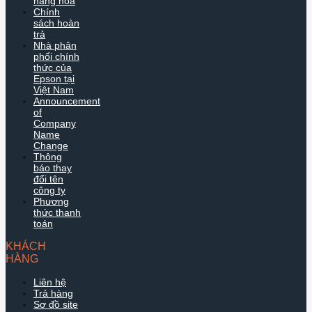
hàng hóa
Chính
sách hoàn
trả
Nhà phân
phối chính
thức của
Epson tại
Việt Nam
Announcement
of
Company
Name
Change
Thông
báo thay
đổi tên
công ty
Phương
thức thanh
toán
KHÁCH
HÀNG
Liên hệ
Trả hàng
Sơ đồ site