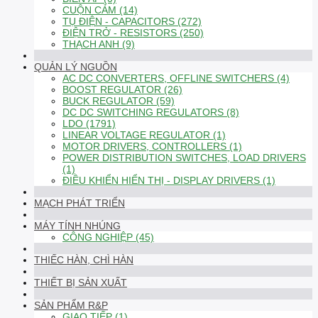
CUỘN CẢM (14)
TỤ ĐIỆN - CAPACITORS (272)
ĐIỆN TRỞ - RESISTORS (250)
THẠCH ANH (9)
QUẢN LÝ NGUỒN
AC DC CONVERTERS, OFFLINE SWITCHERS (4)
BOOST REGULATOR (26)
BUCK REGULATOR (59)
DC DC SWITCHING REGULATORS (8)
LDO (1791)
LINEAR VOLTAGE REGULATOR (1)
MOTOR DRIVERS, CONTROLLERS (1)
POWER DISTRIBUTION SWITCHES, LOAD DRIVERS
(1)
ĐIỀU KHIỂN HIỂN THỊ - DISPLAY DRIVERS (1)
MẠCH PHÁT TRIỂN
MÁY TÍNH NHÚNG
CÔNG NGHIỆP (45)
THIẾC HÀN, CHÌ HÀN
THIẾT BỊ SẢN XUẤT
SẢN PHẨM R&P
GIAO TIẾP (1)