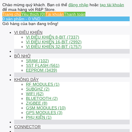
Chào mừng quý khách. Bạn có thể
đăng nhập
hoặc
tạo tài khoản
để mua hàng với R&P Store.
Trang chủ
Yêu thích (0)
Tài khoản
Thanh toán
0 sản phẩm - 0 VND
Giỏ hàng của bạn đang trống!
VI ĐIỀU KHIỂN
VI ĐIỀU KHIỂN 8-BIT (7337)
VI ĐIỀU KHIỂN 16-BIT (2992)
VI ĐIỀU KHIỂN 32-BIT (1757)
BỘ NHỚ
SRAM (102)
SST FLASH (561)
EEPROM (3439)
KHÔNG DÂY
RF MODULES (1)
SUBGHZ (2)
WIFI (62)
BLUETOOTH (2)
ZIGBEE (8)
GSM MODULES (10)
GPS MODULES (3)
PHỤ KIỆN (1)
CONNECTOR