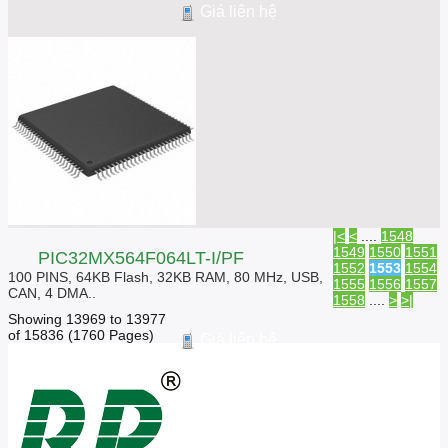
Giá liên hệ
|<
<
....
1548
1549
1550
1551
PIC32MX564F064LT-I/PF
1552
1553
1554
100 PINS, 64KB Flash, 32KB RAM, 80 MHz, USB,
1555
1556
1557
CAN, 4 DMA..
1558
....
>
>|
Showing 13969 to 13977
of 15836 (1760 Pages)
Giá liên hệ