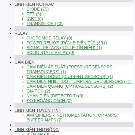
LINH KIỆN RỜI RẠC
DIODE (75)
FET (6)
IGBT (0)
TRANSISTOR (23)
RELAY
PHOTOMOS RELAY (0)
POWER RELAYS (RỜ-LE ĐIỆN TỪ) (301)
SIGNAL RELAYS (RỜ-LE TÍN HIỆU) (1)
SOLID STATE RELAY (0)
CẢM BIẾN
CẢM BIẾN ÁP SUẤT (PRESSURE SENSORS,
TRANSDUCERS) (1)
CẢM BIẾN DÒNG (CURRENT SENSORS) (1)
CẢM BIẾN NHIỆT ĐỘ (TEMPERATURE SENSORS) (1)
CẢM BIẾN QUANG (OPTICAL SENSORS) (2)
GIA TỐC (2)
NHẬN DIỆN (DETECTOR) (0)
ĐO KHOẢNG CÁCH (0)
LINH KIỆN TUYẾN TÍNH
AMPLIFIERS - INSTRUMENTATION, OP AMPS,
BUFFER AMPS (2)
LINH KIỆN THỤ ĐỘNG
BIẾN ÁP (0)