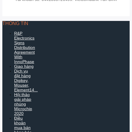
THÔNG TIN
R&P
Electronics
Signs
Distribution
Agreement
With
InnoPhase
Giao hàng
Dịch vụ
đặt hàng
Digikey,
Mouser,
Element14...
Hội thảo
giải pháp
nhúng
Microchip
2020
Điều
khoản
mua bán