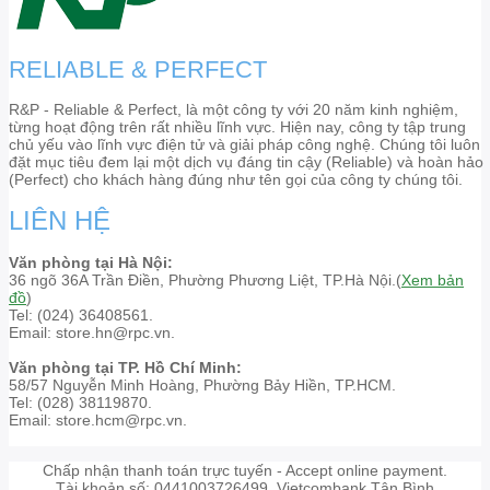
RELIABLE & PERFECT
R&P - Reliable & Perfect, là một công ty với 20 năm kinh nghiệm,
từng hoạt động trên rất nhiều lĩnh vực. Hiện nay, công ty tập trung
chủ yếu vào lĩnh vực điện tử và giải pháp công nghệ. Chúng tôi luôn
đặt mục tiêu đem lại một dịch vụ đáng tin cậy (Reliable) và hoàn hảo
(Perfect) cho khách hàng đúng như tên gọi của công ty chúng tôi.
LIÊN HỆ
Văn phòng tại Hà Nội:
36 ngõ 36A Trần Điền, Phường Phương Liệt, TP.Hà Nội.(
Xem bản
đồ
)
Tel: (024) 36408561.
Email: store.hn@rpc.vn.
Văn phòng tại TP. Hồ Chí Minh:
58/57 Nguyễn Minh Hoàng, Phường Bảy Hiền, TP.HCM.
Tel: (028) 38119870.
Email: store.hcm@rpc.vn.
Chấp nhận thanh toán trực tuyến - Accept online payment.
Tài khoản số: 0441003726499. Vietcombank Tân Bình