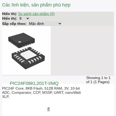
Các linh kiện, sản phẩm phù hợp
Hiển thị:
So sánh sản phẩm (0)
Hiển thị:
Sắp xếp theo:
Showing 1 to 1
of 1 (1 Pages)
PIC24F08KL201T-I/MQ
PIC24F Core, 8KB Flash, 512B RAM, 3V, 10-bit
ADC, Comparator, CCP, MSSP, UART, nanoWatt
XLP..
Giá liên hệ