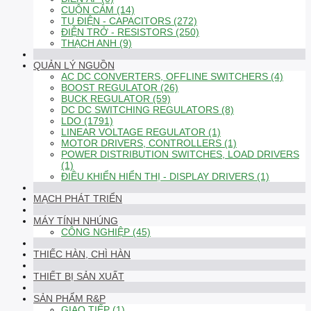
CUỘN CẢM (14)
TỤ ĐIỆN - CAPACITORS (272)
ĐIỆN TRỞ - RESISTORS (250)
THẠCH ANH (9)
QUẢN LÝ NGUỒN
AC DC CONVERTERS, OFFLINE SWITCHERS (4)
BOOST REGULATOR (26)
BUCK REGULATOR (59)
DC DC SWITCHING REGULATORS (8)
LDO (1791)
LINEAR VOLTAGE REGULATOR (1)
MOTOR DRIVERS, CONTROLLERS (1)
POWER DISTRIBUTION SWITCHES, LOAD DRIVERS
(1)
ĐIỀU KHIỂN HIỂN THỊ - DISPLAY DRIVERS (1)
MẠCH PHÁT TRIỂN
MÁY TÍNH NHÚNG
CÔNG NGHIỆP (45)
THIẾC HÀN, CHÌ HÀN
THIẾT BỊ SẢN XUẤT
SẢN PHẨM R&P
GIAO TIẾP (1)