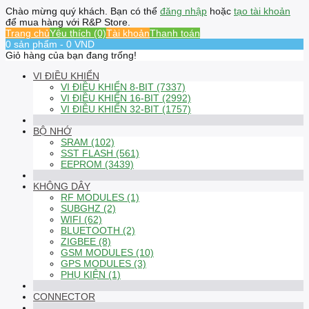
Chào mừng quý khách. Bạn có thể
đăng nhập
hoặc
tạo tài khoản
để mua hàng với R&P Store.
Trang chủ
Yêu thích (0)
Tài khoản
Thanh toán
0 sản phẩm - 0 VND
Giỏ hàng của bạn đang trống!
VI ĐIỀU KHIỂN
VI ĐIỀU KHIỂN 8-BIT (7337)
VI ĐIỀU KHIỂN 16-BIT (2992)
VI ĐIỀU KHIỂN 32-BIT (1757)
BỘ NHỚ
SRAM (102)
SST FLASH (561)
EEPROM (3439)
KHÔNG DÂY
RF MODULES (1)
SUBGHZ (2)
WIFI (62)
BLUETOOTH (2)
ZIGBEE (8)
GSM MODULES (10)
GPS MODULES (3)
PHỤ KIỆN (1)
CONNECTOR