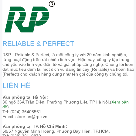
RELIABLE & PERFECT
R&P - Reliable & Perfect, là một công ty với 20 năm kinh nghiệm,
từng hoạt động trên rất nhiều lĩnh vực. Hiện nay, công ty tập trung
chủ yếu vào lĩnh vực điện tử và giải pháp công nghệ. Chúng tôi luôn
đặt mục tiêu đem lại một dịch vụ đáng tin cậy (Reliable) và hoàn hảo
(Perfect) cho khách hàng đúng như tên gọi của công ty chúng tôi.
LIÊN HỆ
Văn phòng tại Hà Nội:
36 ngõ 36A Trần Điền, Phường Phương Liệt, TP.Hà Nội.(
Xem bản
đồ
)
Tel: (024) 36408561.
Email: store.hn@rpc.vn.
Văn phòng tại TP. Hồ Chí Minh:
58/57 Nguyễn Minh Hoàng, Phường Bảy Hiền, TP.HCM.
Tel: (028) 38119870.