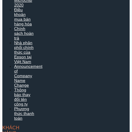
Microchip
2020
Điều
khoản
mua bán
hàng hóa
Chính
sách hoàn
trả
Nhà phân
phối chính
thức của
Epson tại
Việt Nam
Announcement
of
Company
Name
Change
Thông
báo thay
đổi tên
công ty
Phương
thức thanh
toán
KHÁCH