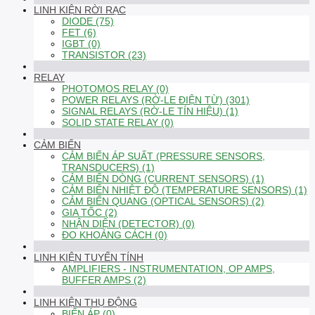
LINH KIỆN RỜI RẠC
DIODE (75)
FET (6)
IGBT (0)
TRANSISTOR (23)
RELAY
PHOTOMOS RELAY (0)
POWER RELAYS (RỜ-LE ĐIỆN TỪ) (301)
SIGNAL RELAYS (RỜ-LE TÍN HIỆU) (1)
SOLID STATE RELAY (0)
CẢM BIẾN
CẢM BIẾN ÁP SUẤT (PRESSURE SENSORS,
TRANSDUCERS) (1)
CẢM BIẾN DÒNG (CURRENT SENSORS) (1)
CẢM BIẾN NHIỆT ĐỘ (TEMPERATURE SENSORS) (1)
CẢM BIẾN QUANG (OPTICAL SENSORS) (2)
GIA TỐC (2)
NHẬN DIỆN (DETECTOR) (0)
ĐO KHOẢNG CÁCH (0)
LINH KIỆN TUYẾN TÍNH
AMPLIFIERS - INSTRUMENTATION, OP AMPS,
BUFFER AMPS (2)
LINH KIỆN THỤ ĐỘNG
BIẾN ÁP (0)