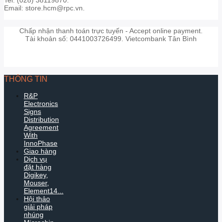
Email: store.hcm@rpc.vn.
Chấp nhận thanh toán trực tuyến - Accept online payment.
Tài khoản số: 0441003726499. Vietcombank Tân Bình
THÔNG TIN
R&P
Electronics
Signs
Distribution
Agreement
With
InnoPhase
Giao hàng
Dịch vụ
đặt hàng
Digikey,
Mouser,
Element14...
Hội thảo
giải pháp
nhúng