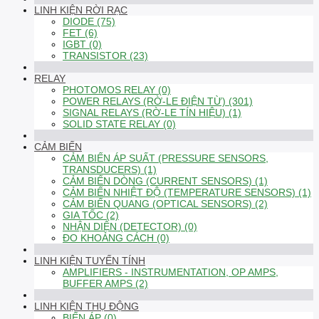
LINH KIỆN RỜI RẠC
DIODE (75)
FET (6)
IGBT (0)
TRANSISTOR (23)
RELAY
PHOTOMOS RELAY (0)
POWER RELAYS (RỜ-LE ĐIỆN TỪ) (301)
SIGNAL RELAYS (RỜ-LE TÍN HIỆU) (1)
SOLID STATE RELAY (0)
CẢM BIẾN
CẢM BIẾN ÁP SUẤT (PRESSURE SENSORS,
TRANSDUCERS) (1)
CẢM BIẾN DÒNG (CURRENT SENSORS) (1)
CẢM BIẾN NHIỆT ĐỘ (TEMPERATURE SENSORS) (1)
CẢM BIẾN QUANG (OPTICAL SENSORS) (2)
GIA TỐC (2)
NHẬN DIỆN (DETECTOR) (0)
ĐO KHOẢNG CÁCH (0)
LINH KIỆN TUYẾN TÍNH
AMPLIFIERS - INSTRUMENTATION, OP AMPS,
BUFFER AMPS (2)
LINH KIỆN THỤ ĐỘNG
BIẾN ÁP (0)