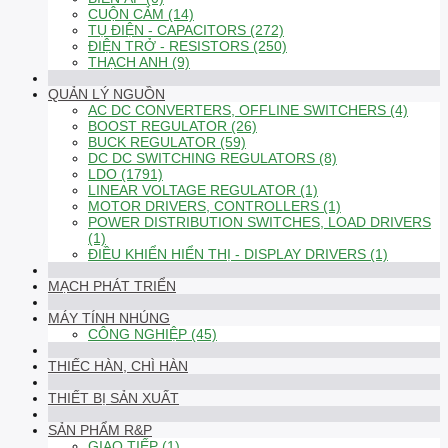
CUỘN CẢM (14)
TỤ ĐIỆN - CAPACITORS (272)
ĐIỆN TRỞ - RESISTORS (250)
THẠCH ANH (9)
QUẢN LÝ NGUỒN
AC DC CONVERTERS, OFFLINE SWITCHERS (4)
BOOST REGULATOR (26)
BUCK REGULATOR (59)
DC DC SWITCHING REGULATORS (8)
LDO (1791)
LINEAR VOLTAGE REGULATOR (1)
MOTOR DRIVERS, CONTROLLERS (1)
POWER DISTRIBUTION SWITCHES, LOAD DRIVERS
(1)
ĐIỀU KHIỂN HIỂN THỊ - DISPLAY DRIVERS (1)
MẠCH PHÁT TRIỂN
MÁY TÍNH NHÚNG
CÔNG NGHIỆP (45)
THIẾC HÀN, CHÌ HÀN
THIẾT BỊ SẢN XUẤT
SẢN PHẨM R&P
GIAO TIẾP (1)