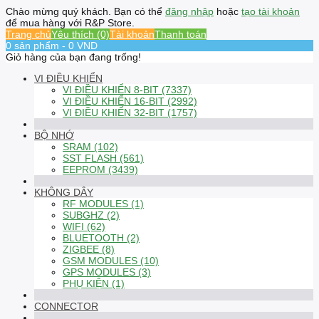
Chào mừng quý khách. Bạn có thể
đăng nhập
hoặc
tạo tài khoản
để mua hàng với R&P Store.
Trang chủ
Yêu thích (0)
Tài khoản
Thanh toán
0 sản phẩm - 0 VND
Giỏ hàng của bạn đang trống!
VI ĐIỀU KHIỂN
VI ĐIỀU KHIỂN 8-BIT (7337)
VI ĐIỀU KHIỂN 16-BIT (2992)
VI ĐIỀU KHIỂN 32-BIT (1757)
BỘ NHỚ
SRAM (102)
SST FLASH (561)
EEPROM (3439)
KHÔNG DÂY
RF MODULES (1)
SUBGHZ (2)
WIFI (62)
BLUETOOTH (2)
ZIGBEE (8)
GSM MODULES (10)
GPS MODULES (3)
PHỤ KIỆN (1)
CONNECTOR