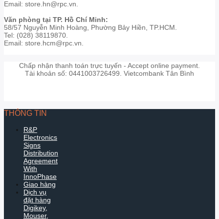
Email: store.hn@rpc.vn.
Văn phòng tại TP. Hồ Chí Minh:
58/57 Nguyễn Minh Hoàng, Phường Bảy Hiền, TP.HCM.
Tel: (028) 38119870.
Email: store.hcm@rpc.vn.
Chấp nhận thanh toán trực tuyến - Accept online payment.
Tài khoản số: 0441003726499. Vietcombank Tân Bình
THÔNG TIN
R&P
Electronics
Signs
Distribution
Agreement
With
InnoPhase
Giao hàng
Dịch vụ
đặt hàng
Digikey,
Mouser,