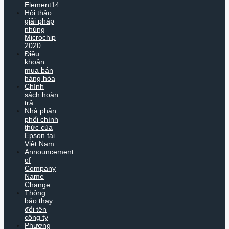
Element14...
Hội thảo
giải pháp
nhúng
Microchip
2020
Điều
khoản
mua bán
hàng hóa
Chính
sách hoàn
trả
Nhà phân
phối chính
thức của
Epson tại
Việt Nam
Announcement
of
Company
Name
Change
Thông
báo thay
đổi tên
công ty
Phương