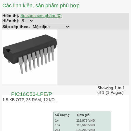
Các linh kiện, sản phẩm phù hợp
Hiển thị:
So sánh sản phẩm (0)
Hiển thị:
Sắp xếp theo:
Showing 1 to 1
of 1 (1 Pages)
PIC16C56-LPE/P
1.5 KB OTP, 25 RAM, 12 I/O..
Số lượng
Đơn giá
1+
118,976 VND
10+
113,568 VND
26+
109,200 VND