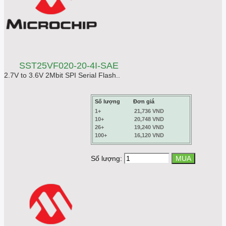
SST25VF020-20-4I-SAE
2.7V to 3.6V 2Mbit SPI Serial Flash..
Số lượng
Đơn giá
1+
21,736 VND
10+
20,748 VND
26+
19,240 VND
100+
16,120 VND
Số lượng: