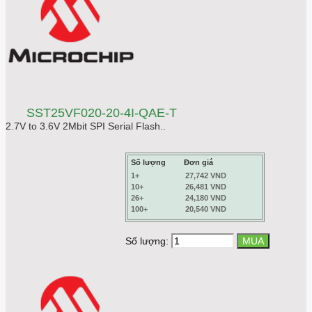
SST25VF020-20-4I-QAE-T
2.7V to 3.6V 2Mbit SPI Serial Flash..
Số lượng
Đơn giá
1+
27,742 VND
10+
26,481 VND
26+
24,180 VND
100+
20,540 VND
Số lượng: