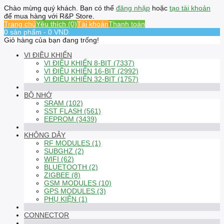
Chào mừng quý khách. Bạn có thể
đăng nhập
hoặc
tạo tài khoản
để mua hàng với R&P Store.
Trang chủ
Yêu thích (0)
Tài khoản
Thanh toán
0 sản phẩm - 0 VND
Giỏ hàng của bạn đang trống!
VI ĐIỀU KHIỂN
VI ĐIỀU KHIỂN 8-BIT (7337)
VI ĐIỀU KHIỂN 16-BIT (2992)
VI ĐIỀU KHIỂN 32-BIT (1757)
BỘ NHỚ
SRAM (102)
SST FLASH (561)
EEPROM (3439)
KHÔNG DÂY
RF MODULES (1)
SUBGHZ (2)
WIFI (62)
BLUETOOTH (2)
ZIGBEE (8)
GSM MODULES (10)
GPS MODULES (3)
PHỤ KIỆN (1)
CONNECTOR