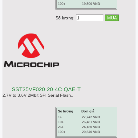
100+
19,500 VND
Số lượng:
SST25VF020-20-4C-QAE-T
2.7V to 3.6V 2Mbit SPI Serial Flash..
Số lượng
Đơn giá
1+
27,742 VND
10+
26,481 VND
26+
24,180 VND
100+
20,540 VND