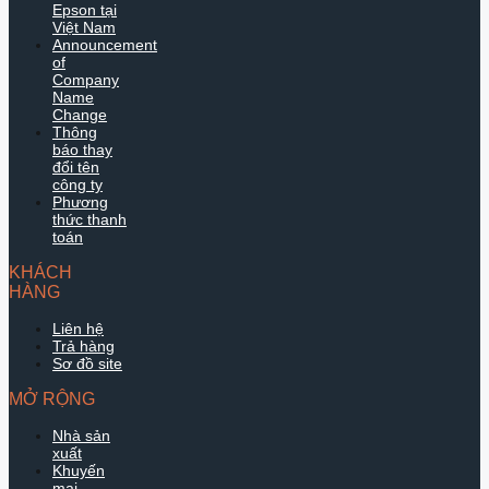
Epson tại
Việt Nam
Announcement
of
Company
Name
Change
Thông
báo thay
đổi tên
công ty
Phương
thức thanh
toán
KHÁCH
HÀNG
Liên hệ
Trả hàng
Sơ đồ site
MỞ RỘNG
Nhà sản
xuất
Khuyến
mại