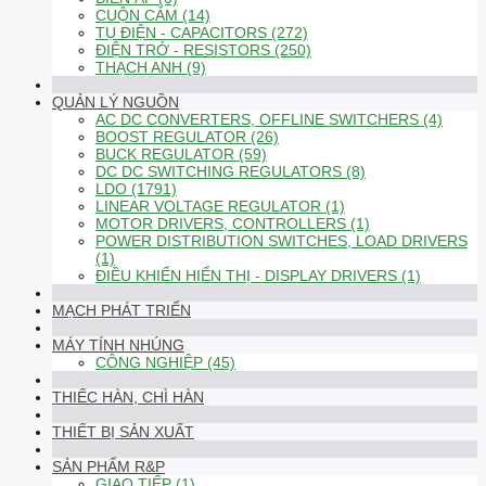
CUỘN CẢM (14)
TỤ ĐIỆN - CAPACITORS (272)
ĐIỆN TRỞ - RESISTORS (250)
THẠCH ANH (9)
QUẢN LÝ NGUỒN
AC DC CONVERTERS, OFFLINE SWITCHERS (4)
BOOST REGULATOR (26)
BUCK REGULATOR (59)
DC DC SWITCHING REGULATORS (8)
LDO (1791)
LINEAR VOLTAGE REGULATOR (1)
MOTOR DRIVERS, CONTROLLERS (1)
POWER DISTRIBUTION SWITCHES, LOAD DRIVERS
(1)
ĐIỀU KHIỂN HIỂN THỊ - DISPLAY DRIVERS (1)
MẠCH PHÁT TRIỂN
MÁY TÍNH NHÚNG
CÔNG NGHIỆP (45)
THIẾC HÀN, CHÌ HÀN
THIẾT BỊ SẢN XUẤT
SẢN PHẨM R&P
GIAO TIẾP (1)