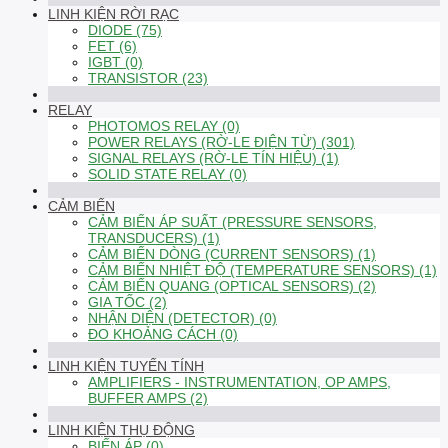
LINH KIỆN RỜI RẠC
DIODE (75)
FET (6)
IGBT (0)
TRANSISTOR (23)
RELAY
PHOTOMOS RELAY (0)
POWER RELAYS (RỜ-LE ĐIỆN TỪ) (301)
SIGNAL RELAYS (RỜ-LE TÍN HIỆU) (1)
SOLID STATE RELAY (0)
CẢM BIẾN
CẢM BIẾN ÁP SUẤT (PRESSURE SENSORS,
TRANSDUCERS) (1)
CẢM BIẾN DÒNG (CURRENT SENSORS) (1)
CẢM BIẾN NHIỆT ĐỘ (TEMPERATURE SENSORS) (1)
CẢM BIẾN QUANG (OPTICAL SENSORS) (2)
GIA TỐC (2)
NHẬN DIỆN (DETECTOR) (0)
ĐO KHOẢNG CÁCH (0)
LINH KIỆN TUYẾN TÍNH
AMPLIFIERS - INSTRUMENTATION, OP AMPS,
BUFFER AMPS (2)
LINH KIỆN THỤ ĐỘNG
BIẾN ÁP (0)