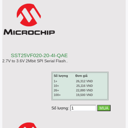
SST25VF020-20-4I-QAE
2.7V to 3.6V 2Mbit SPI Serial Flash..
Số lượng
Đơn giá
1+
26,312 VND
10+
25,116 VND
26+
22,880 VND
100+
19,500 VND
Số lượng: