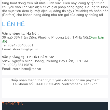
từng hoạt động trên rất nhiều lĩnh vực. Hiện nay, công ty tập trung
chủ yếu vào lĩnh vực điện tử và giải pháp công nghệ. Chúng tôi luôn
đặt mục tiêu đem lại một dịch vụ đáng tin cậy (Reliable) và hoàn hảo
(Perfect) cho khách hàng đúng như tên gọi của công ty chúng tôi.
LIÊN HỆ
Văn phòng tại Hà Nội:
36 ngõ 36A Trần Điền, Phường Phương Liệt, TP.Hà Nội.(
Xem bản
đồ
)
Tel: (024) 36408561.
Email: store.hn@rpc.vn.
Văn phòng tại TP. Hồ Chí Minh:
58/57 Nguyễn Minh Hoàng, Phường Bảy Hiền, TP.HCM.
Tel: (028) 38119870.
Email: store.hcm@rpc.vn.
Chấp nhận thanh toán trực tuyến - Accept online payment.
Tài khoản số: 0441003726499. Vietcombank Tân Bình
THÔNG TIN