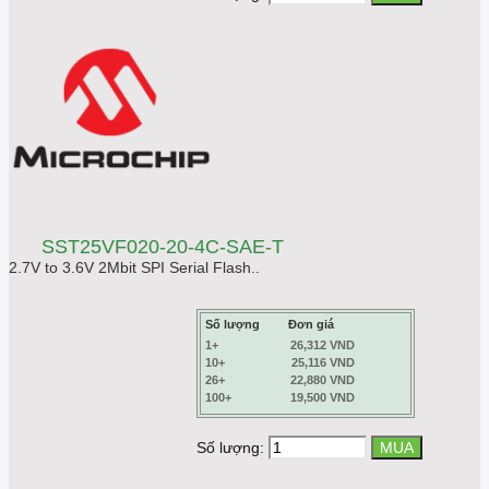
SST25VF020-20-4C-SAE-T
2.7V to 3.6V 2Mbit SPI Serial Flash..
Số lượng
Đơn giá
1+
26,312 VND
10+
25,116 VND
26+
22,880 VND
100+
19,500 VND
Số lượng: