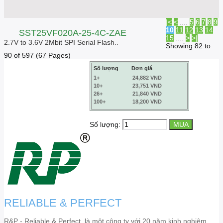
|<
<
....
5
6
7
8
9
10
11
12
13
14
SST25VF020A-25-4C-ZAE
15
....
>
>|
2.7V to 3.6V 2Mbit SPI Serial Flash..
Showing 82 to
90 of 597 (67 Pages)
Số lượng
Đơn giá
1+
24,882 VND
10+
23,751 VND
26+
21,840 VND
100+
18,200 VND
Số lượng:
RELIABLE & PERFECT
R&P - Reliable & Perfect, là một công ty với 20 năm kinh nghiệm,