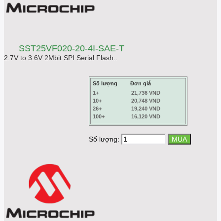
SST25VF020-20-4I-SAE-T
2.7V to 3.6V 2Mbit SPI Serial Flash..
Số lượng
Đơn giá
1+
21,736 VND
10+
20,748 VND
26+
19,240 VND
100+
16,120 VND
Số lượng: