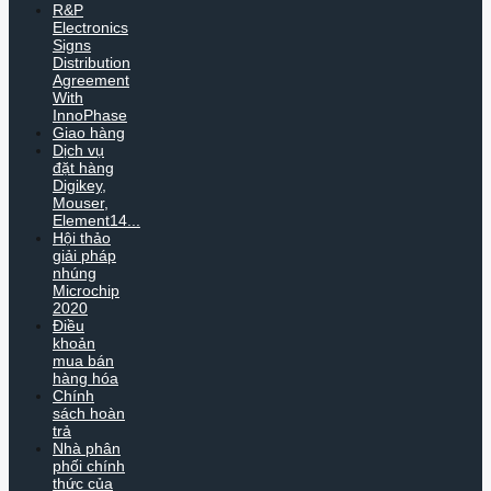
R&P
Electronics
Signs
Distribution
Agreement
With
InnoPhase
Giao hàng
Dịch vụ
đặt hàng
Digikey,
Mouser,
Element14...
Hội thảo
giải pháp
nhúng
Microchip
2020
Điều
khoản
mua bán
hàng hóa
Chính
sách hoàn
trả
Nhà phân
phối chính
thức của