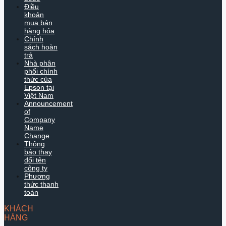
Điều
khoản
mua bán
hàng hóa
Chính
sách hoàn
trả
Nhà phân
phối chính
thức của
Epson tại
Việt Nam
Announcement
of
Company
Name
Change
Thông
báo thay
đổi tên
công ty
Phương
thức thanh
toán
KHÁCH
HÀNG