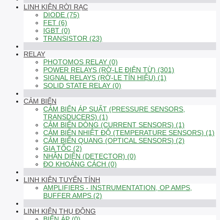
LINH KIỆN RỜI RẠC
DIODE (75)
FET (6)
IGBT (0)
TRANSISTOR (23)
RELAY
PHOTOMOS RELAY (0)
POWER RELAYS (RỜ-LE ĐIỆN TỪ) (301)
SIGNAL RELAYS (RỜ-LE TÍN HIỆU) (1)
SOLID STATE RELAY (0)
CẢM BIẾN
CẢM BIẾN ÁP SUẤT (PRESSURE SENSORS,
TRANSDUCERS) (1)
CẢM BIẾN DÒNG (CURRENT SENSORS) (1)
CẢM BIẾN NHIỆT ĐỘ (TEMPERATURE SENSORS) (1)
CẢM BIẾN QUANG (OPTICAL SENSORS) (2)
GIA TỐC (2)
NHẬN DIỆN (DETECTOR) (0)
ĐO KHOẢNG CÁCH (0)
LINH KIỆN TUYẾN TÍNH
AMPLIFIERS - INSTRUMENTATION, OP AMPS,
BUFFER AMPS (2)
LINH KIỆN THỤ ĐỘNG
BIẾN ÁP (0)