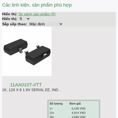
Các linh kiện, sản phẩm phù hợp
Hiển thị:
So sánh sản phẩm (0)
Hiển thị:
Sắp xếp theo:
11AA010T-I/TT
1K, 128 X 8 1.8V SERIAL EE, IND ..
Số lượng
Đơn giá
1+
5,148 VND
10+
4,914 VND
26+
4,680 VND