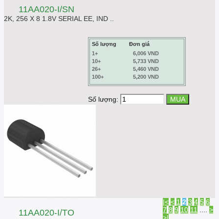
11AA020-I/SN
2K, 256 X 8 1.8V SERIAL EE, IND ..
Số lượng
Đơn giá
1+
6,006 VND
10+
5,733 VND
26+
5,460 VND
100+
5,200 VND
Số lượng:
|<
<
1
2
3
4
5
6
7
8
9
10
11
....
>
11AA020-I/TO
>|