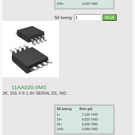
100+
4,420 VND
Số lượng:
11AA020-I/MS
2K, 256 X 8 1.8V SERIAL EE, IND ..
Số lượng
Đơn giá
1+
7,150 VND
10+
6,825 VND
26+
6,500 VND
100+
5,980 VND