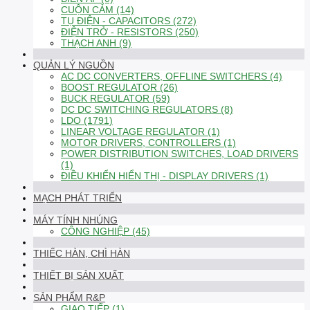
CUỘN CẢM (14)
TỤ ĐIỆN - CAPACITORS (272)
ĐIỆN TRỞ - RESISTORS (250)
THẠCH ANH (9)
QUẢN LÝ NGUỒN
AC DC CONVERTERS, OFFLINE SWITCHERS (4)
BOOST REGULATOR (26)
BUCK REGULATOR (59)
DC DC SWITCHING REGULATORS (8)
LDO (1791)
LINEAR VOLTAGE REGULATOR (1)
MOTOR DRIVERS, CONTROLLERS (1)
POWER DISTRIBUTION SWITCHES, LOAD DRIVERS
(1)
ĐIỀU KHIỂN HIỂN THỊ - DISPLAY DRIVERS (1)
MẠCH PHÁT TRIỂN
MÁY TÍNH NHÚNG
CÔNG NGHIỆP (45)
THIẾC HÀN, CHÌ HÀN
THIẾT BỊ SẢN XUẤT
SẢN PHẨM R&P
GIAO TIẾP (1)