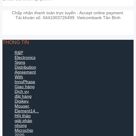
Chấp nhận thanh toán trực tuyến - Accept online payment.
Tài khoản số: 0441003726499. Vietcombank Tân Bình
THÔNG TIN
R&P
Electronics
Signs
Distribution
Agreement
With
InnoPhase
Giao hàng
Dịch vụ
đặt hàng
Digikey,
Mouser,
Element14...
Hội thảo
giải pháp
nhúng
Microchip
2020