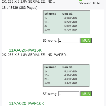
2K, 256 X 8 1.8V SERIAL EE, IND ..
Showing 10 to
18 of 3439 (383 Pages)
Số lượng
Đơn giá
1+
6,578 VND
10+
6,279 VND
26+
5,980 VND
100+
5,720 VND
Số lượng:
11AA020-I/W16K
2K, 256 X 8 1.8V SERIAL EE, IND, WAFER..
Số lượng
Đơn giá
1+
5,148 VND
10+
4,914 VND
26+
4,680 VND
100+
4,420 VND
Số lượng:
11AA020-I/WF16K