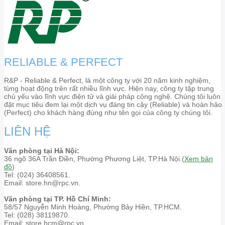
RELIABLE & PERFECT
R&P - Reliable & Perfect, là một công ty với 20 năm kinh nghiệm,
từng hoạt động trên rất nhiều lĩnh vực. Hiện nay, công ty tập trung
chủ yếu vào lĩnh vực điện tử và giải pháp công nghệ. Chúng tôi luôn
đặt mục tiêu đem lại một dịch vụ đáng tin cậy (Reliable) và hoàn hảo
(Perfect) cho khách hàng đúng như tên gọi của công ty chúng tôi.
LIÊN HỆ
Văn phòng tại Hà Nội:
36 ngõ 36A Trần Điền, Phường Phương Liệt, TP.Hà Nội.(
Xem bản
đồ
)
Tel: (024) 36408561.
Email: store.hn@rpc.vn.
Văn phòng tại TP. Hồ Chí Minh:
58/57 Nguyễn Minh Hoàng, Phường Bảy Hiền, TP.HCM.
Tel: (028) 38119870.
Email: store.hcm@rpc.vn.