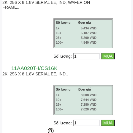
2K, 256 X 8 1.8V SERIAL EE, IND, WAFER ON
FRAME..
Số lượng
Đơn giá
1+
5,434 VND
10+
5,187 VND
26+
5,200 VND
100+
4,940 VND
Số lượng:
11AA020T-I/CS16K
2K, 256 X 8 1.8V SERIAL EE, IND..
Số lượng
Đơn giá
1+
8,008 VND
10+
7,644 VND
26+
7,280 VND
100+
7,020 VND
Số lượng: