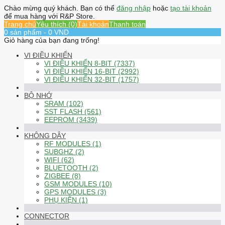
Chào mừng quý khách. Bạn có thể
đăng nhập
hoặc
tạo tài khoản
để mua hàng với R&P Store.
Trang chủ
Yêu thích (0)
Tài khoản
Thanh toán
0 sản phẩm - 0 VND
Giỏ hàng của bạn đang trống!
VI ĐIỀU KHIỂN
VI ĐIỀU KHIỂN 8-BIT (7337)
VI ĐIỀU KHIỂN 16-BIT (2992)
VI ĐIỀU KHIỂN 32-BIT (1757)
BỘ NHỚ
SRAM (102)
SST FLASH (561)
EEPROM (3439)
KHÔNG DÂY
RF MODULES (1)
SUBGHZ (2)
WIFI (62)
BLUETOOTH (2)
ZIGBEE (8)
GSM MODULES (10)
GPS MODULES (3)
PHỤ KIỆN (1)
CONNECTOR