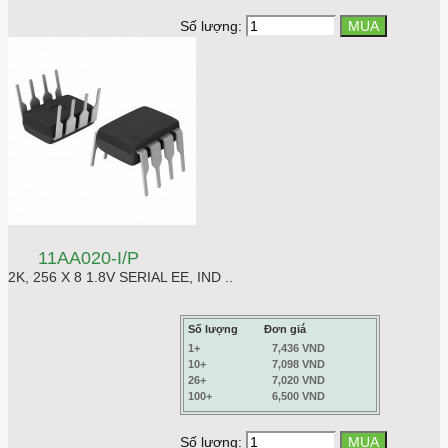
Số lượng:
11AA020-I/P
2K, 256 X 8 1.8V SERIAL EE, IND ..
Số lượng
Đơn giá
1+
7,436 VND
10+
7,098 VND
26+
7,020 VND
100+
6,500 VND
Số lượng: