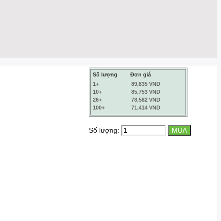
Số lượng
Đơn giá
1+
89,835 VND
10+
85,753 VND
26+
78,582 VND
100+
71,414 VND
Số lượng: