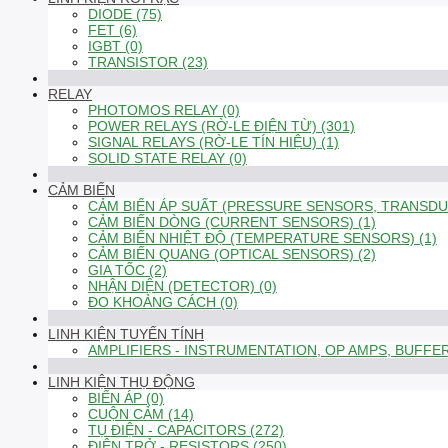
DIODE (75)
FET (6)
IGBT (0)
TRANSISTOR (23)
RELAY
PHOTOMOS RELAY (0)
POWER RELAYS (RỜ-LE ĐIỆN TỪ) (301)
SIGNAL RELAYS (RỜ-LE TÍN HIỆU) (1)
SOLID STATE RELAY (0)
CẢM BIẾN
CẢM BIẾN ÁP SUẤT (PRESSURE SENSORS, TRANSDUC
CẢM BIẾN DÒNG (CURRENT SENSORS) (1)
CẢM BIẾN NHIỆT ĐỘ (TEMPERATURE SENSORS) (1)
CẢM BIẾN QUANG (OPTICAL SENSORS) (2)
GIA TỐC (2)
NHẬN DIỆN (DETECTOR) (0)
ĐO KHOẢNG CÁCH (0)
LINH KIỆN TUYẾN TÍNH
AMPLIFIERS - INSTRUMENTATION, OP AMPS, BUFFER
LINH KIỆN THỤ ĐỘNG
BIẾN ÁP (0)
CUỘN CẢM (14)
TỤ ĐIỆN - CAPACITORS (272)
ĐIỆN TRỞ - RESISTORS (250)