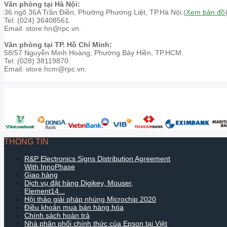
Văn phòng tại Hà Nội:
36 ngõ 36A Trần Điền, Phường Phương Liệt, TP.Hà Nội.(
Xem bản đồ
Tel: (024) 36408561.
Email: store.hn@rpc.vn.
Văn phòng tại TP. Hồ Chí Minh:
58/57 Nguyễn Minh Hoàng, Phường Bảy Hiền, TP.HCM.
Tel: (028) 38119870.
Email: store.hcm@rpc.vn.
THÔNG TIN
R&P Electronics Signs Distribution Agreement
With InnoPhase
Giao hàng
Dịch vụ đặt hàng Digikey, Mouser,
Element14...
Hội thảo giải pháp nhúng Microchip 2020
Điều khoản mua bán hàng hóa
Chính sách hoàn trả
Nhà phân phối chính thức của Epson tại Việt