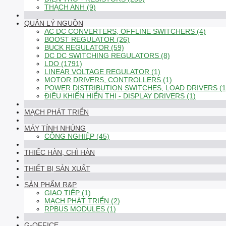
THẠCH ANH (9)
QUẢN LÝ NGUỒN
AC DC CONVERTERS, OFFLINE SWITCHERS (4)
BOOST REGULATOR (26)
BUCK REGULATOR (59)
DC DC SWITCHING REGULATORS (8)
LDO (1791)
LINEAR VOLTAGE REGULATOR (1)
MOTOR DRIVERS, CONTROLLERS (1)
POWER DISTRIBUTION SWITCHES, LOAD DRIVERS (1
ĐIỀU KHIỂN HIỂN THỊ - DISPLAY DRIVERS (1)
MẠCH PHÁT TRIỂN
MÁY TÍNH NHÚNG
CÔNG NGHIỆP (45)
THIẾC HÀN, CHÌ HÀN
THIẾT BỊ SẢN XUẤT
SẢN PHẨM R&P
GIAO TIẾP (1)
MẠCH PHÁT TRIỂN (2)
RPBUS MODULES (1)
G-OFFICE