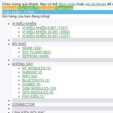
Chào mừng quý khách. Bạn có thể
đăng nhập
hoặc
tạo tài khoản
để 
Trang chủ
Yêu thích (0)
Tài khoản
Thanh toán
0 sản phẩm - 0 VND
Giỏ hàng của bạn đang trống!
VI ĐIỀU KHIỂN
VI ĐIỀU KHIỂN 8-BIT (7337)
VI ĐIỀU KHIỂN 16-BIT (2992)
VI ĐIỀU KHIỂN 32-BIT (1757)
BỘ NHỚ
SRAM (102)
SST FLASH (561)
EEPROM (3439)
KHÔNG DÂY
RF MODULES (1)
SUBGHZ (2)
WIFI (62)
BLUETOOTH (2)
ZIGBEE (8)
GSM MODULES (10)
GPS MODULES (3)
PHỤ KIỆN (1)
CONNECTOR
LINH KIỆN RỜI RẠC