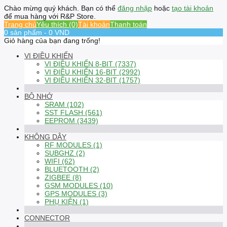
Chào mừng quý khách. Bạn có thể
đăng nhập
hoặc
tạo tài khoản
để mua hàng với R&P Store.
Trang chủ
Yêu thích (0)
Tài khoản
Thanh toán
0 sản phẩm - 0 VND
Giỏ hàng của bạn đang trống!
VI ĐIỀU KHIỂN
VI ĐIỀU KHIỂN 8-BIT (7337)
VI ĐIỀU KHIỂN 16-BIT (2992)
VI ĐIỀU KHIỂN 32-BIT (1757)
BỘ NHỚ
SRAM (102)
SST FLASH (561)
EEPROM (3439)
KHÔNG DÂY
RF MODULES (1)
SUBGHZ (2)
WIFI (62)
BLUETOOTH (2)
ZIGBEE (8)
GSM MODULES (10)
GPS MODULES (3)
PHỤ KIỆN (1)
CONNECTOR