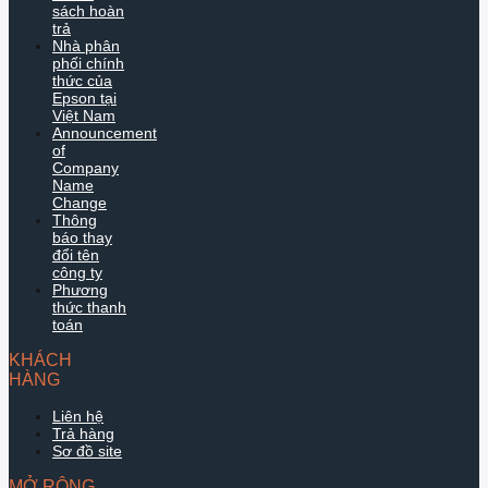
sách hoàn
trả
Nhà phân
phối chính
thức của
Epson tại
Việt Nam
Announcement
of
Company
Name
Change
Thông
báo thay
đổi tên
công ty
Phương
thức thanh
toán
KHÁCH
HÀNG
Liên hệ
Trả hàng
Sơ đồ site
MỞ RỘNG