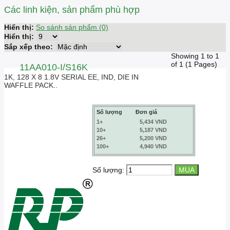
Các linh kiện, sản phẩm phù hợp
Hiển thị:
So sánh sản phẩm (0)
Hiển thị:
Sắp xếp theo:
Showing 1 to 1
of 1 (1 Pages)
11AA010-I/S16K
1K, 128 X 8 1.8V SERIAL EE, IND, DIE IN
WAFFLE PACK..
Số lượng
Đơn giá
1+
5,434 VND
10+
5,187 VND
26+
5,200 VND
100+
4,940 VND
Số lượng: