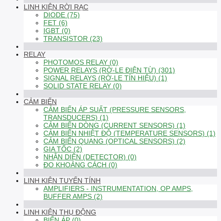
LINH KIỆN RỜI RẠC
DIODE (75)
FET (6)
IGBT (0)
TRANSISTOR (23)
RELAY
PHOTOMOS RELAY (0)
POWER RELAYS (RỜ-LE ĐIỆN TỪ) (301)
SIGNAL RELAYS (RỜ-LE TÍN HIỆU) (1)
SOLID STATE RELAY (0)
CẢM BIẾN
CẢM BIẾN ÁP SUẤT (PRESSURE SENSORS,
TRANSDUCERS) (1)
CẢM BIẾN DÒNG (CURRENT SENSORS) (1)
CẢM BIẾN NHIỆT ĐỘ (TEMPERATURE SENSORS) (1)
CẢM BIẾN QUANG (OPTICAL SENSORS) (2)
GIA TỐC (2)
NHẬN DIỆN (DETECTOR) (0)
ĐO KHOẢNG CÁCH (0)
LINH KIỆN TUYẾN TÍNH
AMPLIFIERS - INSTRUMENTATION, OP AMPS,
BUFFER AMPS (2)
LINH KIỆN THỤ ĐỘNG
BIẾN ÁP (0)