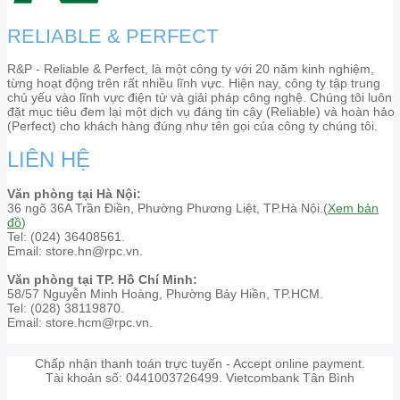
RELIABLE & PERFECT
R&P - Reliable & Perfect, là một công ty với 20 năm kinh nghiệm,
từng hoạt động trên rất nhiều lĩnh vực. Hiện nay, công ty tập trung
chủ yếu vào lĩnh vực điện tử và giải pháp công nghệ. Chúng tôi luôn
đặt mục tiêu đem lại một dịch vụ đáng tin cậy (Reliable) và hoàn hảo
(Perfect) cho khách hàng đúng như tên gọi của công ty chúng tôi.
LIÊN HỆ
Văn phòng tại Hà Nội:
36 ngõ 36A Trần Điền, Phường Phương Liệt, TP.Hà Nội.(
Xem bản
đồ
)
Tel: (024) 36408561.
Email: store.hn@rpc.vn.
Văn phòng tại TP. Hồ Chí Minh:
58/57 Nguyễn Minh Hoàng, Phường Bảy Hiền, TP.HCM.
Tel: (028) 38119870.
Email: store.hcm@rpc.vn.
Chấp nhận thanh toán trực tuyến - Accept online payment.
Tài khoản số: 0441003726499. Vietcombank Tân Bình