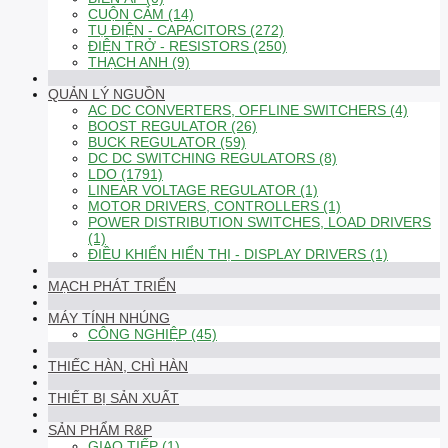
CUỘN CẢM (14)
TỤ ĐIỆN - CAPACITORS (272)
ĐIỆN TRỞ - RESISTORS (250)
THẠCH ANH (9)
QUẢN LÝ NGUỒN
AC DC CONVERTERS, OFFLINE SWITCHERS (4)
BOOST REGULATOR (26)
BUCK REGULATOR (59)
DC DC SWITCHING REGULATORS (8)
LDO (1791)
LINEAR VOLTAGE REGULATOR (1)
MOTOR DRIVERS, CONTROLLERS (1)
POWER DISTRIBUTION SWITCHES, LOAD DRIVERS
(1)
ĐIỀU KHIỂN HIỂN THỊ - DISPLAY DRIVERS (1)
MẠCH PHÁT TRIỂN
MÁY TÍNH NHÚNG
CÔNG NGHIỆP (45)
THIẾC HÀN, CHÌ HÀN
THIẾT BỊ SẢN XUẤT
SẢN PHẨM R&P
GIAO TIẾP (1)