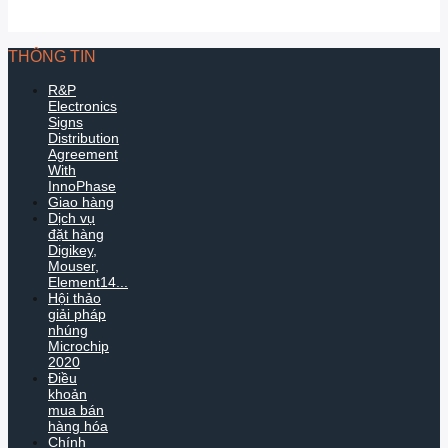
THÔNG TIN
R&P
Electronics
Signs
Distribution
Agreement
With
InnoPhase
Giao hàng
Dịch vụ
đặt hàng
Digikey,
Mouser,
Element14...
Hội thảo
giải pháp
nhúng
Microchip
2020
Điều
khoản
mua bán
hàng hóa
Chính