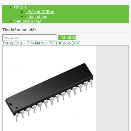
RPBus
- Đặc tả RPBus
- Sản phẩm
Sản phẩm R&P
Tìm kiếm bài viết
TÌM KIẾM
Trang Chủ
»
Tìm kiếm
»
PIC18C242-E/SP