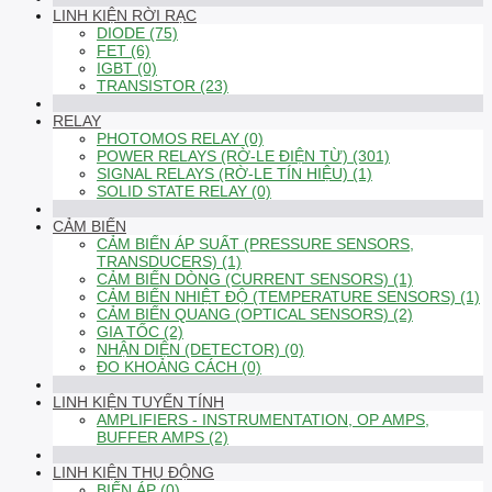
LINH KIỆN RỜI RẠC
DIODE (75)
FET (6)
IGBT (0)
TRANSISTOR (23)
RELAY
PHOTOMOS RELAY (0)
POWER RELAYS (RỜ-LE ĐIỆN TỪ) (301)
SIGNAL RELAYS (RỜ-LE TÍN HIỆU) (1)
SOLID STATE RELAY (0)
CẢM BIẾN
CẢM BIẾN ÁP SUẤT (PRESSURE SENSORS,
TRANSDUCERS) (1)
CẢM BIẾN DÒNG (CURRENT SENSORS) (1)
CẢM BIẾN NHIỆT ĐỘ (TEMPERATURE SENSORS) (1)
CẢM BIẾN QUANG (OPTICAL SENSORS) (2)
GIA TỐC (2)
NHẬN DIỆN (DETECTOR) (0)
ĐO KHOẢNG CÁCH (0)
LINH KIỆN TUYẾN TÍNH
AMPLIFIERS - INSTRUMENTATION, OP AMPS,
BUFFER AMPS (2)
LINH KIỆN THỤ ĐỘNG
BIẾN ÁP (0)