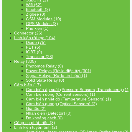
SubGHz (2)
Wifi (62)
Bluetooth (2)
Zigbee (8)
GSM Modules (10)
GPS Modules (3)
Phụ kiện (1)
Connector (26)
Linh kiện rời rạc (104)
Diode (75)
FET (6)
IGBT (0)
Transistor (23)
Relay (305)
Photomos Relay (0)
Power Relays (Rờ-le điện từ) (301)
Signal Relays (Rờ-le tín hiệu) (1)
Solid State Relay (0)
Cảm biến (17)
Cảm biến áp suất (Pressure Sensors, Transducers) (1)
Cảm biến dòng (Current sensors) (1)
Cảm biến nhiệt độ (Temperature Sensors) (1)
Cảm biến quang (Optical Sensors) (2)
Gia tốc (2)
Nhận diện (Detector) (0)
Đo khoảng cách (0)
Công cụ phát triển (3)
Linh kiện tuyến tính (2)