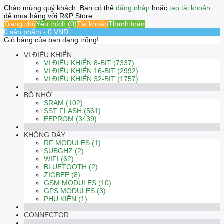
Chào mừng quý khách. Bạn có thể
đăng nhập
hoặc
tạo tài khoản
để mua hàng với R&P Store.
Trang chủ
Yêu thích (0)
Tài khoản
Thanh toán
0 sản phẩm - 0 VND
Giỏ hàng của bạn đang trống!
VI ĐIỀU KHIỂN
VI ĐIỀU KHIỂN 8-BIT (7337)
VI ĐIỀU KHIỂN 16-BIT (2992)
VI ĐIỀU KHIỂN 32-BIT (1757)
BỘ NHỚ
SRAM (102)
SST FLASH (561)
EEPROM (3439)
KHÔNG DÂY
RF MODULES (1)
SUBGHZ (2)
WIFI (62)
BLUETOOTH (2)
ZIGBEE (8)
GSM MODULES (10)
GPS MODULES (3)
PHỤ KIỆN (1)
CONNECTOR