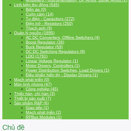
Amplifiers - Instrumentation, OP Amps, Buffer Amps (2)
Linh kiện thụ động (545)
Biến áp (0)
Cuộn cảm (14)
Tụ điện - Capacitors (272)
Điện trở - Resistors (250)
Thạch anh (9)
Quản lý nguồn (1895)
AC DC Converters, Offline Switchers (4)
Boost Regulator (26)
Buck Regulator (59)
DC DC Switching Regulators (8)
LDO (1791)
Linear Voltage Regulator (1)
Motor Drivers, Controllers (1)
Power Distribution Switches, Load Drivers (1)
Điều khiển hiển thị - Display Drivers (1)
Mạch phát triển (0)
Máy tính nhúng (47)
Công nghiệp (45)
Thiếc hàn, chì hàn (3)
Thiết bị sản xuất (7)
Sản phẩm R&P (6)
Giao tiếp (1)
Mạch phát triển (2)
RPBus Modules (1)
Chủ đề