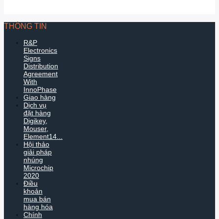
THÔNG TIN
R&P
Electronics
Signs
Distribution
Agreement
With
InnoPhase
Giao hàng
Dịch vụ
đặt hàng
Digikey,
Mouser,
Element14...
Hội thảo
giải pháp
nhúng
Microchip
2020
Điều
khoản
mua bán
hàng hóa
Chính