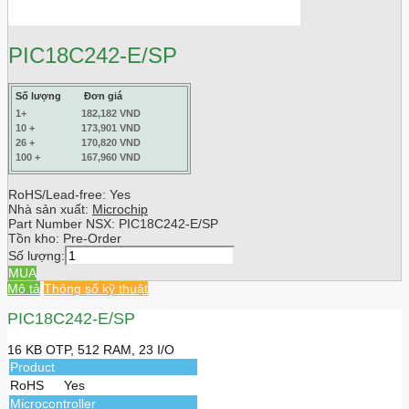
PIC18C242-E/SP
Số lượng
Đơn giá
1+
182,182 VND
10 +
173,901 VND
26 +
170,820 VND
100 +
167,960 VND
RoHS/Lead-free: Yes
Nhà sản xuất:
Microchip
Part Number NSX:
PIC18C242-E/SP
Tồn kho:
Pre-Order
Số lượng:
MUA
Mô tả
Thông số kỹ thuật
PIC18C242-E/SP
16 KB OTP, 512 RAM, 23 I/O
Product
RoHS
Yes
Microcontroller