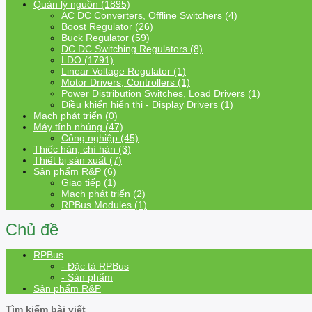
Quản lý nguồn (1895)
AC DC Converters, Offline Switchers (4)
Boost Regulator (26)
Buck Regulator (59)
DC DC Switching Regulators (8)
LDO (1791)
Linear Voltage Regulator (1)
Motor Drivers, Controllers (1)
Power Distribution Switches, Load Drivers (1)
Điều khiển hiển thị - Display Drivers (1)
Mạch phát triển (0)
Máy tính nhúng (47)
Công nghiệp (45)
Thiếc hàn, chì hàn (3)
Thiết bị sản xuất (7)
Sản phẩm R&P (6)
Giao tiếp (1)
Mạch phát triển (2)
RPBus Modules (1)
Chủ đề
RPBus
- Đặc tả RPBus
- Sản phẩm
Sản phẩm R&P
Tìm kiếm bài viết