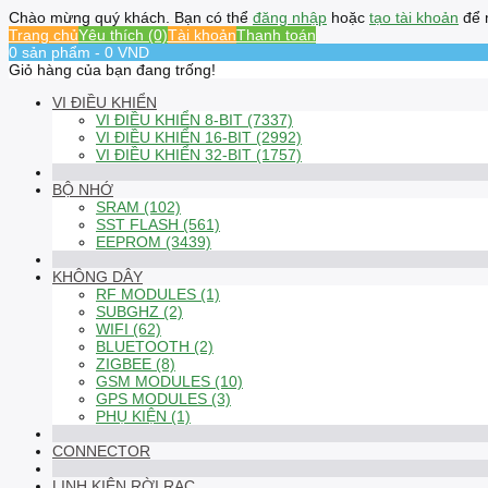
Chào mừng quý khách. Bạn có thể
đăng nhập
hoặc
tạo tài khoản
để 
Trang chủ
Yêu thích (0)
Tài khoản
Thanh toán
0 sản phẩm - 0 VND
Giỏ hàng của bạn đang trống!
VI ĐIỀU KHIỂN
VI ĐIỀU KHIỂN 8-BIT (7337)
VI ĐIỀU KHIỂN 16-BIT (2992)
VI ĐIỀU KHIỂN 32-BIT (1757)
BỘ NHỚ
SRAM (102)
SST FLASH (561)
EEPROM (3439)
KHÔNG DÂY
RF MODULES (1)
SUBGHZ (2)
WIFI (62)
BLUETOOTH (2)
ZIGBEE (8)
GSM MODULES (10)
GPS MODULES (3)
PHỤ KIỆN (1)
CONNECTOR
LINH KIỆN RỜI RẠC