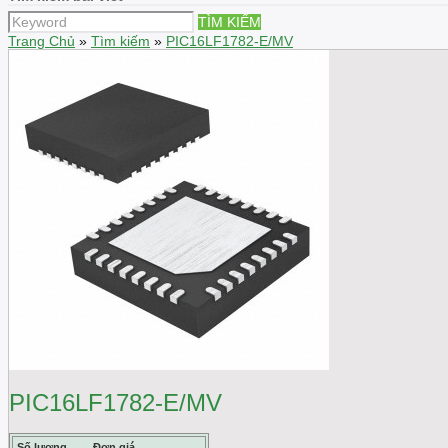
TÌM KIẾM
Trang Chủ
»
Tìm kiếm
»
PIC16LF1782-E/MV
PIC16LF1782-E/MV
Số lượng
Đơn giá