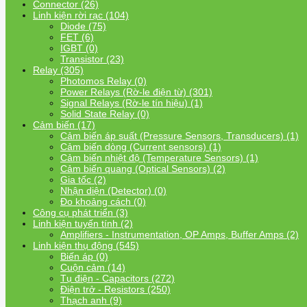
Connector (26)
Linh kiện rời rạc (104)
Diode (75)
FET (6)
IGBT (0)
Transistor (23)
Relay (305)
Photomos Relay (0)
Power Relays (Rờ-le điện từ) (301)
Signal Relays (Rờ-le tín hiệu) (1)
Solid State Relay (0)
Cảm biến (17)
Cảm biến áp suất (Pressure Sensors, Transducers) (1)
Cảm biến dòng (Current sensors) (1)
Cảm biến nhiệt độ (Temperature Sensors) (1)
Cảm biến quang (Optical Sensors) (2)
Gia tốc (2)
Nhận diện (Detector) (0)
Đo khoảng cách (0)
Công cụ phát triển (3)
Linh kiện tuyến tính (2)
Amplifiers - Instrumentation, OP Amps, Buffer Amps (2)
Linh kiện thụ động (545)
Biến áp (0)
Cuộn cảm (14)
Tụ điện - Capacitors (272)
Điện trở - Resistors (250)
Thạch anh (9)