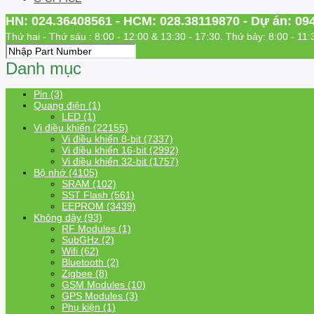
HN: 024.36408561 - HCM: 028.38119870 - Dự án: 09
Thứ hai - Thứ sáu : 8:00 - 12:00 & 13:30 - 17:30. Thứ bảy: 8:00 - 11:
Danh mục
Pin (3)
Quang điện (1)
LED (1)
Vi điều khiển (22155)
Vi điều khiển 8-bit (7337)
Vi điều khiển 16-bit (2992)
Vi điều khiển 32-bit (1757)
Bộ nhớ (4105)
SRAM (102)
SST Flash (561)
EEPROM (3439)
Không dây (93)
RF Modules (1)
SubGHz (2)
Wifi (62)
Bluetooth (2)
Zigbee (8)
GSM Modules (10)
GPS Modules (3)
Phụ kiện (1)