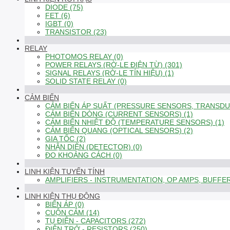
DIODE (75)
FET (6)
IGBT (0)
TRANSISTOR (23)
RELAY
PHOTOMOS RELAY (0)
POWER RELAYS (RỜ-LE ĐIỆN TỪ) (301)
SIGNAL RELAYS (RỜ-LE TÍN HIỆU) (1)
SOLID STATE RELAY (0)
CẢM BIẾN
CẢM BIẾN ÁP SUẤT (PRESSURE SENSORS, TRANSDUC
CẢM BIẾN DÒNG (CURRENT SENSORS) (1)
CẢM BIẾN NHIỆT ĐỘ (TEMPERATURE SENSORS) (1)
CẢM BIẾN QUANG (OPTICAL SENSORS) (2)
GIA TỐC (2)
NHẬN DIỆN (DETECTOR) (0)
ĐO KHOẢNG CÁCH (0)
LINH KIỆN TUYẾN TÍNH
AMPLIFIERS - INSTRUMENTATION, OP AMPS, BUFFER
LINH KIỆN THỤ ĐỘNG
BIẾN ÁP (0)
CUỘN CẢM (14)
TỤ ĐIỆN - CAPACITORS (272)
ĐIỆN TRỞ - RESISTORS (250)