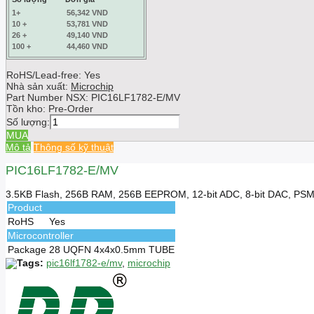
1+
56,342 VND
10 +
53,781 VND
26 +
49,140 VND
100 +
44,460 VND
RoHS/Lead-free: Yes
Nhà sản xuất:
Microchip
Part Number NSX:
PIC16LF1782-E/MV
Tồn kho:
Pre-Order
Số lượng:
MUA
Mô tả
Thông số kỹ thuật
PIC16LF1782-E/MV
3.5KB Flash, 256B RAM, 256B EEPROM, 12-bit ADC, 8-bit DAC, PS
Product
RoHS
Yes
Microcontroller
Package
28 UQFN 4x4x0.5mm TUBE
Tags:
pic16lf1782-e/mv
,
microchip