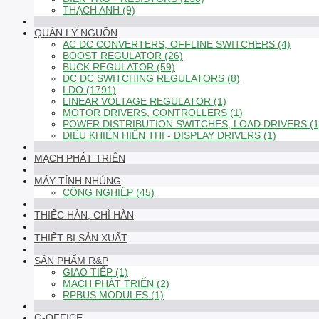
THẠCH ANH (9)
QUẢN LÝ NGUỒN
AC DC CONVERTERS, OFFLINE SWITCHERS (4)
BOOST REGULATOR (26)
BUCK REGULATOR (59)
DC DC SWITCHING REGULATORS (8)
LDO (1791)
LINEAR VOLTAGE REGULATOR (1)
MOTOR DRIVERS, CONTROLLERS (1)
POWER DISTRIBUTION SWITCHES, LOAD DRIVERS (1
ĐIỀU KHIỂN HIỂN THỊ - DISPLAY DRIVERS (1)
MẠCH PHÁT TRIỂN
MÁY TÍNH NHÚNG
CÔNG NGHIỆP (45)
THIẾC HÀN, CHÌ HÀN
THIẾT BỊ SẢN XUẤT
SẢN PHẨM R&P
GIAO TIẾP (1)
MẠCH PHÁT TRIỂN (2)
RPBUS MODULES (1)
G-OFFICE