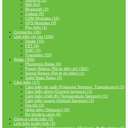
SubGHz (2)
Wifi (62)
Bluetooth (2)
Zigbee (8)
GSM Modules (10)
GPS Modules (3)
Phụ kiện (1)
Connector (26)
Linh kiện rời rạc (104)
Diode (75)
FET (6)
IGBT (0)
Transistor (23)
Relay (305)
Photomos Relay (0)
Power Relays (Rờ-le điện từ) (301)
Signal Relays (Rờ-le tín hiệu) (1)
Solid State Relay (0)
Cảm biến (17)
Cảm biến áp suất (Pressure Sensors, Transducers) (1)
Cảm biến dòng (Current sensors) (1)
Cảm biến nhiệt độ (Temperature Sensors) (1)
Cảm biến quang (Optical Sensors) (2)
Gia tốc (2)
Nhận diện (Detector) (0)
Đo khoảng cách (0)
Công cụ phát triển (3)
Linh kiện tuyến tính (2)