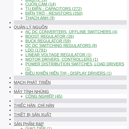
CUỘN CẢM (14)
TỤ ĐIỆN - CAPACITORS (272)
ĐIỆN TRỞ - RESISTORS (250)
THẠCH ANH (9)
QUẢN LÝ NGUỒN
AC DC CONVERTERS, OFFLINE SWITCHERS (4)
BOOST REGULATOR (26)
BUCK REGULATOR (59)
DC DC SWITCHING REGULATORS (8)
LDO (1791)
LINEAR VOLTAGE REGULATOR (1)
MOTOR DRIVERS, CONTROLLERS (1)
POWER DISTRIBUTION SWITCHES, LOAD DRIVERS
(1)
ĐIỀU KHIỂN HIỂN THỊ - DISPLAY DRIVERS (1)
MẠCH PHÁT TRIỂN
MÁY TÍNH NHÚNG
CÔNG NGHIỆP (45)
THIẾC HÀN, CHÌ HÀN
THIẾT BỊ SẢN XUẤT
SẢN PHẨM R&P
GIAO TIẾP (1)