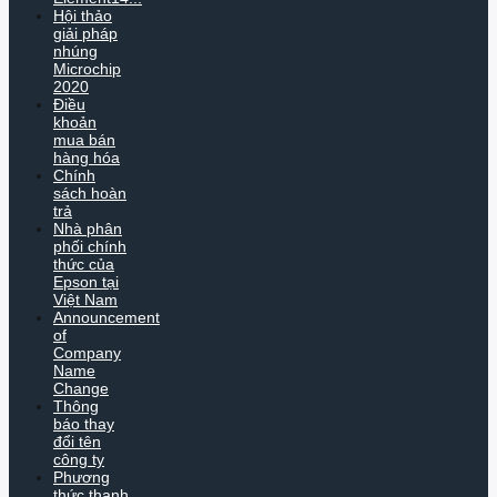
Hội thảo
giải pháp
nhúng
Microchip
2020
Điều
khoản
mua bán
hàng hóa
Chính
sách hoàn
trả
Nhà phân
phối chính
thức của
Epson tại
Việt Nam
Announcement
of
Company
Name
Change
Thông
báo thay
đổi tên
công ty
Phương
thức thanh