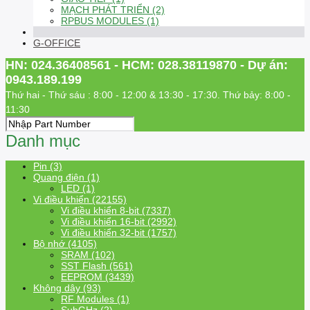
MẠCH PHÁT TRIỂN (2)
RPBUS MODULES (1)
G-OFFICE
HN: 024.36408561 - HCM: 028.38119870 - Dự án:
0943.189.199
Thứ hai - Thứ sáu : 8:00 - 12:00 & 13:30 - 17:30. Thứ bảy: 8:00 -
11:30
Danh mục
Pin (3)
Quang điện (1)
LED (1)
Vi điều khiển (22155)
Vi điều khiển 8-bit (7337)
Vi điều khiển 16-bit (2992)
Vi điều khiển 32-bit (1757)
Bộ nhớ (4105)
SRAM (102)
SST Flash (561)
EEPROM (3439)
Không dây (93)
RF Modules (1)