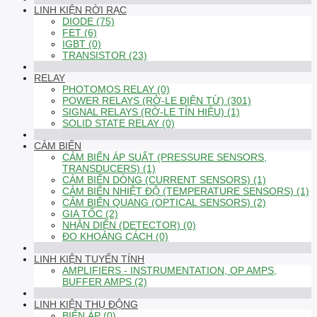
LINH KIỆN RỜI RẠC
DIODE (75)
FET (6)
IGBT (0)
TRANSISTOR (23)
RELAY
PHOTOMOS RELAY (0)
POWER RELAYS (RỜ-LE ĐIỆN TỪ) (301)
SIGNAL RELAYS (RỜ-LE TÍN HIỆU) (1)
SOLID STATE RELAY (0)
CẢM BIẾN
CẢM BIẾN ÁP SUẤT (PRESSURE SENSORS,
TRANSDUCERS) (1)
CẢM BIẾN DÒNG (CURRENT SENSORS) (1)
CẢM BIẾN NHIỆT ĐỘ (TEMPERATURE SENSORS) (1)
CẢM BIẾN QUANG (OPTICAL SENSORS) (2)
GIA TỐC (2)
NHẬN DIỆN (DETECTOR) (0)
ĐO KHOẢNG CÁCH (0)
LINH KIỆN TUYẾN TÍNH
AMPLIFIERS - INSTRUMENTATION, OP AMPS,
BUFFER AMPS (2)
LINH KIỆN THỤ ĐỘNG
BIẾN ÁP (0)