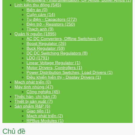
Amplifiers - Instrumentation, OP Amps, Buffer Amps (2)
Linh kiện thụ động (545)
Biến áp (0)
Cuộn cảm (14)
Tụ điện - Capacitors (272)
Điện trở - Resistors (250)
Thạch anh (9)
Quản lý nguồn (1895)
AC DC Converters, Offline Switchers (4)
Boost Regulator (26)
Buck Regulator (59)
DC DC Switching Regulators (8)
LDO (1791)
Linear Voltage Regulator (1)
Motor Drivers, Controllers (1)
Power Distribution Switches, Load Drivers (1)
Điều khiển hiển thị - Display Drivers (1)
Mạch phát triển (0)
Máy tính nhúng (47)
Công nghiệp (45)
Thiếc hàn, chì hàn (3)
Thiết bị sản xuất (7)
Sản phẩm R&P (6)
Giao tiếp (1)
Mạch phát triển (2)
RPBus Modules (1)
Chủ đề