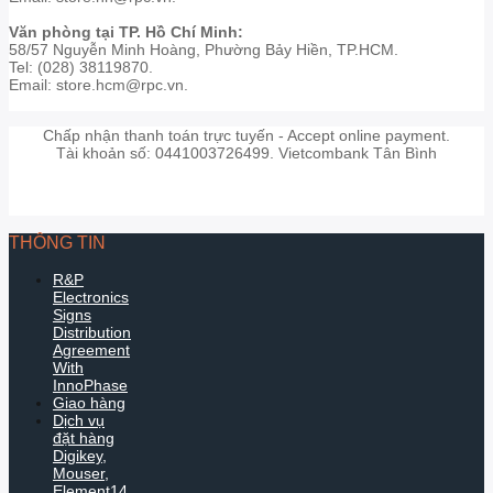
Văn phòng tại TP. Hồ Chí Minh:
58/57 Nguyễn Minh Hoàng, Phường Bảy Hiền, TP.HCM.
Tel: (028) 38119870.
Email: store.hcm@rpc.vn.
Chấp nhận thanh toán trực tuyến - Accept online payment.
Tài khoản số: 0441003726499. Vietcombank Tân Bình
THÔNG TIN
R&P
Electronics
Signs
Distribution
Agreement
With
InnoPhase
Giao hàng
Dịch vụ
đặt hàng
Digikey,
Mouser,
Element14...