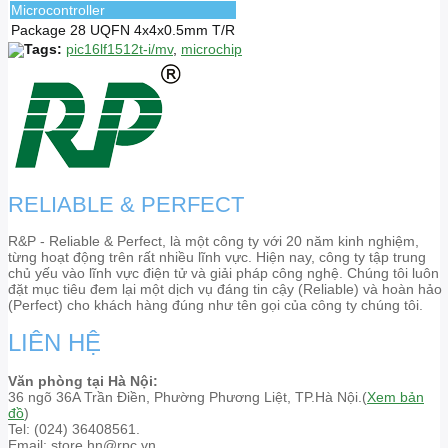
Microcontroller
Package
28 UQFN 4x4x0.5mm T/R
Tags:
pic16lf1512t-i/mv
,
microchip
RELIABLE & PERFECT
R&P - Reliable & Perfect, là một công ty với 20 năm kinh nghiệm,
từng hoạt động trên rất nhiều lĩnh vực. Hiện nay, công ty tập trung
chủ yếu vào lĩnh vực điện tử và giải pháp công nghệ. Chúng tôi luôn
đặt mục tiêu đem lại một dịch vụ đáng tin cậy (Reliable) và hoàn hảo
(Perfect) cho khách hàng đúng như tên gọi của công ty chúng tôi.
LIÊN HỆ
Văn phòng tại Hà Nội:
36 ngõ 36A Trần Điền, Phường Phương Liệt, TP.Hà Nội.(
Xem bản
đồ
)
Tel: (024) 36408561.
Email: store.hn@rpc.vn.