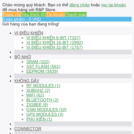
Chào mừng quý khách. Bạn có thể
đăng nhập
hoặc
tạo tài khoản
để mua hàng với R&P Store.
Trang chủ
Yêu thích (0)
Tài khoản
Thanh toán
0 sản phẩm - 0 VND
Giỏ hàng của bạn đang trống!
VI ĐIỀU KHIỂN
VI ĐIỀU KHIỂN 8-BIT (7337)
VI ĐIỀU KHIỂN 16-BIT (2992)
VI ĐIỀU KHIỂN 32-BIT (1757)
BỘ NHỚ
SRAM (102)
SST FLASH (561)
EEPROM (3439)
KHÔNG DÂY
RF MODULES (1)
SUBGHZ (2)
WIFI (62)
BLUETOOTH (2)
ZIGBEE (8)
GSM MODULES (10)
GPS MODULES (3)
PHỤ KIỆN (1)
CONNECTOR