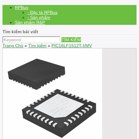
RPBus
- Đặc tả RPBus
- Sản phẩm
Sản phẩm R&P
Tìm kiếm bài viết
TÌM KIẾM
Trang Chủ
»
Tìm kiếm
»
PIC16LF1512T-I/MV