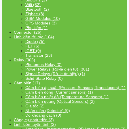
SubGHz (2)
Wifi (62)
Bluetooth (2)
Zigbee (8)
GSM Modules (10)
GPS Modules (3)
Phụ kiện (1)
Connector (26)
Linh kiện rời rạc (104)
Diode (75)
FET (6)
IGBT (0)
Transistor (23)
Relay (305)
Photomos Relay (0)
Power Relays (Rờ-le điện từ) (301)
Signal Relays (Rờ-le tín hiệu) (1)
Solid State Relay (0)
Cảm biến (17)
Cảm biến áp suất (Pressure Sensors, Transducers) (1)
Cảm biến dòng (Current sensors) (1)
Cảm biến nhiệt độ (Temperature Sensors) (1)
Cảm biến quang (Optical Sensors) (2)
Gia tốc (2)
Nhận diện (Detector) (0)
Đo khoảng cách (0)
Công cụ phát triển (3)
Linh kiện tuyến tính (2)