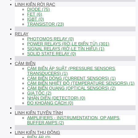
LINH KIỆN RỜI RẠC
DIODE (75)
FET (6)
IGBT (0)
TRANSISTOR (23)
RELAY
PHOTOMOS RELAY (0)
POWER RELAYS (RỜ-LE ĐIỆN TỪ) (301)
SIGNAL RELAYS (RỜ-LE TÍN HIỆU) (1)
SOLID STATE RELAY (0)
CẢM BIẾN
CẢM BIẾN ÁP SUẤT (PRESSURE SENSORS,
TRANSDUCERS) (1)
CẢM BIẾN DÒNG (CURRENT SENSORS) (1)
CẢM BIẾN NHIỆT ĐỘ (TEMPERATURE SENSORS) (1)
CẢM BIẾN QUANG (OPTICAL SENSORS) (2)
GIA TỐC (2)
NHẬN DIỆN (DETECTOR) (0)
ĐO KHOẢNG CÁCH (0)
LINH KIỆN TUYẾN TÍNH
AMPLIFIERS - INSTRUMENTATION, OP AMPS,
BUFFER AMPS (2)
LINH KIỆN THỤ ĐỘNG
BIẾN ÁP (0)