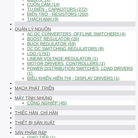
CUỘN CẢM (14)
TỤ ĐIỆN - CAPACITORS (272)
ĐIỆN TRỞ - RESISTORS (250)
THẠCH ANH (9)
QUẢN LÝ NGUỒN
AC DC CONVERTERS, OFFLINE SWITCHERS (4)
BOOST REGULATOR (26)
BUCK REGULATOR (59)
DC DC SWITCHING REGULATORS (8)
LDO (1791)
LINEAR VOLTAGE REGULATOR (1)
MOTOR DRIVERS, CONTROLLERS (1)
POWER DISTRIBUTION SWITCHES, LOAD DRIVERS
(1)
ĐIỀU KHIỂN HIỂN THỊ - DISPLAY DRIVERS (1)
MẠCH PHÁT TRIỂN
MÁY TÍNH NHÚNG
CÔNG NGHIỆP (45)
THIẾC HÀN, CHÌ HÀN
THIẾT BỊ SẢN XUẤT
SẢN PHẨM R&P
GIAO TIẾP (1)