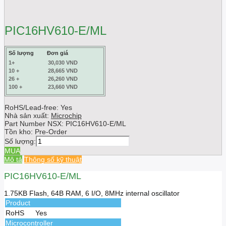
PIC16HV610-E/ML
Số lượng
Đơn giá
1+
30,030 VND
10 +
28,665 VND
26 +
26,260 VND
100 +
23,660 VND
RoHS/Lead-free: Yes
Nhà sản xuất:
Microchip
Part Number NSX:
PIC16HV610-E/ML
Tồn kho:
Pre-Order
Số lượng:
MUA
Mô tả
Thông số kỹ thuật
PIC16HV610-E/ML
1.75KB Flash, 64B RAM, 6 I/O, 8MHz internal oscillator
Product
RoHS
Yes
Microcontroller