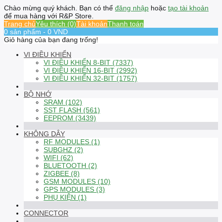
Chào mừng quý khách. Bạn có thể
đăng nhập
hoặc
tạo tài khoản
để mua hàng với R&P Store.
Trang chủ
Yêu thích (0)
Tài khoản
Thanh toán
0 sản phẩm - 0 VND
Giỏ hàng của bạn đang trống!
VI ĐIỀU KHIỂN
VI ĐIỀU KHIỂN 8-BIT (7337)
VI ĐIỀU KHIỂN 16-BIT (2992)
VI ĐIỀU KHIỂN 32-BIT (1757)
BỘ NHỚ
SRAM (102)
SST FLASH (561)
EEPROM (3439)
KHÔNG DÂY
RF MODULES (1)
SUBGHZ (2)
WIFI (62)
BLUETOOTH (2)
ZIGBEE (8)
GSM MODULES (10)
GPS MODULES (3)
PHỤ KIỆN (1)
CONNECTOR