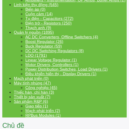
Amplifiers - Instrumentation, OP Amps, Buffer Amps (2)
Linh kiện thụ động (545)
Biến áp (0)
Cuộn cảm (14)
Tụ điện - Capacitors (272)
Điện trở - Resistors (250)
Thạch anh (9)
Quản lý nguồn (1895)
AC DC Converters, Offline Switchers (4)
Boost Regulator (26)
Buck Regulator (59)
DC DC Switching Regulators (8)
LDO (1791)
Linear Voltage Regulator (1)
Motor Drivers, Controllers (1)
Power Distribution Switches, Load Drivers (1)
Điều khiển hiển thị - Display Drivers (1)
Mạch phát triển (0)
Máy tính nhúng (47)
Công nghiệp (45)
Thiếc hàn, chì hàn (3)
Thiết bị sản xuất (7)
Sản phẩm R&P (6)
Giao tiếp (1)
Mạch phát triển (2)
RPBus Modules (1)
Chủ đề