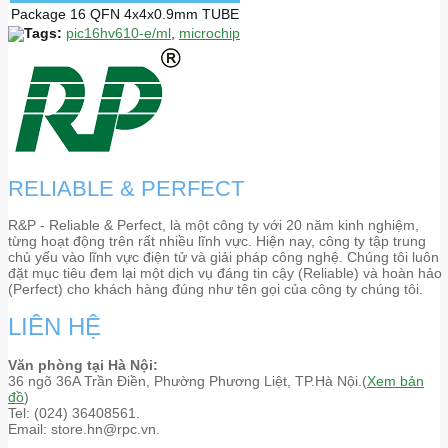
Package
16 QFN 4x4x0.9mm TUBE
Tags:
pic16hv610-e/ml
,
microchip
RELIABLE & PERFECT
R&P - Reliable & Perfect, là một công ty với 20 năm kinh nghiệm,
từng hoạt động trên rất nhiều lĩnh vực. Hiện nay, công ty tập trung
chủ yếu vào lĩnh vực điện tử và giải pháp công nghệ. Chúng tôi luôn
đặt mục tiêu đem lại một dịch vụ đáng tin cậy (Reliable) và hoàn hảo
(Perfect) cho khách hàng đúng như tên gọi của công ty chúng tôi.
LIÊN HỆ
Văn phòng tại Hà Nội:
36 ngõ 36A Trần Điền, Phường Phương Liệt, TP.Hà Nội.(
Xem bản
đồ
)
Tel: (024) 36408561.
Email: store.hn@rpc.vn.