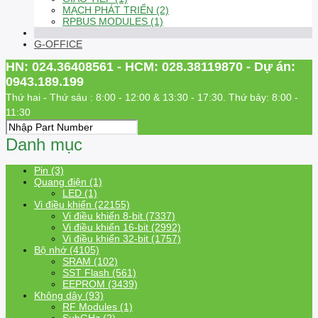
MẠCH PHÁT TRIỂN (2)
RPBUS MODULES (1)
G-OFFICE
HN: 024.36408561 - HCM: 028.38119870 - Dự án:
0943.189.199
Thứ hai - Thứ sáu : 8:00 - 12:00 & 13:30 - 17:30. Thứ bảy: 8:00 -
11:30
Danh mục
Pin (3)
Quang điện (1)
LED (1)
Vi điều khiển (22155)
Vi điều khiển 8-bit (7337)
Vi điều khiển 16-bit (2992)
Vi điều khiển 32-bit (1757)
Bộ nhớ (4105)
SRAM (102)
SST Flash (561)
EEPROM (3439)
Không dây (93)
RF Modules (1)