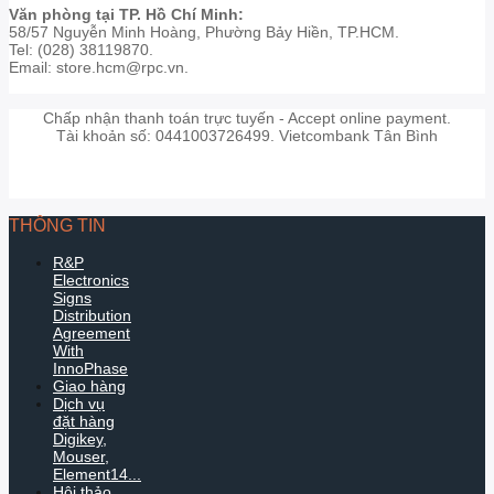
Văn phòng tại TP. Hồ Chí Minh:
58/57 Nguyễn Minh Hoàng, Phường Bảy Hiền, TP.HCM.
Tel: (028) 38119870.
Email: store.hcm@rpc.vn.
Chấp nhận thanh toán trực tuyến - Accept online payment.
Tài khoản số: 0441003726499. Vietcombank Tân Bình
THÔNG TIN
R&P
Electronics
Signs
Distribution
Agreement
With
InnoPhase
Giao hàng
Dịch vụ
đặt hàng
Digikey,
Mouser,
Element14...
Hội thảo