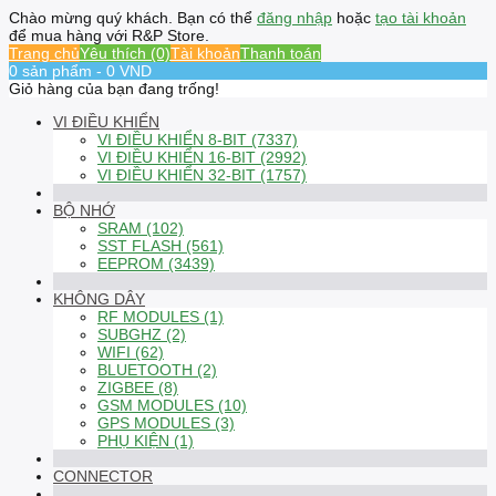
Chào mừng quý khách. Bạn có thể
đăng nhập
hoặc
tạo tài khoản
để mua hàng với R&P Store.
Trang chủ
Yêu thích (0)
Tài khoản
Thanh toán
0 sản phẩm - 0 VND
Giỏ hàng của bạn đang trống!
VI ĐIỀU KHIỂN
VI ĐIỀU KHIỂN 8-BIT (7337)
VI ĐIỀU KHIỂN 16-BIT (2992)
VI ĐIỀU KHIỂN 32-BIT (1757)
BỘ NHỚ
SRAM (102)
SST FLASH (561)
EEPROM (3439)
KHÔNG DÂY
RF MODULES (1)
SUBGHZ (2)
WIFI (62)
BLUETOOTH (2)
ZIGBEE (8)
GSM MODULES (10)
GPS MODULES (3)
PHỤ KIỆN (1)
CONNECTOR