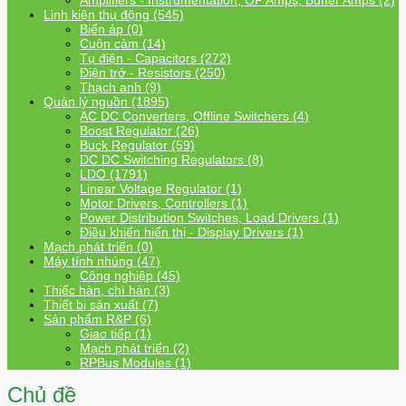
Amplifiers - Instrumentation, OP Amps, Buffer Amps (2)
Linh kiện thụ động (545)
Biến áp (0)
Cuộn cảm (14)
Tụ điện - Capacitors (272)
Điện trở - Resistors (250)
Thạch anh (9)
Quản lý nguồn (1895)
AC DC Converters, Offline Switchers (4)
Boost Regulator (26)
Buck Regulator (59)
DC DC Switching Regulators (8)
LDO (1791)
Linear Voltage Regulator (1)
Motor Drivers, Controllers (1)
Power Distribution Switches, Load Drivers (1)
Điều khiển hiển thị - Display Drivers (1)
Mạch phát triển (0)
Máy tính nhúng (47)
Công nghiệp (45)
Thiếc hàn, chì hàn (3)
Thiết bị sản xuất (7)
Sản phẩm R&P (6)
Giao tiếp (1)
Mạch phát triển (2)
RPBus Modules (1)
Chủ đề