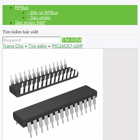
RPBus
- Đặc tả RPBus
- Sản phẩm
Sản phẩm R&P
Tìm kiếm bài viết
TÌM KIẾM
Trang Chủ
»
Tìm kiếm
»
PIC16C57-10/P