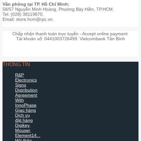
Văn phòng tại TP. Hồ Chí Minh:
58/57 Nguyễn Minh Hoàng, Phường Bảy Hiền, TP.HCM.
Tel: (028) 38119870.
Email: store.hcm@rpc.vn.
Chấp nhận thanh toán trực tuyến - Accept online payment.
Tài khoản số: 0441003726499. Vietcombank Tân Bình
THÔNG TIN
R&P
Electronics
Signs
Distribution
Agreement
With
InnoPhase
Giao hàng
Dịch vụ
đặt hàng
Digikey,
Mouser,
Element14...
Hội thảo