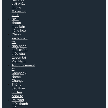
giải pháp
nhúng
Microchip
2020
Điều
khoản
mua bán
hàng hóa
Chính
sách hoàn
trả
Nhà phân
phối chính
thức của
Epson tại
Việt Nam
Announcement
of
Company
Name
Change
Thông
báo thay
đổi tên
công ty
Phương
thức thanh
toán