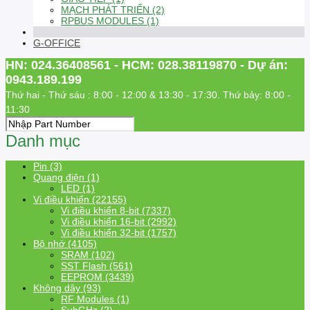
MẠCH PHÁT TRIỂN (2)
RPBUS MODULES (1)
G-OFFICE
HN: 024.36408561 - HCM: 028.38119870 - Dự án:
0943.189.199
Thứ hai - Thứ sáu : 8:00 - 12:00 & 13:30 - 17:30. Thứ bảy: 8:00 -
11:30
Danh mục
Pin (3)
Quang điện (1)
LED (1)
Vi điều khiển (22155)
Vi điều khiển 8-bit (7337)
Vi điều khiển 16-bit (2992)
Vi điều khiển 32-bit (1757)
Bộ nhớ (4105)
SRAM (102)
SST Flash (561)
EEPROM (3439)
Không dây (93)
RF Modules (1)