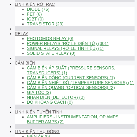
LINH KIỆN RỜI RẠC
DIODE (75)
FET (6)
IGBT (0)
TRANSISTOR (23)
RELAY
PHOTOMOS RELAY (0)
POWER RELAYS (RỜ-LE ĐIỆN TỪ) (301)
SIGNAL RELAYS (RỜ-LE TÍN HIỆU) (1)
SOLID STATE RELAY (0)
CẢM BIẾN
CẢM BIẾN ÁP SUẤT (PRESSURE SENSORS,
TRANSDUCERS) (1)
CẢM BIẾN DÒNG (CURRENT SENSORS) (1)
CẢM BIẾN NHIỆT ĐỘ (TEMPERATURE SENSORS) (1)
CẢM BIẾN QUANG (OPTICAL SENSORS) (2)
GIA TỐC (2)
NHẬN DIỆN (DETECTOR) (0)
ĐO KHOẢNG CÁCH (0)
LINH KIỆN TUYẾN TÍNH
AMPLIFIERS - INSTRUMENTATION, OP AMPS,
BUFFER AMPS (2)
LINH KIỆN THỤ ĐỘNG
BIẾN ÁP (0)