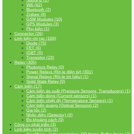
SubGHz (2)
Wifi (62)
Bluetooth (2)
Zigbee (8)
GSM Modules (10)
GPS Modules (3)
Phụ kiện (1)
Connector (26)
Linh kiện rời rạc (104)
Diode (75)
FET (6)
IGBT (0)
Transistor (23)
Relay (305)
Photomos Relay (0)
Power Relays (Rờ-le điện từ) (301)
Signal Relays (Rờ-le tín hiệu) (1)
Solid State Relay (0)
Cảm biến (17)
Cảm biến áp suất (Pressure Sensors, Transducers) (1)
Cảm biến dòng (Current sensors) (1)
Cảm biến nhiệt độ (Temperature Sensors) (1)
Cảm biến quang (Optical Sensors) (2)
Gia tốc (2)
Nhận diện (Detector) (0)
Đo khoảng cách (0)
Công cụ phát triển (3)
Linh kiện tuyến tính (2)