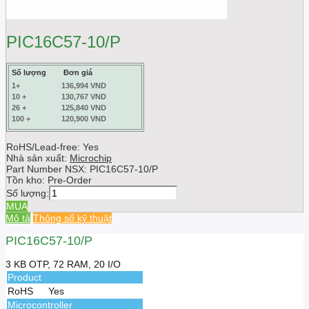
PIC16C57-10/P
Số lượng
Đơn giá
1+
136,994 VND
10 +
130,767 VND
26 +
125,840 VND
100 +
120,900 VND
RoHS/Lead-free: Yes
Nhà sản xuất:
Microchip
Part Number NSX:
PIC16C57-10/P
Tồn kho:
Pre-Order
Số lượng:
MUA
Mô tả
Thông số kỹ thuật
PIC16C57-10/P
3 KB OTP, 72 RAM, 20 I/O
Product
RoHS
Yes
Microcontroller