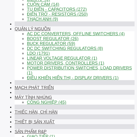
CUỘN CẢM (14)
TỤ ĐIỆN - CAPACITORS (272)
ĐIỆN TRỞ - RESISTORS (250)
THẠCH ANH (9)
QUẢN LÝ NGUỒN
AC DC CONVERTERS, OFFLINE SWITCHERS (4)
BOOST REGULATOR (26)
BUCK REGULATOR (59)
DC DC SWITCHING REGULATORS (8)
LDO (1791)
LINEAR VOLTAGE REGULATOR (1)
MOTOR DRIVERS, CONTROLLERS (1)
POWER DISTRIBUTION SWITCHES, LOAD DRIVERS
(1)
ĐIỀU KHIỂN HIỂN THỊ - DISPLAY DRIVERS (1)
MẠCH PHÁT TRIỂN
MÁY TÍNH NHÚNG
CÔNG NGHIỆP (45)
THIẾC HÀN, CHÌ HÀN
THIẾT BỊ SẢN XUẤT
SẢN PHẨM R&P
GIAO TIẾP (1)