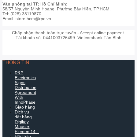
Văn phòng tại TP. Hồ Chí Minh:
58/57 Nguyễn Minh Hoàng, Phường Bảy Hiền, TP.HCM.
Tel: (028) 38119870.
Email: store.hcm@rpc.vn.
Chấp nhận thanh toán trực tuyến - Accept online payment.
Tài khoản số: 0441003726499. Vietcombank Tân Bình
THÔNG TIN
R&P
Electronics
Signs
Distribution
Agreement
With
InnoPhase
Giao hàng
Dịch vụ
đặt hàng
Digikey,
Mouser,
Element14...
Hội thảo