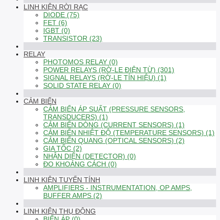
LINH KIỆN RỜI RẠC
DIODE (75)
FET (6)
IGBT (0)
TRANSISTOR (23)
RELAY
PHOTOMOS RELAY (0)
POWER RELAYS (RỜ-LE ĐIỆN TỪ) (301)
SIGNAL RELAYS (RỜ-LE TÍN HIỆU) (1)
SOLID STATE RELAY (0)
CẢM BIẾN
CẢM BIẾN ÁP SUẤT (PRESSURE SENSORS,
TRANSDUCERS) (1)
CẢM BIẾN DÒNG (CURRENT SENSORS) (1)
CẢM BIẾN NHIỆT ĐỘ (TEMPERATURE SENSORS) (1)
CẢM BIẾN QUANG (OPTICAL SENSORS) (2)
GIA TỐC (2)
NHẬN DIỆN (DETECTOR) (0)
ĐO KHOẢNG CÁCH (0)
LINH KIỆN TUYẾN TÍNH
AMPLIFIERS - INSTRUMENTATION, OP AMPS,
BUFFER AMPS (2)
LINH KIỆN THỤ ĐỘNG
BIẾN ÁP (0)