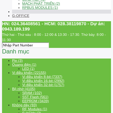
MẠCH PHÁT TRIỂN (2)
RPBUS MODULES (1)
G-OFFICE
HN: 024.36408561 - HCM: 028.38119870 - Dự án:
0943.189.199
Thứ hai - Thứ sáu : 8:00 - 12:00 & 13:30 - 17:30. Thứ bảy: 8:00 -
11:30
Danh mục
Pin (3)
Quang điện (1)
LED (1)
Vi điều khiển (22155)
Vi điều khiển 8-bit (7337)
Vi điều khiển 16-bit (2992)
Vi điều khiển 32-bit (1757)
Bộ nhớ (4105)
SRAM (102)
SST Flash (561)
EEPROM (3439)
Không dây (93)
RF Modules (1)