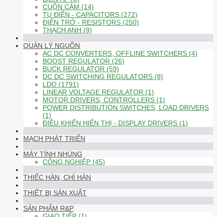
CUỘN CẢM (14)
TỤ ĐIỆN - CAPACITORS (272)
ĐIỆN TRỞ - RESISTORS (250)
THẠCH ANH (9)
QUẢN LÝ NGUỒN
AC DC CONVERTERS, OFFLINE SWITCHERS (4)
BOOST REGULATOR (26)
BUCK REGULATOR (59)
DC DC SWITCHING REGULATORS (8)
LDO (1791)
LINEAR VOLTAGE REGULATOR (1)
MOTOR DRIVERS, CONTROLLERS (1)
POWER DISTRIBUTION SWITCHES, LOAD DRIVERS
(1)
ĐIỀU KHIỂN HIỂN THỊ - DISPLAY DRIVERS (1)
MẠCH PHÁT TRIỂN
MÁY TÍNH NHÚNG
CÔNG NGHIỆP (45)
THIẾC HÀN, CHÌ HÀN
THIẾT BỊ SẢN XUẤT
SẢN PHẨM R&P
GIAO TIẾP (1)