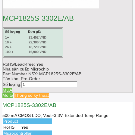
MCP1825S-3302E/AB
Số lượng
Đơn giá
1+
23,452 VND
10 +
22,386 VND
26 +
18,720 VND
100 +
16,900 VND
RoHS/Lead-free: Yes
Nhà sản xuất:
Microchip
Part Number NSX:
MCP1825S-3302E/AB
Tồn kho:
Pre-Order
Số lượng:
MUA
Mô tả
Thông số kỹ thuật
MCP1825S-3302E/AB
500 mA CMOS LDO, Vout=3.3V, Extended Temp Range
Product
RoHS
Yes
Microcontroller