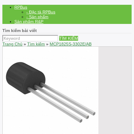
RPBus
- Đặc tả RPBus
- Sản phẩm
Sản phẩm R&P
Tìm kiếm bài viết
TÌM KIẾM
Trang Chủ
»
Tìm kiếm
»
MCP1825S-3302E/AB