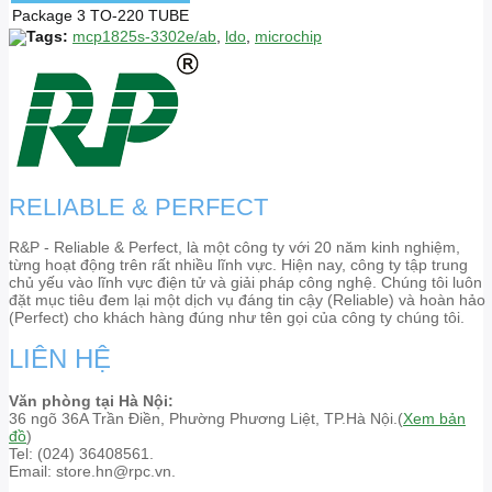
Package
3 TO-220 TUBE
Tags:
mcp1825s-3302e/ab
,
ldo
,
microchip
RELIABLE & PERFECT
R&P - Reliable & Perfect, là một công ty với 20 năm kinh nghiệm,
từng hoạt động trên rất nhiều lĩnh vực. Hiện nay, công ty tập trung
chủ yếu vào lĩnh vực điện tử và giải pháp công nghệ. Chúng tôi luôn
đặt mục tiêu đem lại một dịch vụ đáng tin cậy (Reliable) và hoàn hảo
(Perfect) cho khách hàng đúng như tên gọi của công ty chúng tôi.
LIÊN HỆ
Văn phòng tại Hà Nội:
36 ngõ 36A Trần Điền, Phường Phương Liệt, TP.Hà Nội.(
Xem bản
đồ
)
Tel: (024) 36408561.
Email: store.hn@rpc.vn.