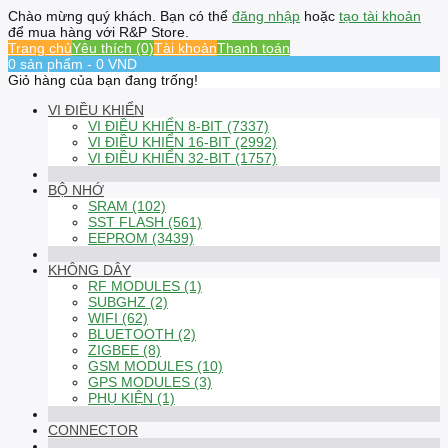
Chào mừng quý khách. Bạn có thể
đăng nhập
hoặc
tạo tài khoản
để mua hàng với R&P Store.
Trang chủ
Yêu thích (0)
Tài khoản
Thanh toán
0 sản phẩm - 0 VND
Giỏ hàng của bạn đang trống!
VI ĐIỀU KHIỂN
VI ĐIỀU KHIỂN 8-BIT (7337)
VI ĐIỀU KHIỂN 16-BIT (2992)
VI ĐIỀU KHIỂN 32-BIT (1757)
BỘ NHỚ
SRAM (102)
SST FLASH (561)
EEPROM (3439)
KHÔNG DÂY
RF MODULES (1)
SUBGHZ (2)
WIFI (62)
BLUETOOTH (2)
ZIGBEE (8)
GSM MODULES (10)
GPS MODULES (3)
PHỤ KIỆN (1)
CONNECTOR