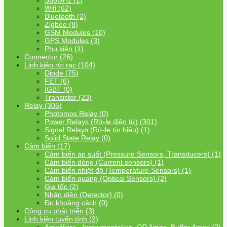
SubGHz (2)
Wifi (62)
Bluetooth (2)
Zigbee (8)
GSM Modules (10)
GPS Modules (3)
Phụ kiện (1)
Connector (26)
Linh kiện rời rạc (104)
Diode (75)
FET (6)
IGBT (0)
Transistor (23)
Relay (305)
Photomos Relay (0)
Power Relays (Rờ-le điện từ) (301)
Signal Relays (Rờ-le tín hiệu) (1)
Solid State Relay (0)
Cảm biến (17)
Cảm biến áp suất (Pressure Sensors, Transducers) (1)
Cảm biến dòng (Current sensors) (1)
Cảm biến nhiệt độ (Temperature Sensors) (1)
Cảm biến quang (Optical Sensors) (2)
Gia tốc (2)
Nhận diện (Detector) (0)
Đo khoảng cách (0)
Công cụ phát triển (3)
Linh kiện tuyến tính (2)