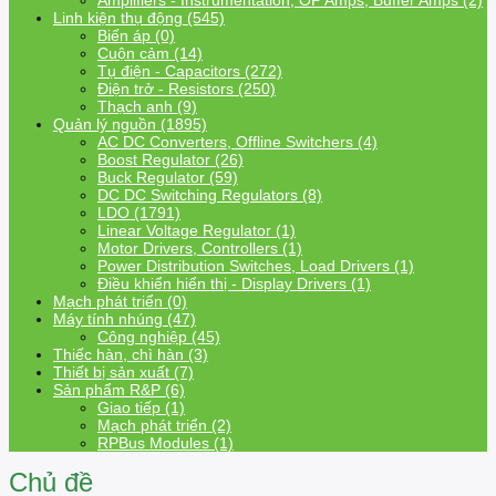
Amplifiers - Instrumentation, OP Amps, Buffer Amps (2)
Linh kiện thụ động (545)
Biến áp (0)
Cuộn cảm (14)
Tụ điện - Capacitors (272)
Điện trở - Resistors (250)
Thạch anh (9)
Quản lý nguồn (1895)
AC DC Converters, Offline Switchers (4)
Boost Regulator (26)
Buck Regulator (59)
DC DC Switching Regulators (8)
LDO (1791)
Linear Voltage Regulator (1)
Motor Drivers, Controllers (1)
Power Distribution Switches, Load Drivers (1)
Điều khiển hiển thị - Display Drivers (1)
Mạch phát triển (0)
Máy tính nhúng (47)
Công nghiệp (45)
Thiếc hàn, chì hàn (3)
Thiết bị sản xuất (7)
Sản phẩm R&P (6)
Giao tiếp (1)
Mạch phát triển (2)
RPBus Modules (1)
Chủ đề