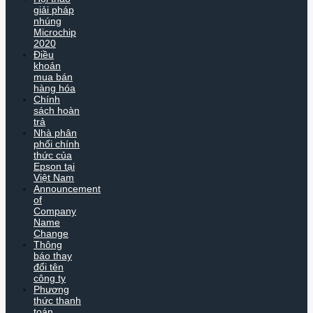
giải pháp
nhúng
Microchip
2020
Điều
khoản
mua bán
hàng hóa
Chính
sách hoàn
trả
Nhà phân
phối chính
thức của
Epson tại
Việt Nam
Announcement
of
Company
Name
Change
Thông
báo thay
đổi tên
công ty
Phương
thức thanh
toán