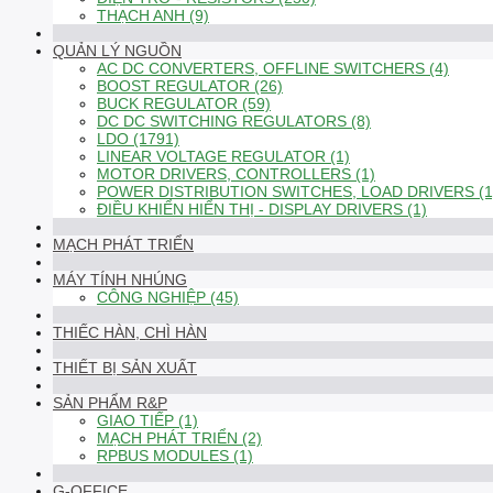
THẠCH ANH (9)
QUẢN LÝ NGUỒN
AC DC CONVERTERS, OFFLINE SWITCHERS (4)
BOOST REGULATOR (26)
BUCK REGULATOR (59)
DC DC SWITCHING REGULATORS (8)
LDO (1791)
LINEAR VOLTAGE REGULATOR (1)
MOTOR DRIVERS, CONTROLLERS (1)
POWER DISTRIBUTION SWITCHES, LOAD DRIVERS (1
ĐIỀU KHIỂN HIỂN THỊ - DISPLAY DRIVERS (1)
MẠCH PHÁT TRIỂN
MÁY TÍNH NHÚNG
CÔNG NGHIỆP (45)
THIẾC HÀN, CHÌ HÀN
THIẾT BỊ SẢN XUẤT
SẢN PHẨM R&P
GIAO TIẾP (1)
MẠCH PHÁT TRIỂN (2)
RPBUS MODULES (1)
G-OFFICE