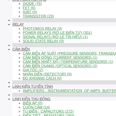
DIODE (75)
FET (6)
IGBT (0)
TRANSISTOR (23)
RELAY
PHOTOMOS RELAY (0)
POWER RELAYS (RỜ-LE ĐIỆN TỪ) (301)
SIGNAL RELAYS (RỜ-LE TÍN HIỆU) (1)
SOLID STATE RELAY (0)
CẢM BIẾN
CẢM BIẾN ÁP SUẤT (PRESSURE SENSORS, TRANSDUC
CẢM BIẾN DÒNG (CURRENT SENSORS) (1)
CẢM BIẾN NHIỆT ĐỘ (TEMPERATURE SENSORS) (1)
CẢM BIẾN QUANG (OPTICAL SENSORS) (2)
GIA TỐC (2)
NHẬN DIỆN (DETECTOR) (0)
ĐO KHOẢNG CÁCH (0)
LINH KIỆN TUYẾN TÍNH
AMPLIFIERS - INSTRUMENTATION, OP AMPS, BUFFER
LINH KIỆN THỤ ĐỘNG
BIẾN ÁP (0)
CUỘN CẢM (14)
TỤ ĐIỆN - CAPACITORS (272)
ĐIỆN TRỞ - RESISTORS (250)