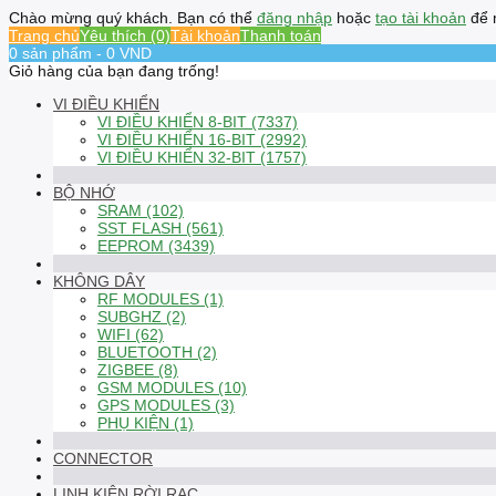
Chào mừng quý khách. Bạn có thể
đăng nhập
hoặc
tạo tài khoản
để 
Trang chủ
Yêu thích (0)
Tài khoản
Thanh toán
0 sản phẩm - 0 VND
Giỏ hàng của bạn đang trống!
VI ĐIỀU KHIỂN
VI ĐIỀU KHIỂN 8-BIT (7337)
VI ĐIỀU KHIỂN 16-BIT (2992)
VI ĐIỀU KHIỂN 32-BIT (1757)
BỘ NHỚ
SRAM (102)
SST FLASH (561)
EEPROM (3439)
KHÔNG DÂY
RF MODULES (1)
SUBGHZ (2)
WIFI (62)
BLUETOOTH (2)
ZIGBEE (8)
GSM MODULES (10)
GPS MODULES (3)
PHỤ KIỆN (1)
CONNECTOR
LINH KIỆN RỜI RẠC