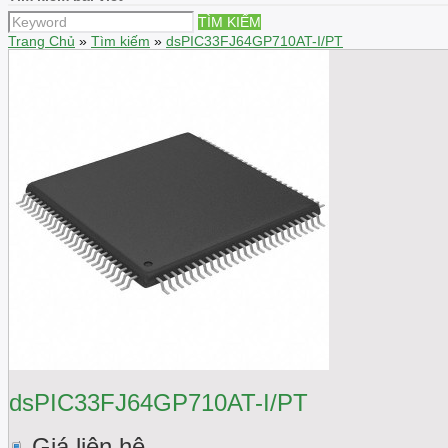
TÌM KIẾM
Trang Chủ
»
Tìm kiếm
»
dsPIC33FJ64GP710AT-I/PT
dsPIC33FJ64GP710AT-I/PT
Giá liên hệ