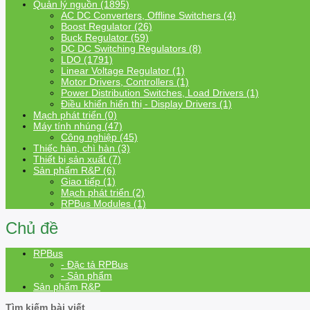
Quản lý nguồn (1895)
AC DC Converters, Offline Switchers (4)
Boost Regulator (26)
Buck Regulator (59)
DC DC Switching Regulators (8)
LDO (1791)
Linear Voltage Regulator (1)
Motor Drivers, Controllers (1)
Power Distribution Switches, Load Drivers (1)
Điều khiển hiển thị - Display Drivers (1)
Mạch phát triển (0)
Máy tính nhúng (47)
Công nghiệp (45)
Thiếc hàn, chì hàn (3)
Thiết bị sản xuất (7)
Sản phẩm R&P (6)
Giao tiếp (1)
Mạch phát triển (2)
RPBus Modules (1)
Chủ đề
RPBus
- Đặc tả RPBus
- Sản phẩm
Sản phẩm R&P
Tìm kiếm bài viết