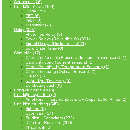
Connector (26)
Linh kiện rời rạc (104)
Diode (75)
FET (6)
IGBT (0)
Transistor (23)
Relay (305)
Photomos Relay (0)
Power Relays (Rờ-le điện từ) (301)
Signal Relays (Rờ-le tín hiệu) (1)
Solid State Relay (0)
Cảm biến (17)
Cảm biến áp suất (Pressure Sensors, Transducers) (1)
Cảm biến dòng (Current sensors) (1)
Cảm biến nhiệt độ (Temperature Sensors) (1)
Cảm biến quang (Optical Sensors) (2)
Gia tốc (2)
Nhận diện (Detector) (0)
Đo khoảng cách (0)
Công cụ phát triển (3)
Linh kiện tuyến tính (2)
Amplifiers - Instrumentation, OP Amps, Buffer Amps (2)
Linh kiện thụ động (545)
Biến áp (0)
Cuộn cảm (14)
Tụ điện - Capacitors (272)
Điện trở - Resistors (250)
Thạch anh (9)