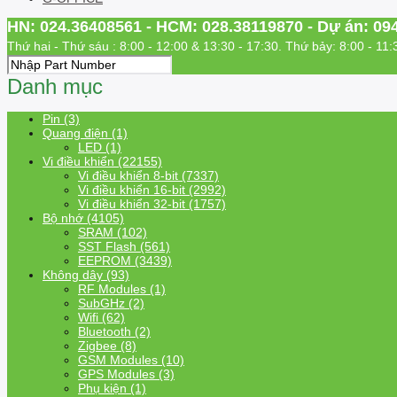
HN: 024.36408561 - HCM: 028.38119870 - Dự án: 09
Thứ hai - Thứ sáu : 8:00 - 12:00 & 13:30 - 17:30. Thứ bảy: 8:00 - 11:
Danh mục
Pin (3)
Quang điện (1)
LED (1)
Vi điều khiển (22155)
Vi điều khiển 8-bit (7337)
Vi điều khiển 16-bit (2992)
Vi điều khiển 32-bit (1757)
Bộ nhớ (4105)
SRAM (102)
SST Flash (561)
EEPROM (3439)
Không dây (93)
RF Modules (1)
SubGHz (2)
Wifi (62)
Bluetooth (2)
Zigbee (8)
GSM Modules (10)
GPS Modules (3)
Phụ kiện (1)