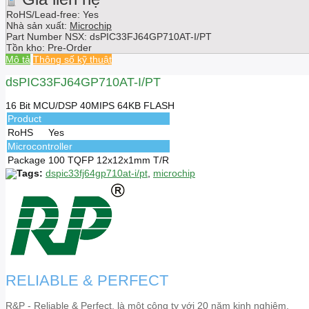
RoHS/Lead-free: Yes
Nhà sản xuất:
Microchip
Part Number NSX:
dsPIC33FJ64GP710AT-I/PT
Tồn kho:
Pre-Order
Mô tả
Thông số kỹ thuật
dsPIC33FJ64GP710AT-I/PT
16 Bit MCU/DSP 40MIPS 64KB FLASH
Product
RoHS
Yes
Microcontroller
Package
100 TQFP 12x12x1mm T/R
Tags:
dspic33fj64gp710at-i/pt
,
microchip
RELIABLE & PERFECT
R&P - Reliable & Perfect, là một công ty với 20 năm kinh nghiệm,