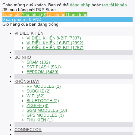
Chào mừng quý khách. Bạn có thể
đăng nhập
hoặc
tạo tài khoản
để mua hàng với R&P Store.
Trang chủ
Yêu thích (0)
Tài khoản
Thanh toán
0 sản phẩm - 0 VND
Giỏ hàng của bạn đang trống!
VI ĐIỀU KHIỂN
VI ĐIỀU KHIỂN 8-BIT (7337)
VI ĐIỀU KHIỂN 16-BIT (2992)
VI ĐIỀU KHIỂN 32-BIT (1757)
BỘ NHỚ
SRAM (102)
SST FLASH (561)
EEPROM (3439)
KHÔNG DÂY
RF MODULES (1)
SUBGHZ (2)
WIFI (62)
BLUETOOTH (2)
ZIGBEE (8)
GSM MODULES (10)
GPS MODULES (3)
PHỤ KIỆN (1)
CONNECTOR