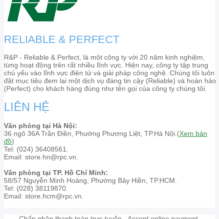
RELIABLE & PERFECT
R&P - Reliable & Perfect, là một công ty với 20 năm kinh nghiệm,
từng hoạt động trên rất nhiều lĩnh vực. Hiện nay, công ty tập trung
chủ yếu vào lĩnh vực điện tử và giải pháp công nghệ. Chúng tôi luôn
đặt mục tiêu đem lại một dịch vụ đáng tin cậy (Reliable) và hoàn hảo
(Perfect) cho khách hàng đúng như tên gọi của công ty chúng tôi.
LIÊN HỆ
Văn phòng tại Hà Nội:
36 ngõ 36A Trần Điền, Phường Phương Liệt, TP.Hà Nội.(
Xem bản
đồ
)
Tel: (024) 36408561.
Email: store.hn@rpc.vn.
Văn phòng tại TP. Hồ Chí Minh:
58/57 Nguyễn Minh Hoàng, Phường Bảy Hiền, TP.HCM.
Tel: (028) 38119870.
Email: store.hcm@rpc.vn.
Chấp nhận thanh toán trực tuyến - Accept online payment.