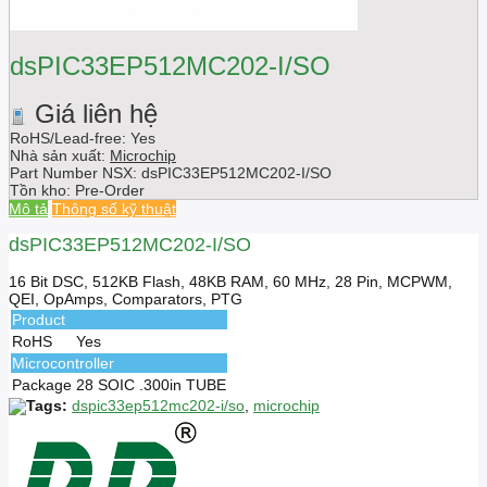
dsPIC33EP512MC202-I/SO
Giá liên hệ
RoHS/Lead-free: Yes
Nhà sản xuất:
Microchip
Part Number NSX:
dsPIC33EP512MC202-I/SO
Tồn kho:
Pre-Order
Mô tả
Thông số kỹ thuật
dsPIC33EP512MC202-I/SO
16 Bit DSC, 512KB Flash, 48KB RAM, 60 MHz, 28 Pin, MCPWM,
QEI, OpAmps, Comparators, PTG
Product
RoHS
Yes
Microcontroller
Package
28 SOIC .300in TUBE
Tags:
dspic33ep512mc202-i/so
,
microchip