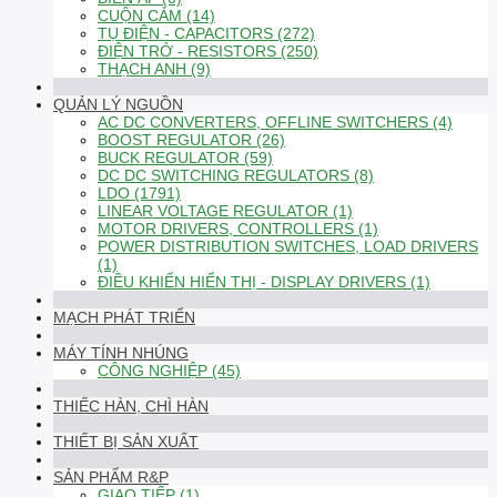
CUỘN CẢM (14)
TỤ ĐIỆN - CAPACITORS (272)
ĐIỆN TRỞ - RESISTORS (250)
THẠCH ANH (9)
QUẢN LÝ NGUỒN
AC DC CONVERTERS, OFFLINE SWITCHERS (4)
BOOST REGULATOR (26)
BUCK REGULATOR (59)
DC DC SWITCHING REGULATORS (8)
LDO (1791)
LINEAR VOLTAGE REGULATOR (1)
MOTOR DRIVERS, CONTROLLERS (1)
POWER DISTRIBUTION SWITCHES, LOAD DRIVERS
(1)
ĐIỀU KHIỂN HIỂN THỊ - DISPLAY DRIVERS (1)
MẠCH PHÁT TRIỂN
MÁY TÍNH NHÚNG
CÔNG NGHIỆP (45)
THIẾC HÀN, CHÌ HÀN
THIẾT BỊ SẢN XUẤT
SẢN PHẨM R&P
GIAO TIẾP (1)