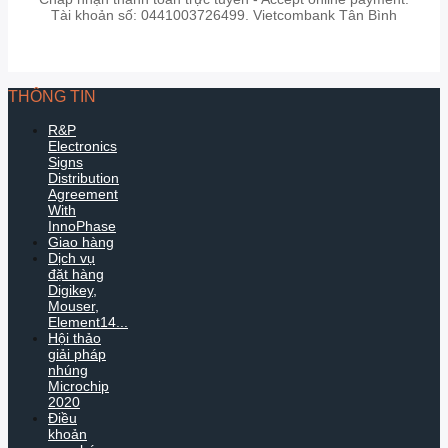
Tài khoản số: 0441003726499. Vietcombank Tân Bình
THÔNG TIN
R&P
Electronics
Signs
Distribution
Agreement
With
InnoPhase
Giao hàng
Dịch vụ
đặt hàng
Digikey,
Mouser,
Element14...
Hội thảo
giải pháp
nhúng
Microchip
2020
Điều
khoản