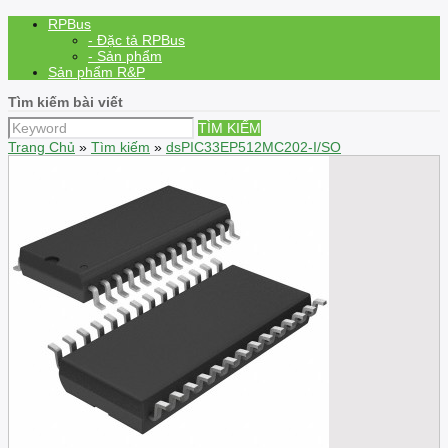
RPBus
- Đặc tả RPBus
- Sản phẩm
Sản phẩm R&P
Tìm kiếm bài viết
TÌM KIẾM
Trang Chủ
»
Tìm kiếm
»
dsPIC33EP512MC202-I/SO