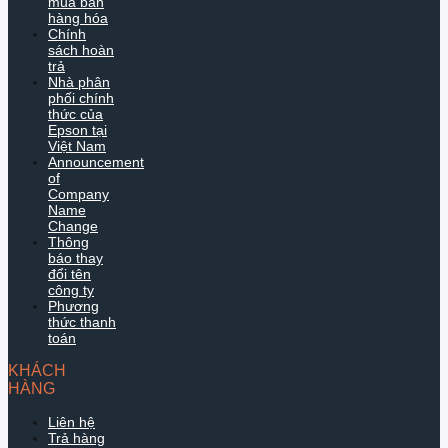
mua bán
hàng hóa
Chính
sách hoàn
trả
Nhà phân
phối chính
thức của
Epson tại
Việt Nam
Announcement
of
Company
Name
Change
Thông
báo thay
đổi tên
công ty
Phương
thức thanh
toán
KHÁCH
HÀNG
Liên hệ
Trả hàng