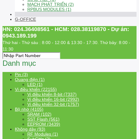
MẠCH PHÁT TRIỂN (2)
RPBUS MODULES (1)
G-OFFICE
HN: 024.36408561 - HCM: 028.38119870 - Dự án:
0943.189.199
Thứ hai - Thứ sáu : 8:00 - 12:00 & 13:30 - 17:30. Thứ bảy: 8:00 -
11:30
Danh mục
Pin (3)
Quang điện (1)
LED (1)
Vi điều khiển (22155)
Vi điều khiển 8-bit (7337)
Vi điều khiển 16-bit (2992)
Vi điều khiển 32-bit (1757)
Bộ nhớ (4105)
SRAM (102)
SST Flash (561)
EEPROM (3439)
Không dây (93)
RF Modules (1)