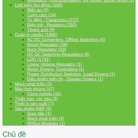
Amplifiers - Instrumentation, OP Amps, Buffer Amps (2)
Linh kiện thụ động (545)
Biến áp (0)
Cuộn cảm (14)
Tụ điện - Capacitors (272)
Điện trở - Resistors (250)
Thạch anh (9)
Quản lý nguồn (1895)
AC DC Converters, Offline Switchers (4)
Boost Regulator (26)
Buck Regulator (59)
DC DC Switching Regulators (8)
LDO (1791)
Linear Voltage Regulator (1)
Motor Drivers, Controllers (1)
Power Distribution Switches, Load Drivers (1)
Điều khiển hiển thị - Display Drivers (1)
Mạch phát triển (0)
Máy tính nhúng (47)
Công nghiệp (45)
Thiếc hàn, chì hàn (3)
Thiết bị sản xuất (7)
Sản phẩm R&P (6)
Giao tiếp (1)
Mạch phát triển (2)
RPBus Modules (1)
Chủ đề