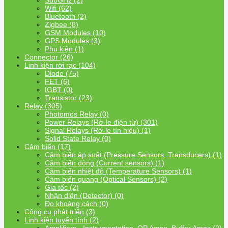
SubGHz (2)
Wifi (62)
Bluetooth (2)
Zigbee (8)
GSM Modules (10)
GPS Modules (3)
Phụ kiện (1)
Connector (26)
Linh kiện rời rạc (104)
Diode (75)
FET (6)
IGBT (0)
Transistor (23)
Relay (305)
Photomos Relay (0)
Power Relays (Rờ-le điện từ) (301)
Signal Relays (Rờ-le tín hiệu) (1)
Solid State Relay (0)
Cảm biến (17)
Cảm biến áp suất (Pressure Sensors, Transducers) (1)
Cảm biến dòng (Current sensors) (1)
Cảm biến nhiệt độ (Temperature Sensors) (1)
Cảm biến quang (Optical Sensors) (2)
Gia tốc (2)
Nhận diện (Detector) (0)
Đo khoảng cách (0)
Công cụ phát triển (3)
Linh kiện tuyến tính (2)