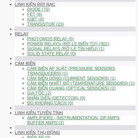
LINH KIỆN RỜI RẠC
DIODE (75)
FET (6)
IGBT (0)
TRANSISTOR (23)
RELAY
PHOTOMOS RELAY (0)
POWER RELAYS (RỜ-LE ĐIỆN TỪ) (301)
SIGNAL RELAYS (RỜ-LE TÍN HIỆU) (1)
SOLID STATE RELAY (0)
CẢM BIẾN
CẢM BIẾN ÁP SUẤT (PRESSURE SENSORS,
TRANSDUCERS) (1)
CẢM BIẾN DÒNG (CURRENT SENSORS) (1)
CẢM BIẾN NHIỆT ĐỘ (TEMPERATURE SENSORS) (1)
CẢM BIẾN QUANG (OPTICAL SENSORS) (2)
GIA TỐC (2)
NHẬN DIỆN (DETECTOR) (0)
ĐO KHOẢNG CÁCH (0)
LINH KIỆN TUYẾN TÍNH
AMPLIFIERS - INSTRUMENTATION, OP AMPS,
BUFFER AMPS (2)
LINH KIỆN THỤ ĐỘNG
BIẾN ÁP (0)