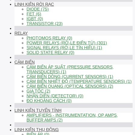
LINH KIỆN RỜI RẠC
DIODE (75)
FET (6)
IGBT (0)
TRANSISTOR (23)
RELAY
PHOTOMOS RELAY (0)
POWER RELAYS (RỜ-LE ĐIỆN TỪ) (301)
SIGNAL RELAYS (RỜ-LE TÍN HIỆU) (1)
SOLID STATE RELAY (0)
CẢM BIẾN
CẢM BIẾN ÁP SUẤT (PRESSURE SENSORS,
TRANSDUCERS) (1)
CẢM BIẾN DÒNG (CURRENT SENSORS) (1)
CẢM BIẾN NHIỆT ĐỘ (TEMPERATURE SENSORS) (1)
CẢM BIẾN QUANG (OPTICAL SENSORS) (2)
GIA TỐC (2)
NHẬN DIỆN (DETECTOR) (0)
ĐO KHOẢNG CÁCH (0)
LINH KIỆN TUYẾN TÍNH
AMPLIFIERS - INSTRUMENTATION, OP AMPS,
BUFFER AMPS (2)
LINH KIỆN THỤ ĐỘNG
BIẾN ÁP (0)