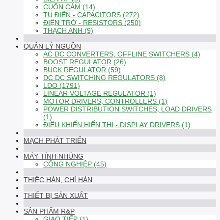
CUỘN CẢM (14)
TỤ ĐIỆN - CAPACITORS (272)
ĐIỆN TRỞ - RESISTORS (250)
THẠCH ANH (9)
QUẢN LÝ NGUỒN
AC DC CONVERTERS, OFFLINE SWITCHERS (4)
BOOST REGULATOR (26)
BUCK REGULATOR (59)
DC DC SWITCHING REGULATORS (8)
LDO (1791)
LINEAR VOLTAGE REGULATOR (1)
MOTOR DRIVERS, CONTROLLERS (1)
POWER DISTRIBUTION SWITCHES, LOAD DRIVERS
(1)
ĐIỀU KHIỂN HIỂN THỊ - DISPLAY DRIVERS (1)
MẠCH PHÁT TRIỂN
MÁY TÍNH NHÚNG
CÔNG NGHIỆP (45)
THIẾC HÀN, CHÌ HÀN
THIẾT BỊ SẢN XUẤT
SẢN PHẨM R&P
GIAO TIẾP (1)