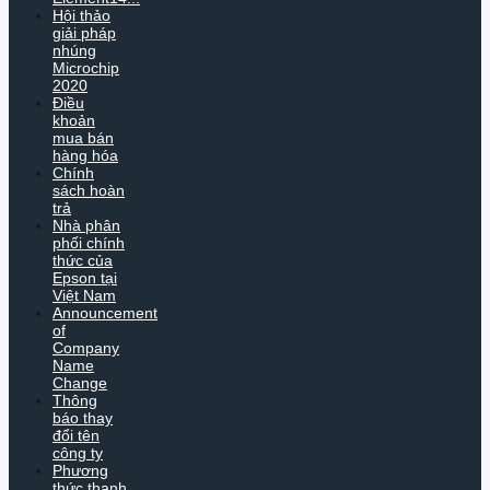
Hội thảo
giải pháp
nhúng
Microchip
2020
Điều
khoản
mua bán
hàng hóa
Chính
sách hoàn
trả
Nhà phân
phối chính
thức của
Epson tại
Việt Nam
Announcement
of
Company
Name
Change
Thông
báo thay
đổi tên
công ty
Phương
thức thanh