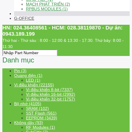
MẠCH PHÁT TRIỂN (2)
RPBUS MODULES (1)
G-OFFICE
HN: 024.36408561 - HCM: 028.38119870 - Dự án:
0943.189.199
Thứ hai - Thứ sáu : 8:00 - 12:00 & 13:30 - 17:30. Thứ bảy: 8:00 -
11:30
Danh mục
Pin (3)
Quang điện (1)
LED (1)
Vi điều khiển (22155)
Vi điều khiển 8-bit (7337)
Vi điều khiển 16-bit (2992)
Vi điều khiển 32-bit (1757)
Bộ nhớ (4105)
SRAM (102)
SST Flash (561)
EEPROM (3439)
Không dây (93)
RF Modules (1)