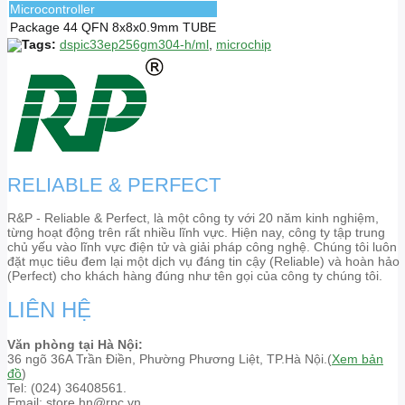
Microcontroller
Package
44 QFN 8x8x0.9mm TUBE
Tags:
dspic33ep256gm304-h/ml
,
microchip
RELIABLE & PERFECT
R&P - Reliable & Perfect, là một công ty với 20 năm kinh nghiệm,
từng hoạt động trên rất nhiều lĩnh vực. Hiện nay, công ty tập trung
chủ yếu vào lĩnh vực điện tử và giải pháp công nghệ. Chúng tôi luôn
đặt mục tiêu đem lại một dịch vụ đáng tin cậy (Reliable) và hoàn hảo
(Perfect) cho khách hàng đúng như tên gọi của công ty chúng tôi.
LIÊN HỆ
Văn phòng tại Hà Nội:
36 ngõ 36A Trần Điền, Phường Phương Liệt, TP.Hà Nội.(
Xem bản
đồ
)
Tel: (024) 36408561.
Email: store.hn@rpc.vn.