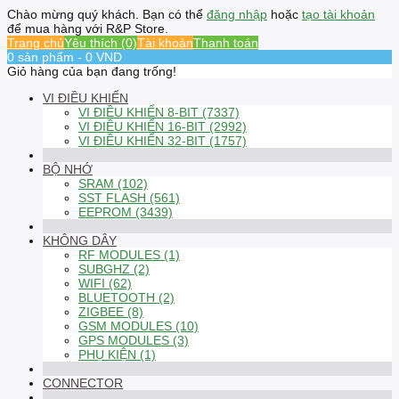
Chào mừng quý khách. Bạn có thể
đăng nhập
hoặc
tạo tài khoản
để mua hàng với R&P Store.
Trang chủ
Yêu thích (0)
Tài khoản
Thanh toán
0 sản phẩm - 0 VND
Giỏ hàng của bạn đang trống!
VI ĐIỀU KHIỂN
VI ĐIỀU KHIỂN 8-BIT (7337)
VI ĐIỀU KHIỂN 16-BIT (2992)
VI ĐIỀU KHIỂN 32-BIT (1757)
BỘ NHỚ
SRAM (102)
SST FLASH (561)
EEPROM (3439)
KHÔNG DÂY
RF MODULES (1)
SUBGHZ (2)
WIFI (62)
BLUETOOTH (2)
ZIGBEE (8)
GSM MODULES (10)
GPS MODULES (3)
PHỤ KIỆN (1)
CONNECTOR