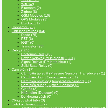
SubGHz (2)
Wifi (62)
Bluetooth (2)
Zigbee (8)
GSM Modules (10)
GPS Modules (3)
Phụ kiện (1)
Connector (26)
Linh kiện rời rạc (104)
Diode (75)
FET (6)
IGBT (0)
Transistor (23)
Relay (305)
Photomos Relay (0)
Power Relays (Rờ-le điện từ) (301)
Signal Relays (Rờ-le tín hiệu) (1)
Solid State Relay (0)
Cảm biến (17)
Cảm biến áp suất (Pressure Sensors, Transducers) (1)
Cảm biến dòng (Current sensors) (1)
Cảm biến nhiệt độ (Temperature Sensors) (1)
Cảm biến quang (Optical Sensors) (2)
Gia tốc (2)
Nhận diện (Detector) (0)
Đo khoảng cách (0)
Công cụ phát triển (3)
Linh kiện tuyến tính (2)