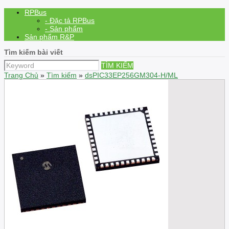
RPBus
- Đặc tả RPBus
- Sản phẩm
Sản phẩm R&P
Tìm kiếm bài viết
TÌM KIẾM
Trang Chủ
»
Tìm kiếm
»
dsPIC33EP256GM304-H/ML