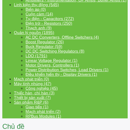
Amplifiers - Instrumentation, OP Amps, Buffer Amps (2)
Linh kiện thụ động (545)
Biến áp (0)
Cuộn cảm (14)
Tụ điện - Capacitors (272)
Điện trở - Resistors (250)
Thạch anh (9)
Quản lý nguồn (1895)
AC DC Converters, Offline Switchers (4)
Boost Regulator (26)
Buck Regulator (59)
DC DC Switching Regulators (8)
LDO (1791)
Linear Voltage Regulator (1)
Motor Drivers, Controllers (1)
Power Distribution Switches, Load Drivers (1)
Điều khiển hiển thị - Display Drivers (1)
Mạch phát triển (0)
Máy tính nhúng (47)
Công nghiệp (45)
Thiếc hàn, chì hàn (3)
Thiết bị sản xuất (7)
Sản phẩm R&P (6)
Giao tiếp (1)
Mạch phát triển (2)
RPBus Modules (1)
Chủ đề