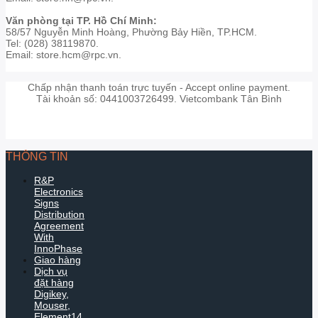
Văn phòng tại TP. Hồ Chí Minh:
58/57 Nguyễn Minh Hoàng, Phường Bảy Hiền, TP.HCM.
Tel: (028) 38119870.
Email: store.hcm@rpc.vn.
Chấp nhận thanh toán trực tuyến - Accept online payment.
Tài khoản số: 0441003726499. Vietcombank Tân Bình
THÔNG TIN
R&P
Electronics
Signs
Distribution
Agreement
With
InnoPhase
Giao hàng
Dịch vụ
đặt hàng
Digikey,
Mouser,
Element14...