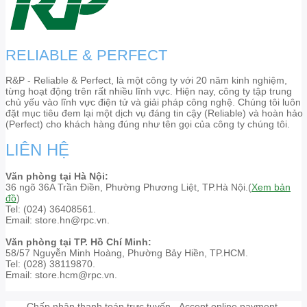
RELIABLE & PERFECT
R&P - Reliable & Perfect, là một công ty với 20 năm kinh nghiệm,
từng hoạt động trên rất nhiều lĩnh vực. Hiện nay, công ty tập trung
chủ yếu vào lĩnh vực điện tử và giải pháp công nghệ. Chúng tôi luôn
đặt mục tiêu đem lại một dịch vụ đáng tin cậy (Reliable) và hoàn hảo
(Perfect) cho khách hàng đúng như tên gọi của công ty chúng tôi.
LIÊN HỆ
Văn phòng tại Hà Nội:
36 ngõ 36A Trần Điền, Phường Phương Liệt, TP.Hà Nội.(
Xem bản
đồ
)
Tel: (024) 36408561.
Email: store.hn@rpc.vn.
Văn phòng tại TP. Hồ Chí Minh:
58/57 Nguyễn Minh Hoàng, Phường Bảy Hiền, TP.HCM.
Tel: (028) 38119870.
Email: store.hcm@rpc.vn.
Chấp nhận thanh toán trực tuyến - Accept online payment.