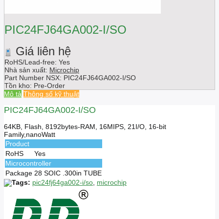
PIC24FJ64GA002-I/SO
Giá liên hệ
RoHS/Lead-free: Yes
Nhà sản xuất:
Microchip
Part Number NSX:
PIC24FJ64GA002-I/SO
Tồn kho:
Pre-Order
Mô tả
Thông số kỹ thuật
PIC24FJ64GA002-I/SO
64KB, Flash, 8192bytes-RAM, 16MIPS, 21I/O, 16-bit
Family,nanoWatt
Product
RoHS
Yes
Microcontroller
Package
28 SOIC .300in TUBE
Tags:
pic24fj64ga002-i/so
,
microchip