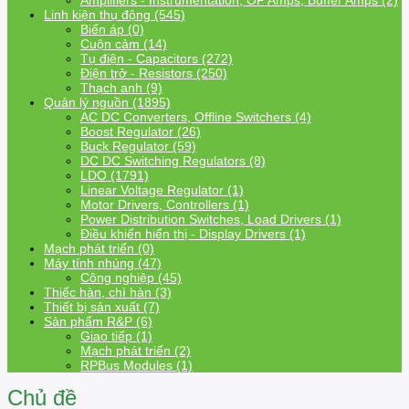
Amplifiers - Instrumentation, OP Amps, Buffer Amps (2)
Linh kiện thụ động (545)
Biến áp (0)
Cuộn cảm (14)
Tụ điện - Capacitors (272)
Điện trở - Resistors (250)
Thạch anh (9)
Quản lý nguồn (1895)
AC DC Converters, Offline Switchers (4)
Boost Regulator (26)
Buck Regulator (59)
DC DC Switching Regulators (8)
LDO (1791)
Linear Voltage Regulator (1)
Motor Drivers, Controllers (1)
Power Distribution Switches, Load Drivers (1)
Điều khiển hiển thị - Display Drivers (1)
Mạch phát triển (0)
Máy tính nhúng (47)
Công nghiệp (45)
Thiếc hàn, chì hàn (3)
Thiết bị sản xuất (7)
Sản phẩm R&P (6)
Giao tiếp (1)
Mạch phát triển (2)
RPBus Modules (1)
Chủ đề