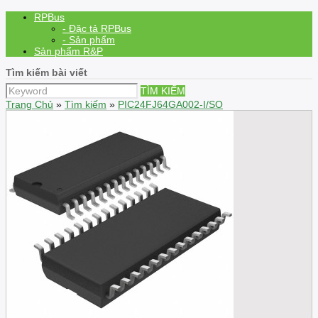
RPBus
- Đặc tả RPBus
- Sản phẩm
Sản phẩm R&P
Tìm kiếm bài viết
TÌM KIẾM
Trang Chủ
»
Tìm kiếm
»
PIC24FJ64GA002-I/SO