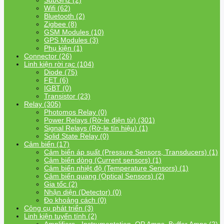
SubGHz (2)
Wifi (62)
Bluetooth (2)
Zigbee (8)
GSM Modules (10)
GPS Modules (3)
Phụ kiện (1)
Connector (26)
Linh kiện rời rạc (104)
Diode (75)
FET (6)
IGBT (0)
Transistor (23)
Relay (305)
Photomos Relay (0)
Power Relays (Rờ-le điện từ) (301)
Signal Relays (Rờ-le tín hiệu) (1)
Solid State Relay (0)
Cảm biến (17)
Cảm biến áp suất (Pressure Sensors, Transducers) (1)
Cảm biến dòng (Current sensors) (1)
Cảm biến nhiệt độ (Temperature Sensors) (1)
Cảm biến quang (Optical Sensors) (2)
Gia tốc (2)
Nhận diện (Detector) (0)
Đo khoảng cách (0)
Công cụ phát triển (3)
Linh kiện tuyến tính (2)