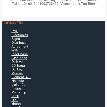
Tài khoản số: 0441003726499. Vietcombank Tân Bình
THÔNG TIN
R&P
Electronics
Signs
Distribution
Agreement
With
InnoPhase
Giao hàng
Dịch vụ
đặt hàng
Digikey,
Mouser,
Element14...
Hội thảo
giải pháp
nhúng
Microchip
2020
Điều
khoản