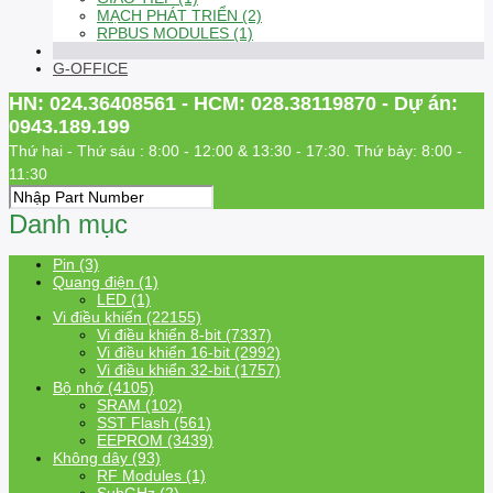
MẠCH PHÁT TRIỂN (2)
RPBUS MODULES (1)
G-OFFICE
HN: 024.36408561 - HCM: 028.38119870 - Dự án:
0943.189.199
Thứ hai - Thứ sáu : 8:00 - 12:00 & 13:30 - 17:30. Thứ bảy: 8:00 -
11:30
Danh mục
Pin (3)
Quang điện (1)
LED (1)
Vi điều khiển (22155)
Vi điều khiển 8-bit (7337)
Vi điều khiển 16-bit (2992)
Vi điều khiển 32-bit (1757)
Bộ nhớ (4105)
SRAM (102)
SST Flash (561)
EEPROM (3439)
Không dây (93)
RF Modules (1)