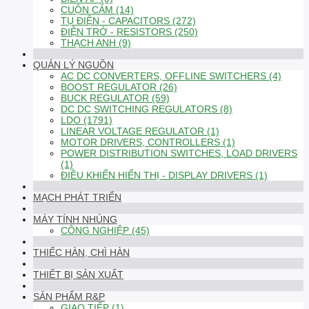
CUỘN CẢM (14)
TỤ ĐIỆN - CAPACITORS (272)
ĐIỆN TRỞ - RESISTORS (250)
THẠCH ANH (9)
QUẢN LÝ NGUỒN
AC DC CONVERTERS, OFFLINE SWITCHERS (4)
BOOST REGULATOR (26)
BUCK REGULATOR (59)
DC DC SWITCHING REGULATORS (8)
LDO (1791)
LINEAR VOLTAGE REGULATOR (1)
MOTOR DRIVERS, CONTROLLERS (1)
POWER DISTRIBUTION SWITCHES, LOAD DRIVERS
(1)
ĐIỀU KHIỂN HIỂN THỊ - DISPLAY DRIVERS (1)
MẠCH PHÁT TRIỂN
MÁY TÍNH NHÚNG
CÔNG NGHIỆP (45)
THIẾC HÀN, CHÌ HÀN
THIẾT BỊ SẢN XUẤT
SẢN PHẨM R&P
GIAO TIẾP (1)