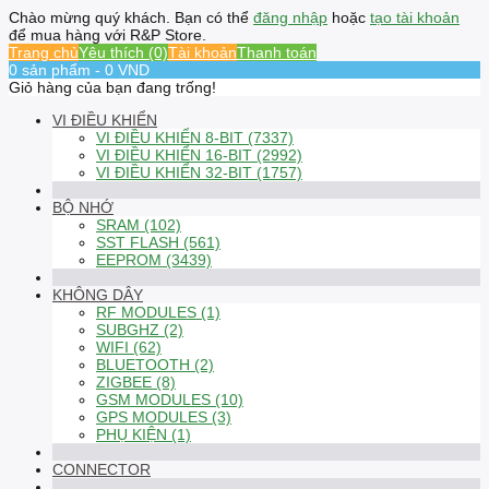
Chào mừng quý khách. Bạn có thể
đăng nhập
hoặc
tạo tài khoản
để mua hàng với R&P Store.
Trang chủ
Yêu thích (0)
Tài khoản
Thanh toán
0 sản phẩm - 0 VND
Giỏ hàng của bạn đang trống!
VI ĐIỀU KHIỂN
VI ĐIỀU KHIỂN 8-BIT (7337)
VI ĐIỀU KHIỂN 16-BIT (2992)
VI ĐIỀU KHIỂN 32-BIT (1757)
BỘ NHỚ
SRAM (102)
SST FLASH (561)
EEPROM (3439)
KHÔNG DÂY
RF MODULES (1)
SUBGHZ (2)
WIFI (62)
BLUETOOTH (2)
ZIGBEE (8)
GSM MODULES (10)
GPS MODULES (3)
PHỤ KIỆN (1)
CONNECTOR