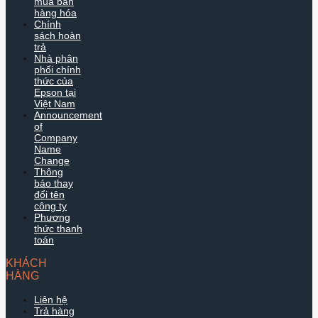
mua bán
hàng hóa
Chính
sách hoàn
trả
Nhà phân
phối chính
thức của
Epson tại
Việt Nam
Announcement
of
Company
Name
Change
Thông
báo thay
đổi tên
công ty
Phương
thức thanh
toán
KHÁCH
HÀNG
Liên hệ
Trả hàng