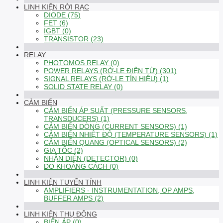
LINH KIỆN RỜI RẠC
DIODE (75)
FET (6)
IGBT (0)
TRANSISTOR (23)
RELAY
PHOTOMOS RELAY (0)
POWER RELAYS (RỜ-LE ĐIỆN TỪ) (301)
SIGNAL RELAYS (RỜ-LE TÍN HIỆU) (1)
SOLID STATE RELAY (0)
CẢM BIẾN
CẢM BIẾN ÁP SUẤT (PRESSURE SENSORS,
TRANSDUCERS) (1)
CẢM BIẾN DÒNG (CURRENT SENSORS) (1)
CẢM BIẾN NHIỆT ĐỘ (TEMPERATURE SENSORS) (1)
CẢM BIẾN QUANG (OPTICAL SENSORS) (2)
GIA TỐC (2)
NHẬN DIỆN (DETECTOR) (0)
ĐO KHOẢNG CÁCH (0)
LINH KIỆN TUYẾN TÍNH
AMPLIFIERS - INSTRUMENTATION, OP AMPS,
BUFFER AMPS (2)
LINH KIỆN THỤ ĐỘNG
BIẾN ÁP (0)