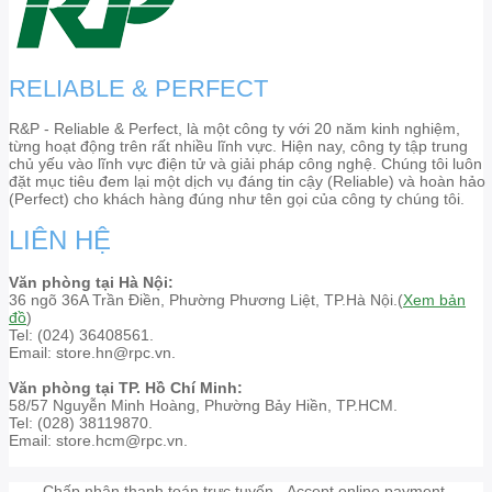
RELIABLE & PERFECT
R&P - Reliable & Perfect, là một công ty với 20 năm kinh nghiệm,
từng hoạt động trên rất nhiều lĩnh vực. Hiện nay, công ty tập trung
chủ yếu vào lĩnh vực điện tử và giải pháp công nghệ. Chúng tôi luôn
đặt mục tiêu đem lại một dịch vụ đáng tin cậy (Reliable) và hoàn hảo
(Perfect) cho khách hàng đúng như tên gọi của công ty chúng tôi.
LIÊN HỆ
Văn phòng tại Hà Nội:
36 ngõ 36A Trần Điền, Phường Phương Liệt, TP.Hà Nội.(
Xem bản
đồ
)
Tel: (024) 36408561.
Email: store.hn@rpc.vn.
Văn phòng tại TP. Hồ Chí Minh:
58/57 Nguyễn Minh Hoàng, Phường Bảy Hiền, TP.HCM.
Tel: (028) 38119870.
Email: store.hcm@rpc.vn.
Chấp nhận thanh toán trực tuyến - Accept online payment.