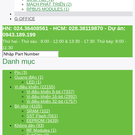
MẠCH PHÁT TRIỂN (2)
RPBUS MODULES (1)
G-OFFICE
HN: 024.36408561 - HCM: 028.38119870 - Dự án:
0943.189.199
Thứ hai - Thứ sáu : 8:00 - 12:00 & 13:30 - 17:30. Thứ bảy: 8:00 -
11:30
Danh mục
Pin (3)
Quang điện (1)
LED (1)
Vi điều khiển (22155)
Vi điều khiển 8-bit (7337)
Vi điều khiển 16-bit (2992)
Vi điều khiển 32-bit (1757)
Bộ nhớ (4105)
SRAM (102)
SST Flash (561)
EEPROM (3439)
Không dây (93)
RF Modules (1)