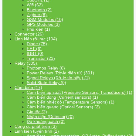
SubGHz (2)
Wifi (62)
Bluetooth (2)
Zigbee (8)
GSM Modules (10)
GPS Modules (3)
Phụ kiện (1)
Connector (26)
Linh kiện rời rạc (104)
Diode (75)
FET (6)
IGBT (0)
Transistor (23)
Relay (305)
Photomos Relay (0)
Power Relays (Rờ-le điện từ) (301)
Signal Relays (Rờ-le tín hiệu) (1)
Solid State Relay (0)
Cảm biến (17)
Cảm biến áp suất (Pressure Sensors, Transducers) (1)
Cảm biến dòng (Current sensors) (1)
Cảm biến nhiệt độ (Temperature Sensors) (1)
Cảm biến quang (Optical Sensors) (2)
Gia tốc (2)
Nhận diện (Detector) (0)
Đo khoảng cách (0)
Công cụ phát triển (3)
Linh kiện tuyến tính (2)