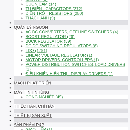
CUỘN CẢM (14)
TỤ ĐIỆN - CAPACITORS (272)
ĐIỆN TRỞ - RESISTORS (250)
THẠCH ANH (9)
QUẢN LÝ NGUỒN
AC DC CONVERTERS, OFFLINE SWITCHERS (4)
BOOST REGULATOR (26)
BUCK REGULATOR (59)
DC DC SWITCHING REGULATORS (8)
LDO (1791)
LINEAR VOLTAGE REGULATOR (1)
MOTOR DRIVERS, CONTROLLERS (1)
POWER DISTRIBUTION SWITCHES, LOAD DRIVERS
(1)
ĐIỀU KHIỂN HIỂN THỊ - DISPLAY DRIVERS (1)
MẠCH PHÁT TRIỂN
MÁY TÍNH NHÚNG
CÔNG NGHIỆP (45)
THIẾC HÀN, CHÌ HÀN
THIẾT BỊ SẢN XUẤT
SẢN PHẨM R&P
GIAO TIẾP (1)