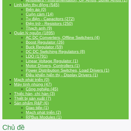
Amplifiers - Instrumentation, OP Amps, Buffer Amps (2)
Linh kiện thụ động (545)
Biến áp (0)
Cuộn cảm (14)
Tụ điện - Capacitors (272)
Điện trở - Resistors (250)
Thạch anh (9)
Quản lý nguồn (1895)
AC DC Converters, Offline Switchers (4)
Boost Regulator (26)
Buck Regulator (59)
DC DC Switching Regulators (8)
LDO (1791)
Linear Voltage Regulator (1)
Motor Drivers, Controllers (1)
Power Distribution Switches, Load Drivers (1)
Điều khiển hiển thị - Display Drivers (1)
Mạch phát triển (0)
Máy tính nhúng (47)
Công nghiệp (45)
Thiếc hàn, chì hàn (3)
Thiết bị sản xuất (7)
Sản phẩm R&P (6)
Giao tiếp (1)
Mạch phát triển (2)
RPBus Modules (1)
Chủ đề