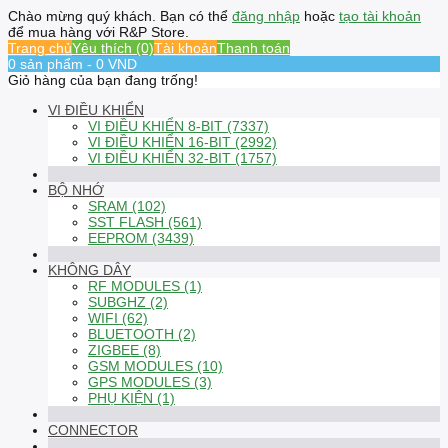
Chào mừng quý khách. Bạn có thể
đăng nhập
hoặc
tạo tài khoản
để mua hàng với R&P Store.
Trang chủ
Yêu thích (0)
Tài khoản
Thanh toán
0 sản phẩm - 0 VND
Giỏ hàng của bạn đang trống!
VI ĐIỀU KHIỂN
VI ĐIỀU KHIỂN 8-BIT (7337)
VI ĐIỀU KHIỂN 16-BIT (2992)
VI ĐIỀU KHIỂN 32-BIT (1757)
BỘ NHỚ
SRAM (102)
SST FLASH (561)
EEPROM (3439)
KHÔNG DÂY
RF MODULES (1)
SUBGHZ (2)
WIFI (62)
BLUETOOTH (2)
ZIGBEE (8)
GSM MODULES (10)
GPS MODULES (3)
PHỤ KIỆN (1)
CONNECTOR