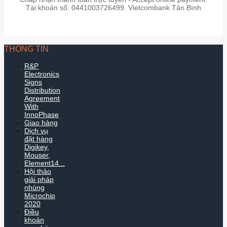
Tài khoản số: 0441003726499. Vietcombank Tân Bình
THÔNG TIN
R&P
Electronics
Signs
Distribution
Agreement
With
InnoPhase
Giao hàng
Dịch vụ
đặt hàng
Digikey,
Mouser,
Element14...
Hội thảo
giải pháp
nhúng
Microchip
2020
Điều
khoản