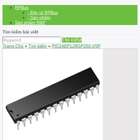
RPBus
- Đặc tả RPBus
- Sản phẩm
Sản phẩm R&P
Tìm kiếm bài viết
TÌM KIẾM
Trang Chủ
»
Tìm kiếm
»
PIC24EP128GP202-I/SP