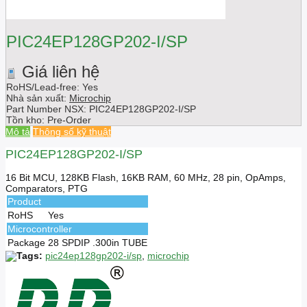
PIC24EP128GP202-I/SP
Giá liên hệ
RoHS/Lead-free: Yes
Nhà sản xuất:
Microchip
Part Number NSX:
PIC24EP128GP202-I/SP
Tồn kho:
Pre-Order
Mô tả
Thông số kỹ thuật
PIC24EP128GP202-I/SP
16 Bit MCU, 128KB Flash, 16KB RAM, 60 MHz, 28 pin, OpAmps,
Comparators, PTG
Product
RoHS
Yes
Microcontroller
Package
28 SPDIP .300in TUBE
Tags:
pic24ep128gp202-i/sp
,
microchip