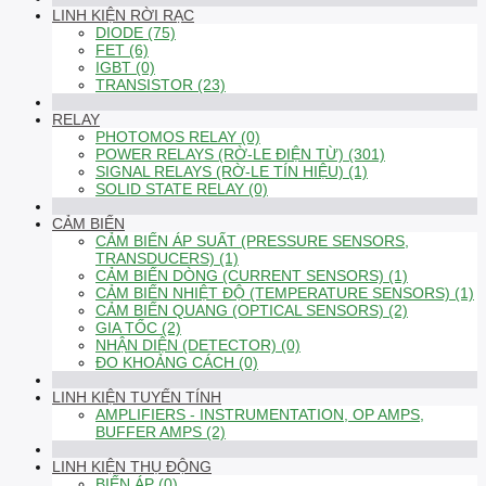
LINH KIỆN RỜI RẠC
DIODE (75)
FET (6)
IGBT (0)
TRANSISTOR (23)
RELAY
PHOTOMOS RELAY (0)
POWER RELAYS (RỜ-LE ĐIỆN TỪ) (301)
SIGNAL RELAYS (RỜ-LE TÍN HIỆU) (1)
SOLID STATE RELAY (0)
CẢM BIẾN
CẢM BIẾN ÁP SUẤT (PRESSURE SENSORS,
TRANSDUCERS) (1)
CẢM BIẾN DÒNG (CURRENT SENSORS) (1)
CẢM BIẾN NHIỆT ĐỘ (TEMPERATURE SENSORS) (1)
CẢM BIẾN QUANG (OPTICAL SENSORS) (2)
GIA TỐC (2)
NHẬN DIỆN (DETECTOR) (0)
ĐO KHOẢNG CÁCH (0)
LINH KIỆN TUYẾN TÍNH
AMPLIFIERS - INSTRUMENTATION, OP AMPS,
BUFFER AMPS (2)
LINH KIỆN THỤ ĐỘNG
BIẾN ÁP (0)