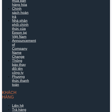
mua bán
hàng hóa
Chính
sách hoàn
trả
Nhà phân
phối chính
thức của
Epson tại
Việt Nam
Announcement
of
Company
Name
Change
Thông
báo thay
đổi tên
công ty
Phương
thức thanh
toán
KHÁCH
HÀNG
Liên hệ
Trả hàng