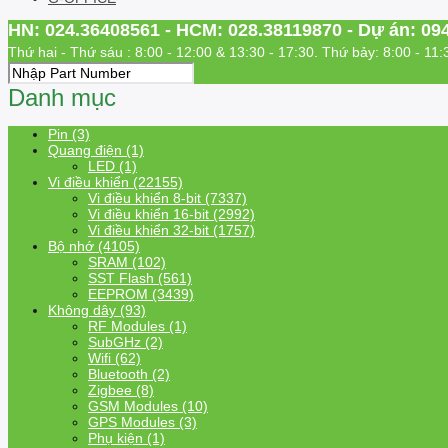
HN: 024.36408561 - HCM: 028.38119870 - Dự án: 09
Thứ hai - Thứ sáu : 8:00 - 12:00 & 13:30 - 17:30. Thứ bảy: 8:00 - 11:
Danh mục
Pin (3)
Quang điện (1)
LED (1)
Vi điều khiển (22155)
Vi điều khiển 8-bit (7337)
Vi điều khiển 16-bit (2992)
Vi điều khiển 32-bit (1757)
Bộ nhớ (4105)
SRAM (102)
SST Flash (561)
EEPROM (3439)
Không dây (93)
RF Modules (1)
SubGHz (2)
Wifi (62)
Bluetooth (2)
Zigbee (8)
GSM Modules (10)
GPS Modules (3)
Phụ kiện (1)