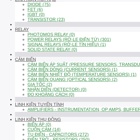
DIODE (75)
FET (6)
IGBT (0)
TRANSISTOR (23)
RELAY
PHOTOMOS RELAY (0)
POWER RELAYS (RỜ-LE ĐIỆN TỪ) (301)
SIGNAL RELAYS (RỜ-LE TÍN HIỆU) (1)
SOLID STATE RELAY (0)
CẢM BIẾN
CẢM BIẾN ÁP SUẤT (PRESSURE SENSORS, TRANSDUC
CẢM BIẾN DÒNG (CURRENT SENSORS) (1)
CẢM BIẾN NHIỆT ĐỘ (TEMPERATURE SENSORS) (1)
CẢM BIẾN QUANG (OPTICAL SENSORS) (2)
GIA TỐC (2)
NHẬN DIỆN (DETECTOR) (0)
ĐO KHOẢNG CÁCH (0)
LINH KIỆN TUYẾN TÍNH
AMPLIFIERS - INSTRUMENTATION, OP AMPS, BUFFER
LINH KIỆN THỤ ĐỘNG
BIẾN ÁP (0)
CUỘN CẢM (14)
TỤ ĐIỆN - CAPACITORS (272)
ĐIỆN TRỞ - RESISTORS (250)