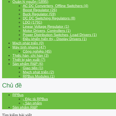
Quản lý nguồn (1895)
AC DC Converters, Offline Switchers (4)
Boost Regulator (26)
Buck Regulator (59)
DC DC Switching Regulators (8)
LDO (1791)
Linear Voltage Regulator (1)
Motor Drivers, Controllers (1)
Power Distribution Switches, Load Drivers (1)
Điều khiển hiển thị - Display Drivers (1)
Mạch phát triển (0)
Máy tính nhúng (47)
Công nghiệp (45)
Thiếc hàn, chì hàn (3)
Thiết bị sản xuất (7)
Sản phẩm R&P (6)
Giao tiếp (1)
Mạch phát triển (2)
RPBus Modules (1)
Chủ đề
RPBus
- Đặc tả RPBus
- Sản phẩm
Sản phẩm R&P
Tìm kiếm bài viết