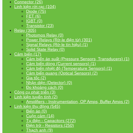
Connector (26)
Linh kiện rời rạc (104)
Diode (75)
FET (6)
IGBT (0)
Transistor (23)
Relay (305)
Photomos Relay (0)
Power Relays (Rờ-le điện từ) (301)
Signal Relays (Rờ-le tín hiệu) (1)
Solid State Relay (0)
Cảm biến (17)
Cảm biến áp suất (Pressure Sensors, Transducers) (1)
Cảm biến dòng (Current sensors) (1)
Cảm biến nhiệt độ (Temperature Sensors) (1)
Cảm biến quang (Optical Sensors) (2)
Gia tốc (2)
Nhận diện (Detector) (0)
Đo khoảng cách (0)
Công cụ phát triển (3)
Linh kiện tuyến tính (2)
Amplifiers - Instrumentation, OP Amps, Buffer Amps (2)
Linh kiện thụ động (545)
Biến áp (0)
Cuộn cảm (14)
Tụ điện - Capacitors (272)
Điện trở - Resistors (250)
Thạch anh (9)