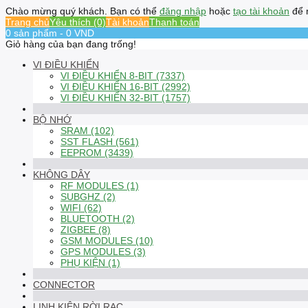
Chào mừng quý khách. Bạn có thể
đăng nhập
hoặc
tạo tài khoản
để 
Trang chủ
Yêu thích (0)
Tài khoản
Thanh toán
0 sản phẩm - 0 VND
Giỏ hàng của bạn đang trống!
VI ĐIỀU KHIỂN
VI ĐIỀU KHIỂN 8-BIT (7337)
VI ĐIỀU KHIỂN 16-BIT (2992)
VI ĐIỀU KHIỂN 32-BIT (1757)
BỘ NHỚ
SRAM (102)
SST FLASH (561)
EEPROM (3439)
KHÔNG DÂY
RF MODULES (1)
SUBGHZ (2)
WIFI (62)
BLUETOOTH (2)
ZIGBEE (8)
GSM MODULES (10)
GPS MODULES (3)
PHỤ KIỆN (1)
CONNECTOR
LINH KIỆN RỜI RẠC