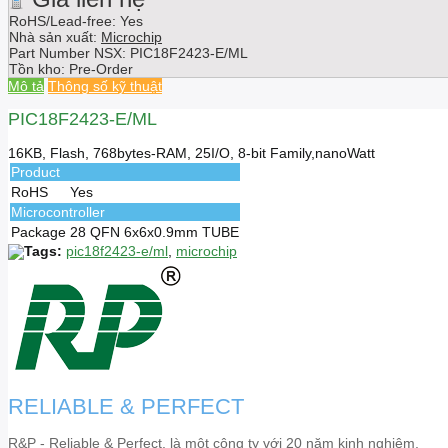
RoHS/Lead-free: Yes
Nhà sản xuất:
Microchip
Part Number NSX:
PIC18F2423-E/ML
Tồn kho:
Pre-Order
Mô tả
Thông số kỹ thuật
PIC18F2423-E/ML
16KB, Flash, 768bytes-RAM, 25I/O, 8-bit Family,nanoWatt
Product
RoHS
Yes
Microcontroller
Package
28 QFN 6x6x0.9mm TUBE
Tags:
pic18f2423-e/ml
,
microchip
RELIABLE & PERFECT
R&P - Reliable & Perfect, là một công ty với 20 năm kinh nghiệm,