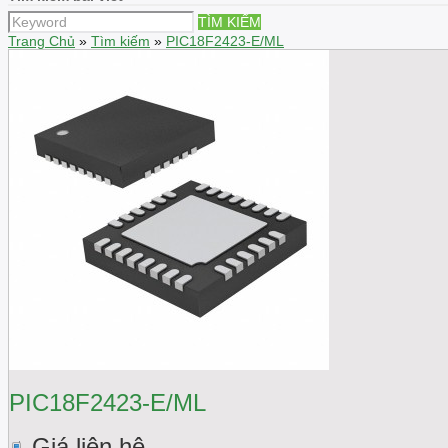
TÌM KIẾM
Trang Chủ
»
Tìm kiếm
»
PIC18F2423-E/ML
PIC18F2423-E/ML
Giá liên hệ