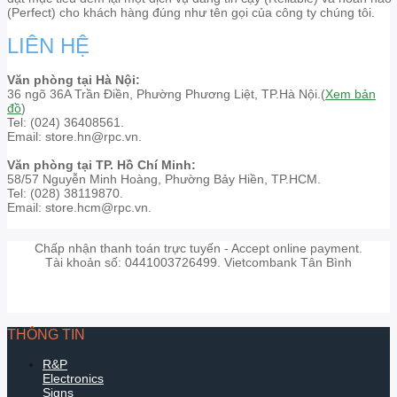
(Perfect) cho khách hàng đúng như tên gọi của công ty chúng tôi.
LIÊN HỆ
Văn phòng tại Hà Nội:
36 ngõ 36A Trần Điền, Phường Phương Liệt, TP.Hà Nội.(
Xem bản
đồ
)
Tel: (024) 36408561.
Email: store.hn@rpc.vn.
Văn phòng tại TP. Hồ Chí Minh:
58/57 Nguyễn Minh Hoàng, Phường Bảy Hiền, TP.HCM.
Tel: (028) 38119870.
Email: store.hcm@rpc.vn.
Chấp nhận thanh toán trực tuyến - Accept online payment.
Tài khoản số: 0441003726499. Vietcombank Tân Bình
THÔNG TIN
R&P
Electronics
Signs