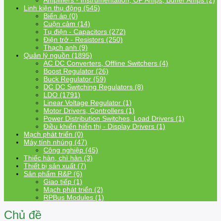
Amplifiers - Instrumentation, OP Amps, Buffer Amps (2)
Linh kiện thụ động (545)
Biến áp (0)
Cuộn cảm (14)
Tụ điện - Capacitors (272)
Điện trở - Resistors (250)
Thạch anh (9)
Quản lý nguồn (1895)
AC DC Converters, Offline Switchers (4)
Boost Regulator (26)
Buck Regulator (59)
DC DC Switching Regulators (8)
LDO (1791)
Linear Voltage Regulator (1)
Motor Drivers, Controllers (1)
Power Distribution Switches, Load Drivers (1)
Điều khiển hiển thị - Display Drivers (1)
Mạch phát triển (0)
Máy tính nhúng (47)
Công nghiệp (45)
Thiếc hàn, chì hàn (3)
Thiết bị sản xuất (7)
Sản phẩm R&P (6)
Giao tiếp (1)
Mạch phát triển (2)
RPBus Modules (1)
Chủ đề