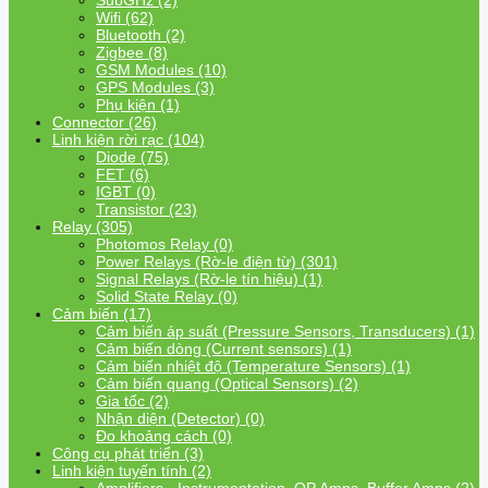
SubGHz (2)
Wifi (62)
Bluetooth (2)
Zigbee (8)
GSM Modules (10)
GPS Modules (3)
Phụ kiện (1)
Connector (26)
Linh kiện rời rạc (104)
Diode (75)
FET (6)
IGBT (0)
Transistor (23)
Relay (305)
Photomos Relay (0)
Power Relays (Rờ-le điện từ) (301)
Signal Relays (Rờ-le tín hiệu) (1)
Solid State Relay (0)
Cảm biến (17)
Cảm biến áp suất (Pressure Sensors, Transducers) (1)
Cảm biến dòng (Current sensors) (1)
Cảm biến nhiệt độ (Temperature Sensors) (1)
Cảm biến quang (Optical Sensors) (2)
Gia tốc (2)
Nhận diện (Detector) (0)
Đo khoảng cách (0)
Công cụ phát triển (3)
Linh kiện tuyến tính (2)