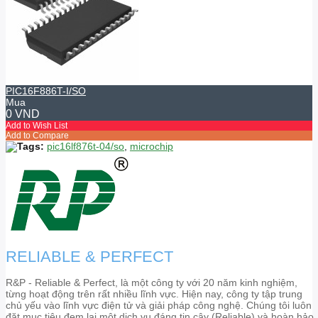
PIC16F886T-I/SO
Mua
0 VND
Add to Wish List
Add to Compare
Tags:
pic16lf876t-04/so
,
microchip
RELIABLE & PERFECT
R&P - Reliable & Perfect, là một công ty với 20 năm kinh nghiệm,
từng hoạt động trên rất nhiều lĩnh vực. Hiện nay, công ty tập trung
chủ yếu vào lĩnh vực điện tử và giải pháp công nghệ. Chúng tôi luôn
đặt mục tiêu đem lại một dịch vụ đáng tin cậy (Reliable) và hoàn hảo