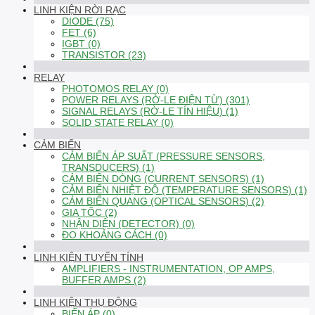
LINH KIỆN RỜI RẠC
DIODE (75)
FET (6)
IGBT (0)
TRANSISTOR (23)
RELAY
PHOTOMOS RELAY (0)
POWER RELAYS (RỜ-LE ĐIỆN TỪ) (301)
SIGNAL RELAYS (RỜ-LE TÍN HIỆU) (1)
SOLID STATE RELAY (0)
CẢM BIẾN
CẢM BIẾN ÁP SUẤT (PRESSURE SENSORS,
TRANSDUCERS) (1)
CẢM BIẾN DÒNG (CURRENT SENSORS) (1)
CẢM BIẾN NHIỆT ĐỘ (TEMPERATURE SENSORS) (1)
CẢM BIẾN QUANG (OPTICAL SENSORS) (2)
GIA TỐC (2)
NHẬN DIỆN (DETECTOR) (0)
ĐO KHOẢNG CÁCH (0)
LINH KIỆN TUYẾN TÍNH
AMPLIFIERS - INSTRUMENTATION, OP AMPS,
BUFFER AMPS (2)
LINH KIỆN THỤ ĐỘNG
BIẾN ÁP (0)