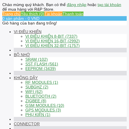
Chào mừng quý khách. Bạn có thể
đăng nhập
hoặc
tạo tài khoản
để mua hàng với R&P Store.
Trang chủ
Yêu thích (0)
Tài khoản
Thanh toán
0 sản phẩm - 0 VND
Giỏ hàng của bạn đang trống!
VI ĐIỀU KHIỂN
VI ĐIỀU KHIỂN 8-BIT (7337)
VI ĐIỀU KHIỂN 16-BIT (2992)
VI ĐIỀU KHIỂN 32-BIT (1757)
BỘ NHỚ
SRAM (102)
SST FLASH (561)
EEPROM (3439)
KHÔNG DÂY
RF MODULES (1)
SUBGHZ (2)
WIFI (62)
BLUETOOTH (2)
ZIGBEE (8)
GSM MODULES (10)
GPS MODULES (3)
PHỤ KIỆN (1)
CONNECTOR