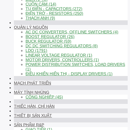
CUỘN CẢM (14)
TỤ ĐIỆN - CAPACITORS (272)
ĐIỆN TRỞ - RESISTORS (250)
THẠCH ANH (9)
QUẢN LÝ NGUỒN
AC DC CONVERTERS, OFFLINE SWITCHERS (4)
BOOST REGULATOR (26)
BUCK REGULATOR (59)
DC DC SWITCHING REGULATORS (8)
LDO (1791)
LINEAR VOLTAGE REGULATOR (1)
MOTOR DRIVERS, CONTROLLERS (1)
POWER DISTRIBUTION SWITCHES, LOAD DRIVERS
(1)
ĐIỀU KHIỂN HIỂN THỊ - DISPLAY DRIVERS (1)
MẠCH PHÁT TRIỂN
MÁY TÍNH NHÚNG
CÔNG NGHIỆP (45)
THIẾC HÀN, CHÌ HÀN
THIẾT BỊ SẢN XUẤT
SẢN PHẨM R&P
GIAO TIẾP (1)