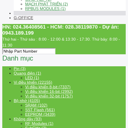
MẠCH PHÁT TRIỂN (2)
RPBUS MODULES (1)
G-OFFICE
HN: 024.36408561 - HCM: 028.38119870 - Dự án:
0943.189.199
Thứ hai - Thứ sáu : 8:00 - 12:00 & 13:30 - 17:30. Thứ bảy: 8:00 -
11:30
Danh mục
Pin (3)
Quang điện (1)
LED (1)
Vi điều khiển (22155)
Vi điều khiển 8-bit (7337)
Vi điều khiển 16-bit (2992)
Vi điều khiển 32-bit (1757)
Bộ nhớ (4105)
SRAM (102)
SST Flash (561)
EEPROM (3439)
Không dây (93)
RF Modules (1)