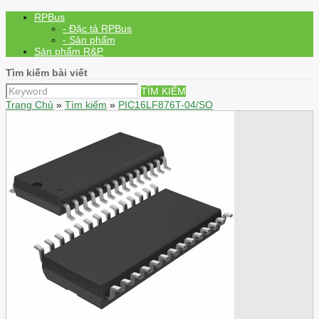
RPBus
- Đặc tả RPBus
- Sản phẩm
Sản phẩm R&P
Tìm kiếm bài viết
TÌM KIẾM
Trang Chủ
»
Tìm kiếm
»
PIC16LF876T-04/SO