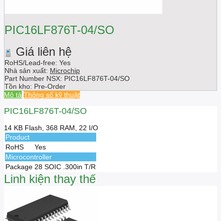
PIC16LF876T-04/SO
Giá liên hệ
RoHS/Lead-free: Yes
Nhà sản xuất:
Microchip
Part Number NSX:
PIC16LF876T-04/SO
Tồn kho:
Pre-Order
Mô tả
Thông số kỹ thuật
PIC16LF876T-04/SO
14 KB Flash, 368 RAM, 22 I/O
Product
RoHS
Yes
Microcontroller
Package
28 SOIC .300in T/R
Linh kiện thay thế