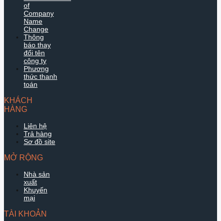
of
Company
Name
Change
Thông
báo thay
đổi tên
công ty
Phương
thức thanh
toán
KHÁCH
HÀNG
Liên hệ
Trả hàng
Sơ đồ site
MỞ RỘNG
Nhà sản
xuất
Khuyến
mại
TÀI KHOẢN