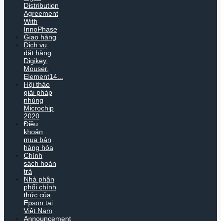
Distribution
Agreement
With
InnoPhase
Giao hàng
Dịch vụ
đặt hàng
Digikey,
Mouser,
Element14...
Hội thảo
giải pháp
nhúng
Microchip
2020
Điều
khoản
mua bán
hàng hóa
Chính
sách hoàn
trả
Nhà phân
phối chính
thức của
Epson tại
Việt Nam
Announcement