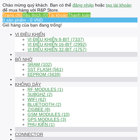
Chào mừng quý khách. Bạn có thể
đăng nhập
hoặc
tạo tài khoản
để mua hàng với R&P Store.
Trang chủ
Yêu thích (0)
Tài khoản
Thanh toán
0 sản phẩm - 0 VND
Giỏ hàng của bạn đang trống!
VI ĐIỀU KHIỂN
VI ĐIỀU KHIỂN 8-BIT (7337)
VI ĐIỀU KHIỂN 16-BIT (2992)
VI ĐIỀU KHIỂN 32-BIT (1757)
BỘ NHỚ
SRAM (102)
SST FLASH (561)
EEPROM (3439)
KHÔNG DÂY
RF MODULES (1)
SUBGHZ (2)
WIFI (62)
BLUETOOTH (2)
ZIGBEE (8)
GSM MODULES (10)
GPS MODULES (3)
PHỤ KIỆN (1)
CONNECTOR