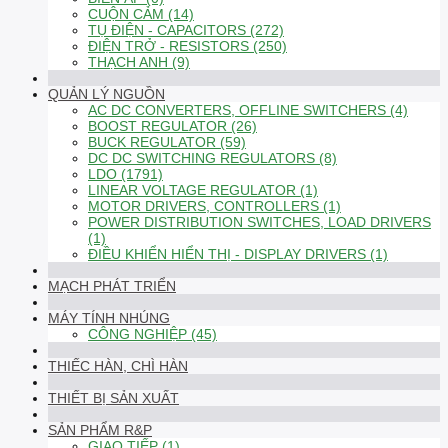
CUỘN CẢM (14)
TỤ ĐIỆN - CAPACITORS (272)
ĐIỆN TRỞ - RESISTORS (250)
THẠCH ANH (9)
QUẢN LÝ NGUỒN
AC DC CONVERTERS, OFFLINE SWITCHERS (4)
BOOST REGULATOR (26)
BUCK REGULATOR (59)
DC DC SWITCHING REGULATORS (8)
LDO (1791)
LINEAR VOLTAGE REGULATOR (1)
MOTOR DRIVERS, CONTROLLERS (1)
POWER DISTRIBUTION SWITCHES, LOAD DRIVERS
(1)
ĐIỀU KHIỂN HIỂN THỊ - DISPLAY DRIVERS (1)
MẠCH PHÁT TRIỂN
MÁY TÍNH NHÚNG
CÔNG NGHIỆP (45)
THIẾC HÀN, CHÌ HÀN
THIẾT BỊ SẢN XUẤT
SẢN PHẨM R&P
GIAO TIẾP (1)