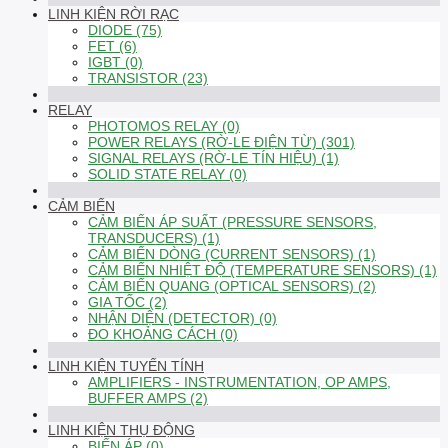
LINH KIỆN RỜI RẠC
DIODE (75)
FET (6)
IGBT (0)
TRANSISTOR (23)
RELAY
PHOTOMOS RELAY (0)
POWER RELAYS (RỜ-LE ĐIỆN TỪ) (301)
SIGNAL RELAYS (RỜ-LE TÍN HIỆU) (1)
SOLID STATE RELAY (0)
CẢM BIẾN
CẢM BIẾN ÁP SUẤT (PRESSURE SENSORS,
TRANSDUCERS) (1)
CẢM BIẾN DÒNG (CURRENT SENSORS) (1)
CẢM BIẾN NHIỆT ĐỘ (TEMPERATURE SENSORS) (1)
CẢM BIẾN QUANG (OPTICAL SENSORS) (2)
GIA TỐC (2)
NHẬN DIỆN (DETECTOR) (0)
ĐO KHOẢNG CÁCH (0)
LINH KIỆN TUYẾN TÍNH
AMPLIFIERS - INSTRUMENTATION, OP AMPS,
BUFFER AMPS (2)
LINH KIỆN THỤ ĐỘNG
BIẾN ÁP (0)