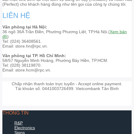
(Perfect) cho khách hàng đúng như tên gọi của công ty chúng tôi.
LIÊN HỆ
Văn phòng tại Hà Nội:
36 ngõ 36A Trần Điền, Phường Phương Liệt, TP.Hà Nội.(
Xem bản
đồ
)
Tel: (024) 36408561.
Email: store.hn@rpc.vn.
Văn phòng tại TP. Hồ Chí Minh:
58/57 Nguyễn Minh Hoàng, Phường Bảy Hiền, TP.HCM.
Tel: (028) 38119870.
Email: store.hcm@rpc.vn.
Chấp nhận thanh toán trực tuyến - Accept online payment.
Tài khoản số: 0441003726499. Vietcombank Tân Bình
THÔNG TIN
R&P
Electronics
Signs