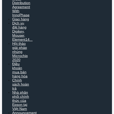
Distribution
Agreement
With
InnoPhase
Giao hàng
Dịch vụ
đặt hàng
Digikey,
Mouser,
Element14...
Hội thảo
giải pháp
nhúng
Microchip
2020
Điều
khoản
mua bán
hàng hóa
Chính
sách hoàn
trả
Nhà phân
phối chính
thức của
Epson tại
Việt Nam
Announcement