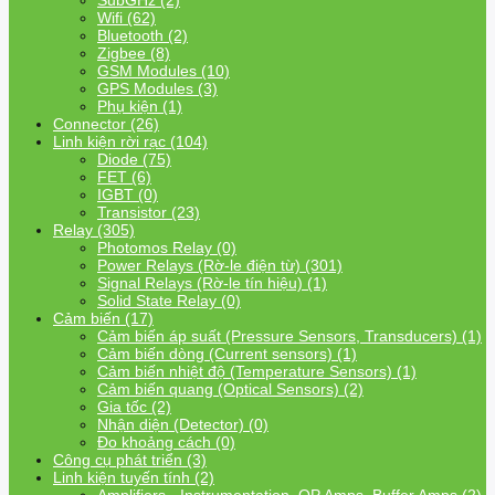
SubGHz (2)
Wifi (62)
Bluetooth (2)
Zigbee (8)
GSM Modules (10)
GPS Modules (3)
Phụ kiện (1)
Connector (26)
Linh kiện rời rạc (104)
Diode (75)
FET (6)
IGBT (0)
Transistor (23)
Relay (305)
Photomos Relay (0)
Power Relays (Rờ-le điện từ) (301)
Signal Relays (Rờ-le tín hiệu) (1)
Solid State Relay (0)
Cảm biến (17)
Cảm biến áp suất (Pressure Sensors, Transducers) (1)
Cảm biến dòng (Current sensors) (1)
Cảm biến nhiệt độ (Temperature Sensors) (1)
Cảm biến quang (Optical Sensors) (2)
Gia tốc (2)
Nhận diện (Detector) (0)
Đo khoảng cách (0)
Công cụ phát triển (3)
Linh kiện tuyến tính (2)