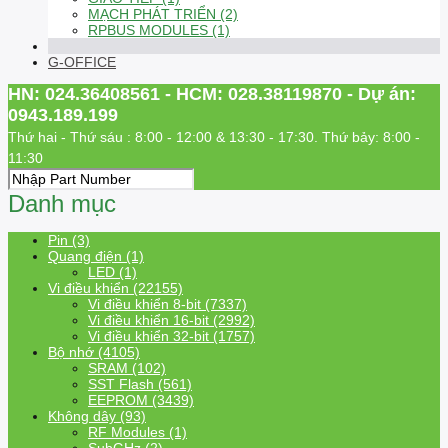
MẠCH PHÁT TRIỂN (2)
RPBUS MODULES (1)
G-OFFICE
HN: 024.36408561 - HCM: 028.38119870 - Dự án:
0943.189.199
Thứ hai - Thứ sáu : 8:00 - 12:00 & 13:30 - 17:30. Thứ bảy: 8:00 -
11:30
Danh mục
Pin (3)
Quang điện (1)
LED (1)
Vi điều khiển (22155)
Vi điều khiển 8-bit (7337)
Vi điều khiển 16-bit (2992)
Vi điều khiển 32-bit (1757)
Bộ nhớ (4105)
SRAM (102)
SST Flash (561)
EEPROM (3439)
Không dây (93)
RF Modules (1)