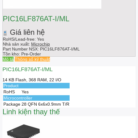
PIC16LF876AT-I/ML
Giá liên hệ
RoHS/Lead-free: Yes
Nhà sản xuất:
Microchip
Part Number NSX:
PIC16LF876AT-I/ML
Tồn kho:
Pre-Order
Mô tả
Thông số kỹ thuật
PIC16LF876AT-I/ML
14 KB Flash, 368 RAM, 22 I/O
Product
RoHS
Yes
Microcontroller
Package
28 QFN 6x6x0.9mm T/R
Linh kiện thay thế