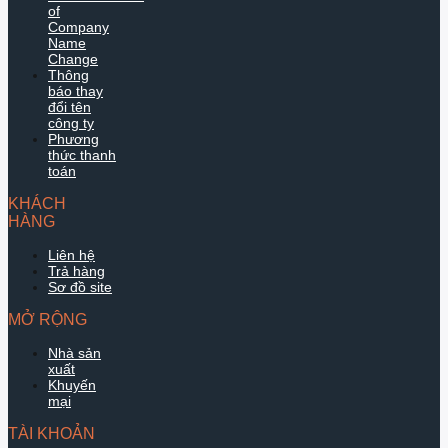
of
Company
Name
Change
Thông
báo thay
đổi tên
công ty
Phương
thức thanh
toán
KHÁCH
HÀNG
Liên hệ
Trả hàng
Sơ đồ site
MỞ RỘNG
Nhà sản
xuất
Khuyến
mại
TÀI KHOẢN