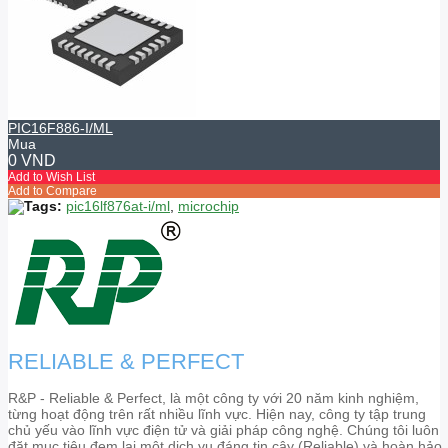
PIC16F886-I/ML
Mua
0 VND
Add to Wish List
Add to Compare
Tags:
pic16lf876at-i/ml
,
microchip
RELIABLE & PERFECT
R&P - Reliable & Perfect, là một công ty với 20 năm kinh nghiệm,
từng hoạt động trên rất nhiều lĩnh vực. Hiện nay, công ty tập trung
chủ yếu vào lĩnh vực điện tử và giải pháp công nghệ. Chúng tôi luôn
đặt mục tiêu đem lại một dịch vụ đáng tin cậy (Reliable) và hoàn hảo