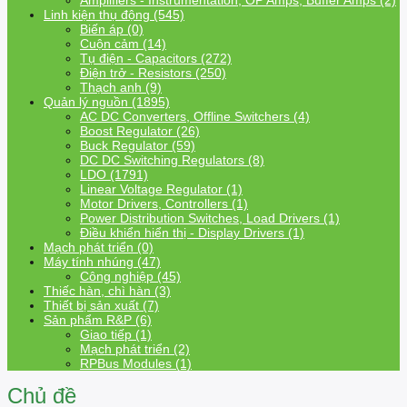
Amplifiers - Instrumentation, OP Amps, Buffer Amps (2)
Linh kiện thụ động (545)
Biến áp (0)
Cuộn cảm (14)
Tụ điện - Capacitors (272)
Điện trở - Resistors (250)
Thạch anh (9)
Quản lý nguồn (1895)
AC DC Converters, Offline Switchers (4)
Boost Regulator (26)
Buck Regulator (59)
DC DC Switching Regulators (8)
LDO (1791)
Linear Voltage Regulator (1)
Motor Drivers, Controllers (1)
Power Distribution Switches, Load Drivers (1)
Điều khiển hiển thị - Display Drivers (1)
Mạch phát triển (0)
Máy tính nhúng (47)
Công nghiệp (45)
Thiếc hàn, chì hàn (3)
Thiết bị sản xuất (7)
Sản phẩm R&P (6)
Giao tiếp (1)
Mạch phát triển (2)
RPBus Modules (1)
Chủ đề