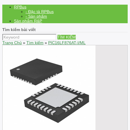
RPBus
- Đặc tả RPBus
- Sản phẩm
Sản phẩm R&P
Tìm kiếm bài viết
TÌM KIẾM
Trang Chủ
»
Tìm kiếm
»
PIC16LF876AT-I/ML