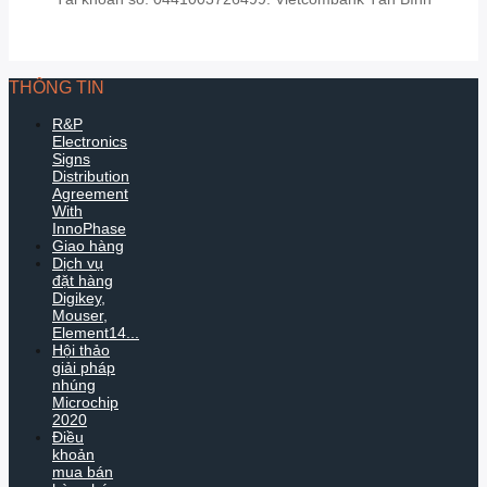
THÔNG TIN
R&P
Electronics
Signs
Distribution
Agreement
With
InnoPhase
Giao hàng
Dịch vụ
đặt hàng
Digikey,
Mouser,
Element14...
Hội thảo
giải pháp
nhúng
Microchip
2020
Điều
khoản
mua bán