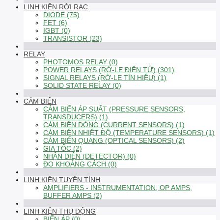
LINH KIỆN RỜI RẠC
DIODE (75)
FET (6)
IGBT (0)
TRANSISTOR (23)
RELAY
PHOTOMOS RELAY (0)
POWER RELAYS (RỜ-LE ĐIỆN TỪ) (301)
SIGNAL RELAYS (RỜ-LE TÍN HIỆU) (1)
SOLID STATE RELAY (0)
CẢM BIẾN
CẢM BIẾN ÁP SUẤT (PRESSURE SENSORS,
TRANSDUCERS) (1)
CẢM BIẾN DÒNG (CURRENT SENSORS) (1)
CẢM BIẾN NHIỆT ĐỘ (TEMPERATURE SENSORS) (1)
CẢM BIẾN QUANG (OPTICAL SENSORS) (2)
GIA TỐC (2)
NHẬN DIỆN (DETECTOR) (0)
ĐO KHOẢNG CÁCH (0)
LINH KIỆN TUYẾN TÍNH
AMPLIFIERS - INSTRUMENTATION, OP AMPS,
BUFFER AMPS (2)
LINH KIỆN THỤ ĐỘNG
BIẾN ÁP (0)