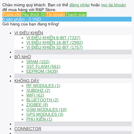
Chào mừng quý khách. Bạn có thể
đăng nhập
hoặc
tạo tài khoản
để mua hàng với R&P Store.
Trang chủ
Yêu thích (0)
Tài khoản
Thanh toán
0 sản phẩm - 0 VND
Giỏ hàng của bạn đang trống!
VI ĐIỀU KHIỂN
VI ĐIỀU KHIỂN 8-BIT (7337)
VI ĐIỀU KHIỂN 16-BIT (2992)
VI ĐIỀU KHIỂN 32-BIT (1757)
BỘ NHỚ
SRAM (102)
SST FLASH (561)
EEPROM (3439)
KHÔNG DÂY
RF MODULES (1)
SUBGHZ (2)
WIFI (62)
BLUETOOTH (2)
ZIGBEE (8)
GSM MODULES (10)
GPS MODULES (3)
PHỤ KIỆN (1)
CONNECTOR