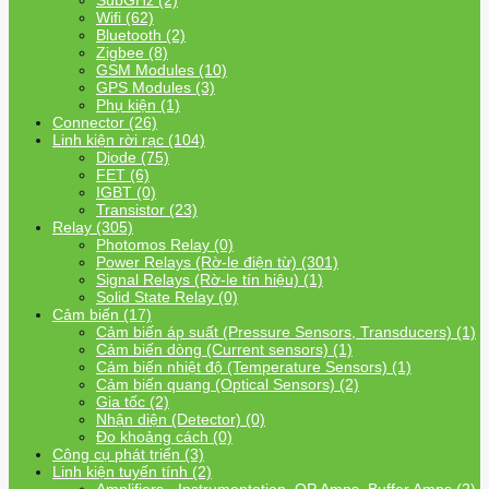
SubGHz (2)
Wifi (62)
Bluetooth (2)
Zigbee (8)
GSM Modules (10)
GPS Modules (3)
Phụ kiện (1)
Connector (26)
Linh kiện rời rạc (104)
Diode (75)
FET (6)
IGBT (0)
Transistor (23)
Relay (305)
Photomos Relay (0)
Power Relays (Rờ-le điện từ) (301)
Signal Relays (Rờ-le tín hiệu) (1)
Solid State Relay (0)
Cảm biến (17)
Cảm biến áp suất (Pressure Sensors, Transducers) (1)
Cảm biến dòng (Current sensors) (1)
Cảm biến nhiệt độ (Temperature Sensors) (1)
Cảm biến quang (Optical Sensors) (2)
Gia tốc (2)
Nhận diện (Detector) (0)
Đo khoảng cách (0)
Công cụ phát triển (3)
Linh kiện tuyến tính (2)