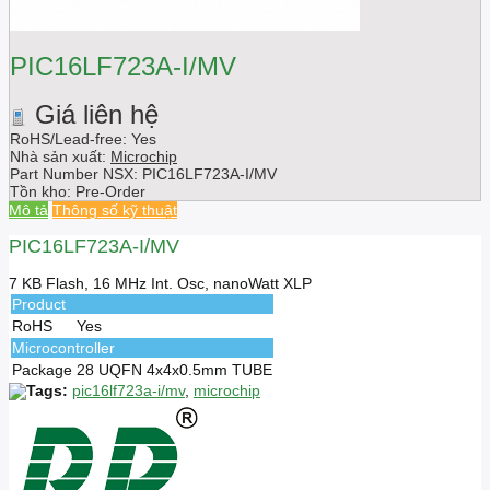
PIC16LF723A-I/MV
Giá liên hệ
RoHS/Lead-free: Yes
Nhà sản xuất:
Microchip
Part Number NSX:
PIC16LF723A-I/MV
Tồn kho:
Pre-Order
Mô tả
Thông số kỹ thuật
PIC16LF723A-I/MV
7 KB Flash, 16 MHz Int. Osc, nanoWatt XLP
Product
RoHS
Yes
Microcontroller
Package
28 UQFN 4x4x0.5mm TUBE
Tags:
pic16lf723a-i/mv
,
microchip