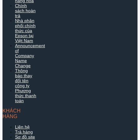
hàng hóa
Chính
sách hoàn
trả
Nhà phân
phối chính
thức của
Epson tại
Việt Nam
Announcement
of
Company
Name
Change
Thông
báo thay
đổi tên
công ty
Phương
thức thanh
toán
KHÁCH
HÀNG
Liên hệ
Trả hàng
Sơ đồ site