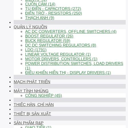
CUỘN CẢM (14)
TỤ ĐIỆN - CAPACITORS (272)
ĐIỆN TRỞ - RESISTORS (250)
THẠCH ANH (9)
QUẢN LÝ NGUỒN
AC DC CONVERTERS, OFFLINE SWITCHERS (4)
BOOST REGULATOR (26)
BUCK REGULATOR (59)
DC DC SWITCHING REGULATORS (8)
LDO (1791)
LINEAR VOLTAGE REGULATOR (1)
MOTOR DRIVERS, CONTROLLERS (1)
POWER DISTRIBUTION SWITCHES, LOAD DRIVERS
(1)
ĐIỀU KHIỂN HIỂN THỊ - DISPLAY DRIVERS (1)
MẠCH PHÁT TRIỂN
MÁY TÍNH NHÚNG
CÔNG NGHIỆP (45)
THIẾC HÀN, CHÌ HÀN
THIẾT BỊ SẢN XUẤT
SẢN PHẨM R&P
GIAO TIẾP (1)