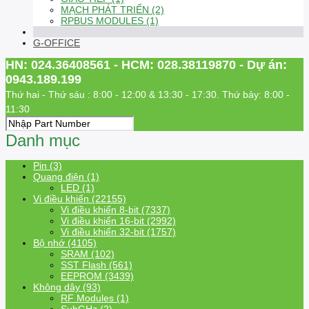
MẠCH PHÁT TRIỂN (2)
RPBUS MODULES (1)
G-OFFICE
HN: 024.36408561 - HCM: 028.38119870 - Dự án:
0943.189.199
Thứ hai - Thứ sáu : 8:00 - 12:00 & 13:30 - 17:30. Thứ bảy: 8:00 -
11:30
Danh mục
Pin (3)
Quang điện (1)
LED (1)
Vi điều khiển (22155)
Vi điều khiển 8-bit (7337)
Vi điều khiển 16-bit (2992)
Vi điều khiển 32-bit (1757)
Bộ nhớ (4105)
SRAM (102)
SST Flash (561)
EEPROM (3439)
Không dây (93)
RF Modules (1)