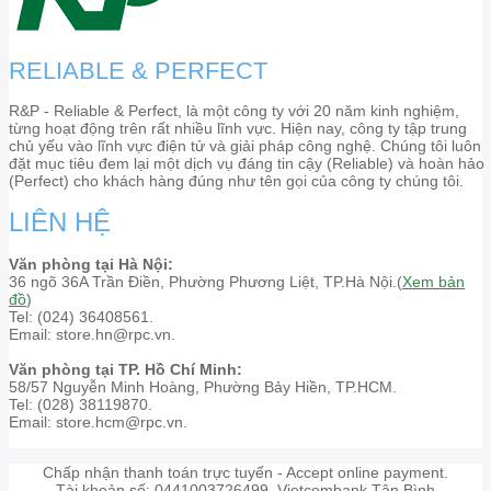
RELIABLE & PERFECT
R&P - Reliable & Perfect, là một công ty với 20 năm kinh nghiệm,
từng hoạt động trên rất nhiều lĩnh vực. Hiện nay, công ty tập trung
chủ yếu vào lĩnh vực điện tử và giải pháp công nghệ. Chúng tôi luôn
đặt mục tiêu đem lại một dịch vụ đáng tin cậy (Reliable) và hoàn hảo
(Perfect) cho khách hàng đúng như tên gọi của công ty chúng tôi.
LIÊN HỆ
Văn phòng tại Hà Nội:
36 ngõ 36A Trần Điền, Phường Phương Liệt, TP.Hà Nội.(
Xem bản
đồ
)
Tel: (024) 36408561.
Email: store.hn@rpc.vn.
Văn phòng tại TP. Hồ Chí Minh:
58/57 Nguyễn Minh Hoàng, Phường Bảy Hiền, TP.HCM.
Tel: (028) 38119870.
Email: store.hcm@rpc.vn.
Chấp nhận thanh toán trực tuyến - Accept online payment.
Tài khoản số: 0441003726499. Vietcombank Tân Bình