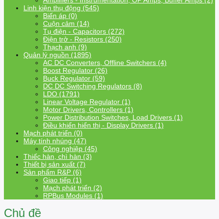
Amplifiers - Instrumentation, OP Amps, Buffer Amps (2)
Linh kiện thụ động (545)
Biến áp (0)
Cuộn cảm (14)
Tụ điện - Capacitors (272)
Điện trở - Resistors (250)
Thạch anh (9)
Quản lý nguồn (1895)
AC DC Converters, Offline Switchers (4)
Boost Regulator (26)
Buck Regulator (59)
DC DC Switching Regulators (8)
LDO (1791)
Linear Voltage Regulator (1)
Motor Drivers, Controllers (1)
Power Distribution Switches, Load Drivers (1)
Điều khiển hiển thị - Display Drivers (1)
Mạch phát triển (0)
Máy tính nhúng (47)
Công nghiệp (45)
Thiếc hàn, chì hàn (3)
Thiết bị sản xuất (7)
Sản phẩm R&P (6)
Giao tiếp (1)
Mạch phát triển (2)
RPBus Modules (1)
Chủ đề