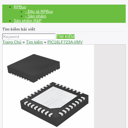
RPBus
- Đặc tả RPBus
- Sản phẩm
Sản phẩm R&P
Tìm kiếm bài viết
TÌM KIẾM
Trang Chủ
»
Tìm kiếm
»
PIC16LF723A-I/MV