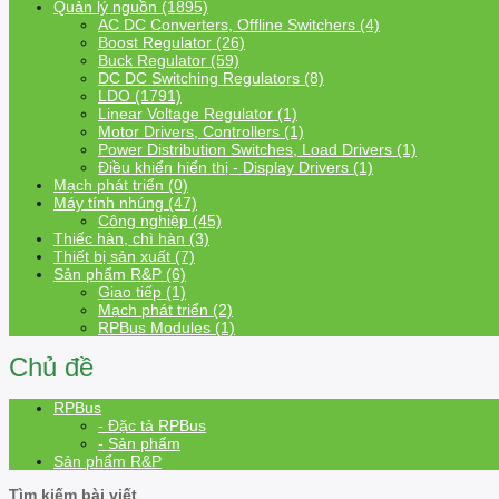
Quản lý nguồn (1895)
AC DC Converters, Offline Switchers (4)
Boost Regulator (26)
Buck Regulator (59)
DC DC Switching Regulators (8)
LDO (1791)
Linear Voltage Regulator (1)
Motor Drivers, Controllers (1)
Power Distribution Switches, Load Drivers (1)
Điều khiển hiển thị - Display Drivers (1)
Mạch phát triển (0)
Máy tính nhúng (47)
Công nghiệp (45)
Thiếc hàn, chì hàn (3)
Thiết bị sản xuất (7)
Sản phẩm R&P (6)
Giao tiếp (1)
Mạch phát triển (2)
RPBus Modules (1)
Chủ đề
RPBus
- Đặc tả RPBus
- Sản phẩm
Sản phẩm R&P
Tìm kiếm bài viết