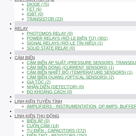
DIODE (75)
FET (6)
IGBT (0)
TRANSISTOR (23)
RELAY
PHOTOMOS RELAY (0)
POWER RELAYS (RỜ-LE ĐIỆN TỪ) (301)
SIGNAL RELAYS (RỜ-LE TÍN HIỆU) (1)
SOLID STATE RELAY (0)
CẢM BIẾN
CẢM BIẾN ÁP SUẤT (PRESSURE SENSORS, TRANSDUC
CẢM BIẾN DÒNG (CURRENT SENSORS) (1)
CẢM BIẾN NHIỆT ĐỘ (TEMPERATURE SENSORS) (1)
CẢM BIẾN QUANG (OPTICAL SENSORS) (2)
GIA TỐC (2)
NHẬN DIỆN (DETECTOR) (0)
ĐO KHOẢNG CÁCH (0)
LINH KIỆN TUYẾN TÍNH
AMPLIFIERS - INSTRUMENTATION, OP AMPS, BUFFER
LINH KIỆN THỤ ĐỘNG
BIẾN ÁP (0)
CUỘN CẢM (14)
TỤ ĐIỆN - CAPACITORS (272)
ĐIỆN TRỞ - RESISTORS (250)