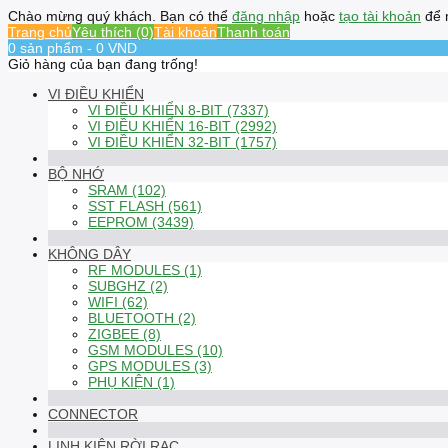
Chào mừng quý khách. Bạn có thể
đăng nhập
hoặc
tạo tài khoản
để 
Trang chủ
Yêu thích (0)
Tài khoản
Thanh toán
0 sản phẩm - 0 VND
Giỏ hàng của bạn đang trống!
VI ĐIỀU KHIỂN
VI ĐIỀU KHIỂN 8-BIT (7337)
VI ĐIỀU KHIỂN 16-BIT (2992)
VI ĐIỀU KHIỂN 32-BIT (1757)
BỘ NHỚ
SRAM (102)
SST FLASH (561)
EEPROM (3439)
KHÔNG DÂY
RF MODULES (1)
SUBGHZ (2)
WIFI (62)
BLUETOOTH (2)
ZIGBEE (8)
GSM MODULES (10)
GPS MODULES (3)
PHỤ KIỆN (1)
CONNECTOR
LINH KIỆN RỜI RẠC