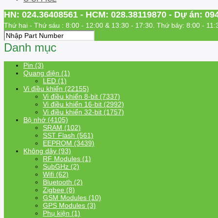
HN: 024.36408561 - HCM: 028.38119870 - Dự án: 09
Thứ hai - Thứ sáu : 8:00 - 12:00 & 13:30 - 17:30. Thứ bảy: 8:00 - 11:
Danh mục
Pin (3)
Quang điện (1)
LED (1)
Vi điều khiển (22155)
Vi điều khiển 8-bit (7337)
Vi điều khiển 16-bit (2992)
Vi điều khiển 32-bit (1757)
Bộ nhớ (4105)
SRAM (102)
SST Flash (561)
EEPROM (3439)
Không dây (93)
RF Modules (1)
SubGHz (2)
Wifi (62)
Bluetooth (2)
Zigbee (8)
GSM Modules (10)
GPS Modules (3)
Phụ kiện (1)