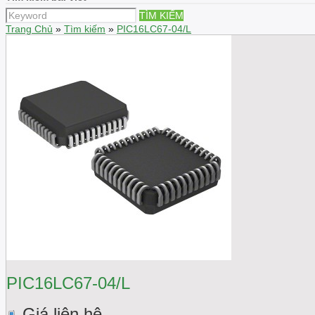
TÌM KIẾM
Trang Chủ
»
Tìm kiếm
»
PIC16LC67-04/L
PIC16LC67-04/L
Giá liên hệ