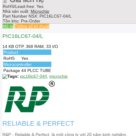
RoHS/Lead-free: Yes
Nhà sản xuất:
Microchip
Part Number NSX:
PIC16LC67-04/L
Tồn kho:
Pre-Order
Mô tả
Thông số kỹ thuật
PIC16LC67-04/L
14 KB OTP, 368 RAM, 33 I/O
Product
RoHS
Yes
Microcontroller
Package
44 PLCC TUBE
Tags:
pic16lc67-04/l
,
microchip
RELIABLE & PERFECT
R&P - Reliable & Perfect, là một công ty với 20 năm kinh nghiệm,