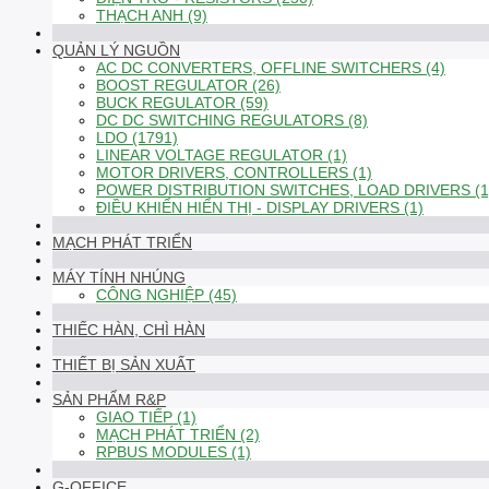
THẠCH ANH (9)
QUẢN LÝ NGUỒN
AC DC CONVERTERS, OFFLINE SWITCHERS (4)
BOOST REGULATOR (26)
BUCK REGULATOR (59)
DC DC SWITCHING REGULATORS (8)
LDO (1791)
LINEAR VOLTAGE REGULATOR (1)
MOTOR DRIVERS, CONTROLLERS (1)
POWER DISTRIBUTION SWITCHES, LOAD DRIVERS (1
ĐIỀU KHIỂN HIỂN THỊ - DISPLAY DRIVERS (1)
MẠCH PHÁT TRIỂN
MÁY TÍNH NHÚNG
CÔNG NGHIỆP (45)
THIẾC HÀN, CHÌ HÀN
THIẾT BỊ SẢN XUẤT
SẢN PHẨM R&P
GIAO TIẾP (1)
MẠCH PHÁT TRIỂN (2)
RPBUS MODULES (1)
G-OFFICE