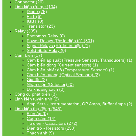
Connector (26)
Linh kiện rời rạc (104)
Diode (75)
FET (6)
IGBT (0)
Transistor (23)
Relay (305)
Photomos Relay (0)
Power Relays (Rờ-le điện từ) (301)
Signal Relays (Rờ-le tín hiệu) (1)
Solid State Relay (0)
Cảm biến (17)
Cảm biến áp suất (Pressure Sensors, Transducers) (1)
Cảm biến dòng (Current sensors) (1)
Cảm biến nhiệt độ (Temperature Sensors) (1)
Cảm biến quang (Optical Sensors) (2)
Gia tốc (2)
Nhận diện (Detector) (0)
Đo khoảng cách (0)
Công cụ phát triển (3)
Linh kiện tuyến tính (2)
Amplifiers - Instrumentation, OP Amps, Buffer Amps (2)
Linh kiện thụ động (545)
Biến áp (0)
Cuộn cảm (14)
Tụ điện - Capacitors (272)
Điện trở - Resistors (250)
Thạch anh (9)