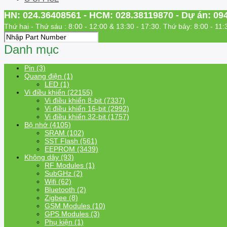
HN: 024.36408561 - HCM: 028.38119870 - Dự án: 09
Thứ hai - Thứ sáu : 8:00 - 12:00 & 13:30 - 17:30. Thứ bảy: 8:00 - 11:
Danh mục
Pin (3)
Quang điện (1)
LED (1)
Vi điều khiển (22155)
Vi điều khiển 8-bit (7337)
Vi điều khiển 16-bit (2992)
Vi điều khiển 32-bit (1757)
Bộ nhớ (4105)
SRAM (102)
SST Flash (561)
EEPROM (3439)
Không dây (93)
RF Modules (1)
SubGHz (2)
Wifi (62)
Bluetooth (2)
Zigbee (8)
GSM Modules (10)
GPS Modules (3)
Phụ kiện (1)