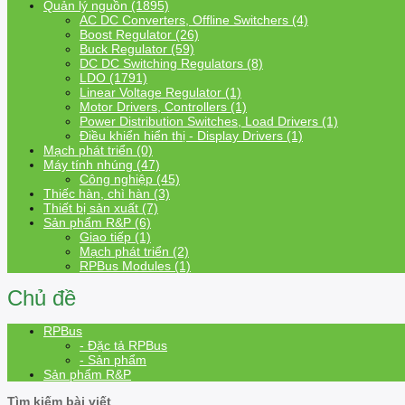
Quản lý nguồn (1895)
AC DC Converters, Offline Switchers (4)
Boost Regulator (26)
Buck Regulator (59)
DC DC Switching Regulators (8)
LDO (1791)
Linear Voltage Regulator (1)
Motor Drivers, Controllers (1)
Power Distribution Switches, Load Drivers (1)
Điều khiển hiển thị - Display Drivers (1)
Mạch phát triển (0)
Máy tính nhúng (47)
Công nghiệp (45)
Thiếc hàn, chì hàn (3)
Thiết bị sản xuất (7)
Sản phẩm R&P (6)
Giao tiếp (1)
Mạch phát triển (2)
RPBus Modules (1)
Chủ đề
RPBus
- Đặc tả RPBus
- Sản phẩm
Sản phẩm R&P
Tìm kiếm bài viết