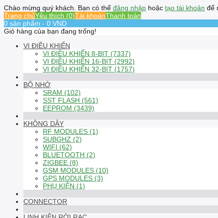
Chào mừng quý khách. Bạn có thể
đăng nhập
hoặc
tạo tài khoản
để 
Trang chủ
Yêu thích (0)
Tài khoản
Thanh toán
0 sản phẩm - 0 VND
Giỏ hàng của bạn đang trống!
VI ĐIỀU KHIỂN
VI ĐIỀU KHIỂN 8-BIT (7337)
VI ĐIỀU KHIỂN 16-BIT (2992)
VI ĐIỀU KHIỂN 32-BIT (1757)
BỘ NHỚ
SRAM (102)
SST FLASH (561)
EEPROM (3439)
KHÔNG DÂY
RF MODULES (1)
SUBGHZ (2)
WIFI (62)
BLUETOOTH (2)
ZIGBEE (8)
GSM MODULES (10)
GPS MODULES (3)
PHỤ KIỆN (1)
CONNECTOR
LINH KIỆN RỜI RẠC