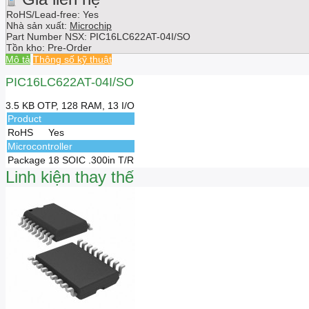
RoHS/Lead-free: Yes
Nhà sản xuất:
Microchip
Part Number NSX:
PIC16LC622AT-04I/SO
Tồn kho:
Pre-Order
Mô tả
Thông số kỹ thuật
PIC16LC622AT-04I/SO
3.5 KB OTP, 128 RAM, 13 I/O
Product
RoHS
Yes
Microcontroller
Package
18 SOIC .300in T/R
Linh kiện thay thế