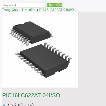
TÌM KIẾM
Trang Chủ
»
Tìm kiếm
»
PIC16LC622AT-04I/SO
PIC16LC622AT-04I/SO
Giá liên hệ