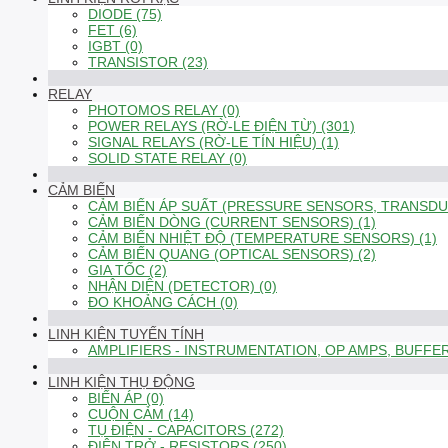
DIODE (75)
FET (6)
IGBT (0)
TRANSISTOR (23)
RELAY
PHOTOMOS RELAY (0)
POWER RELAYS (RỜ-LE ĐIỆN TỪ) (301)
SIGNAL RELAYS (RỜ-LE TÍN HIỆU) (1)
SOLID STATE RELAY (0)
CẢM BIẾN
CẢM BIẾN ÁP SUẤT (PRESSURE SENSORS, TRANSDUC
CẢM BIẾN DÒNG (CURRENT SENSORS) (1)
CẢM BIẾN NHIỆT ĐỘ (TEMPERATURE SENSORS) (1)
CẢM BIẾN QUANG (OPTICAL SENSORS) (2)
GIA TỐC (2)
NHẬN DIỆN (DETECTOR) (0)
ĐO KHOẢNG CÁCH (0)
LINH KIỆN TUYẾN TÍNH
AMPLIFIERS - INSTRUMENTATION, OP AMPS, BUFFER
LINH KIỆN THỤ ĐỘNG
BIẾN ÁP (0)
CUỘN CẢM (14)
TỤ ĐIỆN - CAPACITORS (272)
ĐIỆN TRỞ - RESISTORS (250)