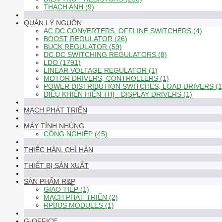
THẠCH ANH (9)
QUẢN LÝ NGUỒN
AC DC CONVERTERS, OFFLINE SWITCHERS (4)
BOOST REGULATOR (26)
BUCK REGULATOR (59)
DC DC SWITCHING REGULATORS (8)
LDO (1791)
LINEAR VOLTAGE REGULATOR (1)
MOTOR DRIVERS, CONTROLLERS (1)
POWER DISTRIBUTION SWITCHES, LOAD DRIVERS (1
ĐIỀU KHIỂN HIỂN THỊ - DISPLAY DRIVERS (1)
MẠCH PHÁT TRIỂN
MÁY TÍNH NHÚNG
CÔNG NGHIỆP (45)
THIẾC HÀN, CHÌ HÀN
THIẾT BỊ SẢN XUẤT
SẢN PHẨM R&P
GIAO TIẾP (1)
MẠCH PHÁT TRIỂN (2)
RPBUS MODULES (1)
G-OFFICE