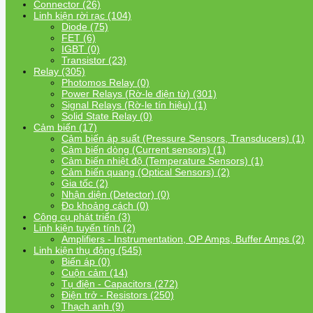
Connector (26)
Linh kiện rời rạc (104)
Diode (75)
FET (6)
IGBT (0)
Transistor (23)
Relay (305)
Photomos Relay (0)
Power Relays (Rờ-le điện từ) (301)
Signal Relays (Rờ-le tín hiệu) (1)
Solid State Relay (0)
Cảm biến (17)
Cảm biến áp suất (Pressure Sensors, Transducers) (1)
Cảm biến dòng (Current sensors) (1)
Cảm biến nhiệt độ (Temperature Sensors) (1)
Cảm biến quang (Optical Sensors) (2)
Gia tốc (2)
Nhận diện (Detector) (0)
Đo khoảng cách (0)
Công cụ phát triển (3)
Linh kiện tuyến tính (2)
Amplifiers - Instrumentation, OP Amps, Buffer Amps (2)
Linh kiện thụ động (545)
Biến áp (0)
Cuộn cảm (14)
Tụ điện - Capacitors (272)
Điện trở - Resistors (250)
Thạch anh (9)