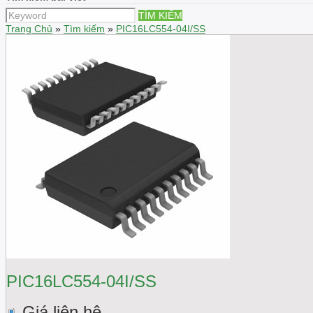
TÌM KIẾM
Trang Chủ
»
Tìm kiếm
»
PIC16LC554-04I/SS
PIC16LC554-04I/SS
Giá liên hệ