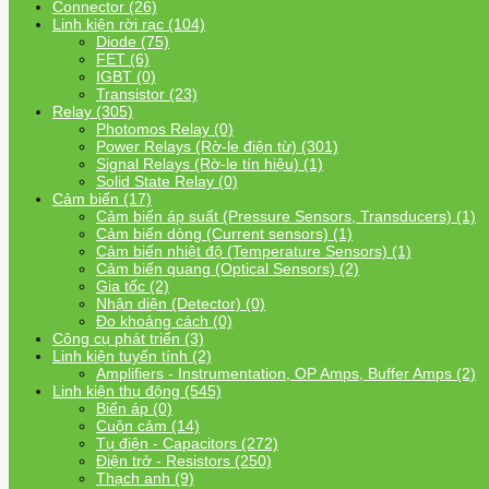
Connector (26)
Linh kiện rời rạc (104)
Diode (75)
FET (6)
IGBT (0)
Transistor (23)
Relay (305)
Photomos Relay (0)
Power Relays (Rờ-le điện từ) (301)
Signal Relays (Rờ-le tín hiệu) (1)
Solid State Relay (0)
Cảm biến (17)
Cảm biến áp suất (Pressure Sensors, Transducers) (1)
Cảm biến dòng (Current sensors) (1)
Cảm biến nhiệt độ (Temperature Sensors) (1)
Cảm biến quang (Optical Sensors) (2)
Gia tốc (2)
Nhận diện (Detector) (0)
Đo khoảng cách (0)
Công cụ phát triển (3)
Linh kiện tuyến tính (2)
Amplifiers - Instrumentation, OP Amps, Buffer Amps (2)
Linh kiện thụ động (545)
Biến áp (0)
Cuộn cảm (14)
Tụ điện - Capacitors (272)
Điện trở - Resistors (250)
Thạch anh (9)