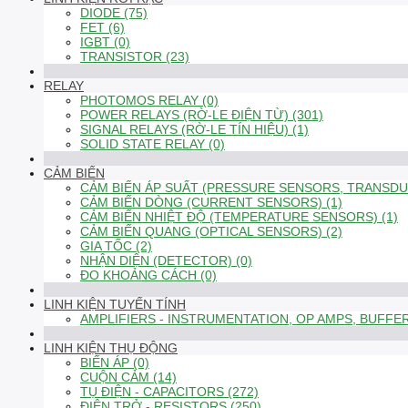
DIODE (75)
FET (6)
IGBT (0)
TRANSISTOR (23)
RELAY
PHOTOMOS RELAY (0)
POWER RELAYS (RỜ-LE ĐIỆN TỪ) (301)
SIGNAL RELAYS (RỜ-LE TÍN HIỆU) (1)
SOLID STATE RELAY (0)
CẢM BIẾN
CẢM BIẾN ÁP SUẤT (PRESSURE SENSORS, TRANSDUC
CẢM BIẾN DÒNG (CURRENT SENSORS) (1)
CẢM BIẾN NHIỆT ĐỘ (TEMPERATURE SENSORS) (1)
CẢM BIẾN QUANG (OPTICAL SENSORS) (2)
GIA TỐC (2)
NHẬN DIỆN (DETECTOR) (0)
ĐO KHOẢNG CÁCH (0)
LINH KIỆN TUYẾN TÍNH
AMPLIFIERS - INSTRUMENTATION, OP AMPS, BUFFER
LINH KIỆN THỤ ĐỘNG
BIẾN ÁP (0)
CUỘN CẢM (14)
TỤ ĐIỆN - CAPACITORS (272)
ĐIỆN TRỞ - RESISTORS (250)