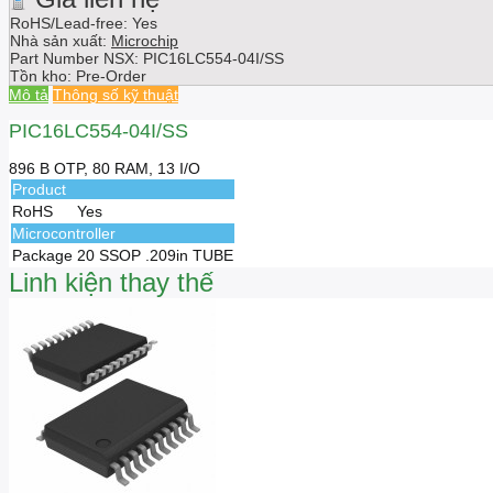
RoHS/Lead-free: Yes
Nhà sản xuất:
Microchip
Part Number NSX:
PIC16LC554-04I/SS
Tồn kho:
Pre-Order
Mô tả
Thông số kỹ thuật
PIC16LC554-04I/SS
896 B OTP, 80 RAM, 13 I/O
Product
RoHS
Yes
Microcontroller
Package
20 SSOP .209in TUBE
Linh kiện thay thế