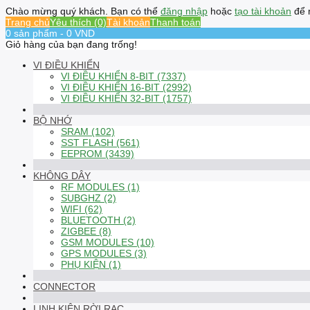
Chào mừng quý khách. Bạn có thể
đăng nhập
hoặc
tạo tài khoản
để 
Trang chủ
Yêu thích (0)
Tài khoản
Thanh toán
0 sản phẩm - 0 VND
Giỏ hàng của bạn đang trống!
VI ĐIỀU KHIỂN
VI ĐIỀU KHIỂN 8-BIT (7337)
VI ĐIỀU KHIỂN 16-BIT (2992)
VI ĐIỀU KHIỂN 32-BIT (1757)
BỘ NHỚ
SRAM (102)
SST FLASH (561)
EEPROM (3439)
KHÔNG DÂY
RF MODULES (1)
SUBGHZ (2)
WIFI (62)
BLUETOOTH (2)
ZIGBEE (8)
GSM MODULES (10)
GPS MODULES (3)
PHỤ KIỆN (1)
CONNECTOR
LINH KIỆN RỜI RẠC