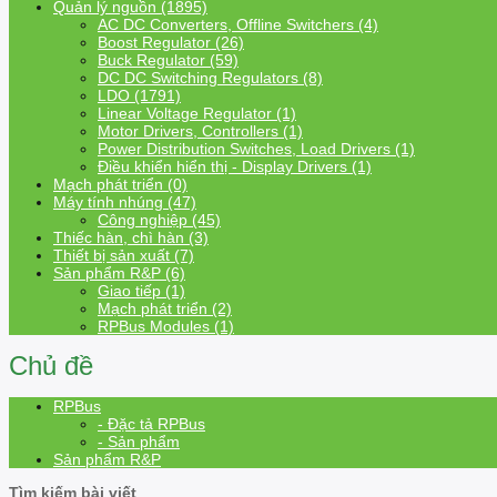
Quản lý nguồn (1895)
AC DC Converters, Offline Switchers (4)
Boost Regulator (26)
Buck Regulator (59)
DC DC Switching Regulators (8)
LDO (1791)
Linear Voltage Regulator (1)
Motor Drivers, Controllers (1)
Power Distribution Switches, Load Drivers (1)
Điều khiển hiển thị - Display Drivers (1)
Mạch phát triển (0)
Máy tính nhúng (47)
Công nghiệp (45)
Thiếc hàn, chì hàn (3)
Thiết bị sản xuất (7)
Sản phẩm R&P (6)
Giao tiếp (1)
Mạch phát triển (2)
RPBus Modules (1)
Chủ đề
RPBus
- Đặc tả RPBus
- Sản phẩm
Sản phẩm R&P
Tìm kiếm bài viết