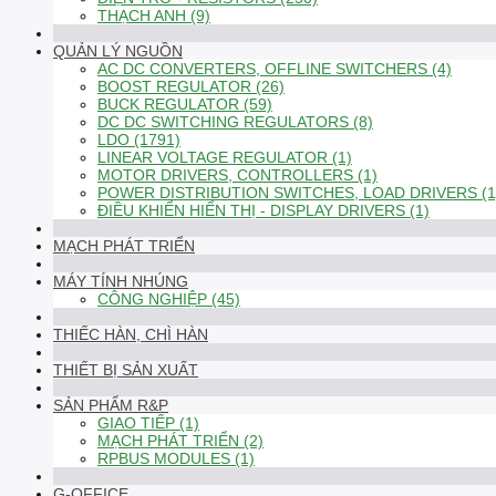
THẠCH ANH (9)
QUẢN LÝ NGUỒN
AC DC CONVERTERS, OFFLINE SWITCHERS (4)
BOOST REGULATOR (26)
BUCK REGULATOR (59)
DC DC SWITCHING REGULATORS (8)
LDO (1791)
LINEAR VOLTAGE REGULATOR (1)
MOTOR DRIVERS, CONTROLLERS (1)
POWER DISTRIBUTION SWITCHES, LOAD DRIVERS (1
ĐIỀU KHIỂN HIỂN THỊ - DISPLAY DRIVERS (1)
MẠCH PHÁT TRIỂN
MÁY TÍNH NHÚNG
CÔNG NGHIỆP (45)
THIẾC HÀN, CHÌ HÀN
THIẾT BỊ SẢN XUẤT
SẢN PHẨM R&P
GIAO TIẾP (1)
MẠCH PHÁT TRIỂN (2)
RPBUS MODULES (1)
G-OFFICE