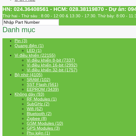
HN: 024.36408561 - HCM: 028.38119870 - Dự án: 09
Thứ hai - Thứ sáu : 8:00 - 12:00 & 13:30 - 17:30. Thứ bảy: 8:00 - 11:
Danh mục
Pin (3)
Quang điện (1)
LED (1)
Vi điều khiển (22155)
Vi điều khiển 8-bit (7337)
Vi điều khiển 16-bit (2992)
Vi điều khiển 32-bit (1757)
Bộ nhớ (4105)
SRAM (102)
SST Flash (561)
EEPROM (3439)
Không dây (93)
RF Modules (1)
SubGHz (2)
Wifi (62)
Bluetooth (2)
Zigbee (8)
GSM Modules (10)
GPS Modules (3)
Phụ kiện (1)