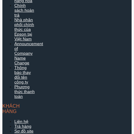
hàng hóa
Chính
sách hoàn
trả
Nhà phân
phối chính
thức của
Epson tại
Việt Nam
Announcement
of
Company
Name
Change
Thông
báo thay
đổi tên
công ty
Phương
thức thanh
toán
KHÁCH
HÀNG
Liên hệ
Trả hàng
Sơ đồ site