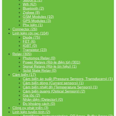
SubGHz (2)
Wifi (62)
Bluetooth (2)
Zigbee (8)
GSM Modules (10)
GPS Modules (3)
Phụ kiện (1)
Connector (26)
Linh kiện rời rạc (104)
Diode (75)
FET (6)
IGBT (0)
Transistor (23)
Relay (305)
Photomos Relay (0)
Power Relays (Rờ-le điện từ) (301)
Signal Relays (Rờ-le tín hiệu) (1)
Solid State Relay (0)
Cảm biến (17)
Cảm biến áp suất (Pressure Sensors, Transducers) (1)
Cảm biến dòng (Current sensors) (1)
Cảm biến nhiệt độ (Temperature Sensors) (1)
Cảm biến quang (Optical Sensors) (2)
Gia tốc (2)
Nhận diện (Detector) (0)
Đo khoảng cách (0)
Công cụ phát triển (3)
Linh kiện tuyến tính (2)