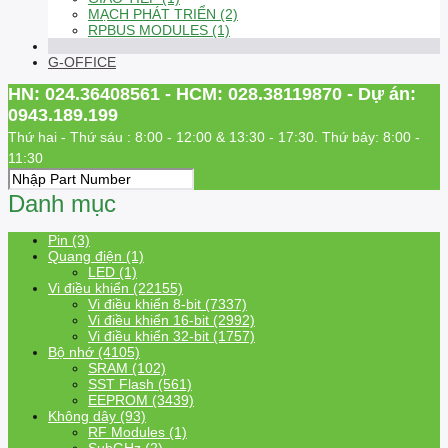
MẠCH PHÁT TRIỂN (2)
RPBUS MODULES (1)
G-OFFICE
HN: 024.36408561 - HCM: 028.38119870 - Dự án:
0943.189.199
Thứ hai - Thứ sáu : 8:00 - 12:00 & 13:30 - 17:30. Thứ bảy: 8:00 -
11:30
Danh mục
Pin (3)
Quang điện (1)
LED (1)
Vi điều khiển (22155)
Vi điều khiển 8-bit (7337)
Vi điều khiển 16-bit (2992)
Vi điều khiển 32-bit (1757)
Bộ nhớ (4105)
SRAM (102)
SST Flash (561)
EEPROM (3439)
Không dây (93)
RF Modules (1)