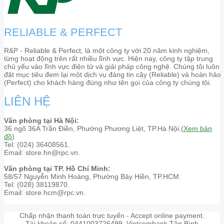
RELIABLE & PERFECT
R&P - Reliable & Perfect, là một công ty với 20 năm kinh nghiệm,
từng hoạt động trên rất nhiều lĩnh vực. Hiện nay, công ty tập trung
chủ yếu vào lĩnh vực điện tử và giải pháp công nghệ. Chúng tôi luôn
đặt mục tiêu đem lại một dịch vụ đáng tin cậy (Reliable) và hoàn hảo
(Perfect) cho khách hàng đúng như tên gọi của công ty chúng tôi.
LIÊN HỆ
Văn phòng tại Hà Nội:
36 ngõ 36A Trần Điền, Phường Phương Liệt, TP.Hà Nội.(
Xem bản
đồ
)
Tel: (024) 36408561.
Email: store.hn@rpc.vn.
Văn phòng tại TP. Hồ Chí Minh:
58/57 Nguyễn Minh Hoàng, Phường Bảy Hiền, TP.HCM.
Tel: (028) 38119870.
Email: store.hcm@rpc.vn.
Chấp nhận thanh toán trực tuyến - Accept online payment.
Tài khoản số: 0441003726499. Vietcombank Tân Bình