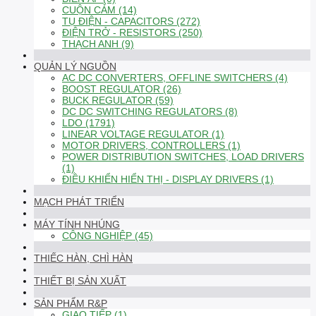
CUỘN CẢM (14)
TỤ ĐIỆN - CAPACITORS (272)
ĐIỆN TRỞ - RESISTORS (250)
THẠCH ANH (9)
QUẢN LÝ NGUỒN
AC DC CONVERTERS, OFFLINE SWITCHERS (4)
BOOST REGULATOR (26)
BUCK REGULATOR (59)
DC DC SWITCHING REGULATORS (8)
LDO (1791)
LINEAR VOLTAGE REGULATOR (1)
MOTOR DRIVERS, CONTROLLERS (1)
POWER DISTRIBUTION SWITCHES, LOAD DRIVERS
(1)
ĐIỀU KHIỂN HIỂN THỊ - DISPLAY DRIVERS (1)
MẠCH PHÁT TRIỂN
MÁY TÍNH NHÚNG
CÔNG NGHIỆP (45)
THIẾC HÀN, CHÌ HÀN
THIẾT BỊ SẢN XUẤT
SẢN PHẨM R&P
GIAO TIẾP (1)