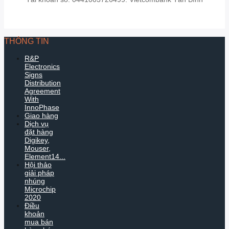
THÔNG TIN
R&P
Electronics
Signs
Distribution
Agreement
With
InnoPhase
Giao hàng
Dịch vụ
đặt hàng
Digikey,
Mouser,
Element14...
Hội thảo
giải pháp
nhúng
Microchip
2020
Điều
khoản
mua bán