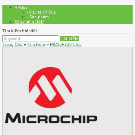
RPBus
- Đặc tả RPBus
- Sản phẩm
Sản phẩm R&P
Tìm kiếm bài viết
TÌM KIẾM
Trang Chủ
»
Tìm kiếm
»
PIC16F720-I/SO