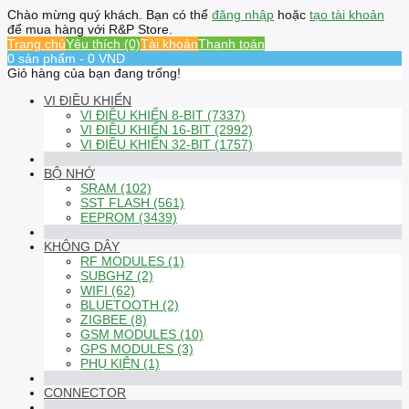
Chào mừng quý khách. Bạn có thể
đăng nhập
hoặc
tạo tài khoản
để mua hàng với R&P Store.
Trang chủ
Yêu thích (0)
Tài khoản
Thanh toán
0 sản phẩm - 0 VND
Giỏ hàng của bạn đang trống!
VI ĐIỀU KHIỂN
VI ĐIỀU KHIỂN 8-BIT (7337)
VI ĐIỀU KHIỂN 16-BIT (2992)
VI ĐIỀU KHIỂN 32-BIT (1757)
BỘ NHỚ
SRAM (102)
SST FLASH (561)
EEPROM (3439)
KHÔNG DÂY
RF MODULES (1)
SUBGHZ (2)
WIFI (62)
BLUETOOTH (2)
ZIGBEE (8)
GSM MODULES (10)
GPS MODULES (3)
PHỤ KIỆN (1)
CONNECTOR