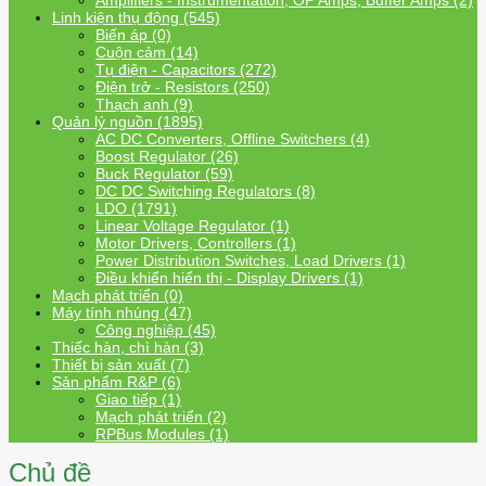
Amplifiers - Instrumentation, OP Amps, Buffer Amps (2)
Linh kiện thụ động (545)
Biến áp (0)
Cuộn cảm (14)
Tụ điện - Capacitors (272)
Điện trở - Resistors (250)
Thạch anh (9)
Quản lý nguồn (1895)
AC DC Converters, Offline Switchers (4)
Boost Regulator (26)
Buck Regulator (59)
DC DC Switching Regulators (8)
LDO (1791)
Linear Voltage Regulator (1)
Motor Drivers, Controllers (1)
Power Distribution Switches, Load Drivers (1)
Điều khiển hiển thị - Display Drivers (1)
Mạch phát triển (0)
Máy tính nhúng (47)
Công nghiệp (45)
Thiếc hàn, chì hàn (3)
Thiết bị sản xuất (7)
Sản phẩm R&P (6)
Giao tiếp (1)
Mạch phát triển (2)
RPBus Modules (1)
Chủ đề