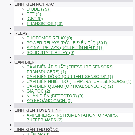
LINH KIỆN RỜI RẠC
DIODE (75)
FET (6)
IGBT (0)
TRANSISTOR (23)
RELAY
PHOTOMOS RELAY (0)
POWER RELAYS (RỜ-LE ĐIỆN TỪ) (301)
SIGNAL RELAYS (RỜ-LE TÍN HIỆU) (1)
SOLID STATE RELAY (0)
CẢM BIẾN
CẢM BIẾN ÁP SUẤT (PRESSURE SENSORS,
TRANSDUCERS) (1)
CẢM BIẾN DÒNG (CURRENT SENSORS) (1)
CẢM BIẾN NHIỆT ĐỘ (TEMPERATURE SENSORS) (1)
CẢM BIẾN QUANG (OPTICAL SENSORS) (2)
GIA TỐC (2)
NHẬN DIỆN (DETECTOR) (0)
ĐO KHOẢNG CÁCH (0)
LINH KIỆN TUYẾN TÍNH
AMPLIFIERS - INSTRUMENTATION, OP AMPS,
BUFFER AMPS (2)
LINH KIỆN THỤ ĐỘNG
BIẾN ÁP (0)