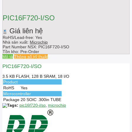
PIC16F720-I/SO
Giá liên hệ
RoHS/Lead-free: Yes
Nhà sản xuất:
Microchip
Part Number NSX:
PIC16F720-I/SO
Tồn kho:
Pre-Order
Mô tả
Thông số kỹ thuật
PIC16F720-I/SO
3.5 KB FLASH, 128 B SRAM, 18 I/O
Product
RoHS
Yes
Microcontroller
Package
20 SOIC .300in TUBE
Tags:
pic16f720-i/so
,
microchip