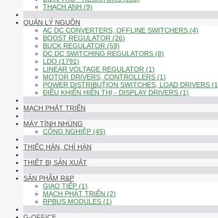
THẠCH ANH (9)
QUẢN LÝ NGUỒN
AC DC CONVERTERS, OFFLINE SWITCHERS (4)
BOOST REGULATOR (26)
BUCK REGULATOR (59)
DC DC SWITCHING REGULATORS (8)
LDO (1791)
LINEAR VOLTAGE REGULATOR (1)
MOTOR DRIVERS, CONTROLLERS (1)
POWER DISTRIBUTION SWITCHES, LOAD DRIVERS (1
ĐIỀU KHIỂN HIỂN THỊ - DISPLAY DRIVERS (1)
MẠCH PHÁT TRIỂN
MÁY TÍNH NHÚNG
CÔNG NGHIỆP (45)
THIẾC HÀN, CHÌ HÀN
THIẾT BỊ SẢN XUẤT
SẢN PHẨM R&P
GIAO TIẾP (1)
MẠCH PHÁT TRIỂN (2)
RPBUS MODULES (1)
G-OFFICE