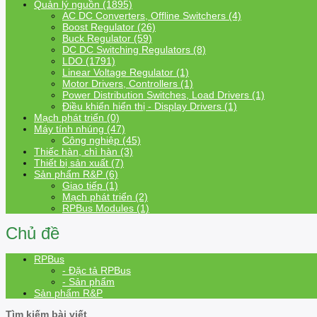
Quản lý nguồn (1895)
AC DC Converters, Offline Switchers (4)
Boost Regulator (26)
Buck Regulator (59)
DC DC Switching Regulators (8)
LDO (1791)
Linear Voltage Regulator (1)
Motor Drivers, Controllers (1)
Power Distribution Switches, Load Drivers (1)
Điều khiển hiển thị - Display Drivers (1)
Mạch phát triển (0)
Máy tính nhúng (47)
Công nghiệp (45)
Thiếc hàn, chì hàn (3)
Thiết bị sản xuất (7)
Sản phẩm R&P (6)
Giao tiếp (1)
Mạch phát triển (2)
RPBus Modules (1)
Chủ đề
RPBus
- Đặc tả RPBus
- Sản phẩm
Sản phẩm R&P
Tìm kiếm bài viết