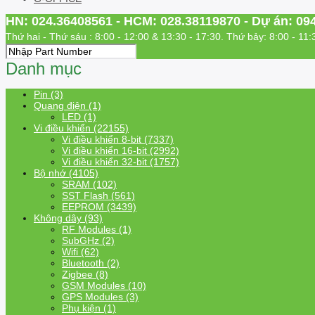
HN: 024.36408561 - HCM: 028.38119870 - Dự án: 09
Thứ hai - Thứ sáu : 8:00 - 12:00 & 13:30 - 17:30. Thứ bảy: 8:00 - 11:
Danh mục
Pin (3)
Quang điện (1)
LED (1)
Vi điều khiển (22155)
Vi điều khiển 8-bit (7337)
Vi điều khiển 16-bit (2992)
Vi điều khiển 32-bit (1757)
Bộ nhớ (4105)
SRAM (102)
SST Flash (561)
EEPROM (3439)
Không dây (93)
RF Modules (1)
SubGHz (2)
Wifi (62)
Bluetooth (2)
Zigbee (8)
GSM Modules (10)
GPS Modules (3)
Phụ kiện (1)