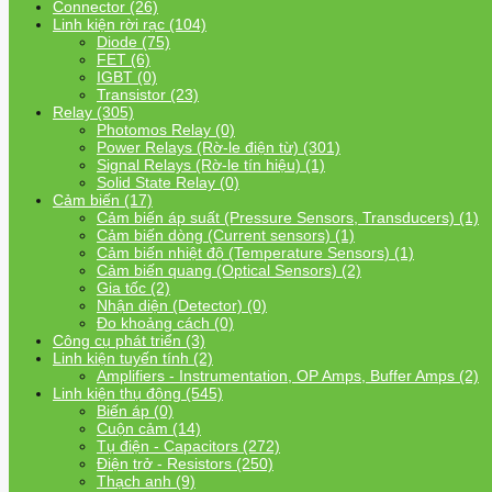
Connector (26)
Linh kiện rời rạc (104)
Diode (75)
FET (6)
IGBT (0)
Transistor (23)
Relay (305)
Photomos Relay (0)
Power Relays (Rờ-le điện từ) (301)
Signal Relays (Rờ-le tín hiệu) (1)
Solid State Relay (0)
Cảm biến (17)
Cảm biến áp suất (Pressure Sensors, Transducers) (1)
Cảm biến dòng (Current sensors) (1)
Cảm biến nhiệt độ (Temperature Sensors) (1)
Cảm biến quang (Optical Sensors) (2)
Gia tốc (2)
Nhận diện (Detector) (0)
Đo khoảng cách (0)
Công cụ phát triển (3)
Linh kiện tuyến tính (2)
Amplifiers - Instrumentation, OP Amps, Buffer Amps (2)
Linh kiện thụ động (545)
Biến áp (0)
Cuộn cảm (14)
Tụ điện - Capacitors (272)
Điện trở - Resistors (250)
Thạch anh (9)