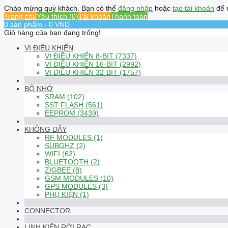
Chào mừng quý khách. Bạn có thể
đăng nhập
hoặc
tạo tài khoản
để 
Trang chủ
Yêu thích (0)
Tài khoản
Thanh toán
0 sản phẩm - 0 VND
Giỏ hàng của bạn đang trống!
VI ĐIỀU KHIỂN
VI ĐIỀU KHIỂN 8-BIT (7337)
VI ĐIỀU KHIỂN 16-BIT (2992)
VI ĐIỀU KHIỂN 32-BIT (1757)
BỘ NHỚ
SRAM (102)
SST FLASH (561)
EEPROM (3439)
KHÔNG DÂY
RF MODULES (1)
SUBGHZ (2)
WIFI (62)
BLUETOOTH (2)
ZIGBEE (8)
GSM MODULES (10)
GPS MODULES (3)
PHỤ KIỆN (1)
CONNECTOR
LINH KIỆN RỜI RẠC