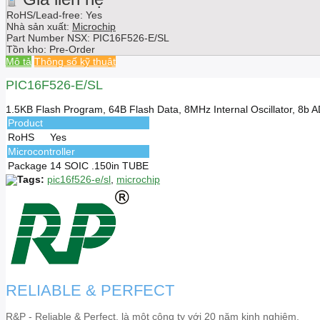
RoHS/Lead-free: Yes
Nhà sản xuất:
Microchip
Part Number NSX:
PIC16F526-E/SL
Tồn kho:
Pre-Order
Mô tả
Thông số kỹ thuật
PIC16F526-E/SL
1.5KB Flash Program, 64B Flash Data, 8MHz Internal Oscillator, 8b
Product
RoHS
Yes
Microcontroller
Package
14 SOIC .150in TUBE
Tags:
pic16f526-e/sl
,
microchip
RELIABLE & PERFECT
R&P - Reliable & Perfect, là một công ty với 20 năm kinh nghiệm,