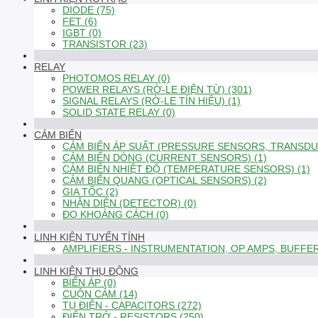
DIODE (75)
FET (6)
IGBT (0)
TRANSISTOR (23)
RELAY
PHOTOMOS RELAY (0)
POWER RELAYS (RỜ-LE ĐIỆN TỪ) (301)
SIGNAL RELAYS (RỜ-LE TÍN HIỆU) (1)
SOLID STATE RELAY (0)
CẢM BIẾN
CẢM BIẾN ÁP SUẤT (PRESSURE SENSORS, TRANSDUC
CẢM BIẾN DÒNG (CURRENT SENSORS) (1)
CẢM BIẾN NHIỆT ĐỘ (TEMPERATURE SENSORS) (1)
CẢM BIẾN QUANG (OPTICAL SENSORS) (2)
GIA TỐC (2)
NHẬN DIỆN (DETECTOR) (0)
ĐO KHOẢNG CÁCH (0)
LINH KIỆN TUYẾN TÍNH
AMPLIFIERS - INSTRUMENTATION, OP AMPS, BUFFER
LINH KIỆN THỤ ĐỘNG
BIẾN ÁP (0)
CUỘN CẢM (14)
TỤ ĐIỆN - CAPACITORS (272)
ĐIỆN TRỞ - RESISTORS (250)