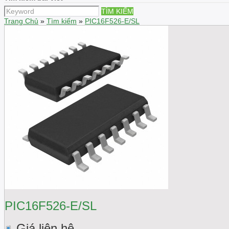
TÌM KIẾM
Trang Chủ
»
Tìm kiếm
»
PIC16F526-E/SL
PIC16F526-E/SL
Giá liên hệ