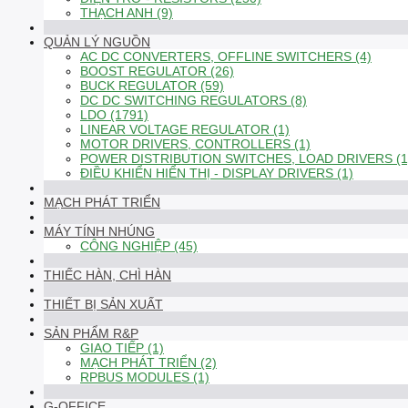
THẠCH ANH (9)
QUẢN LÝ NGUỒN
AC DC CONVERTERS, OFFLINE SWITCHERS (4)
BOOST REGULATOR (26)
BUCK REGULATOR (59)
DC DC SWITCHING REGULATORS (8)
LDO (1791)
LINEAR VOLTAGE REGULATOR (1)
MOTOR DRIVERS, CONTROLLERS (1)
POWER DISTRIBUTION SWITCHES, LOAD DRIVERS (1
ĐIỀU KHIỂN HIỂN THỊ - DISPLAY DRIVERS (1)
MẠCH PHÁT TRIỂN
MÁY TÍNH NHÚNG
CÔNG NGHIỆP (45)
THIẾC HÀN, CHÌ HÀN
THIẾT BỊ SẢN XUẤT
SẢN PHẨM R&P
GIAO TIẾP (1)
MẠCH PHÁT TRIỂN (2)
RPBUS MODULES (1)
G-OFFICE