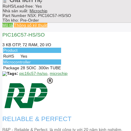
RoHS/Lead-free: Yes
Nhà sản xuất:
Microchip
Part Number NSX:
PIC16C57-HS/SO
Tồn kho:
Pre-Order
Mô tả
Thông số kỹ thuật
PIC16C57-HS/SO
3 KB OTP, 72 RAM, 20 I/O
Product
RoHS
Yes
Microcontroller
Package
28 SOIC .300in TUBE
Tags:
pic16c57-hs/so
,
microchip
RELIABLE & PERFECT
R&P - Reliable & Perfect, là một công ty với 20 năm kinh nghiệm,