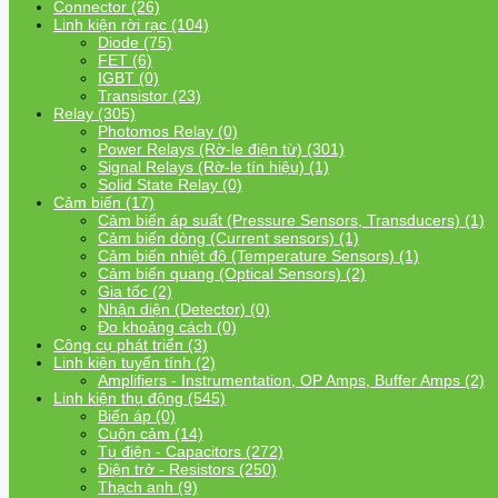
Connector (26)
Linh kiện rời rạc (104)
Diode (75)
FET (6)
IGBT (0)
Transistor (23)
Relay (305)
Photomos Relay (0)
Power Relays (Rờ-le điện từ) (301)
Signal Relays (Rờ-le tín hiệu) (1)
Solid State Relay (0)
Cảm biến (17)
Cảm biến áp suất (Pressure Sensors, Transducers) (1)
Cảm biến dòng (Current sensors) (1)
Cảm biến nhiệt độ (Temperature Sensors) (1)
Cảm biến quang (Optical Sensors) (2)
Gia tốc (2)
Nhận diện (Detector) (0)
Đo khoảng cách (0)
Công cụ phát triển (3)
Linh kiện tuyến tính (2)
Amplifiers - Instrumentation, OP Amps, Buffer Amps (2)
Linh kiện thụ động (545)
Biến áp (0)
Cuộn cảm (14)
Tụ điện - Capacitors (272)
Điện trở - Resistors (250)
Thạch anh (9)