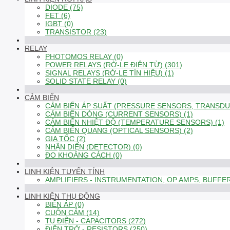
DIODE (75)
FET (6)
IGBT (0)
TRANSISTOR (23)
RELAY
PHOTOMOS RELAY (0)
POWER RELAYS (RỜ-LE ĐIỆN TỪ) (301)
SIGNAL RELAYS (RỜ-LE TÍN HIỆU) (1)
SOLID STATE RELAY (0)
CẢM BIẾN
CẢM BIẾN ÁP SUẤT (PRESSURE SENSORS, TRANSDUC
CẢM BIẾN DÒNG (CURRENT SENSORS) (1)
CẢM BIẾN NHIỆT ĐỘ (TEMPERATURE SENSORS) (1)
CẢM BIẾN QUANG (OPTICAL SENSORS) (2)
GIA TỐC (2)
NHẬN DIỆN (DETECTOR) (0)
ĐO KHOẢNG CÁCH (0)
LINH KIỆN TUYẾN TÍNH
AMPLIFIERS - INSTRUMENTATION, OP AMPS, BUFFER
LINH KIỆN THỤ ĐỘNG
BIẾN ÁP (0)
CUỘN CẢM (14)
TỤ ĐIỆN - CAPACITORS (272)
ĐIỆN TRỞ - RESISTORS (250)