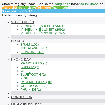
Chào mừng quý khách. Bạn có thể
đăng nhập
hoặc
tạo tài khoản
để 
Trang chủ
Yêu thích (0)
Tài khoản
Thanh toán
0 sản phẩm - 0 VND
Giỏ hàng của bạn đang trống!
VI ĐIỀU KHIỂN
VI ĐIỀU KHIỂN 8-BIT (7337)
VI ĐIỀU KHIỂN 16-BIT (2992)
VI ĐIỀU KHIỂN 32-BIT (1757)
BỘ NHỚ
SRAM (102)
SST FLASH (561)
EEPROM (3439)
KHÔNG DÂY
RF MODULES (1)
SUBGHZ (2)
WIFI (62)
BLUETOOTH (2)
ZIGBEE (8)
GSM MODULES (10)
GPS MODULES (3)
PHỤ KIỆN (1)
CONNECTOR
LINH KIỆN RỜI RẠC