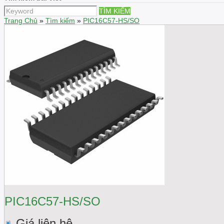
TÌM KIẾM
Trang Chủ
»
Tìm kiếm
»
PIC16C57-HS/SO
PIC16C57-HS/SO
Giá liên hệ