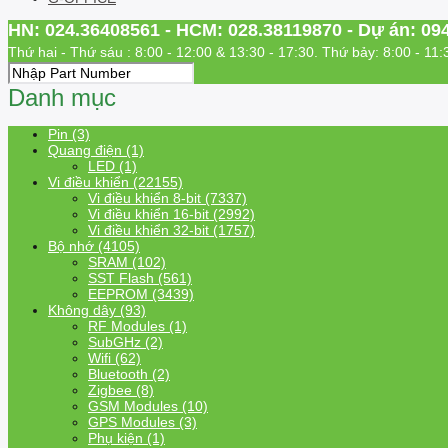
HN: 024.36408561 - HCM: 028.38119870 - Dự án: 09
Thứ hai - Thứ sáu : 8:00 - 12:00 & 13:30 - 17:30. Thứ bảy: 8:00 - 11:
Danh mục
Pin (3)
Quang điện (1)
LED (1)
Vi điều khiển (22155)
Vi điều khiển 8-bit (7337)
Vi điều khiển 16-bit (2992)
Vi điều khiển 32-bit (1757)
Bộ nhớ (4105)
SRAM (102)
SST Flash (561)
EEPROM (3439)
Không dây (93)
RF Modules (1)
SubGHz (2)
Wifi (62)
Bluetooth (2)
Zigbee (8)
GSM Modules (10)
GPS Modules (3)
Phụ kiện (1)