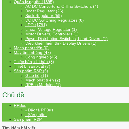
Quản lý nguồn (1895)
AC DC Converters, Offline Switchers (4)
Boost Regulator (26)
Buck Regulator (59)
DC DC Switching Regulators (8)
LDO (1791)
Linear Voltage Regulator (1)
Motor Drivers, Controllers (1)
Power Distribution Switches, Load Drivers (1)
Điều khiển hiển thị - Display Drivers (1)
Mạch phát triển (0)
Máy tính nhúng (47)
Công nghiệp (45)
Thiếc hàn, chì hàn (3)
Thiết bị sản xuất (7)
Sản phẩm R&P (6)
Giao tiếp (1)
Mạch phát triển (2)
RPBus Modules (1)
Chủ đề
RPBus
- Đặc tả RPBus
- Sản phẩm
Sản phẩm R&P
Tìm kiếm bài viết