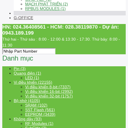
MẠCH PHÁT TRIỂN (2)
RPBUS MODULES (1)
G-OFFICE
HN: 024.36408561 - HCM: 028.38119870 - Dự án:
0943.189.199
Thứ hai - Thứ sáu : 8:00 - 12:00 & 13:30 - 17:30. Thứ bảy: 8:00 -
11:30
Danh mục
Pin (3)
Quang điện (1)
LED (1)
Vi điều khiển (22155)
Vi điều khiển 8-bit (7337)
Vi điều khiển 16-bit (2992)
Vi điều khiển 32-bit (1757)
Bộ nhớ (4105)
SRAM (102)
SST Flash (561)
EEPROM (3439)
Không dây (93)
RF Modules (1)