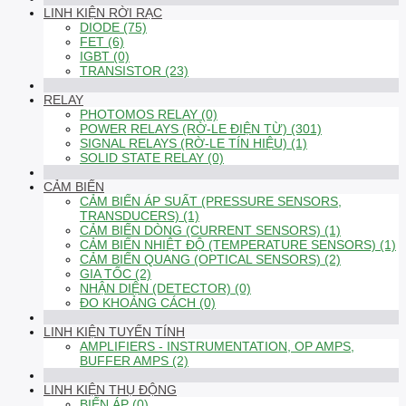
LINH KIỆN RỜI RẠC
DIODE (75)
FET (6)
IGBT (0)
TRANSISTOR (23)
RELAY
PHOTOMOS RELAY (0)
POWER RELAYS (RỜ-LE ĐIỆN TỪ) (301)
SIGNAL RELAYS (RỜ-LE TÍN HIỆU) (1)
SOLID STATE RELAY (0)
CẢM BIẾN
CẢM BIẾN ÁP SUẤT (PRESSURE SENSORS,
TRANSDUCERS) (1)
CẢM BIẾN DÒNG (CURRENT SENSORS) (1)
CẢM BIẾN NHIỆT ĐỘ (TEMPERATURE SENSORS) (1)
CẢM BIẾN QUANG (OPTICAL SENSORS) (2)
GIA TỐC (2)
NHẬN DIỆN (DETECTOR) (0)
ĐO KHOẢNG CÁCH (0)
LINH KIỆN TUYẾN TÍNH
AMPLIFIERS - INSTRUMENTATION, OP AMPS,
BUFFER AMPS (2)
LINH KIỆN THỤ ĐỘNG
BIẾN ÁP (0)