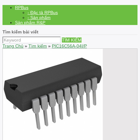
RPBus
- Đặc tả RPBus
- Sản phẩm
Sản phẩm R&P
Tìm kiếm bài viết
TÌM KIẾM
Trang Chủ
»
Tìm kiếm
»
PIC16C56A-04I/P