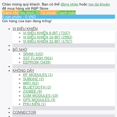
Chào mừng quý khách. Bạn có thể
đăng nhập
hoặc
tạo tài khoản
để mua hàng với R&P Store.
Trang chủ
Yêu thích (0)
Tài khoản
Thanh toán
0 sản phẩm - 0 VND
Giỏ hàng của bạn đang trống!
VI ĐIỀU KHIỂN
VI ĐIỀU KHIỂN 8-BIT (7337)
VI ĐIỀU KHIỂN 16-BIT (2992)
VI ĐIỀU KHIỂN 32-BIT (1757)
BỘ NHỚ
SRAM (102)
SST FLASH (561)
EEPROM (3439)
KHÔNG DÂY
RF MODULES (1)
SUBGHZ (2)
WIFI (62)
BLUETOOTH (2)
ZIGBEE (8)
GSM MODULES (10)
GPS MODULES (3)
PHỤ KIỆN (1)
CONNECTOR