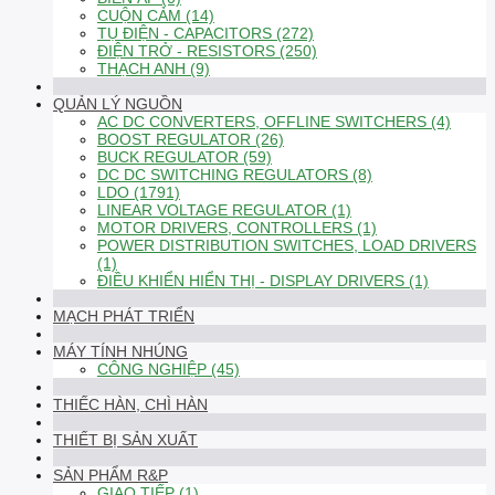
CUỘN CẢM (14)
TỤ ĐIỆN - CAPACITORS (272)
ĐIỆN TRỞ - RESISTORS (250)
THẠCH ANH (9)
QUẢN LÝ NGUỒN
AC DC CONVERTERS, OFFLINE SWITCHERS (4)
BOOST REGULATOR (26)
BUCK REGULATOR (59)
DC DC SWITCHING REGULATORS (8)
LDO (1791)
LINEAR VOLTAGE REGULATOR (1)
MOTOR DRIVERS, CONTROLLERS (1)
POWER DISTRIBUTION SWITCHES, LOAD DRIVERS
(1)
ĐIỀU KHIỂN HIỂN THỊ - DISPLAY DRIVERS (1)
MẠCH PHÁT TRIỂN
MÁY TÍNH NHÚNG
CÔNG NGHIỆP (45)
THIẾC HÀN, CHÌ HÀN
THIẾT BỊ SẢN XUẤT
SẢN PHẨM R&P
GIAO TIẾP (1)