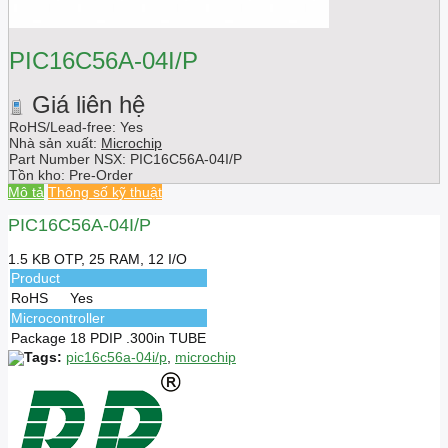
PIC16C56A-04I/P
Giá liên hệ
RoHS/Lead-free: Yes
Nhà sản xuất:
Microchip
Part Number NSX:
PIC16C56A-04I/P
Tồn kho:
Pre-Order
Mô tả
Thông số kỹ thuật
PIC16C56A-04I/P
1.5 KB OTP, 25 RAM, 12 I/O
Product
RoHS
Yes
Microcontroller
Package
18 PDIP .300in TUBE
Tags:
pic16c56a-04i/p
,
microchip