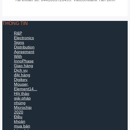
THÔNG TIN
R&P
Electronics
Signs
Distribution
Agreement
With
InnoPhase
Giao hàng
Dịch vụ
đặt hàng
Digikey,
Mouser,
Element14...
Hội thảo
giải pháp
nhúng
Microchip
2020
Điều
khoản
mua bán