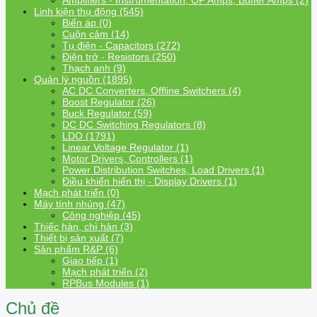
Amplifiers - Instrumentation, OP Amps, Buffer Amps (2)
Linh kiện thụ động (545)
Biến áp (0)
Cuộn cảm (14)
Tụ điện - Capacitors (272)
Điện trở - Resistors (250)
Thạch anh (9)
Quản lý nguồn (1895)
AC DC Converters, Offline Switchers (4)
Boost Regulator (26)
Buck Regulator (59)
DC DC Switching Regulators (8)
LDO (1791)
Linear Voltage Regulator (1)
Motor Drivers, Controllers (1)
Power Distribution Switches, Load Drivers (1)
Điều khiển hiển thị - Display Drivers (1)
Mạch phát triển (0)
Máy tính nhúng (47)
Công nghiệp (45)
Thiếc hàn, chì hàn (3)
Thiết bị sản xuất (7)
Sản phẩm R&P (6)
Giao tiếp (1)
Mạch phát triển (2)
RPBus Modules (1)
Chủ đề