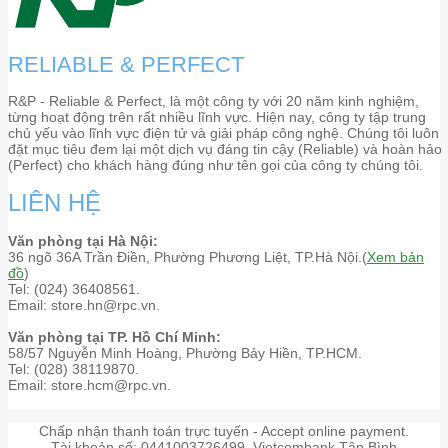
RELIABLE & PERFECT
R&P - Reliable & Perfect, là một công ty với 20 năm kinh nghiệm,
từng hoạt động trên rất nhiều lĩnh vực. Hiện nay, công ty tập trung
chủ yếu vào lĩnh vực điện tử và giải pháp công nghệ. Chúng tôi luôn
đặt mục tiêu đem lại một dịch vụ đáng tin cậy (Reliable) và hoàn hảo
(Perfect) cho khách hàng đúng như tên gọi của công ty chúng tôi.
LIÊN HỆ
Văn phòng tại Hà Nội:
36 ngõ 36A Trần Điền, Phường Phương Liệt, TP.Hà Nội.(
Xem bản
đồ
)
Tel: (024) 36408561.
Email: store.hn@rpc.vn.
Văn phòng tại TP. Hồ Chí Minh:
58/57 Nguyễn Minh Hoàng, Phường Bảy Hiền, TP.HCM.
Tel: (028) 38119870.
Email: store.hcm@rpc.vn.
Chấp nhận thanh toán trực tuyến - Accept online payment.
Tài khoản số: 0441003726499. Vietcombank Tân Bình