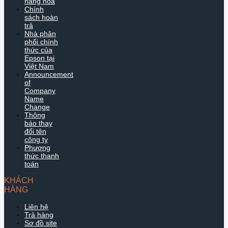
hàng hóa
Chính
sách hoàn
trả
Nhà phân
phối chính
thức của
Epson tại
Việt Nam
Announcement
of
Company
Name
Change
Thông
báo thay
đổi tên
công ty
Phương
thức thanh
toán
KHÁCH
HÀNG
Liên hệ
Trả hàng
Sơ đồ site