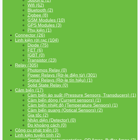
SubGHz (2)
Wifi (62)
Bluetooth (2)
Zigbee (8)
GSM Modules (10)
GPS Modules (3)
Phụ kiện (1)
Connector (26)
Linh kiện rời rạc (104)
Diode (75)
FET (6)
IGBT (0)
Transistor (23)
Relay (305)
Photomos Relay (0)
Power Relays (Rờ-le điện từ) (301)
Signal Relays (Rờ-le tín hiệu) (1)
Solid State Relay (0)
Cảm biến (17)
Cảm biến áp suất (Pressure Sensors, Transducers) (1)
Cảm biến dòng (Current sensors) (1)
Cảm biến nhiệt độ (Temperature Sensors) (1)
Cảm biến quang (Optical Sensors) (2)
Gia tốc (2)
Nhận diện (Detector) (0)
Đo khoảng cách (0)
Công cụ phát triển (3)
Linh kiện tuyến tính (2)