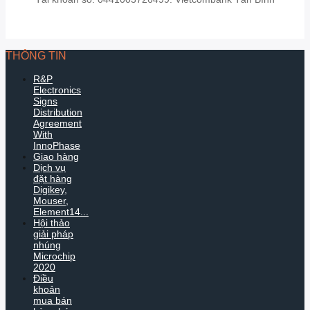
THÔNG TIN
R&P
Electronics
Signs
Distribution
Agreement
With
InnoPhase
Giao hàng
Dịch vụ
đặt hàng
Digikey,
Mouser,
Element14...
Hội thảo
giải pháp
nhúng
Microchip
2020
Điều
khoản
mua bán