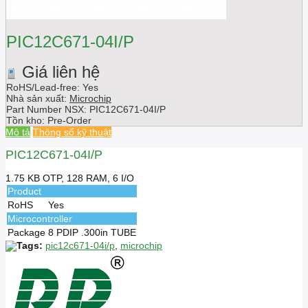
PIC12C671-04I/P
Giá liên hệ
RoHS/Lead-free: Yes
Nhà sản xuất:
Microchip
Part Number NSX:
PIC12C671-04I/P
Tồn kho:
Pre-Order
Mô tả
Thông số kỹ thuật
PIC12C671-04I/P
1.75 KB OTP, 128 RAM, 6 I/O
Product
RoHS
Yes
Microcontroller
Package
8 PDIP .300in TUBE
Tags:
pic12c671-04i/p
,
microchip