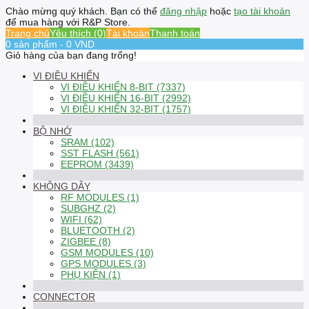
Chào mừng quý khách. Bạn có thể
đăng nhập
hoặc
tạo tài khoản
để mua hàng với R&P Store.
Trang chủ
Yêu thích (0)
Tài khoản
Thanh toán
0 sản phẩm - 0 VND
Giỏ hàng của bạn đang trống!
VI ĐIỀU KHIỂN
VI ĐIỀU KHIỂN 8-BIT (7337)
VI ĐIỀU KHIỂN 16-BIT (2992)
VI ĐIỀU KHIỂN 32-BIT (1757)
BỘ NHỚ
SRAM (102)
SST FLASH (561)
EEPROM (3439)
KHÔNG DÂY
RF MODULES (1)
SUBGHZ (2)
WIFI (62)
BLUETOOTH (2)
ZIGBEE (8)
GSM MODULES (10)
GPS MODULES (3)
PHỤ KIỆN (1)
CONNECTOR