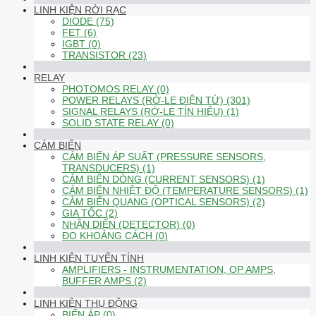
LINH KIỆN RỜI RẠC
DIODE (75)
FET (6)
IGBT (0)
TRANSISTOR (23)
RELAY
PHOTOMOS RELAY (0)
POWER RELAYS (RỜ-LE ĐIỆN TỪ) (301)
SIGNAL RELAYS (RỜ-LE TÍN HIỆU) (1)
SOLID STATE RELAY (0)
CẢM BIẾN
CẢM BIẾN ÁP SUẤT (PRESSURE SENSORS,
TRANSDUCERS) (1)
CẢM BIẾN DÒNG (CURRENT SENSORS) (1)
CẢM BIẾN NHIỆT ĐỘ (TEMPERATURE SENSORS) (1)
CẢM BIẾN QUANG (OPTICAL SENSORS) (2)
GIA TỐC (2)
NHẬN DIỆN (DETECTOR) (0)
ĐO KHOẢNG CÁCH (0)
LINH KIỆN TUYẾN TÍNH
AMPLIFIERS - INSTRUMENTATION, OP AMPS,
BUFFER AMPS (2)
LINH KIỆN THỤ ĐỘNG
BIẾN ÁP (0)