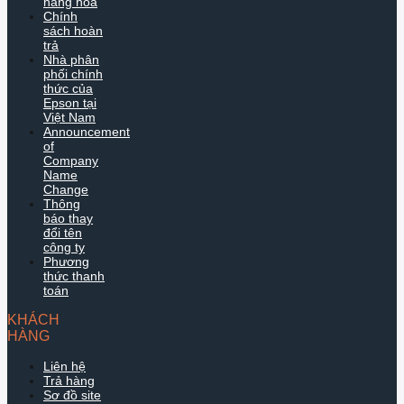
hàng hóa
Chính
sách hoàn
trả
Nhà phân
phối chính
thức của
Epson tại
Việt Nam
Announcement
of
Company
Name
Change
Thông
báo thay
đổi tên
công ty
Phương
thức thanh
toán
KHÁCH
HÀNG
Liên hệ
Trả hàng
Sơ đồ site