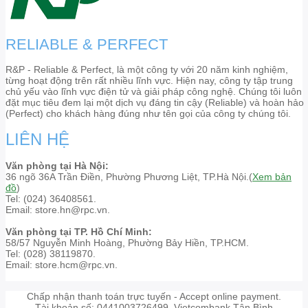
RELIABLE & PERFECT
R&P - Reliable & Perfect, là một công ty với 20 năm kinh nghiệm,
từng hoạt động trên rất nhiều lĩnh vực. Hiện nay, công ty tập trung
chủ yếu vào lĩnh vực điện tử và giải pháp công nghệ. Chúng tôi luôn
đặt mục tiêu đem lại một dịch vụ đáng tin cậy (Reliable) và hoàn hảo
(Perfect) cho khách hàng đúng như tên gọi của công ty chúng tôi.
LIÊN HỆ
Văn phòng tại Hà Nội:
36 ngõ 36A Trần Điền, Phường Phương Liệt, TP.Hà Nội.(
Xem bản
đồ
)
Tel: (024) 36408561.
Email: store.hn@rpc.vn.
Văn phòng tại TP. Hồ Chí Minh:
58/57 Nguyễn Minh Hoàng, Phường Bảy Hiền, TP.HCM.
Tel: (028) 38119870.
Email: store.hcm@rpc.vn.
Chấp nhận thanh toán trực tuyến - Accept online payment.
Tài khoản số: 0441003726499. Vietcombank Tân Bình