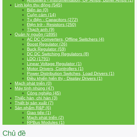
Amplifiers - Instrumentation, OP Amps, Buffer Amps (2)
Linh kiện thụ động (545)
Biến áp (0)
Cuộn cảm (14)
Tụ điện - Capacitors (272)
Điện trở - Resistors (250)
Thạch anh (9)
Quản lý nguồn (1895)
AC DC Converters, Offline Switchers (4)
Boost Regulator (26)
Buck Regulator (59)
DC DC Switching Regulators (8)
LDO (1791)
Linear Voltage Regulator (1)
Motor Drivers, Controllers (1)
Power Distribution Switches, Load Drivers (1)
Điều khiển hiển thị - Display Drivers (1)
Mạch phát triển (0)
Máy tính nhúng (47)
Công nghiệp (45)
Thiếc hàn, chì hàn (3)
Thiết bị sản xuất (7)
Sản phẩm R&P (6)
Giao tiếp (1)
Mạch phát triển (2)
RPBus Modules (1)
Chủ đề