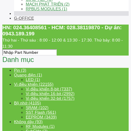
MẠCH PHÁT TRIỂN (2)
RPBUS MODULES (1)
G-OFFICE
HN: 024.36408561 - HCM: 028.38119870 - Dự án:
0943.189.199
Thứ hai - Thứ sáu : 8:00 - 12:00 & 13:30 - 17:30. Thứ bảy: 8:00 -
11:30
Danh mục
Pin (3)
Quang điện (1)
LED (1)
Vi điều khiển (22155)
Vi điều khiển 8-bit (7337)
Vi điều khiển 16-bit (2992)
Vi điều khiển 32-bit (1757)
Bộ nhớ (4105)
SRAM (102)
SST Flash (561)
EEPROM (3439)
Không dây (93)
RF Modules (1)