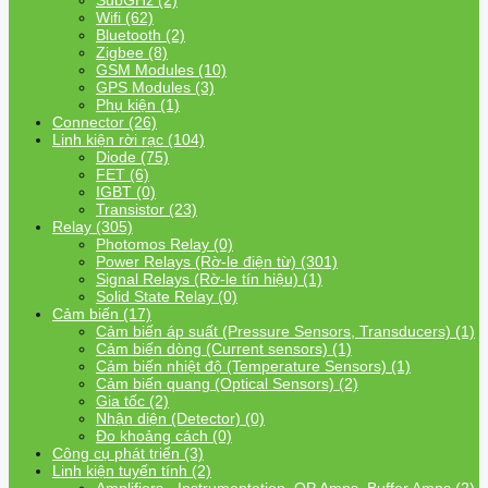
SubGHz (2)
Wifi (62)
Bluetooth (2)
Zigbee (8)
GSM Modules (10)
GPS Modules (3)
Phụ kiện (1)
Connector (26)
Linh kiện rời rạc (104)
Diode (75)
FET (6)
IGBT (0)
Transistor (23)
Relay (305)
Photomos Relay (0)
Power Relays (Rờ-le điện từ) (301)
Signal Relays (Rờ-le tín hiệu) (1)
Solid State Relay (0)
Cảm biến (17)
Cảm biến áp suất (Pressure Sensors, Transducers) (1)
Cảm biến dòng (Current sensors) (1)
Cảm biến nhiệt độ (Temperature Sensors) (1)
Cảm biến quang (Optical Sensors) (2)
Gia tốc (2)
Nhận diện (Detector) (0)
Đo khoảng cách (0)
Công cụ phát triển (3)
Linh kiện tuyến tính (2)