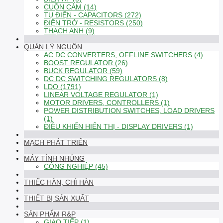
CUỘN CẢM (14)
TỤ ĐIỆN - CAPACITORS (272)
ĐIỆN TRỞ - RESISTORS (250)
THẠCH ANH (9)
QUẢN LÝ NGUỒN
AC DC CONVERTERS, OFFLINE SWITCHERS (4)
BOOST REGULATOR (26)
BUCK REGULATOR (59)
DC DC SWITCHING REGULATORS (8)
LDO (1791)
LINEAR VOLTAGE REGULATOR (1)
MOTOR DRIVERS, CONTROLLERS (1)
POWER DISTRIBUTION SWITCHES, LOAD DRIVERS
(1)
ĐIỀU KHIỂN HIỂN THỊ - DISPLAY DRIVERS (1)
MẠCH PHÁT TRIỂN
MÁY TÍNH NHÚNG
CÔNG NGHIỆP (45)
THIẾC HÀN, CHÌ HÀN
THIẾT BỊ SẢN XUẤT
SẢN PHẨM R&P
GIAO TIẾP (1)