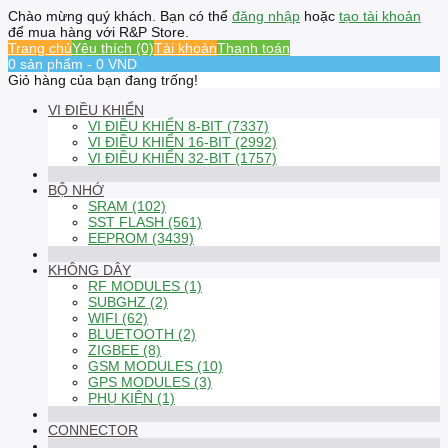
Chào mừng quý khách. Bạn có thể
đăng nhập
hoặc
tạo tài khoản
để mua hàng với R&P Store.
Trang chủ
Yêu thích (0)
Tài khoản
Thanh toán
0 sản phẩm - 0 VND
Giỏ hàng của bạn đang trống!
VI ĐIỀU KHIỂN
VI ĐIỀU KHIỂN 8-BIT (7337)
VI ĐIỀU KHIỂN 16-BIT (2992)
VI ĐIỀU KHIỂN 32-BIT (1757)
BỘ NHỚ
SRAM (102)
SST FLASH (561)
EEPROM (3439)
KHÔNG DÂY
RF MODULES (1)
SUBGHZ (2)
WIFI (62)
BLUETOOTH (2)
ZIGBEE (8)
GSM MODULES (10)
GPS MODULES (3)
PHỤ KIỆN (1)
CONNECTOR