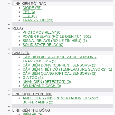
LINH KIỆN RỜI RẠC
DIODE (75)
FET (6)
IGBT (0)
TRANSISTOR (23)
RELAY
PHOTOMOS RELAY (0)
POWER RELAYS (RỜ-LE ĐIỆN TỪ) (301)
SIGNAL RELAYS (RỜ-LE TÍN HIỆU) (1)
SOLID STATE RELAY (0)
CẢM BIẾN
CẢM BIẾN ÁP SUẤT (PRESSURE SENSORS,
TRANSDUCERS) (1)
CẢM BIẾN DÒNG (CURRENT SENSORS) (1)
CẢM BIẾN NHIỆT ĐỘ (TEMPERATURE SENSORS) (1)
CẢM BIẾN QUANG (OPTICAL SENSORS) (2)
GIA TỐC (2)
NHẬN DIỆN (DETECTOR) (0)
ĐO KHOẢNG CÁCH (0)
LINH KIỆN TUYẾN TÍNH
AMPLIFIERS - INSTRUMENTATION, OP AMPS,
BUFFER AMPS (2)
LINH KIỆN THỤ ĐỘNG
BIẾN ÁP (0)