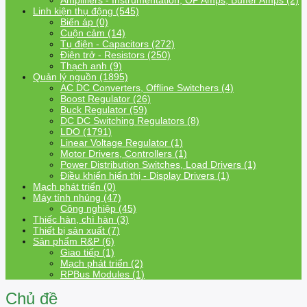
Amplifiers - Instrumentation, OP Amps, Buffer Amps (2)
Linh kiện thụ động (545)
Biến áp (0)
Cuộn cảm (14)
Tụ điện - Capacitors (272)
Điện trở - Resistors (250)
Thạch anh (9)
Quản lý nguồn (1895)
AC DC Converters, Offline Switchers (4)
Boost Regulator (26)
Buck Regulator (59)
DC DC Switching Regulators (8)
LDO (1791)
Linear Voltage Regulator (1)
Motor Drivers, Controllers (1)
Power Distribution Switches, Load Drivers (1)
Điều khiển hiển thị - Display Drivers (1)
Mạch phát triển (0)
Máy tính nhúng (47)
Công nghiệp (45)
Thiếc hàn, chì hàn (3)
Thiết bị sản xuất (7)
Sản phẩm R&P (6)
Giao tiếp (1)
Mạch phát triển (2)
RPBus Modules (1)
Chủ đề