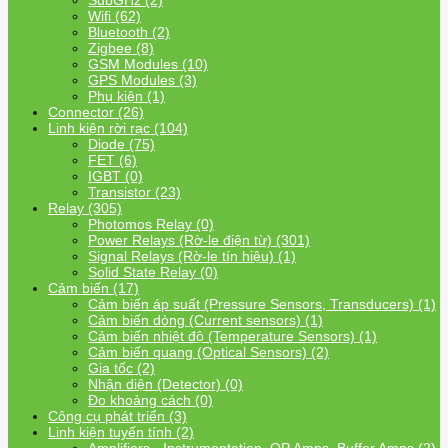
SubGHz (2)
Wifi (62)
Bluetooth (2)
Zigbee (8)
GSM Modules (10)
GPS Modules (3)
Phụ kiện (1)
Connector (26)
Linh kiện rời rạc (104)
Diode (75)
FET (6)
IGBT (0)
Transistor (23)
Relay (305)
Photomos Relay (0)
Power Relays (Rờ-le điện từ) (301)
Signal Relays (Rờ-le tín hiệu) (1)
Solid State Relay (0)
Cảm biến (17)
Cảm biến áp suất (Pressure Sensors, Transducers) (1)
Cảm biến dòng (Current sensors) (1)
Cảm biến nhiệt độ (Temperature Sensors) (1)
Cảm biến quang (Optical Sensors) (2)
Gia tốc (2)
Nhận diện (Detector) (0)
Đo khoảng cách (0)
Công cụ phát triển (3)
Linh kiện tuyến tính (2)