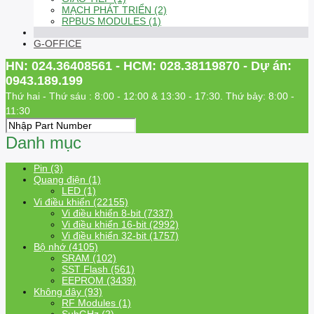
MẠCH PHÁT TRIỂN (2)
RPBUS MODULES (1)
G-OFFICE
HN: 024.36408561 - HCM: 028.38119870 - Dự án:
0943.189.199
Thứ hai - Thứ sáu : 8:00 - 12:00 & 13:30 - 17:30. Thứ bảy: 8:00 -
11:30
Danh mục
Pin (3)
Quang điện (1)
LED (1)
Vi điều khiển (22155)
Vi điều khiển 8-bit (7337)
Vi điều khiển 16-bit (2992)
Vi điều khiển 32-bit (1757)
Bộ nhớ (4105)
SRAM (102)
SST Flash (561)
EEPROM (3439)
Không dây (93)
RF Modules (1)