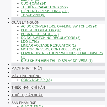
CUỘN CẢM (14)
TỤ ĐIỆN - CAPACITORS (272)
ĐIỆN TRỞ - RESISTORS (250)
THẠCH ANH (9)
QUẢN LÝ NGUỒN
AC DC CONVERTERS, OFFLINE SWITCHERS (4)
BOOST REGULATOR (26)
BUCK REGULATOR (59)
DC DC SWITCHING REGULATORS (8)
LDO (1791)
LINEAR VOLTAGE REGULATOR (1)
MOTOR DRIVERS, CONTROLLERS (1)
POWER DISTRIBUTION SWITCHES, LOAD DRIVERS
(1)
ĐIỀU KHIỂN HIỂN THỊ - DISPLAY DRIVERS (1)
MẠCH PHÁT TRIỂN
MÁY TÍNH NHÚNG
CÔNG NGHIỆP (45)
THIẾC HÀN, CHÌ HÀN
THIẾT BỊ SẢN XUẤT
SẢN PHẨM R&P
GIAO TIẾP (1)