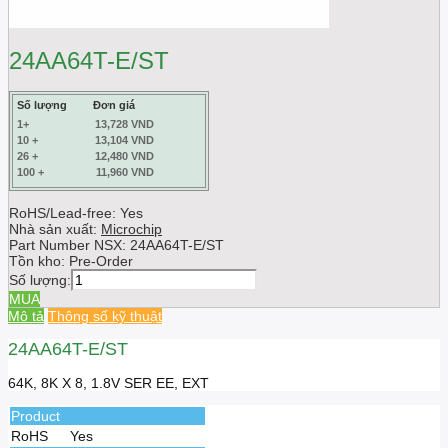
24AA64T-E/ST
Số lượng
Đơn giá
1+
13,728 VND
10 +
13,104 VND
26 +
12,480 VND
100 +
11,960 VND
RoHS/Lead-free: Yes
Nhà sản xuất:
Microchip
Part Number NSX:
24AA64T-E/ST
Tồn kho:
Pre-Order
Số lượng:
MUA
Mô tả
Thông số kỹ thuật
24AA64T-E/ST
64K, 8K X 8, 1.8V SER EE, EXT
Product
RoHS
Yes