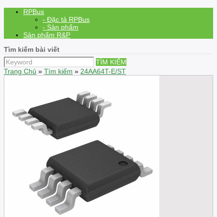
RPBus
- Đặc tả RPBus
- Sản phẩm
Sản phẩm R&P
Tìm kiếm bài viết
TÌM KIẾM
Trang Chủ
»
Tìm kiếm
»
24AA64T-E/ST