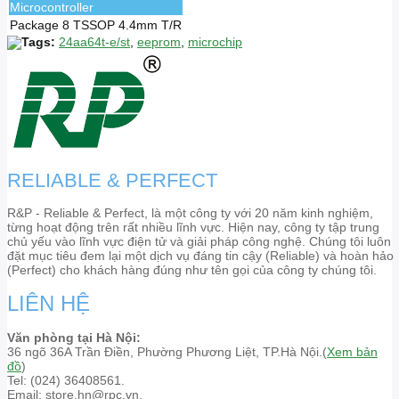
Microcontroller
Package
8 TSSOP 4.4mm T/R
Tags:
24aa64t-e/st
,
eeprom
,
microchip
RELIABLE & PERFECT
R&P - Reliable & Perfect, là một công ty với 20 năm kinh nghiệm,
từng hoạt động trên rất nhiều lĩnh vực. Hiện nay, công ty tập trung
chủ yếu vào lĩnh vực điện tử và giải pháp công nghệ. Chúng tôi luôn
đặt mục tiêu đem lại một dịch vụ đáng tin cậy (Reliable) và hoàn hảo
(Perfect) cho khách hàng đúng như tên gọi của công ty chúng tôi.
LIÊN HỆ
Văn phòng tại Hà Nội:
36 ngõ 36A Trần Điền, Phường Phương Liệt, TP.Hà Nội.(
Xem bản
đồ
)
Tel: (024) 36408561.
Email: store.hn@rpc.vn.