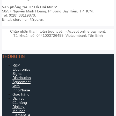
Văn phòng tại TP. Hồ Chí Minh:
58/57 Nguyễn Minh Hoàng, Phường Bảy Hiền, TP.HCM.
Tel: (028) 38119870.
Email: store.hcm@rpc.vn.
Chấp nhận thanh toán trực tuyến - Accept online payment.
Tài khoản số: 0441003726499. Vietcombank Tân Bình
THÔNG TIN
R&P
Electronics
Signs
Distribution
Agreement
With
InnoPhase
Giao hàng
Dịch vụ
đặt hàng
Digikey,
Mouser,
Element14...