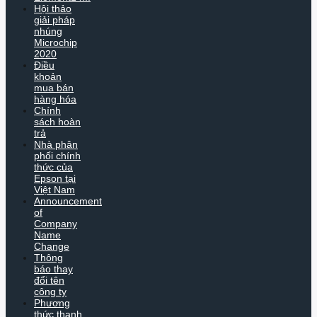
Hội thảo
giải pháp
nhúng
Microchip
2020
Điều
khoản
mua bán
hàng hóa
Chính
sách hoàn
trả
Nhà phân
phối chính
thức của
Epson tại
Việt Nam
Announcement
of
Company
Name
Change
Thông
báo thay
đổi tên
công ty
Phương
thức thanh